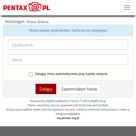
Togg
navi
PENTAX@PL Strona Główna
Wpisz nazwę użytkownika i hasło by się zalogować
Zaloguj mnie automatycznie przy każdej wizycie
Zapomniałem hasła
Powered by
phpBB
modified by
Przemo
© 2003 phpBB Group
Theme created by
opiszon
, powered with
Bootstrap
and
VanillaJS
.
Strona używa plików cookie. Jeśli nie zgadzasz się na to, zablokuj możliwość korzystania z cookie w
swojej przeglądarce.
my.pentax.org.pl