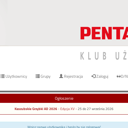
Użytkownicy
Grupy
Rejestracja
Zaloguj
D/N
Ogłoszenie
Kaszubskie Grzybki AD 2026
- Edycja XV -
25 do 27 września 2026
Wpisz nazwę użytkownika i hasło by się zalogować