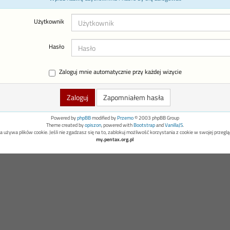
Użytkownik
Hasło
Zaloguj mnie automatycznie przy każdej wizycie
Zapomniałem hasła
Powered by
phpBB
modified by
Przemo
© 2003 phpBB Group
Theme created by
opiszon
, powered with
Bootstrap
and
VanillaJS
.
a używa plików cookie. Jeśli nie zgadzasz się na to, zablokuj możliwość korzystania z cookie w swojej przeglą
my.pentax.org.pl