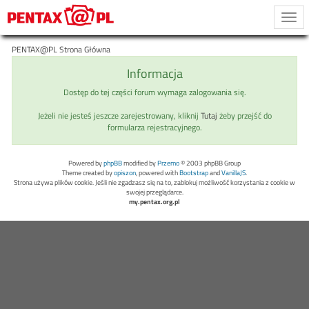
Togg
navi
PENTAX@PL Strona Główna
Informacja
Dostęp do tej części forum wymaga zalogowania się.
Jeżeli nie jesteś jeszcze zarejestrowany, kliknij
Tutaj
żeby przejść do
formularza rejestracyjnego.
Powered by
phpBB
modified by
Przemo
© 2003 phpBB Group
Theme created by
opiszon
, powered with
Bootstrap
and
VanillaJS
.
Strona używa plików cookie. Jeśli nie zgadzasz się na to, zablokuj możliwość korzystania z cookie w
swojej przeglądarce.
my.pentax.org.pl