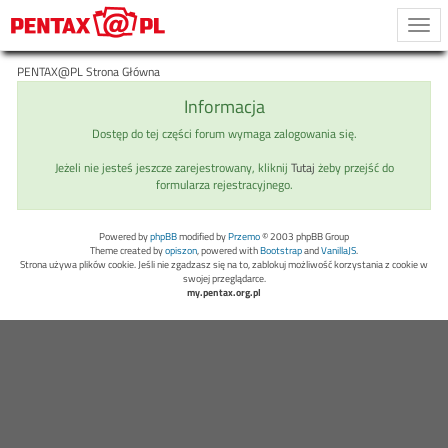
Togg
navi
PENTAX@PL Strona Główna
Informacja
Dostęp do tej części forum wymaga zalogowania się.
Jeżeli nie jesteś jeszcze zarejestrowany, kliknij
Tutaj
żeby przejść do
formularza rejestracyjnego.
Powered by
phpBB
modified by
Przemo
© 2003 phpBB Group
Theme created by
opiszon
, powered with
Bootstrap
and
VanillaJS
.
Strona używa plików cookie. Jeśli nie zgadzasz się na to, zablokuj możliwość korzystania z cookie w
swojej przeglądarce.
my.pentax.org.pl