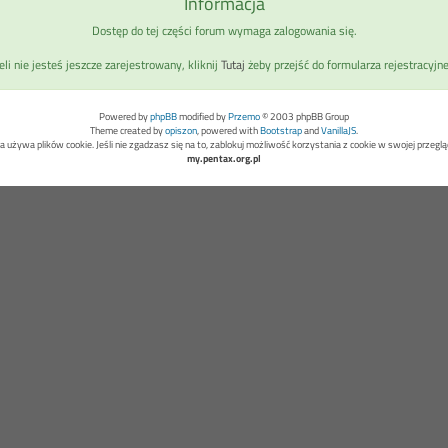
Informacja
Dostęp do tej części forum wymaga zalogowania się.
eli nie jesteś jeszcze zarejestrowany, kliknij
Tutaj
żeby przejść do formularza rejestracyjn
Powered by
phpBB
modified by
Przemo
© 2003 phpBB Group
Theme created by
opiszon
, powered with
Bootstrap
and
VanillaJS
.
a używa plików cookie. Jeśli nie zgadzasz się na to, zablokuj możliwość korzystania z cookie w swojej przeglą
my.pentax.org.pl