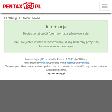
Togg
navi
PENTAX@PL Strona Główna
Informacja
Dostęp do tej części forum wymaga zalogowania się.
Jeżeli nie jesteś jeszcze zarejestrowany, kliknij
Tutaj
żeby przejść do
formularza rejestracyjnego.
Powered by
phpBB
modified by
Przemo
© 2003 phpBB Group
Theme created by
opiszon
, powered with
Bootstrap
and
VanillaJS
.
Strona używa plików cookie. Jeśli nie zgadzasz się na to, zablokuj możliwość korzystania z cookie w
swojej przeglądarce.
my.pentax.org.pl