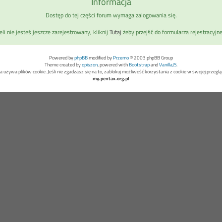
Informacja
Dostęp do tej części forum wymaga zalogowania się.
eli nie jesteś jeszcze zarejestrowany, kliknij
Tutaj
żeby przejść do formularza rejestracyjn
Powered by
phpBB
modified by
Przemo
© 2003 phpBB Group
Theme created by
opiszon
, powered with
Bootstrap
and
VanillaJS
.
a używa plików cookie. Jeśli nie zgadzasz się na to, zablokuj możliwość korzystania z cookie w swojej przeglą
my.pentax.org.pl