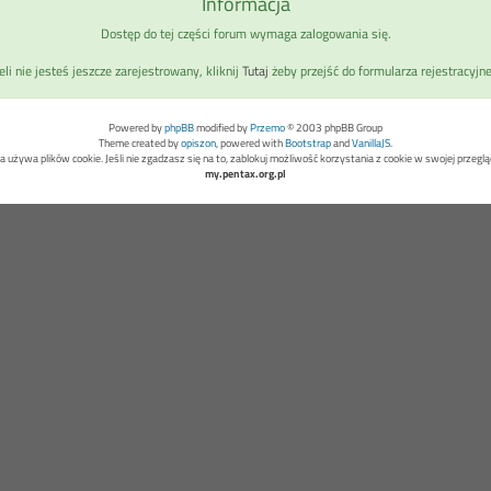
Informacja
Dostęp do tej części forum wymaga zalogowania się.
eli nie jesteś jeszcze zarejestrowany, kliknij
Tutaj
żeby przejść do formularza rejestracyjn
Powered by
phpBB
modified by
Przemo
© 2003 phpBB Group
Theme created by
opiszon
, powered with
Bootstrap
and
VanillaJS
.
a używa plików cookie. Jeśli nie zgadzasz się na to, zablokuj możliwość korzystania z cookie w swojej przeglą
my.pentax.org.pl