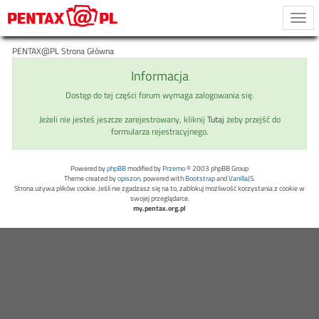
Togg
navi
PENTAX@PL Strona Główna
Informacja
Dostęp do tej części forum wymaga zalogowania się.
Jeżeli nie jesteś jeszcze zarejestrowany, kliknij
Tutaj
żeby przejść do
formularza rejestracyjnego.
Powered by
phpBB
modified by
Przemo
© 2003 phpBB Group
Theme created by
opiszon
, powered with
Bootstrap
and
VanillaJS
.
Strona używa plików cookie. Jeśli nie zgadzasz się na to, zablokuj możliwość korzystania z cookie w
swojej przeglądarce.
my.pentax.org.pl