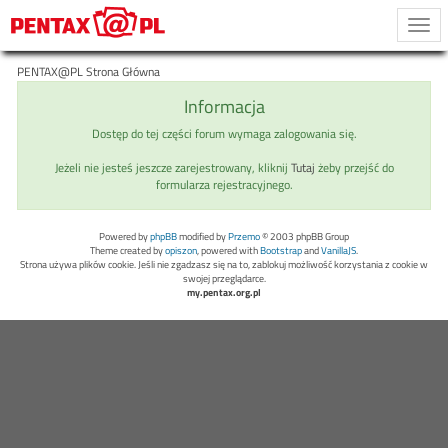
Togg
navi
PENTAX@PL Strona Główna
Informacja
Dostęp do tej części forum wymaga zalogowania się.
Jeżeli nie jesteś jeszcze zarejestrowany, kliknij
Tutaj
żeby przejść do
formularza rejestracyjnego.
Powered by
phpBB
modified by
Przemo
© 2003 phpBB Group
Theme created by
opiszon
, powered with
Bootstrap
and
VanillaJS
.
Strona używa plików cookie. Jeśli nie zgadzasz się na to, zablokuj możliwość korzystania z cookie w
swojej przeglądarce.
my.pentax.org.pl