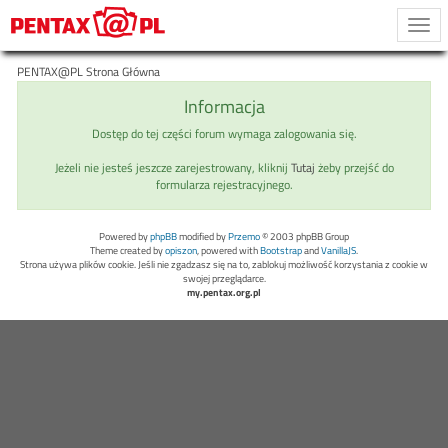
Togg
navi
PENTAX@PL Strona Główna
Informacja
Dostęp do tej części forum wymaga zalogowania się.
Jeżeli nie jesteś jeszcze zarejestrowany, kliknij
Tutaj
żeby przejść do
formularza rejestracyjnego.
Powered by
phpBB
modified by
Przemo
© 2003 phpBB Group
Theme created by
opiszon
, powered with
Bootstrap
and
VanillaJS
.
Strona używa plików cookie. Jeśli nie zgadzasz się na to, zablokuj możliwość korzystania z cookie w
swojej przeglądarce.
my.pentax.org.pl