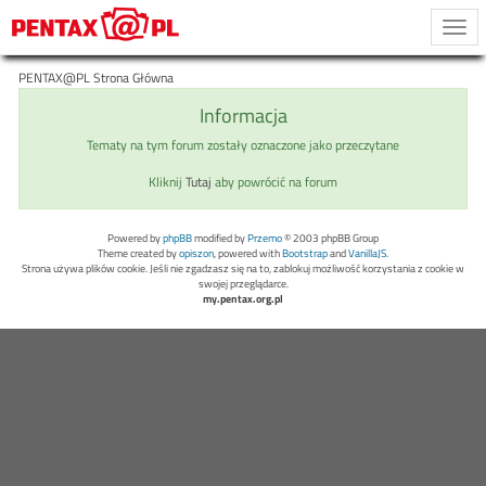
Togg
navi
PENTAX@PL Strona Główna
Informacja
Tematy na tym forum zostały oznaczone jako przeczytane
Kliknij
Tutaj
aby powrócić na forum
Powered by
phpBB
modified by
Przemo
© 2003 phpBB Group
Theme created by
opiszon
, powered with
Bootstrap
and
VanillaJS
.
Strona używa plików cookie. Jeśli nie zgadzasz się na to, zablokuj możliwość korzystania z cookie w
swojej przeglądarce.
my.pentax.org.pl