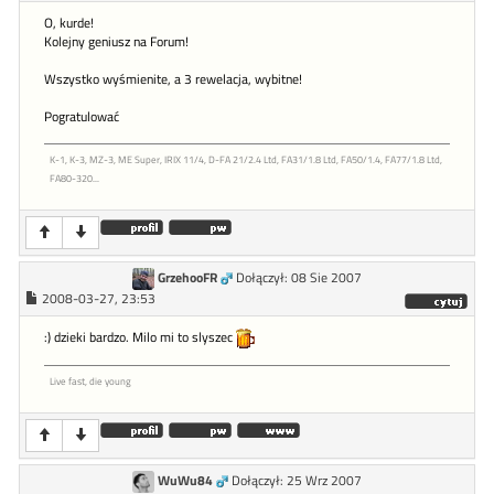
O, kurde!
Kolejny geniusz na Forum!
Wszystko wyśmienite, a 3 rewelacja, wybitne!
Pogratulować
K-1, K-3, MZ-3, ME Super, IRIX 11/4, D-FA 21/2.4 Ltd, FA31/1.8 Ltd, FA50/1.4, FA77/1.8 Ltd,
FA80-320...
GrzehooFR
Dołączył: 08 Sie 2007
2008-03-27, 23:53
:) dzieki bardzo. Milo mi to slyszec
Live fast, die young
WuWu84
Dołączył: 25 Wrz 2007