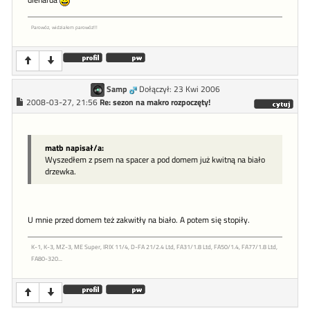
dieharda
Parowóz, widziałem parowóz!!!
Samp
Dołączył: 23 Kwi 2006
2008-03-27, 21:56
Re: sezon na makro rozpoczęty!
matb napisał/a:
Wyszedłem z psem na spacer a pod domem już kwitną na biało
drzewka.
U mnie przed domem też zakwitły na biało. A potem się stopiły.
K-1, K-3, MZ-3, ME Super, IRIX 11/4, D-FA 21/2.4 Ltd, FA31/1.8 Ltd, FA50/1.4, FA77/1.8 Ltd,
FA80-320...