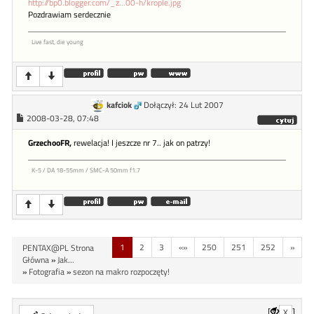
http://bp0.blogger.com/_z...00-h/krople.jpg
Pozdrawiam serdecznie
Live fast, die young
kafciok
Dołączył: 24 Lut 2007
2008-03-28, 07:48
GrzechooFR,
rewelacja! I jeszcze nr 7.. jak on patrzy!
K-5 / DA 18-55mm / SMC-A 50mm f1.7
1
2
3
«»
250
251
252
»
PENTAX@PL Strona
Główna
»
Jak...
»
Fotografia
»
sezon na makro rozpoczęty!
[
]
X