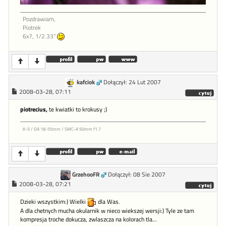
Pozdrawiam,
Piotrek
6x7, 1/2.33"
kafciok
Dołączył: 24 Lut 2007
2008-03-28, 07:11
piotrecius,
te kwiatki to krokusy ;)
K-5 / DA 18-55mm / SMC-A 50mm f1.7
GrzehooFR
Dołączył: 08 Sie 2007
2008-03-28, 07:21
Dzieki wszystkim:) Wielki
dla Was.
A dla chetnych mucha okularnik w nieco wiekszej wersji:) Tyle ze tam
kompresja troche dokucza, zwlaszcza na kolorach tla...