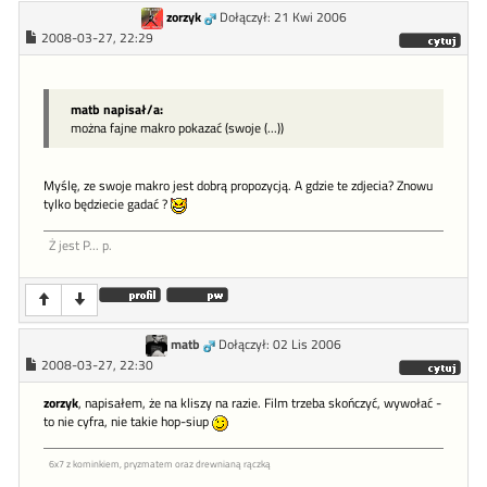
zorzyk
Dołączył: 21 Kwi 2006
2008-03-27, 22:29
matb napisał/a:
można fajne makro pokazać (swoje (...))
Myślę, ze swoje makro jest dobrą propozycją. A gdzie te zdjecia? Znowu
tylko będziecie gadać ?
Ż jest P... p.
matb
Dołączył: 02 Lis 2006
2008-03-27, 22:30
zorzyk
, napisałem, że na kliszy na razie. Film trzeba skończyć, wywołać -
to nie cyfra, nie takie hop-siup
6x7 z kominkiem, pryzmatem oraz drewnianą rączką