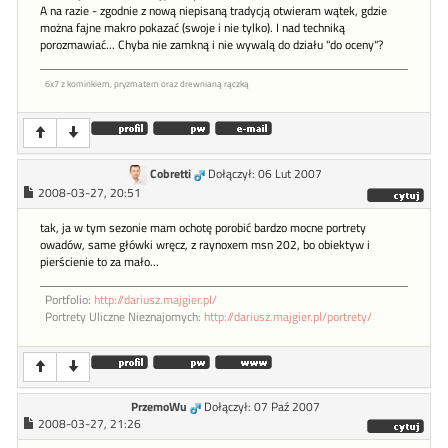
A na razie - zgodnie z nową niepisaną tradycją otwieram wątek, gdzie
można fajne makro pokazać (swoje i nie tylko). I nad techniką
porozmawiać... Chyba nie zamkną i nie wywalą do działu "do oceny"?
6x7 z kominkiem, pryzmatem oraz drewnianą rączką
Cobretti
Dołączył: 06 Lut 2007
2008-03-27, 20:51
tak, ja w tym sezonie mam ochotę porobić bardzo mocne portrety
owadów, same główki wręcz, z raynoxem msn 202, bo obiektyw i
pierścienie to za mało...
Portfolio:
http://dariusz.majgier.pl/
Portrety Uliczne Nieznajomych:
http://dariusz.majgier.pl/portrety/
PrzemoWu
Dołączył: 07 Paź 2007
2008-03-27, 21:26