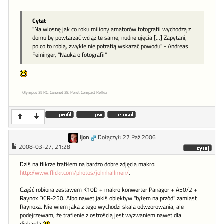
Cytat
"Na wiosnę jak co roku miliony amatorów fotografii wychodzą z
domu by powtarzać wciąż te same, nudne ujęcia [...] Zapytani,
po co to robią, zwykle nie potrafią wskazać powodu" - Andreas
Feininger, "Nauka o fotografii"
Olympus 35 RC, Canonet 28, Porst Compact Reflex
Ijon
Dołączył: 27 Paź 2006
2008-03-27, 21:28
Dziś na flikrze trafiłem na bardzo dobre zdjęcia makro:
http://www.flickr.com/photos/johnhallmen/
.
Część robiona zestawem K10D + makro konwerter Panagor + A50/2 +
Raynox DCR-250. Albo nawet jakiś obiektyw "tyłem na przód" zamiast
Raynoxa. Nie wiem jaka z tego wychodzi skala odwzorowania, ale
podejrzewam, że trafienie z ostrością jest wyzwaniem nawet dla