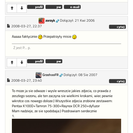
zorzyk
Dołączył: 21 Kwi 2006
2008-03-27, 22:37
Aaaaa faktycznie
Przepatrzyły misie
Ż jest P... p.
GrzehooFR
Dołączył: 08 Sie 2007
2008-03-27, 23:40
To moze ja sie odwaze i wysle wreszcie jakies zdjecia, co prawda z
zeszlego sezonu, ale ten zaczyna sie wielkimi krokami, wiec pewnie
wkrotce cos nowego doloze:) Wszystkie zdjecia zrobione zestawem:
Pentax K100D+Tamron 75-300+Raynox DCR 250+dyfuzor
Mam nadzieje, ze sie spodobaja:) Pozdrawiam serdecznie
1.