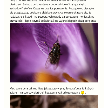
dużą trudność złapanie owada w całości w kadrze z kompletem
pierścieni. Światło było zastane - popołudniowe "chylące się ku
zachodowi" słońce. Czasy na granicy poruszenia. Początkowo cieszyłem
się przeglądając pobieżnie slajd ale przy skanowaniu okazało się, że
nadają się 3 klatki - na pozostałych owady są poruszone - wniosek na
przyszłość - lepiej czymś doświetlać lub wybrać dogodniejszą porę dnia.
Mucha nie była tak ruchliwa jak pszczoły, przy fotografowaniu których
zdjąłem najszerszy pierścień kosztem skali odwzorowania
.