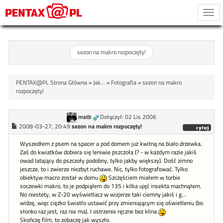
Togg
navi
sezon na makro rozpoczęty!
PENTAX@PL Strona Główna
»
Jak...
»
Fotografia
»
sezon na makro
rozpoczęty!
matb
Dołączył: 02 Lis 2006
2008-03-27, 20:49
sezon na makro rozpoczęty!
Wyszedłem z psem na spacer a pod domem już kwitną na biało drzewka.
Zaś do kwiatków dobiera się leniwie pszczoła (? - w każdym razie jakiś
owad latający do pszczoły podobny, tylko jakby większy). Dość zimno
jeszcze, to i zwierze niezbyt ruchawe. Nic, tylko fotografować. Tylko
obiektyw macro został w domu
Szczęściem miałem w torbie
soczewki makro, to je podpiąłem do 135 i kilka ujęć insekta machnąłem.
No niestety, w Z-20 wyświetlacz w wizjerze taki ciemny jakiś i g...
widzę, więc ciężko światło ustawić przy zmieniającym się oświetleniu (bo
słonko raz jest, raz nie ma). I ostrzenie ręczne bez klina
Skończę film, to zobaczę jak wyszło.