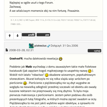
Najlepiej w ogóle usuń z tego Forum.
Zachowaj.
A we właściwym momencie zbij na nim fortunę. Poważnie.
K-1, K-3, MZ-3, ME Super, IRIX 11/4, D-FA 21/2.4 Ltd, FA31/1.8 Ltd, FA50/1.4, FA77/1.8 Ltd,
FA80-320...
piotrecius
Dołączył: 31 Gru 2006
2008-03-28, 02:31
GrzehooFR
, mucha dalekowidz rewelacja
Podobnie jak
Matb
wychodząc z domu zauważyłem takie małe fioletowe
kwiatuszki (jak zapytam kogoś mądrzejszego to uzupełnię nazwę
).
Wokół nich latało "robactwo"
obudzone wiosennym, popołudniowym
słoneczkiem. Akurat kończyła mi się rolka slajdu więc wróciłem po
pierścienie
. Pierścienie z pięćdziesiątką nie są zbyt wygodne ze
względu na niewielką odległość przedniej soczewki od obiektu ale owady
kuszone nektarem nie przejmowały się mną zbytnio. To była moja
pierwsza makrosesja z pierścieniami. Jestem pełen podziwu dla osób
prezentujących tutaj fotografie, w których można zajrzeć owadom w oczy.
Pięćdziesiątka to nie jest jakiś wybitnie wąski obiektyw, a sprawiło mi