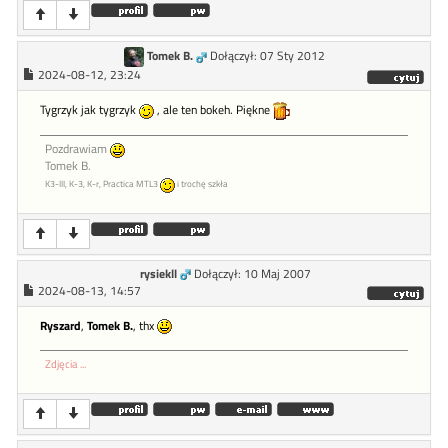
Tomek B.
Dołączył: 07 Sty 2012
2024-08-12, 23:24
Tygrzyk jak tygrzyk
, ale ten bokeh. Piękne
Pozdrawiam
Tomek B.
K3-III, K-3, K-r, Practica MTL3
i trochę szkła
rysiekll
Dołączył: 10 Maj 2007
2024-08-13, 14:57
Ryszard
,
Tomek B.
, thx
Zdjęcia ...