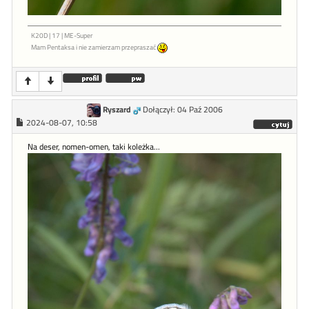
K20D | 17 | ME-Super
Mam Pentaksa i nie zamierzam przepraszać
Ryszard
Dołączył: 04 Paź 2006
2024-08-07, 10:58
Na deser, nomen-omen, taki koleżka...