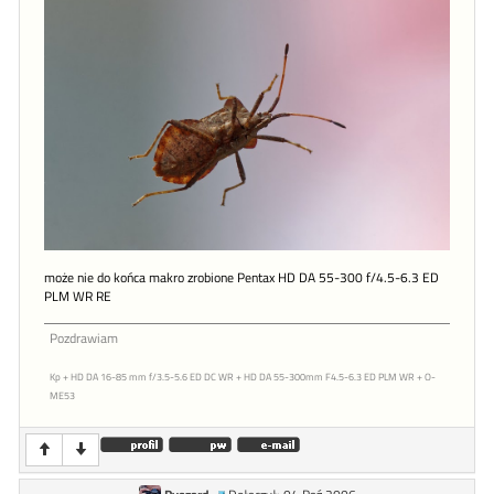
może nie do końca makro zrobione Pentax HD DA 55-300 f/4.5-6.3 ED
PLM WR RE
Pozdrawiam
Kp + HD DA 16-85 mm f/3.5-5.6 ED DC WR + HD DA 55-300mm F4.5-6.3 ED PLM WR + O-
ME53