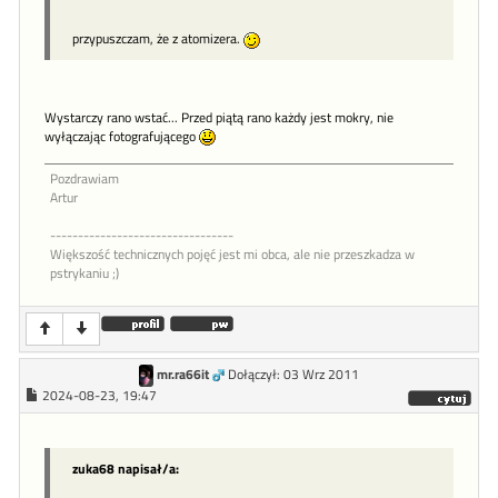
przypuszczam, że z atomizera.
Wystarczy rano wstać... Przed piątą rano każdy jest mokry, nie
wyłączając fotografującego
Pozdrawiam
Artur
---------------------------------
Większość technicznych pojęć jest mi obca, ale nie przeszkadza w
pstrykaniu ;)
mr.ra66it
Dołączył: 03 Wrz 2011
2024-08-23, 19:47
zuka68 napisał/a: