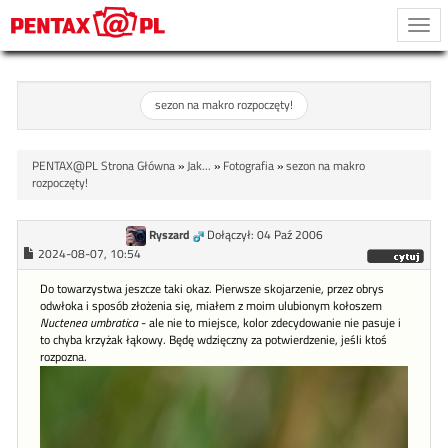
Togg
navi
sezon na makro rozpoczęty!
PENTAX@PL Strona Główna
»
Jak...
»
Fotografia
»
sezon na makro
rozpoczęty!
Ryszard
Dołączył: 04 Paź 2006
2024-08-07, 10:54
Do towarzystwa jeszcze taki okaz. Pierwsze skojarzenie, przez obrys
odwłoka i sposób złożenia się, miałem z moim ulubionym kołoszem
Nuctenea umbratica
- ale nie to miejsce, kolor zdecydowanie nie pasuje i
to chyba krzyżak łąkowy. Będę wdzięczny za potwierdzenie, jeśli ktoś
rozpozna.