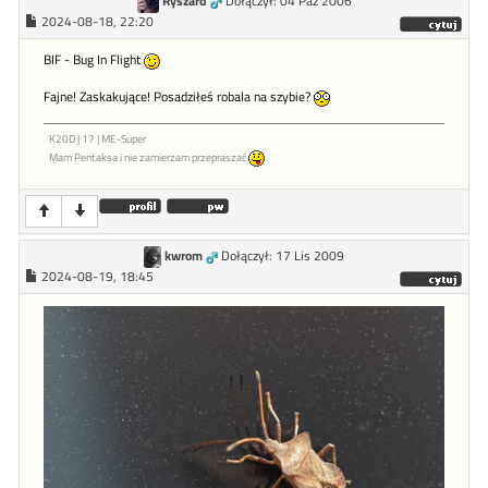
Ryszard
Dołączył: 04 Paź 2006
2024-08-18, 22:20
BIF - Bug In Flight
Fajne! Zaskakujące! Posadziłeś robala na szybie?
K20D | 17 | ME-Super
Mam Pentaksa i nie zamierzam przepraszać
kwrom
Dołączył: 17 Lis 2009
2024-08-19, 18:45