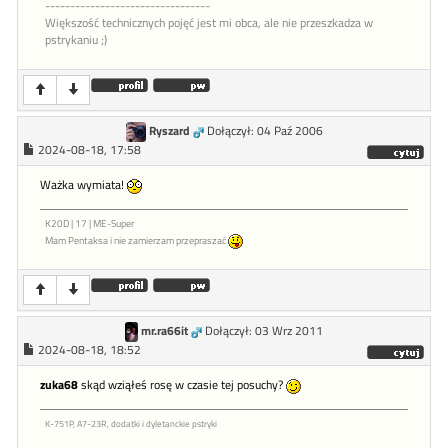
---------------------------------
Większość technicznych pojęć jest mi obca, ale nie przeszkadza w
pstrykaniu ;)
Ryszard
Dołączył: 04 Paź 2006
2024-08-18, 17:58
Ważka wymiata!
K20D | 17 | ME-Super
Mam Pentaksa i nie zamierzam przepraszać
mr.ra66it
Dołączył: 03 Wrz 2011
2024-08-18, 18:52
zuka68
skąd wziąłeś rosę w czasie tej posuchy?
K-751P, A7-23R, dodatki i dyletanckie pstryki