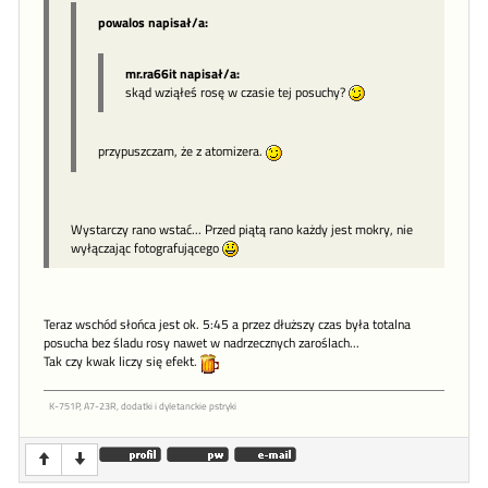
powalos napisał/a:
mr.ra66it napisał/a:
skąd wziąłeś rosę w czasie tej posuchy?
przypuszczam, że z atomizera.
Wystarczy rano wstać... Przed piątą rano każdy jest mokry, nie
wyłączając fotografującego
Teraz wschód słońca jest ok. 5:45 a przez dłuższy czas była totalna
posucha bez śladu rosy nawet w nadrzecznych zaroślach...
Tak czy kwak liczy się efekt.
K-751P, A7-23R, dodatki i dyletanckie pstryki