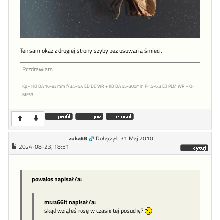
Ten sam okaz z drugiej strony szyby bez usuwania śmieci.
Pozdrawiam
Kp + HD DA 16-85 mm f/3.5-5.6 ED DC WR + HD DA 55-300mm F4.5-6.3 ED PLM WR + O-
ME53
zuka68
Dołączył: 31 Maj 2010
2024-08-23, 18:51
powalos napisał/a:
mr.ra66it napisał/a:
skąd wziąłeś rosę w czasie tej posuchy?