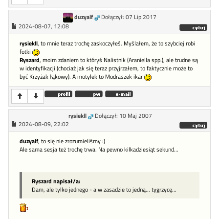
duzyalf
Dołączył: 07 Lip 2017
2024-08-07, 12:08
rysiekll
, to mnie teraz trochę zaskoczyłeś. Myślałem, że to szybciej robi
fotki
Ryszard
, moim zdaniem to któryś Nalistnik (Araniella spp.), ale trudne są
w identyfikacji (chociaż jak się teraz przyjrzałem, to faktycznie może to
być Krzyżak łąkowy). A motylek to Modraszek ikar
rysiekll
Dołączył: 10 Maj 2007
2024-08-09, 22:02
duzyalf
, to się nie zrozumieliśmy :)
Ale sama sesja też trochę trwa. Na pewno kilkadziesiąt sekund...
Ryszard napisał/a:
Dam, ale tylko jednego - a w zasadzie to jedną... tygrzycę...