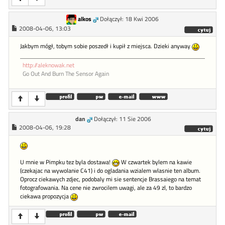
alkos
Dołączył: 18 Kwi 2006
2008-04-06, 13:03
Jakbym mógł, tobym sobie poszedł i kupił z miejsca. Dzieki anyway
http://aleknowak.net
Go Out And Burn The Sensor Again
dan
Dołączył: 11 Sie 2006
2008-04-06, 19:28
U mnie w Pimpku tez byla dostawa!
W czwartek bylem na kawie
(czekajac na wywolanie C41) i do ogladania wzialem wlasnie ten album.
Oprocz ciekawych zdjec, podobaly mi sie sentencje Brassaiego na temat
fotografowania. Na cene nie zwrocilem uwagi, ale za 49 zl, to bardzo
ciekawa propozycja