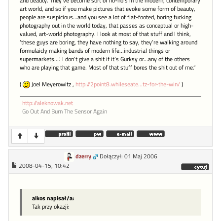
and beauty. They’ve become sort of no-no’s in the modern, contemporary
art world, and so if you make pictures that evoke some form of beauty,
people are suspicious…and you see a lot of flat-footed, boring fucking
photography out in the world today, that passes as conceptual or high-
valued, art-world photography. I look at most of that stuff and I think,
‘these guys are boring, they have nothing to say, they’re walking around
formulaicly making bands of modern life…industrial things or
supermarkets….’ I don’t give a shit if it’s Gurksy or…any of the others
who are playing that game. Most of that stuff bores the shit out of me.”
(
Joel Meyerowitz ,
http://2point8.whileseate...tz-for-the-win/
)
http://aleknowak.net
Go Out And Burn The Sensor Again
dzerry
Dołączył: 01 Maj 2006
2008-04-15, 10:42
alkos napisał/a:
Tak przy okazji: