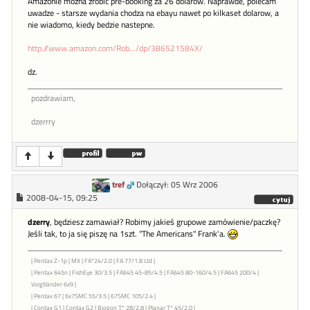
Amazonie mozna zrobic pre-booking za 26 dolarow. Naprawde, polecam
uwadze - starsze wydania chodza na ebayu nawet po kilkaset dolarow, a
nie wiadomo, kiedy bedzie nastepne.
http://www.amazon.com/Rob.../dp/386521584X/
dz.
pozdrawiam,
dzerrry
tref
Dołączył: 05 Wrz 2006
2008-04-15, 09:25
dzerry
, będziesz zamawiał? Robimy jakieś grupowe zamówienie/paczkę?
Jeśli tak, to ja się piszę na 1szt. "The Americans" Frank'a.
| Pentax Z-1p | MX | FA*24/2.0 | FA 77/1.8 Ltd |
| Pentax 645n | FishEye 30/3.5 | FA645 45-85/4.5 | FA645 80-160/4.5 | FA645 200/4 |
Voigtländer 6x9 |
| Pentax 67 | 6x7SMC 55/3.5 | 67SMC 105/2.4 |
| Contax G1 | Contax G2 | Biogon T* 28/2.8 | Planar T* 45/2.0 |