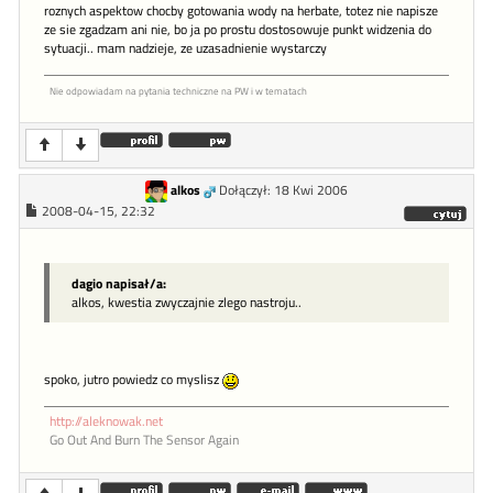
roznych aspektow chocby gotowania wody na herbate, totez nie napisze
ze sie zgadzam ani nie, bo ja po prostu dostosowuje punkt widzenia do
sytuacji.. mam nadzieje, ze uzasadnienie wystarczy
Nie odpowiadam na pytania techniczne na PW i w tematach
alkos
Dołączył: 18 Kwi 2006
2008-04-15, 22:32
dagio napisał/a:
alkos, kwestia zwyczajnie zlego nastroju..
spoko, jutro powiedz co myslisz
http://aleknowak.net
Go Out And Burn The Sensor Again