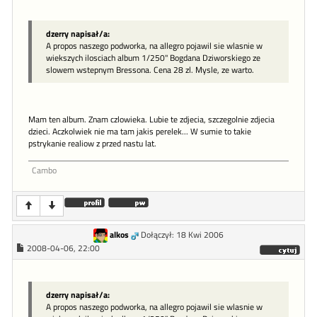
dzerry napisał/a:
A propos naszego podworka, na allegro pojawil sie wlasnie w
wiekszych ilosciach album 1/250" Bogdana Dziworskiego ze
slowem wstepnym Bressona. Cena 28 zl. Mysle, ze warto.
Mam ten album. Znam czlowieka. Lubie te zdjecia, szczegolnie zdjecia
dzieci. Aczkolwiek nie ma tam jakis perelek... W sumie to takie
pstrykanie realiow z przed nastu lat.
Cambo
alkos
Dołączył: 18 Kwi 2006
2008-04-06, 22:00
dzerry napisał/a:
A propos naszego podworka, na allegro pojawil sie wlasnie w