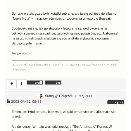
Był taki wątek, gdzie były książki zebrane, ale ja się odniosę do albumu
"Nowa Huta" - mając świadomość offtopowania w wątku o Brassai.
Spodobało mi się, jak go złożono - fotografie są wydrukowane na
pełnych stronach, na spad, bez żadnych ramek, podpisów, etc. Natomiast
na ostatnich stronach znajduje się coś w stylu stykówki, z opisami.
Bardzo czyste i fajne.
Też polecam.
K-1, K-3, MZ-3, ME Super, IRIX 11/4, D-FA 21/2.4 Ltd, FA31/1.8 Ltd, FA50/1.4, FA77/1.8 Ltd,
FA80-320...
dzerry
Dołączył: 01 Maj 2006
2008-04-15, 09:11
Zmienilem tytul tematu, bo mysle, ze taki temat stricte o albumach sie
przyda.
Ale do rzeczy. W maju wychodzi reedycja "The Americans" Franka. W