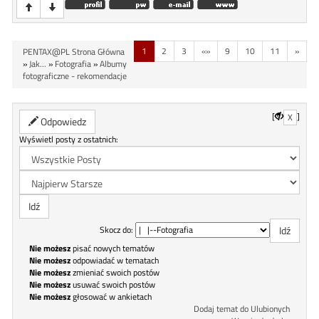
1
2
3
«»
9
10
11
»
PENTAX@PL Strona Główna
»
Jak...
»
Fotografia
»
Albumy
fotograficzne - rekomendacje
[
]
X
Odpowiedz
Wyświetl posty z ostatnich:
Skocz do:
Nie możesz
pisać nowych tematów
Nie możesz
odpowiadać w tematach
Nie możesz
zmieniać swoich postów
Nie możesz
usuwać swoich postów
Nie możesz
głosować w ankietach
Dodaj temat do Ulubionych