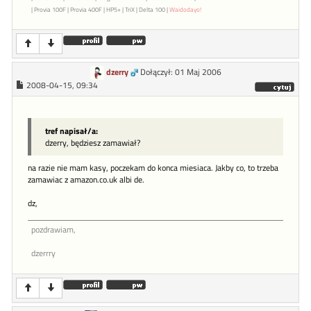
| Provia 100F | Provia 400F | HP5+ | TriX | Delta 100 |
Waidodayo!
dzerry
Dołączył: 01 Maj 2006
2008-04-15, 09:34
tref napisał/a:
dzerry, będziesz zamawiał?
na razie nie mam kasy, poczekam do konca miesiaca. Jakby co, to trzeba
zamawiac z amazon.co.uk albi de.
dz,
pozdrawiam,
dzerrry