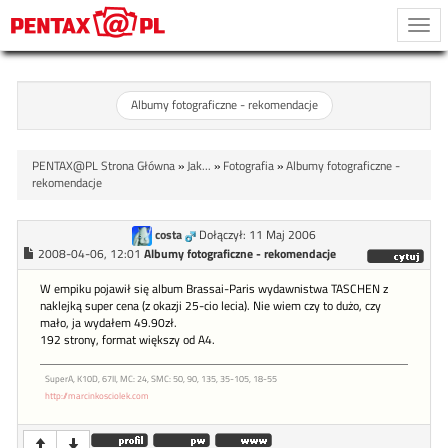
Togg
navi
Albumy fotograficzne - rekomendacje
PENTAX@PL Strona Główna
»
Jak...
»
Fotografia
»
Albumy fotograficzne -
rekomendacje
costa
Dołączył: 11 Maj 2006
2008-04-06, 12:01
Albumy fotograficzne - rekomendacje
W empiku pojawił się album Brassai-Paris wydawnistwa TASCHEN z
naklejką super cena (z okazji 25-cio lecia). Nie wiem czy to dużo, czy
mało, ja wydałem 49.90zł.
192 strony, format większy od A4.
SuperA, K10D, 67II, MC: 24, SMC: 50, 90, 135, 35-105, 18-55
http://marcinkosciolek.com