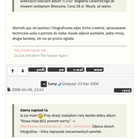
wiekszych ilosciach album 1/250" Bogdana Dziworskiego ze
slowem wstepnym Bressona. Cena 28 zl. Mysle, ze warto.
Abstrah.ujac od wartosci fotograficznej zdjec (imho srednio), opracowanie
techniczne wola o pomste do nieba. Kazde zdjecie wyblakle, jedno mniej,
drugie bardziej, zle sie po prostu oglada.
http://aleknowak.net
Go Out And Burn The Sensor Again
Samp
Dołączył: 23 Kwi 2006
2008-04-06, 22:42
dzerry napisał/a:
Ja juz mam
Przy okazji znalazlem inny bardzo dobry album
"Nowa Huta 802 procent normy" ->
http://www.swiatobrazu.pl...cent_normy.html
Zdjecia dwoch
fotografow - kilka naprawde niesamowitych perelek.