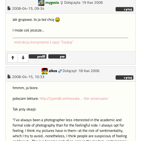
mygosia
Dołączyła: 19 Kwi 2006
2008-04-15, 09:34
Jak grupowe, to ja też chcę
I może coś jeszcze...
Instrukcja korzystania z opcji "Szukaj"
alkos
Dołączył: 18 Kwi 2006
2008-04-15, 10:33
hmmm, ja biore.
polecam lekture:
http://2point8.whileseate...-the-americans/
Tak przy okazji:
“I’ve always been a photographer less interested in the academic and
formal side of photography than for the feelingful side. I always opt for
feeling. I think my pictures have in them–at the risk of sentimentality,
which I try to avoid…nonetheless, I think people are suspicious of feeling