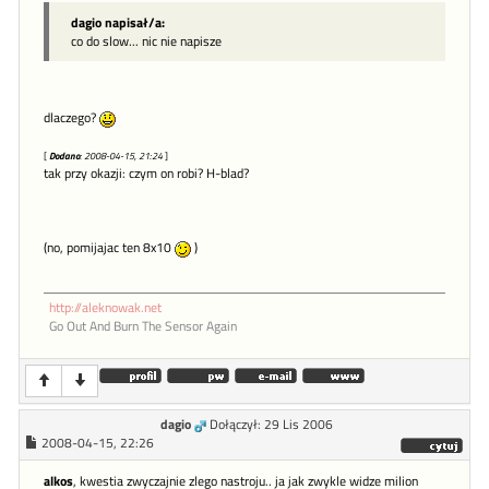
dagio napisał/a:
co do slow... nic nie napisze
dlaczego?
[
Dodano
: 2008-04-15, 21:24
]
tak przy okazji: czym on robi? H-blad?
(no, pomijajac ten 8x10
)
http://aleknowak.net
Go Out And Burn The Sensor Again
dagio
Dołączył: 29 Lis 2006
2008-04-15, 22:26
alkos
, kwestia zwyczajnie zlego nastroju.. ja jak zwykle widze milion