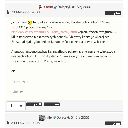
dzerry
Dołączył: 01 Maj 2006
2008-04-06, 20:32
Ja juz mam
Przy okazji znalazlem inny bardzo dobry album "Nowa
Huta 802 procent normy" ->
http://www.swiatobrazu.pl...cent_normy.html
Zdjecia dwoch fotografow -
kilka naprawde niesamowitych perelek. Niestety kosztuje wiecej niz
Brasai, ale jak tylko bede mial wolne fundusze, na pewno zakupie.
A propos naszego podworka, na allegro pojawil sie wlasnie w wiekszych
ilosciach album 1/250" Bogdana Dziworskiego ze slowem wstepnym
Bressona. Cena 28 zl. Mysle, ze warto.
dz.
pozdrawiam,
dzerrry
milo
Dołączył: 01 Sie 2006
2008-04-06, 20:39