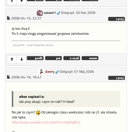
wawer1
Dołączył: 20 Kwi 2006
2008-04-15, 22:37
Ja też chcę:)!
Po 5 maja mogę zorganizować grupowe zamówienie.
koczy.info - moja fotografia uliczna
dzerry
Dołączył: 01 Maj 2006
2008-04-16, 16:47
alkos napisał/a:
tak przy okazji: czym on robi? H-blad?
No jak to czym?
Od jakiegos czasu wiekszosc robi na LF, ale streety
robi lajka.
http://www.youtube.com/watch?v=5dipTqJfiE4