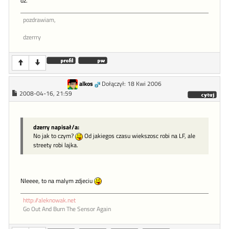
dz.
pozdrawiam,
dzerrry
alkos
Dołączył: 18 Kwi 2006
2008-04-16, 21:59
dzerry napisał/a:
No jak to czym?
Od jakiegos czasu wiekszosc robi na LF, ale
streety robi lajka.
NIeeee, to na malym zdjeciu
http://aleknowak.net
Go Out And Burn The Sensor Again