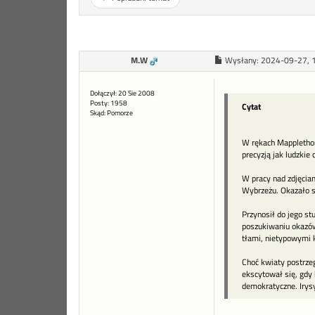
M.W
Wysłany:
2024-09-27, 
Dołączył: 20 Sie 2008
Posty: 1958
Cytat
Skąd: Pomorze
W rękach Mapplethorp
precyzją jak ludzkie 
W pracy nad zdjęcia
Wybrzeżu. Okazało si
Przynosił do jego st
poszukiwaniu okazów 
tłami, nietypowymi 
Choć kwiaty postrzeg
ekscytował się, gdy 
demokratyczne. Irysy