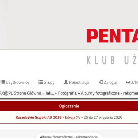
Użytkownicy
Grupy
Rejestracja
Zaloguj
D/N
AX@PL Strona Główna
»
Jak...
»
Fotografia
»
Albumy fotograficzne - rekome
Ogłoszenie
Kaszubskie Grzybki AD 2026
- Edycja XV -
25 do 27 września 2026
Albumy fotograficzne - rekomendacje