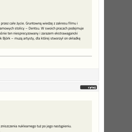
 przez całe życie. Gruntowną wiedzę z zakresu filmu i
eklamowych stolicy – Dentsu. W swoich pracach podejmuje
łaśnie ten niesprecyzowany i zarazem ekstrawagancki
 Björk – muzą artysty, dla której stworzył on okładkę
zniszczenia nuklearnego tuż po jego nastąpieniu.
a