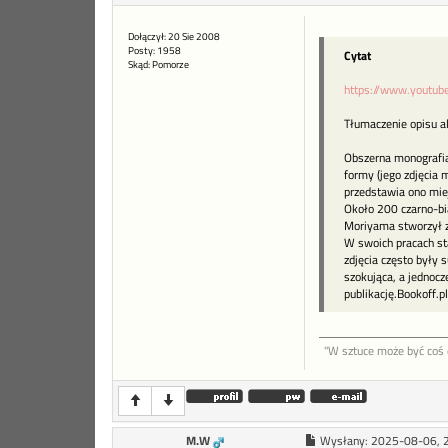
Dołączył: 20 Sie 2008
Posty: 1958
Cytat
Skąd: Pomorze
https://www.youtu
Tłumaczenie opisu a
Obszerna monografia
formy (jego zdjęcia 
przedstawia ono mie
Około 200 czarno-bi
Moriyama stworzył zb
W swoich pracach sta
zdjęcia często były 
szokująca, a jednocz
publikację.Bookoff.pl
"W sztu­ce może być coś d
M.W
Wysłany:
2025-08-06, 