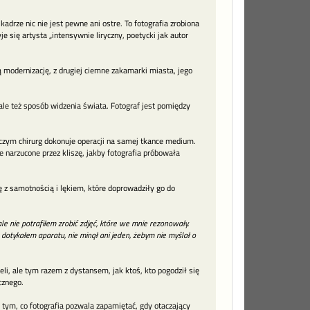
kadrze nic nie jest pewne ani ostre. To fotografia zrobiona
e się artysta „intensywnie liryczny, poetycki jak autor
ą modernizację, z drugiej ciemne zakamarki miasta, jego
, ale też sposób widzenia świata. Fotograf jest pomiędzy
iczym chirurg dokonuje operacji na samej tkance medium.
e narzucone przez kliszę, jakby fotografia próbowała
 z samotnością i lękiem, które doprowadziły go do
le nie potrafiłem zrobić zdjęć, które we mnie rezonowały.
 dotykałem aparatu, nie minął ani jeden, żebym nie myślał o
, ale tym razem z dystansem, jak ktoś, kto pogodził się
cznego.
 tym, co fotografia pozwala zapamiętać, gdy otaczający