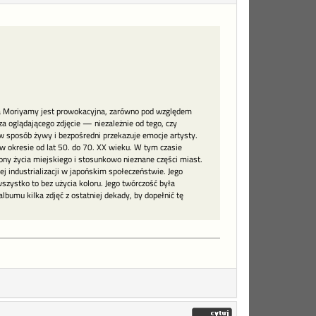
ia Moriyamy jest prowokacyjna, zarówno pod względem
za oglądającego zdjęcie — niezależnie od tego, czy
w sposób żywy i bezpośredni przekazuje emocje artysty.
w okresie od lat 50. do 70. XX wieku. W tym czasie
ony życia miejskiego i stosunkowo nieznane części miast.
j industrializacji w japońskim społeczeństwie. Jego
zystko to bez użycia koloru. Jego twórczość była
bumu kilka zdjęć z ostatniej dekady, by dopełnić tę