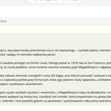
19:42
e’a, zwyczajne kwiaty przemieniały się w coś niezwykłego – symbole piękna, ulotności i
ciała, nadając im niemalże rzeźbiarską jakość.
mi kwiatów pomagał mu Dimitri Levas, którego poznał w 1978 roku w San Francisco, po
ę, że myślą podobnie, Levas świetnie rozumiał wizualny język Mapplethorpe'a i odgadyw
udia ciekawe elementy scenografii z sesji dla Vogue, przy których pracował i wstawał o ś
o najbardziej perfekcyjnej formie tych, które jego zdaniem miały najbardziej „architekt
kątami i punktowym oświetleniem.
ane są jako symbole czystości i niewinności, u Mappelthorpe'a stają się dekadenckie, mr
kwiat wydawał się trochę inny. Uwielbiał cień orchidei, która przypominała mu głowę di
, stokrotki i inne pospolite gatunki są upozowane i wystylizowane z taką samą ważnością i