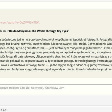
be.com/watch?v=OeZMW3KTf0A
lbumu:“
Daido Moriyama: The World Through My Eyes
”
 poświęcona jednemu z czołowych nazwisk współczesnej japońskiej fotografii. Fotograf
mogą być brudne, rozmyte, prześwietlone lub porysowane), jak i treści. Doświadczenie wid
jsce, osobę, sytuację czy atmosferę — jest centralnym motywem jego twórczości, która 
ałych zdjęć zarysowuje oryginalną perspektywę na japońskie społeczeństwo, szczególnie 
iór fotografii zatytułowany „Nippon gekijo shashincho”, który ukazywał mroczniejsze str
rał się pokazać to, co pozostawało w tyle podczas postępu technologicznego i wzrastające
surowe i kontrastowe w swojej treści — jedno zdjęcie mogło oddać całą gamę zmysłów; ws
eśnie symbiotyczna z jego własnym, gorliwym stylem życia. Ponadto artysta dołączył do al
ob­rze zro­bione al­bo źle, nic więcej." Stanisław Lem
23:48