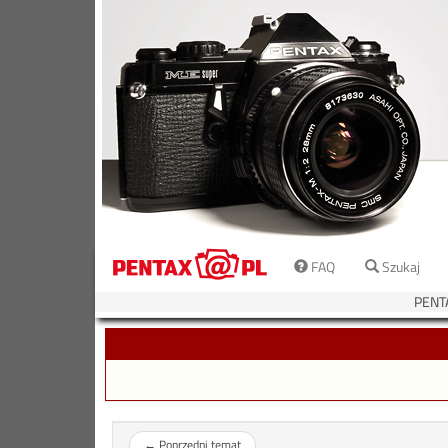
FAQ
Szukaj
PENT
←
Poprzedni temat