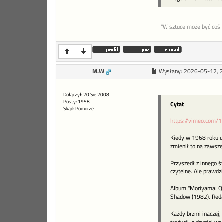
"W sztu­ce może być coś d
M.W
Wysłany:
2026-05-12, 
Dołączył: 20 Sie 2008
Posty: 1958
Cytat
Skąd: Pomorze
https://vimeo.com
Kiedy w 1968 roku uk
zmienił to na zawsze
Przyszedł z innego ś
czytelne. Ale prawdz
Album "Moriyama: Qua
Shadow (1982). Reda
Każdy brzmi inaczej,
tradycji, z drugiej 