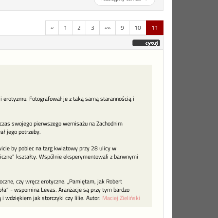
«
1
2
3
«»
9
10
11
 erotyzmu. Fotografował je z taką samą starannością i
dczas swojego pierwszego wernisażu na Zachodnim
ał jego potrzeby.
wicie by pobiec na targ kwiatowy przy 28 ulicy w
oniczne” kształty. Wspólnie eksperymentowali z barwnymi
oczne, czy wręcz erotyczne. „Pamiętam, jak Robert
abła” - wspomina Levas. Aranżacje są przy tym bardzo
 wdziękiem jak storczyki czy lilie. Autor:
Maciej Zieliński