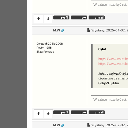
"W sztu­ce może być coś d
M.W
Wysłany:
2025-01-02, 
Dołączył: 20 Sie 2008
Posty: 1958
Cytat
Skąd: Pomorze
https://www.youtu
https://www.youtu
Jeden z najwybitniejs
obcowanie ze śmiercią
Gołąb/Fujifilm
"W sztu­ce może być coś d
M.W
Wysłany:
2025-02-02, 