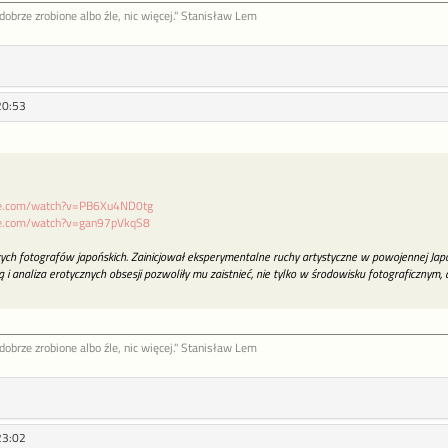
ob­rze zro­bione al­bo źle, nic więcej." Stanisław Lem
20:53
be.com/watch?v=PB6Xu4ND0tg
be.com/watch?v=gan97pVkqS8
zych fotografów japońskich. Zainicjował eksperymentalne ruchy artystyczne w powojennej Japon
 i analiza erotycznych obsesji pozwoliły mu zaistnieć, nie tylko w środowisku fotograficznym
ob­rze zro­bione al­bo źle, nic więcej." Stanisław Lem
23:02