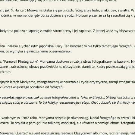
 jak "A Hunter", Moriyama błąka się po ulicach, fotografuje ludzi, znaki, psy, światła. W 
odnika, w momencie, gdy obraz dopiero się rodzi. Holborn pisze, że za tą szorstkością kryj
oriyama pokazuje Japonię z dwóch stron: sceny i jej zaplecza. Z jednej widzimy błyszcząc
tu i hałasu słychać rytm japońskiej ulicy. Ten kontrast to nie tylko temat jego fotografii
 tym, co wymyka się nieczujnemu obserwatorowi.
, "Farewell Photography", Moriyama dosłownie rozbija obraz fotograficzny na kawałki. N
ne i zabrudzone, obrazy prześwietlone, nieczytelne, ziarniste. Kadry przekraczają granic
ch ram.
jnych latach Moriyama, zaangażowany w nauczanie i życie artystyczne, zaczął zmagać się
 i coraz większego oddalenia od fotografii.
rzeczytać jego słowa:
„Jak zawsze fotografowałem w Tokio, w Shinjuku, Shibuyi i Ikebukuro, a
między sobą a obrazami. To był kolejny rozczarowujący etap... Choć zdarzały się dni, kiedy nie
 wydanym w 1982 roku, Moriyama odzyskuje równowagę. Nadal fotografuje w czerni i bieli
sem. To projekt o pamięci, nie tylko tej osobistej, ale również o pamięci obrazu fotografi
riyama: Quartet" nie jest nostalgiczną reedycją klasycznych albumów, lecz refleksją nad