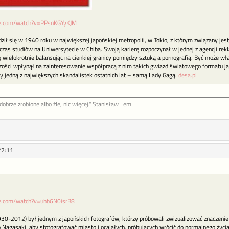
be.com/watch?v=PPsnKGYyKJM
ził się w 1940 roku w największej japońskiej metropolii, w Tokio, z którym związany jest
dczas studiów na Uniwersytecie w Chiba. Swoją karierę rozpoczynał w jednej z agencji r
 wielokrotnie balansując na cienkiej granicy pomiędzy sztuką a pornografią. Być może w
zości wpłynął na zainteresowanie współpracą z nim takich gwiazd światowego formatu jak
zy jedną z największych skandalistek ostatnich lat – samą Lady Gagą.
desa.pl
ob­rze zro­bione al­bo źle, nic więcej." Stanisław Lem
22:11
be.com/watch?v=uhb6N0isrB8
930-2012) był jednym z japońskich fotografów, którzy próbowali zwizualizować znaczenie 
 Nagasaki, aby sfotografować miasto i ocalałych, próbujących wrócić do normalnego życi