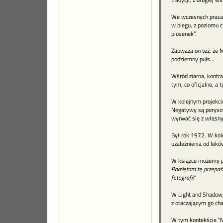
We wczesnych pracach,
w biegu, z poziomu ch
piosenek”.
Zauważa on też, że M
podziemny puls...
Wśród ziarna, kontras
tym, co oficjalne, a
W kolejnym projekcie
Negatywy są porysowa
wyrwać się z własny
Był rok 1972. W kole
uzależnienia od leków
W książce możemy p
Pamiętam tę przepaść 
fotografii.”
W Light and Shadow,
z otaczającym go chao
W tym kontekście "Mo