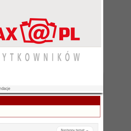
ndacje
Następny temat
→