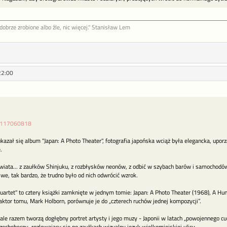
ob­rze zro­bione al­bo źle, nic więcej." Stanisław Lem
22:00
/1117060818
azał się album "Japan: A Photo Theater", fotografia japońska wciąż była elegancka, upo
.
wiata... z zaułków Shinjuku, z rozbłysków neonów, z odbić w szybach barów i samochodów.
iwe, tak bardzo, że trudno było od nich odwrócić wzrok.
rtet" to cztery książki zamknięte w jednym tomie: Japan: A Photo Theater (1968), A Hun
ktor tomu, Mark Holborn, porównuje je do „czterech ruchów jednej kompozycji”.
 ale razem tworzą dogłębny portret artysty i jego muzy - Japonii w latach „powojennego cu
wszechobecny, rozlewający się po zaułkach wizualny język wielkomiejskiej ulicy.