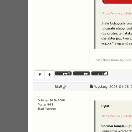
https://www.youtu
Araki Nobuyoshi urod
fotografii zdobył po
różnorodną tematykę
charakter jego twórc
krążka "Telegram", c
"W sztu­ce może być coś d
M.W
Wysłany:
2026-01-26, 
Dołączył: 20 Sie 2008
Posty: 1958
Cytat
Skąd: Pomorze
https://www.youtu
Shomei Tomatsu
(1
Regularnie wracał do