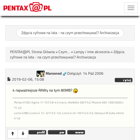
Togg
navi
Zdjęcia cyfrowe na lata - na czym przechowywać? Archiwizacja
PENTAX@PL Strona Główna
»
Czym...
»
Lampy i inne akcesoria
»
Zdjęcia
cyfrowe na lata - na czym przechowywać? Archiwizacja
Marooned
Dołączył: 14 Paź 2006
2019-02-06, 15:08
4 najważniejsze RAWy na tym 80MB?
Pentax K10D | Sigma 17-70 F2.8-4.5 macro, Weltblick 300 F5.6, Phoenix 650-1300 (2600 z
TC x2)
Lumix GX80 | Lumix G 12–32 f/3.5–5.6, Lumix G 45-150 f/4.0-5.6, Olympus M.Zuiko 45mm
f/1.8