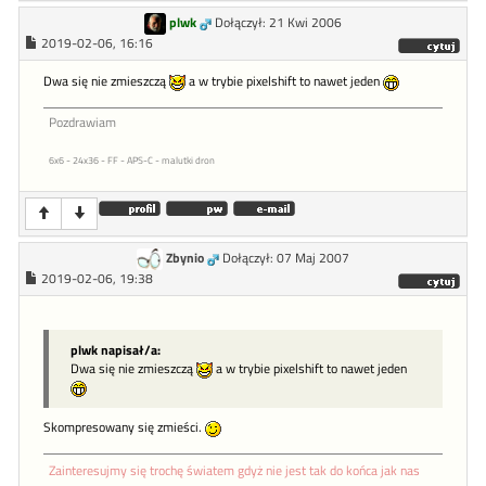
plwk
Dołączył: 21 Kwi 2006
2019-02-06, 16:16
Dwa się nie zmieszczą
a w trybie pixelshift to nawet jeden
Pozdrawiam
6x6 - 24x36 - FF - APS-C - malutki dron
Zbynio
Dołączył: 07 Maj 2007
2019-02-06, 19:38
plwk napisał/a:
Dwa się nie zmieszczą
a w trybie pixelshift to nawet jeden
Skompresowany się zmieści.
Zainteresujmy się trochę światem gdyż nie jest tak do końca jak nas