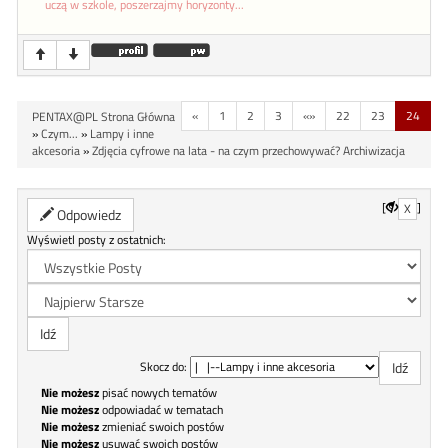
uczą w szkole, poszerzajmy horyzonty...
«
1
2
3
«»
22
23
24
PENTAX@PL Strona Główna
»
Czym...
»
Lampy i inne
akcesoria
»
Zdjęcia cyfrowe na lata - na czym przechowywać? Archiwizacja
[
]
X
Odpowiedz
Wyświetl posty z ostatnich:
Skocz do:
Nie możesz
pisać nowych tematów
Nie możesz
odpowiadać w tematach
Nie możesz
zmieniać swoich postów
Nie możesz
usuwać swoich postów