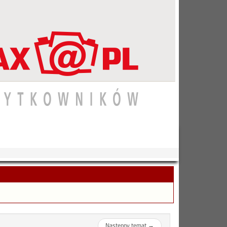
Następny temat
→