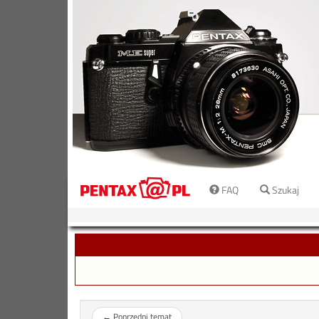
FAQ
Szukaj
←
Poprzedni temat