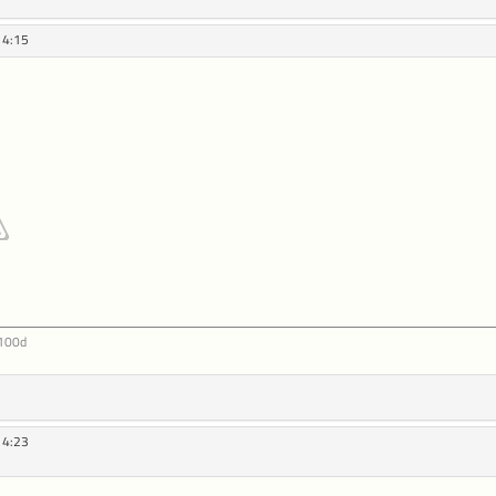
14:15
 100d
14:23