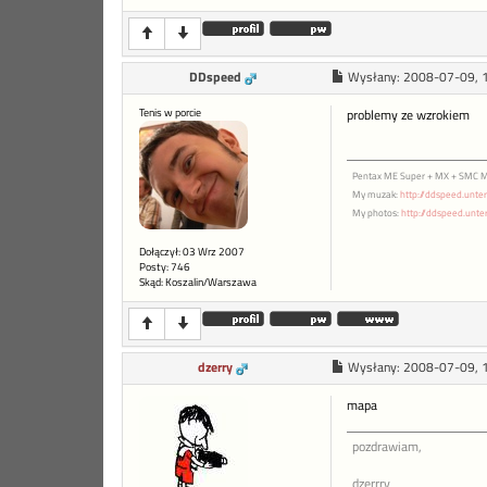
DDspeed
Wysłany:
2008-07-09, 
Tenis w porcie
problemy ze wzrokiem
Pentax ME Super + MX + SMC M
My muzak:
http://ddspeed.unte
My photos:
http://ddspeed.unte
Dołączył: 03 Wrz 2007
Posty: 746
Skąd: Koszalin/Warszawa
dzerry
Wysłany:
2008-07-09, 
mapa
pozdrawiam,
dzerrry