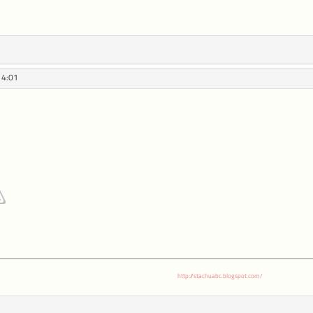
14:01
http://stachuabc.blogspot.com/