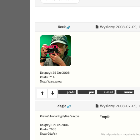
Keek
Wysłany:
2008-07-09, 
Dołączył: 25 Cze 2008
Posty: 714
Skąd: Warszawa
dagio
Wysłany:
2008-07-09, 
PrawaStrona NigdyNieZasypia
Empik
Dołączył: 29 Lis 2006
Posty: 2635
Skąd: Gdańsk
Nie odpowiadam na pytania tec