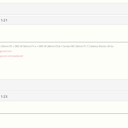
11:21
 35mm/f2 + SMC M 50mm/f1.4 + SMC M 28mm/f2.8 + Centon MC 50mm/f1.7 | Yashica Electro 35 Gs
rgrund.net/
rgrund.net/pixelpost/
11:23