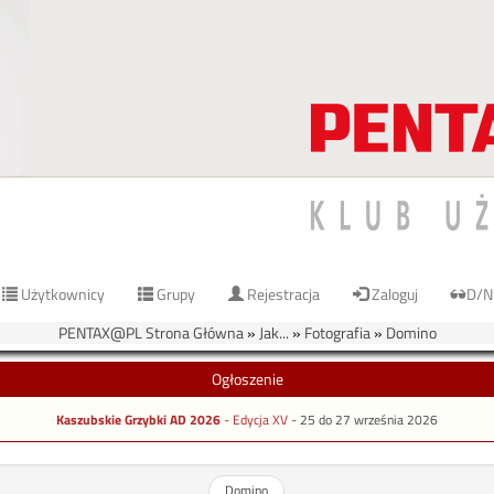
Użytkownicy
Grupy
Rejestracja
Zaloguj
D/N
PENTAX@PL Strona Główna
»
Jak...
»
Fotografia
»
Domino
Ogłoszenie
Kaszubskie Grzybki AD 2026
- Edycja XV -
25 do 27 września 2026
Domino