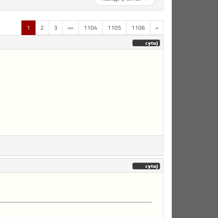
1
2
3
«»
1104
1105
1106
»