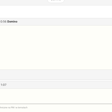
10:56
Domino
11:07
hniczne na PW i w tematach