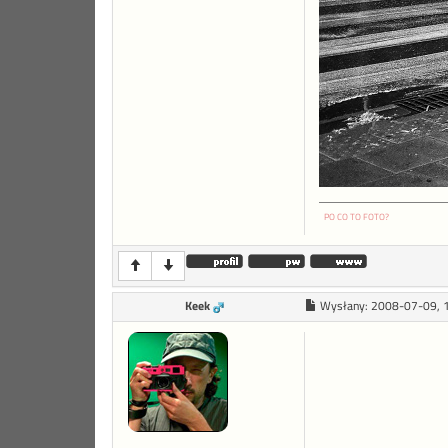
PO CO TO FOTO?
Keek
Wysłany:
2008-07-09, 