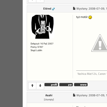
Eldred
Wysłany:
2008-07-09, 
tyż motór
Dołączył: 16 Paź 2007
Posty: 9787
Skąd: Lublin
Yashica Mat124, Canon
Asahi
Wysłany:
2008-07-09, 
[
Usunięty
]