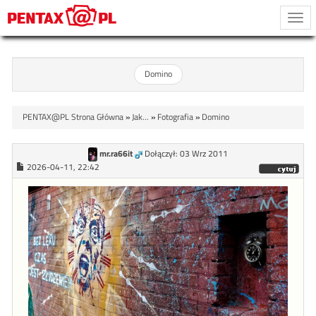
Togg
navi
Domino
PENTAX@PL Strona Główna
»
Jak...
»
Fotografia
»
Domino
mr.ra66it
Dołączył: 03 Wrz 2011
2026-04-11, 22:42