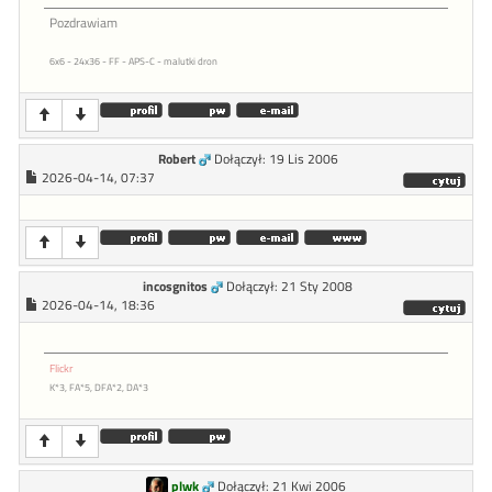
Pozdrawiam
6x6 - 24x36 - FF - APS-C - malutki dron
Robert
Dołączył: 19 Lis 2006
2026-04-14, 07:37
incosgnitos
Dołączył: 21 Sty 2008
2026-04-14, 18:36
Flickr
K*3, FA*5, DFA*2, DA*3
plwk
Dołączył: 21 Kwi 2006