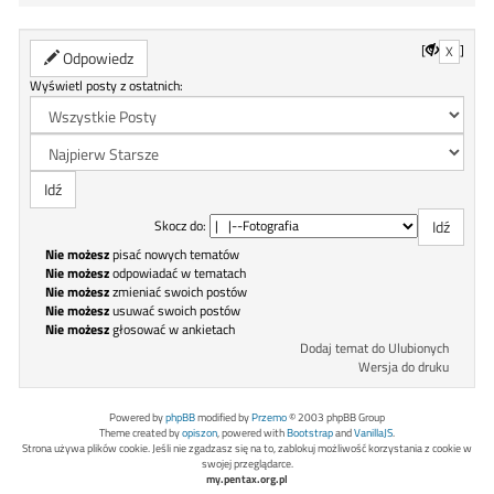
[
]
X
Odpowiedz
Wyświetl posty z ostatnich:
Skocz do:
Nie możesz
pisać nowych tematów
Nie możesz
odpowiadać w tematach
Nie możesz
zmieniać swoich postów
Nie możesz
usuwać swoich postów
Nie możesz
głosować w ankietach
Dodaj temat do Ulubionych
Wersja do druku
Powered by
phpBB
modified by
Przemo
© 2003 phpBB Group
Theme created by
opiszon
, powered with
Bootstrap
and
VanillaJS
.
Strona używa plików cookie. Jeśli nie zgadzasz się na to, zablokuj możliwość korzystania z cookie w
swojej przeglądarce.
my.pentax.org.pl