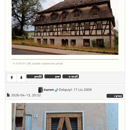
K-751P, A7-23R, dodatki i dyletanckie pstryki
kwrom
Dołączył: 17 Lis 2009
2026-04-13, 20:32