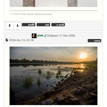
K-751P, A7-23R, dodatki i dyletanckie pstryki
plwk
Dołączył: 21 Kwi 2006
2026-04-13, 22:16