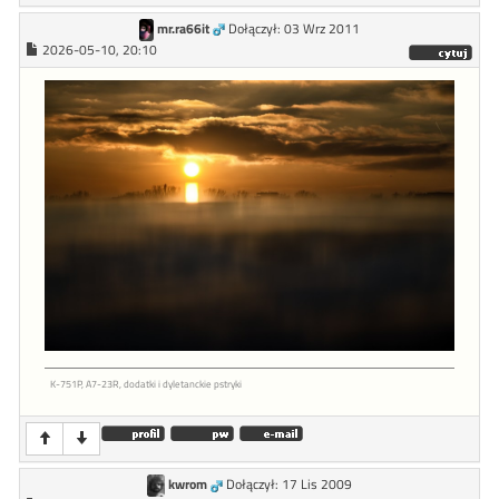
mr.ra66it
Dołączył: 03 Wrz 2011
2026-05-10, 20:10
K-751P, A7-23R, dodatki i dyletanckie pstryki
kwrom
Dołączył: 17 Lis 2009