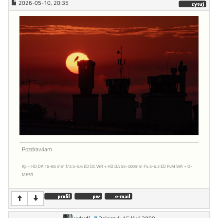
2026-05-10, 20:35
Pozdrawiam
Kp + HD DA 16-85 mm f/3.5-5.6 ED DC WR + HD DA 55-300mm F4.5-6.3 ED PLM WR + O-
ME53