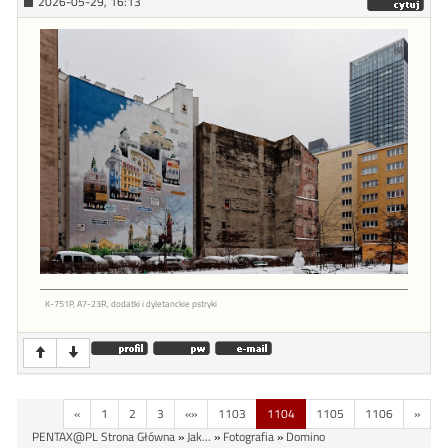
2026-05-29, 16:13
K-751P, A7-23R, dodatki i dyletanckie pstryki
«
1
2
3
«»
1103
1104
1105
1106
»
PENTAX@PL Strona Główna
»
Jak...
»
Fotografia
»
Domino