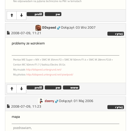
Nie odpowiadam na pytania techniczne na PW i w tematach
DDspeed
Dołączył: 03 Wrz 2007
2008-07-09, 11:21
problemy ze wzrokiem
Pentax ME Super + MX + SMC M 35mm/f2 + SMC M 50mm/f1.4 + SMC M 28mm/f2.8 +
Centon MC 50mm/f1.7 | Yashica Electro 35 Gs
My muzak:
http://ddspeed.untergrund.net/
My photos:
http://ddspeed.untergrund.net/pixelpost/
dzerry
Dołączył: 01 Maj 2006
2008-07-09, 11:23
mapa
pozdrawiam,