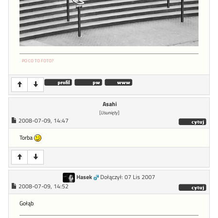
PO CO TO FOTO?
Asahi
[
Usunięty
]
2008-07-09, 14:47
Torba
Hasek
Dołączył: 07 Lis 2007
2008-07-09, 14:52
Gołąb