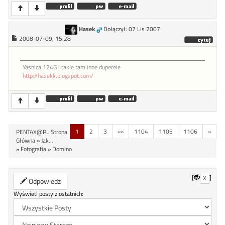
Hasek
Dołączył: 07 Lis 2007
2008-07-09, 15:28
Yashica 124G i takie tam inne duperele
http://hasekk.blogspot.com/
1
2
3
«»
1104
1105
1106
»
PENTAX@PL Strona
Główna
»
Jak...
»
Fotografia
»
Domino
[
]
X
Odpowiedz
Wyświetl posty z ostatnich: