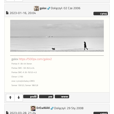
galex
Dołączył: 02 Cze 2006
2023-01-16, 20:04
galex
https://500px.com/galex2
Pentax K-30+ kit Xenon
Pentax SMC- DA 35/2,4 AL
Pentax SMC-A 35-70/3.5-4.5
Chinon 1,7/50
oraz z przejściówką LOMO:
Sonnar 135/3,5, Sonnar 180/2,8
DrEwNiAK
Dołączył: 29 Sty 2008
2023-03-28, 21:24