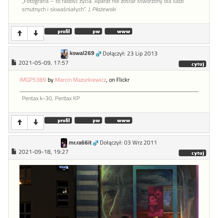
„Fotografia – to radość życia. Aparat nie został stworzony dla ludzi
smutnych i skwaśniałych”.
J. Płażewski
kowal269
Dołączył: 23 Lip 2013
2021-05-09, 17:57
IMGP5389
by
Marcin Mazurkiewicz
, on Flickr
Pentax k-30, Pentax KP
mr.ra66it
Dołączył: 03 Wrz 2011
2021-09-18, 19:27