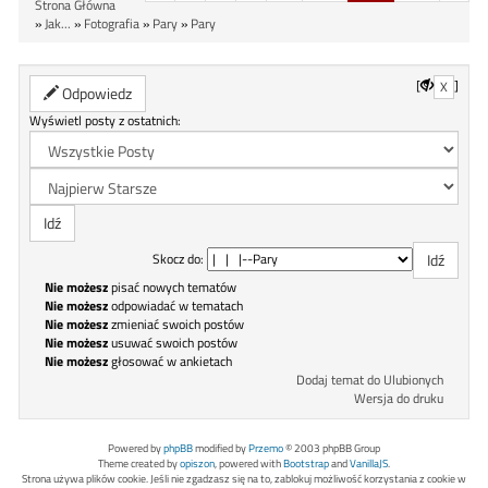
Strona Główna
»
Jak...
»
Fotografia
»
Pary
»
Pary
[
]
X
Odpowiedz
Wyświetl posty z ostatnich:
Skocz do:
Nie możesz
pisać nowych tematów
Nie możesz
odpowiadać w tematach
Nie możesz
zmieniać swoich postów
Nie możesz
usuwać swoich postów
Nie możesz
głosować w ankietach
Dodaj temat do Ulubionych
Wersja do druku
Powered by
phpBB
modified by
Przemo
© 2003 phpBB Group
Theme created by
opiszon
, powered with
Bootstrap
and
VanillaJS
.
Strona używa plików cookie. Jeśli nie zgadzasz się na to, zablokuj możliwość korzystania z cookie w