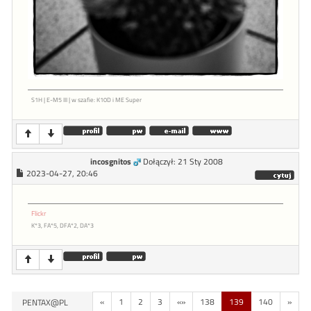
S1H | E-M5 III | w szafie: K10D i ME Super
incosgnitos
Dołączył: 21 Sty 2008
2023-04-27, 20:46
Flickr
K*3, FA*5, DFA*2, DA*3
«
1
2
3
«»
138
139
140
»
PENTAX@PL