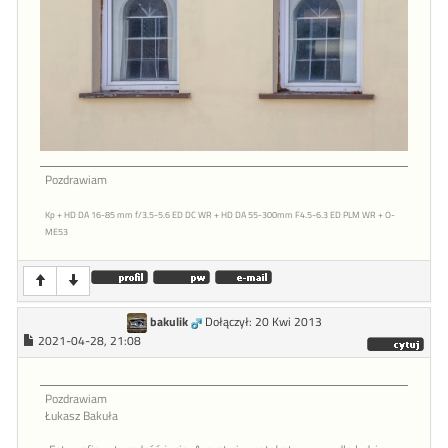
Pozdrawiam
Kp + HD DA 16-85 mm f/3.5-5.6 ED DC WR + HD DA 55-300mm F4.5-6.3 ED PLM WR + O-
ME53
bakulik
Dołączył: 20 Kwi 2013
2021-04-28, 21:08
Pozdrawiam
Łukasz Bakuła