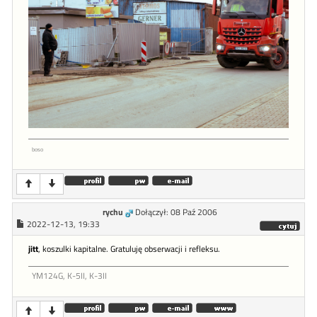
boso
rychu
Dołączył: 08 Paź 2006
2022-12-13, 19:33
jitt
, koszulki kapitalne. Gratuluję obserwacji i refleksu.
YM124G, K-5II, K-3II