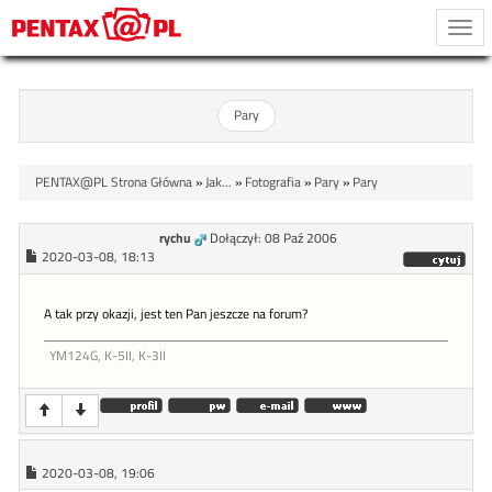
Togg
navi
Pary
PENTAX@PL Strona Główna
»
Jak...
»
Fotografia
»
Pary
»
Pary
rychu
Dołączył: 08 Paź 2006
2020-03-08, 18:13
A tak przy okazji, jest ten Pan jeszcze na forum?
YM124G, K-5II, K-3II
2020-03-08, 19:06