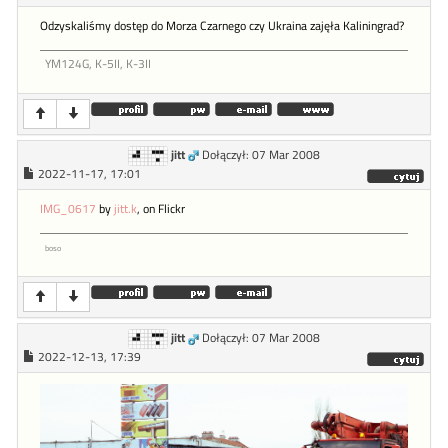
Odzyskaliśmy dostęp do Morza Czarnego czy Ukraina zajęła Kaliningrad?
YM124G, K-5II, K-3II
jitt
Dołączył: 07 Mar 2008
2022-11-17, 17:01
IMG_0617
by
jitt.k
, on Flickr
boso
jitt
Dołączył: 07 Mar 2008
2022-12-13, 17:39