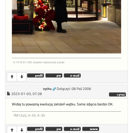
K-751P, A7-23R, dodatki i dyletanckie pstryki
rychu
Dołączył: 08 Paź 2006
2023-01-03, 07:28
Widzę tu powazną ewolucję założeń wątku. Same zdjęcia bardzo OK.
YM124G, K-5II, K-3II