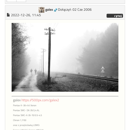
galex
Dołączył: 02 Cze 2006
2022-12-26, 11:45
galex
https://500px.com/galex2
Pentax K-30+ kit Xenon
Pentax SMC- DA 35/2,4 AL
Pentax SMC-A 35-70/3.5-4.5
Chinon 1,7/50
oraz z przejściówką LOMO:
Sonnar 135/3,5, Sonnar 180/2,8