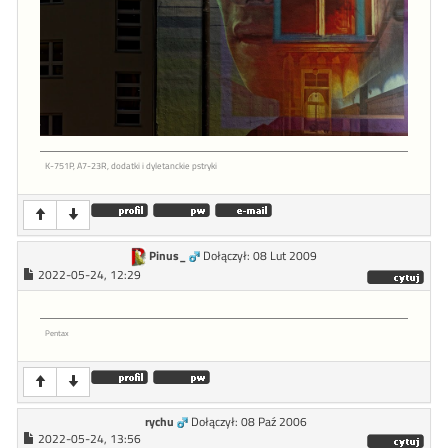
K-751P, A7-23R, dodatki i dyletanckie pstryki
Pinus_
Dołączył: 08 Lut 2009
2022-05-24, 12:29
Pentax
rychu
Dołączył: 08 Paź 2006
2022-05-24, 13:56