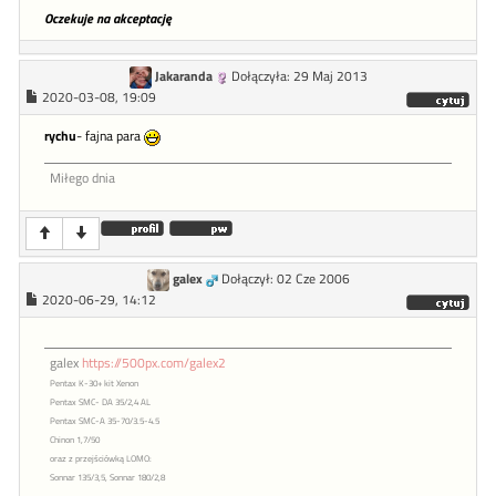
Oczekuje na akceptację
Jakaranda
Dołączyła: 29 Maj 2013
2020-03-08, 19:09
rychu
- fajna para
Miłego dnia
galex
Dołączył: 02 Cze 2006
2020-06-29, 14:12
galex
https://500px.com/galex2
Pentax K-30+ kit Xenon
Pentax SMC- DA 35/2,4 AL
Pentax SMC-A 35-70/3.5-4.5
Chinon 1,7/50
oraz z przejściówką LOMO:
Sonnar 135/3,5, Sonnar 180/2,8