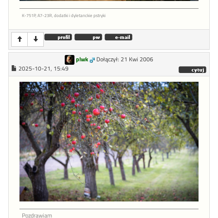
K-751P, A7-23R, dodatki i dyletanckie pstryki
plwk
Dołączył: 21 Kwi 2006
2025-10-21, 15:49
Pozdrawiam