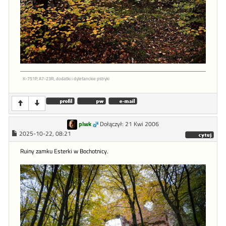
K-751P, A7-23R, dodatki i dyletanckie pstryki
plwk
Dołączył: 21 Kwi 2006
2025-10-22, 08:21
Ruiny zamku Esterki w Bochotnicy.