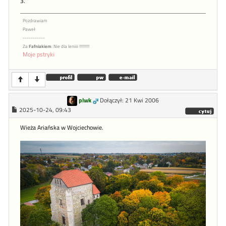
3.
Pozdrawiam
Paweł
-----------
Za
Fafniakiem
: Nie dla leniiii !!!!!!!!!!
Moje pstryki
plwk
Dołączył: 21 Kwi 2006
2025-10-24, 09:43
Wieża Ariańska w Wojciechowie.