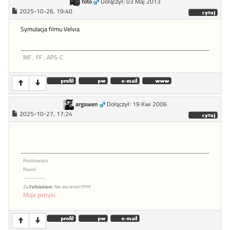
foto
Dołączył: 03 Maj 2013
2025-10-26, 19:40
Symulacja filmu Velvia
MF , FF , APS-C
argawen
Dołączył: 19 Kwi 2006
2025-10-27, 17:24
Pozdrawiam
Paweł
-----------
Za
Fafniakiem
: Nie dla leniiii !!!!!!!!!!
Moje pstryki