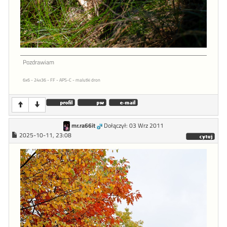
Pozdrawiam
6x6 - 24x36 - FF - APS-C - malutki dron
mr.ra66it
Dołączył: 03 Wrz 2011
2025-10-11, 23:08