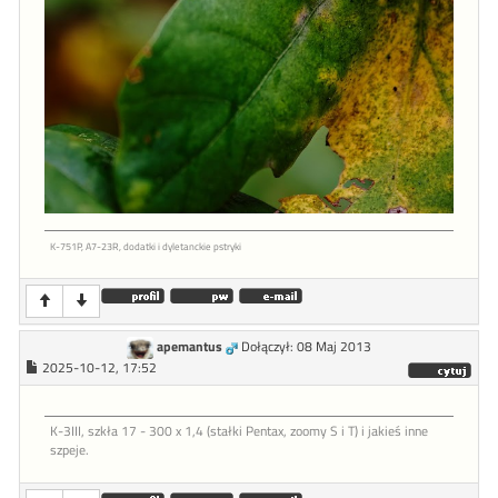
K-751P, A7-23R, dodatki i dyletanckie pstryki
apemantus
Dołączył: 08 Maj 2013
2025-10-12, 17:52
K-3III, szkła 17 - 300 x 1,4 (stałki Pentax, zoomy S i T) i jakieś inne
szpeje.