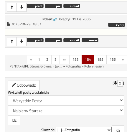
Robert
Dołączył: 19 Lis 2006
2025-10-29, 18:51
«
1
2
3
«»
183
184
185
186
»
PENTAX@PL Strona Główna
»
Jak...
»
Fotografia
»
Kolory jesieni
[
]
X
Odpowiedz
Wyświetl posty z ostatnich:
Skocz do: