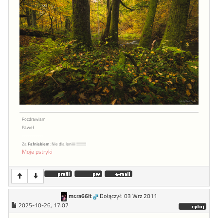
Pozdrawiam
Paweł
-----------
Za
Fafniakiem
: Nie dla leniiii !!!!!!!!!!
Moje pstryki
mr.ra66it
Dołączył: 03 Wrz 2011
2025-10-26, 17:07