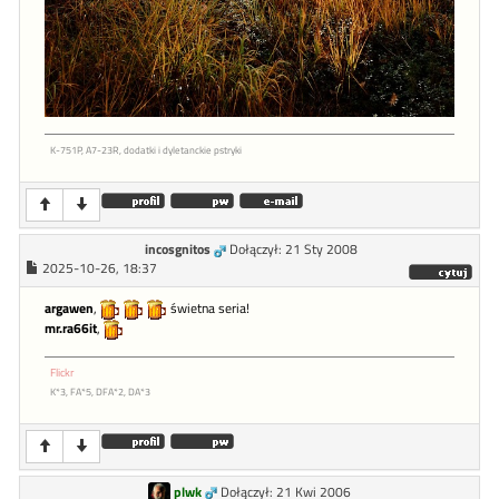
K-751P, A7-23R, dodatki i dyletanckie pstryki
incosgnitos
Dołączył: 21 Sty 2008
2025-10-26, 18:37
argawen
,
świetna seria!
mr.ra66it
,
Flickr
K*3, FA*5, DFA*2, DA*3
plwk
Dołączył: 21 Kwi 2006