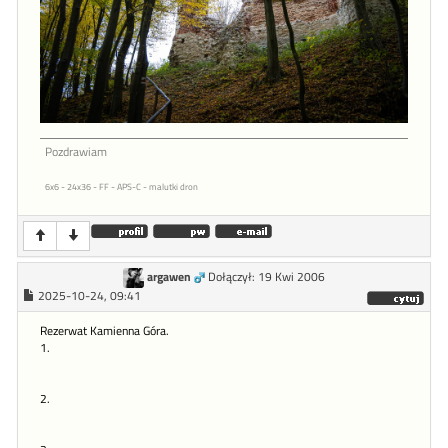
Pozdrawiam
6x6 - 24x36 - FF - APS-C - malutki dron
argawen
Dołączył: 19 Kwi 2006
2025-10-24, 09:41
Rezerwat Kamienna Góra.
1.
2.