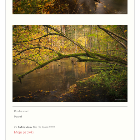
Pozdrawiam
Paweł
-----------
Za
Fafniakiem
: Nie dla leniiii !!!!!!!!!!
Moje pstryki