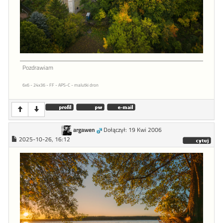
Pozdrawiam
6x6 - 24x36 - FF - APS-C - malutki dron
argawen
Dołączył: 19 Kwi 2006
2025-10-26, 16:12