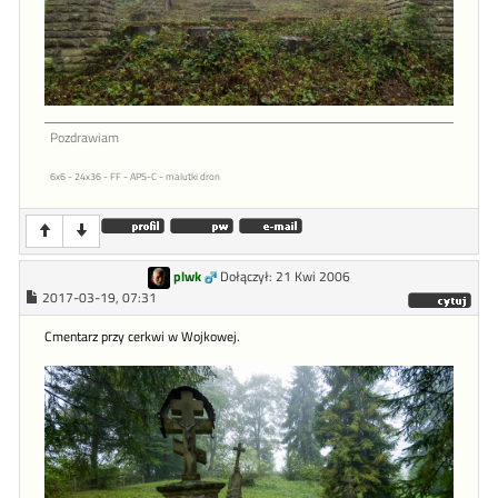
Pozdrawiam
6x6 - 24x36 - FF - APS-C - malutki dron
plwk
Dołączył: 21 Kwi 2006
2017-03-19, 07:31
Cmentarz przy cerkwi w Wojkowej.