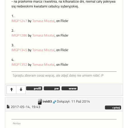
- na przełomie marca i kwietnia, na kilkanaście dni, niemal cały pokrywa
się niebieskimi kwiatami cebulicy syberyjskiej.
1.
IMGP1247
by
Tomasz Misztal
, on Flickr
2.
IMGP1286
by
Tomasz Misztal
, on Flickr
3.
IMGP1345
by
Tomasz Misztal
, on Flickr
4.
IMGP1352
by
Tomasz Misztal
, on Flickr
Sprzętu zbieram coraz więcej, ale zdjęć dalej nie umiem robić :P
irek83
Dołączył: 11 Paź 2014
2017-05-14, 19:43
Pentax