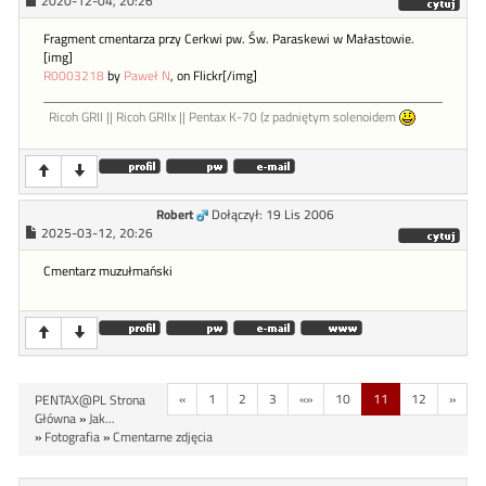
2020-12-04, 20:26
Fragment cmentarza przy Cerkwi pw. Św. Paraskewi w Małastowie.
[img]
R0003218
by
Paweł N
, on Flickr[/img]
Ricoh GRII || Ricoh GRIIx || Pentax K-70 (z padniętym solenoidem
Robert
Dołączył: 19 Lis 2006
2025-03-12, 20:26
Cmentarz muzułmański
«
1
2
3
«»
10
11
12
»
PENTAX@PL Strona
Główna
»
Jak...
»
Fotografia
»
Cmentarne zdjęcia