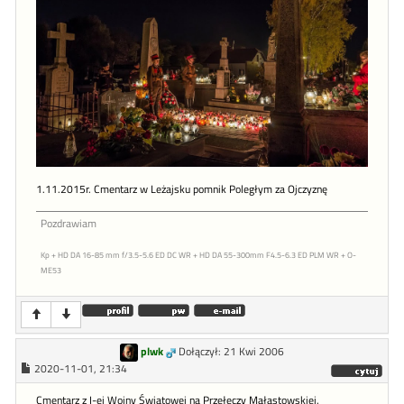
1.11.2015r. Cmentarz w Leżajsku pomnik Poległym za Ojczyznę
Pozdrawiam
Kp + HD DA 16-85 mm f/3.5-5.6 ED DC WR + HD DA 55-300mm F4.5-6.3 ED PLM WR + O-
ME53
plwk
Dołączył: 21 Kwi 2006
2020-11-01, 21:34
Cmentarz z I-ej Wojny Światowej na Przełęczy Małastowskiej.