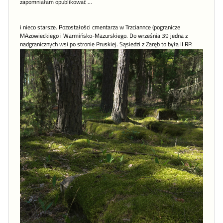
zapomniałam opublikować ...
i nieco starsze. Pozostałości cmentarza w Trzciannce (pogranicze
MAzowieckiego i Warmińsko-Mazurskiego. Do września 39 jedna z
nadgranicznych wsi po stronie Pruskiej. Sąsiedzi z Zaręb to była II RP.