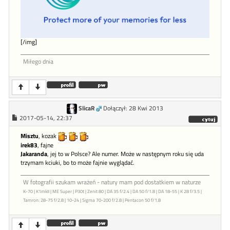
[/img]
Miłego dnia
SlicaR
Dołączył: 28 Kwi 2013
2017-05-14, 22:37
Misztu
, kozak
irek83
, fajne
Jakaranda
, jej to w Polsce? Ale numer. Może w następnym roku się uda
trzymam kciuki, bo to może fajnie wyglądać.
W fotografii szukam wrażeń - natury mam pod dostatkiem w naturze
K-70 | K1mkII | ME Super | P30t | Zenit 80 | DA 35 f/2.4 | DA 50 f/1.8 | DA 18-55 | K 28 f/3.5 |
Tamron: 28-75 f/2.8 | 10-24 | Sigma 70-200 f/2.8 | Pentacon 50 f/1.8