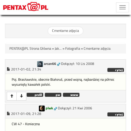
Togg
navi
Cmentarne zdjęcia
PENTAX@PL Strona Główna
»
Jak...
»
Fotografia
»
Cmentarne zdjęcia
arcan66
Dołączył: 10 Lis 2008
2017-01-02, 21:34
Poj. Brasławskie, obecnie Białoruś, przed wojną, najbardziej na północ
wysunięty kawałek polski.
plwk
Dołączył: 21 Kwi 2006
2017-01-09, 21:28
CW 47 - Konieczna