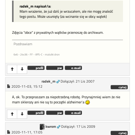
radek_m napisał/a:
Mam wrażenie, że już dziś je wrzucałem, ale nie mogę znaleźć
tego postu. Może usunięty (za wcinanie się w obcy wątek)
Zdjęcia "obce" z prywatnych wątków przenoszę do archiwum.
Pozdrawiam
6x6 - 24x36 - FF - APS-C - malutki dron
radek_m
Dołączył: 21 Lis 2007
2020-11-03, 15:12
A, ok. To przepraszam za niepotrzebną robotę. Przynajmniej wiem że nie
mam sklerozy ani nie są to początki alzheimer'a
kwrom
Dołączył: 17 Lis 2009
2020-11-11, 17:05