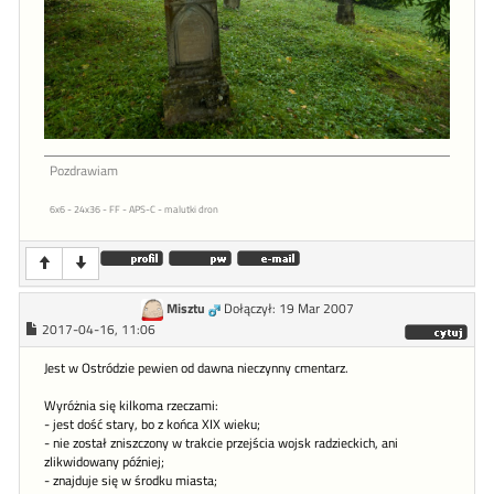
Pozdrawiam
6x6 - 24x36 - FF - APS-C - malutki dron
Misztu
Dołączył: 19 Mar 2007
2017-04-16, 11:06
Jest w Ostródzie pewien od dawna nieczynny cmentarz.
Wyróżnia się kilkoma rzeczami:
- jest dość stary, bo z końca XIX wieku;
- nie został zniszczony w trakcie przejścia wojsk radzieckich, ani
zlikwidowany później;
- znajduje się w środku miasta;