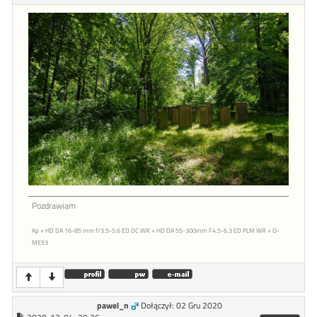
Pozdrawiam
Kp + HD DA 16-85 mm f/3.5-5.6 ED DC WR + HD DA 55-300mm F4.5-6.3 ED PLM WR + O-
ME53
pawel_n
Dołączył: 02 Gru 2020