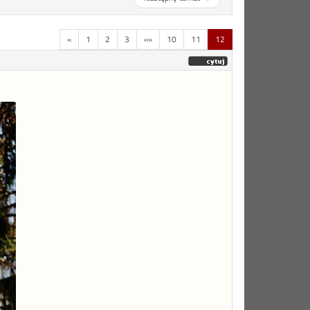
«
1
2
3
«»
10
11
12