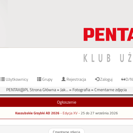
Użytkownicy
Grupy
Rejestracja
Zaloguj
D/N
PENTAX@PL Strona Główna
»
Jak...
»
Fotografia
»
Cmentarne zdjęcia
Ogłoszenie
Kaszubskie Grzybki AD 2026
- Edycja XV -
25 do 27 września 2026
Cmentarne zdjęcia