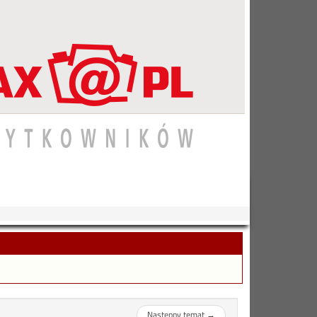
Następny temat
→