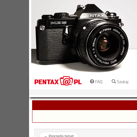
FAQ
Szukaj
←
Poprzedni temat