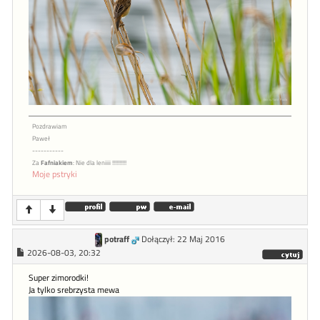
Pozdrawiam
Paweł
-----------
Za
Fafniakiem
: Nie dla leniiii !!!!!!!!!!
Moje pstryki
potraff
Dołączył: 22 Maj 2016
2026-08-03, 20:32
Super zimorodki!
Ja tylko srebrzysta mewa