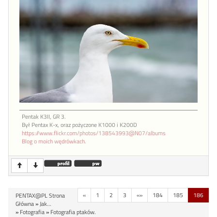
Pentak K3II, GR 3.
Był Pentax K-x, oraz pożyczone K1000 i K200D
https://www.flickr.com/photos/138543993@N07/albums
Blog o moich wędrówkach.
«
1
2
3
«»
184
185
186
PENTAX@PL Strona
Główna
»
Jak...
»
Fotografia
»
Fotografia ptaków.