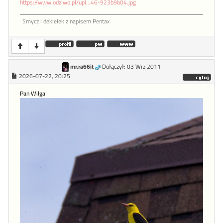
https://www.odziwo.pl/upl...46-923b9b04.jpg
Smycz i dekielek z napisem Pentax
mr.ra66it
Dołączył: 03 Wrz 2011
2026-07-22, 20:25
Pan Wilga