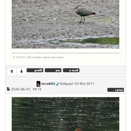
K-751P, A7-23R, dodatki i dyletanckie pstryki
mr.ra66it
Dołączył: 03 Wrz 2011
2026-06-07, 19:13