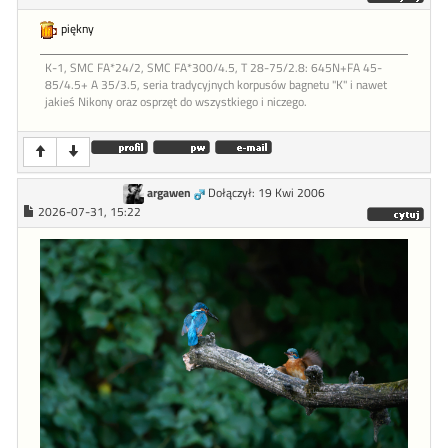
piękny
K-1, SMC FA*24/2, SMC FA*300/4.5, T 28-75/2.8: 645N+FA 45-
85/4.5+ A 35/3.5, seria tradycyjnych korpusów bagnetu "K" i nawet
jakieś Nikony oraz osprzęt do wszystkiego i niczego.
argawen
Dołączył: 19 Kwi 2006
2026-07-31, 15:22