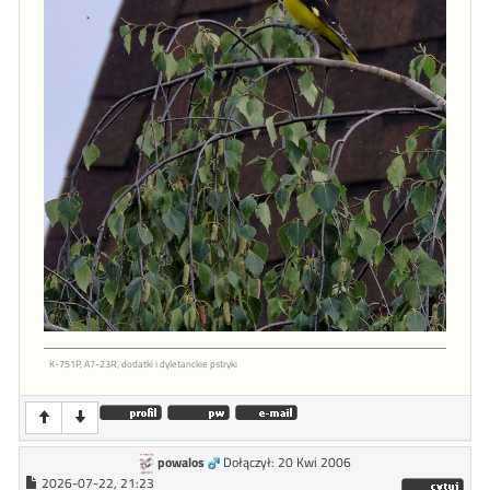
K-751P, A7-23R, dodatki i dyletanckie pstryki
powalos
Dołączył: 20 Kwi 2006
2026-07-22, 21:23