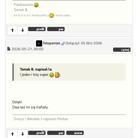
Pozdrawiam
Tomek B.
K3-III, K-3, K-r, Practica MTL3
i trochę szkła
fotopentax
Dołączył: 05 Wrz 2006
2026-05-21, 00:00
Tomek B. napisał/a:
I jeden i trzy super
Dzięki.
Dwa też mi się trafiały.
Smycz i dekielek z napisem Pentax