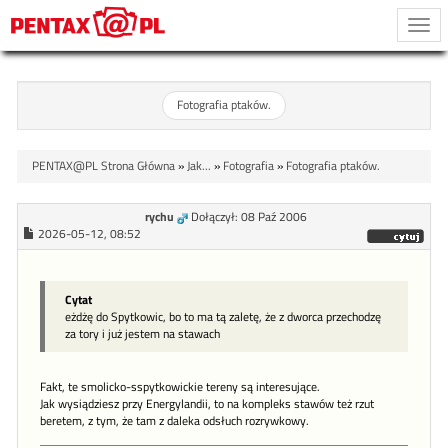
Togg
navi
Fotografia ptaków.
PENTAX@PL Strona Główna
»
Jak...
»
Fotografia
»
Fotografia ptaków.
rychu
Dołączył: 08 Paź 2006
2026-05-12, 08:52
Cytat
eżdżę do Spytkowic, bo to ma tą zaletę, że z dworca przechodzę
za tory i już jestem na stawach
Fakt, te smolicko-sspytkowickie tereny są interesujące.
Jak wysiądziesz przy Energylandii, to na kompleks stawów też rzut
beretem, z tym, że tam z daleka odsłuch rozrywkowy.