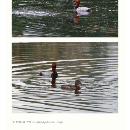
K-751P, A7-23R, dodatki i dyletanckie pstryki