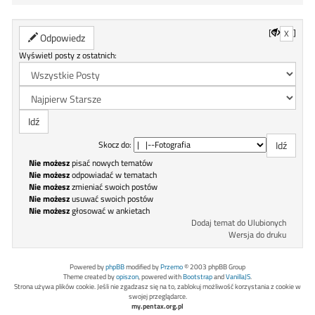
[
]
X
Odpowiedz
Wyświetl posty z ostatnich:
Skocz do:
Nie możesz
pisać nowych tematów
Nie możesz
odpowiadać w tematach
Nie możesz
zmieniać swoich postów
Nie możesz
usuwać swoich postów
Nie możesz
głosować w ankietach
Dodaj temat do Ulubionych
Wersja do druku
Powered by
phpBB
modified by
Przemo
© 2003 phpBB Group
Theme created by
opiszon
, powered with
Bootstrap
and
VanillaJS
.
Strona używa plików cookie. Jeśli nie zgadzasz się na to, zablokuj możliwość korzystania z cookie w
swojej przeglądarce.
my.pentax.org.pl