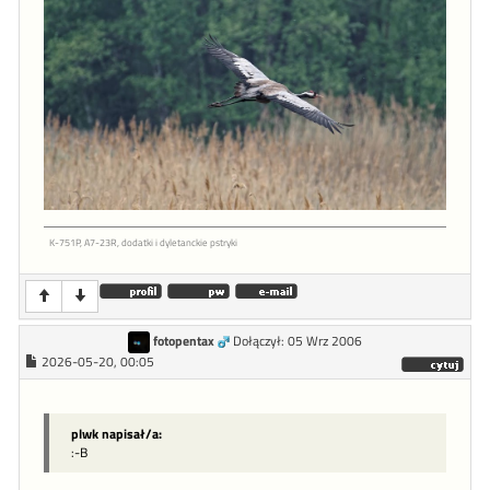
K-751P, A7-23R, dodatki i dyletanckie pstryki
fotopentax
Dołączył: 05 Wrz 2006
2026-05-20, 00:05
plwk napisał/a:
:-B