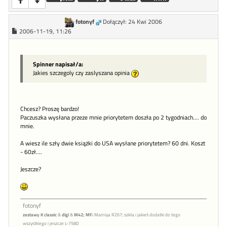
fotonyf
Dołączył: 24 Kwi 2006
2006-11-19, 11:26
Spinner napisał/a:
Jakies szczegoly czy zaslyszana opinia
Chcesz? Proszę bardzo!
Paczuszka wysłana przeze mnie priorytetem doszła po 2 tygodniach.... do
mnie.
A wiesz ile szły dwie książki do USA wysłane priorytetem? 60 dni. Koszt
- 60zł....
Jeszcze?
fotonyf
zestawy K classic
&
digi
&
M42;
MF:
Mamiya RZ67; szkła i jakieś dodatki do tego
wszystkiego i jeszcze L-758D