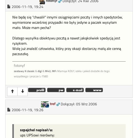
fotonyf
Dołączył: 24 Kwi 2006
2006-11-19, 19:24
Nie będę się "chwalił" innymi osiągnięciami poczty i innych spedytorów,
wymienione wcześniej przypadki nie były jedyne a paczek wysyłam
mało. Może mam pecha?
Dlatego wysyłka obiektywu pocztą a nawet jakąkolwiek spedycją jest
ryzykiem.
Wolę już znaleźć człowieka, który przy okazji dostarczy małą ale cenną
paczuszkę.
fotonyf
zestawy K classic
&
digi
&
M42;
MF:
Mamiya RZ67; szkła i jakieś dodatki do tego
wszystkiego i jeszcze L-758D
tref
Dołączył: 05 Wrz 2006
2006-11-19, 19:26
szpajchel napisał/a:
ups UPSowi nierówny: