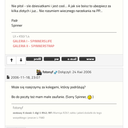
Nie pitol - sle dziesiatkami i jest cool... A jak sie boisz to ubezpiecz za
kilka zlotych i juz... Nie rozumiem wiecznego narzekania na PP...
Pzdr
Spinner
LX + K50/1,4
GALERIA I - SPINNERSLIFE
GALERIA II - SPINNERSTRAP
fotonyf
Dołączył: 24 Kwi 2006
2006-11-18, 23:07
Może się rozejrzymy za kolegami, którzy podróżują?
Bo do poczty też mam małe zaufanie. (Sorry Spinner,
)
fotonyf
zestawy K classic
&
digi
&
M42;
MF:
Mamiya RZ67; szkła i jakieś dodatki do tego
wszystkiego i jeszcze L-758D