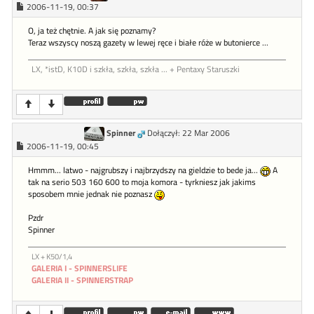
2006-11-19, 00:37
O, ja też chętnie. A jak się poznamy?
Teraz wszyscy noszą gazety w lewej ręce i białe róże w butonierce ...
LX, *istD, K10D i szkła, szkła, szkła ... + Pentaxy Staruszki
Spinner
Dołączył: 22 Mar 2006
2006-11-19, 00:45
Hmmm... latwo - najgrubszy i najbrzydszy na gieldzie to bede ja...
A
tak na serio 503 160 600 to moja komora - tyrkniesz jak jakims
sposobem mnie jednak nie poznasz
Pzdr
Spinner
LX + K50/1,4
GALERIA I - SPINNERSLIFE
GALERIA II - SPINNERSTRAP