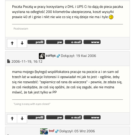
Poczta Pocztą w pracy korzystamy z DHL i UPS Ci to dają do pieca paczka
wysłana na odległość 200 kilometrów ubezpieczona, koszt wysyłki
prawie 40 zł i ginie i nikt nie wie co się z nią dzieje nie ma i tyle
Pozdrawiam
sołtys
Dołączył: 19 Kwi 2006
2006-11-19, 16:12
mama mojego (byłego) współlokatora pracuje na poczcie a i on sam od
trzech lat w wakacje listonosi ii opowiadał mi jak to jest - ogólnie, żeby
się nie rozwodzić: "zapiernicz od rana do wieczora" - pewnie, że zdaża się,
że coś niedojdzie, że coś się opóźni, że coś się zagubi, ale nie można
mówić, że tak jest tylko w PP
"Living is easy with eyes closed"
tref
Dołączył: 05 Wrz 2006