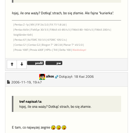
łojej, ile ona waży? Dotkąć strach, bo się złamie. Ale fajna "kurierka".
| Pentax Z-1p | MX | FA*24/2.0 | FA 77/1.8 Ltd |
| Pentax 645n | FishEye 30/3.5 | FA645 45-85/4.5 | FA645 80-160/4.5 | FA645 200/4 |
Voigtländer 6x9 |
| Pentax 67 | 6x7SMC 55/3.5 | 67SMC 105/2.4 |
| Contax G1 | Contax G2 | Biogon T* 28/2.8 | Planar T* 45/2.0 |
| Provia 100F | Provia 400F | HP5+ | TriX | Delta 100 |
Waidodayo!
alkos
Dołączył: 18 Kwi 2006
2006-11-19, 19:47
tref napisał/a:
łojej, ile ona waży? Dotkąć strach, bo się złamie.
E tam, co najwyzej zegnie