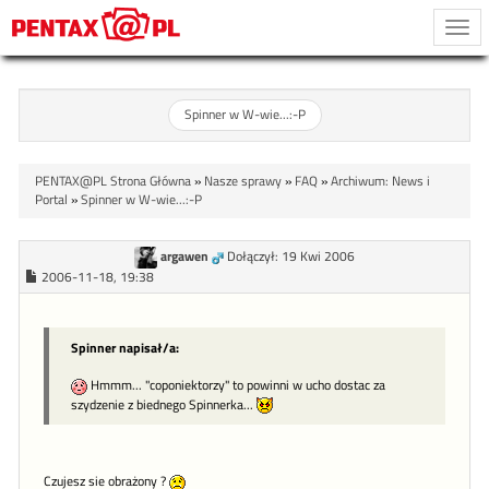
Togg
navi
Spinner w W-wie...:-P
PENTAX@PL Strona Główna
»
Nasze sprawy
»
FAQ
»
Archiwum: News i
Portal
»
Spinner w W-wie...:-P
argawen
Dołączył: 19 Kwi 2006
2006-11-18, 19:38
Spinner napisał/a:
Hmmm... "coponiektorzy" to powinni w ucho dostac za
szydzenie z biednego Spinnerka...
Czujesz sie obrażony ?