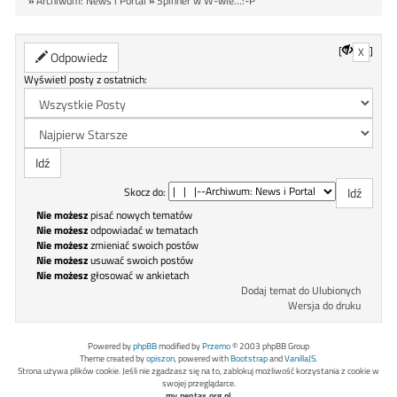
»
Archiwum: News i Portal
»
Spinner w W-wie...:-P
[
]
X
Odpowiedz
Wyświetl posty z ostatnich:
Skocz do:
Nie możesz
pisać nowych tematów
Nie możesz
odpowiadać w tematach
Nie możesz
zmieniać swoich postów
Nie możesz
usuwać swoich postów
Nie możesz
głosować w ankietach
Dodaj temat do Ulubionych
Wersja do druku
Powered by
phpBB
modified by
Przemo
© 2003 phpBB Group
Theme created by
opiszon
, powered with
Bootstrap
and
VanillaJS
.
Strona używa plików cookie. Jeśli nie zgadzasz się na to, zablokuj możliwość korzystania z cookie w
swojej przeglądarce.
my.pentax.org.pl