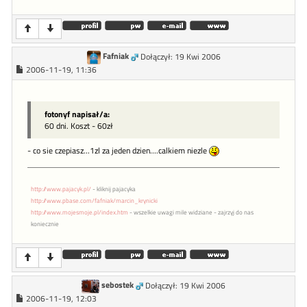
Fafniak
Dołączył: 19 Kwi 2006
2006-11-19, 11:36
fotonyf napisał/a:
60 dni. Koszt - 60zł
- co sie czepiasz...1zl za jeden dzien....calkiem niezle
http://www.pajacyk.pl/
- kliknij pajacyka
http://www.pbase.com/fafniak/marcin_krynicki
http://www.mojesmoje.pl/index.htm
- wszelkie uwagi mile widziane - zajrzyj do nas
koniecznie
sebostek
Dołączył: 19 Kwi 2006
2006-11-19, 12:03