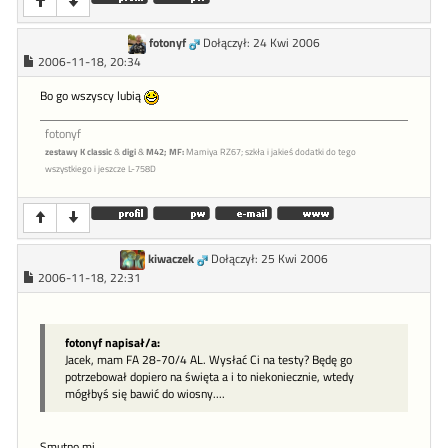
fotonyf
Dołączył: 24 Kwi 2006
2006-11-18, 20:34
Bo go wszyscy lubią
fotonyf
zestawy K classic
&
digi
&
M42;
MF:
Mamiya RZ67; szkła i jakieś dodatki do tego
wszystkiego i jeszcze L-758D
kiwaczek
Dołączył: 25 Kwi 2006
2006-11-18, 22:31
fotonyf napisał/a:
Jacek, mam FA 28-70/4 AL. Wysłać Ci na testy? Będę go
potrzebował dopiero na święta a i to niekoniecznie, wtedy
mógłbyś się bawić do wiosny....
Smutno mi....