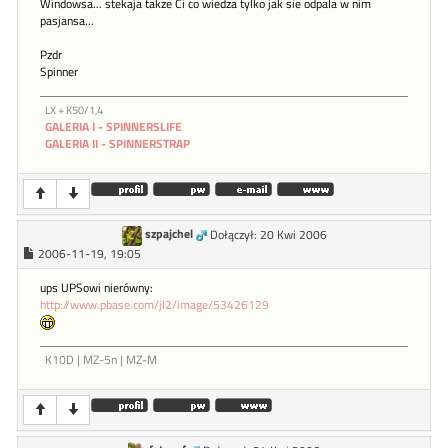
Windowsa... stekaja takze Ci co wiedza tylko jak sie odpala w nim
pasjansa...
Pzdr
Spinner
LX + K50/1,4
GALERIA I - SPINNERSLIFE
GALERIA II - SPINNERSTRAP
szpajchel
Dołączył: 20 Kwi 2006
2006-11-19, 19:05
ups UPSowi nierówny:
http://www.pbase.com/jl2/image/53426129
K10D | MZ-5n | MZ-M