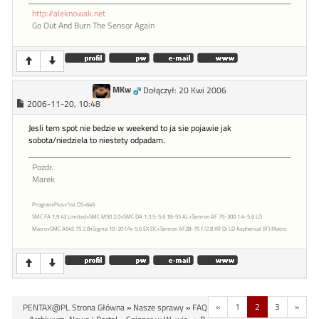
http://aleknowak.net
Go Out And Burn The Sensor Again
MKw
Dołączył: 20 Kwi 2006
2006-11-20, 10:48
Jesli tem spot nie bedzie w weekend to ja sie pojawie jak
sobota/niedziela to niestety odpadam.
Pozdr.
Marek
ProgramPlus+*ist DS+645
SMC FA 1,9 43 Limited+SMC M50 2.0+SMC DA 1:3.5-5.6 18-55 AL+Tamron AF 75-300 1:4-5.6 LD
Macro+SMC A645 75 2.8+Sigma 10-20 f/4-5.6 EX DC+Tamron AF28-75 F/2.8 XR Di LD Aspherical (IF) Macro
«
1
2
3
»
PENTAX@PL Strona Główna
»
Nasze sprawy
»
FAQ