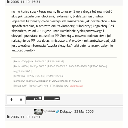
2006-11-19, 16:31
no i w końcu strajk teraz mamy listonoszy. Swoją drogą też mam dość
skrzynki zapełnionej ulotkami, reklamami, blabla zamiast listów.
Popieram listonoszy co do niechęci ich roznoszenia. Jak poczta chce w ten
sposób zarabiać, niech zatrudni "reklamaczy", "ulotkarzy", kogo chcą. Coś
słyszałem, że od 2008 jest u nas uwolnienie rynku pocztowego i
skrzynki przestaną należeć do PP. Zresztą w nowym budownictwie już
należą nie do PP lecz do asministratora. A wtedy - reklamówka=sąd jeśli
jest wyraźna informacja "czysta skrzynka" (taki bajer, znaczek, żeby nie
wrzucać pierdół).
| Pentax Z-1p | MX | FA*24/2.0 | FA 77/1.8 Ltd |
| Pentax 645n | FishEye 30/3.5 | FA645 45-85/4.5 | FA645 80-160/4.5 | FA645 200/4 |
Voigtländer 6x9 |
| Pentax 67 | 6x7SMC 55/3.5 | 67SMC 105/2.4 |
| Contax G1 | Contax G2 | Biogon T* 28/2.8 | Planar T* 45/2.0 |
| Provia 100F | Provia 400F | HP5+ | TriX | Delta 100 |
Waidodayo!
Spinner
Dołączył: 22 Mar 2006
2006-11-19, 17:51