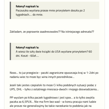
fotonyf napisał/a:
Paczuszka wysłana przeze mnie priorytetem doszła po 2
tygodniach.... do mnie.
Zakladam, ze poprawnie zaadresowales?? Na istniejacego adresata??
fotonyf napisał/a:
A wiesz ile szły dwie książki do USA wysłane priorytetem? 60
dni. Koszt - 60zł....
Nooo... to juz przegiecie - paczki zagraniczne opuszczaja kraj w 1-2dni po
nadaniu wiec to moze byc wina innych posrednikow...
Jezeli taki jestes czepialski to moze Ci kilka podobnych sytuacji podac z
UPS, DHL - tylko z ostatniego miesiaca-dwoch i mojego doswiadczenia...
PP wyslam po kilka paczek tygodniowo i jest spox... a to tylko zwykla
paczka za 6,5PLN... Nie ma firm bez wad - w koncu pracuja rozni ludzie
ale prosze nie generalizujmy bo takie narzekanie to podobnia jak na