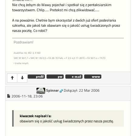
Nie chcą żebym do Wawy pojechał i spotkał się z pentaksiarskim
towarzystwem. Chlip..... Pretekst mi chcą zlikwidować.....
A na poważnie. Chetnie bym skorzystał z dwóch już ofert podesłania
szkiełka, ale jakoś tak obawiam się o jakość usług świadczonych przez
nasza pocztę. Co robić?
Pozdrawiam!
Asahiflex H2, MZ-3, K10D
SMC M 50/1,7 + SMC M 135/3,5 + FA 28-70 F4AL + F 3,5-4,5 17-28 FE + FA 50/1.4 + 77LTD
i troche innych
Spinner
Dołączył: 22 Mar 2006
2006-11-18, 23:06
kiwaczek napisał/a:
obawiam się o jakość usług świadczonych przez nasza pocztę.