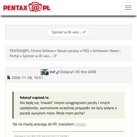
Togg
navi
Spinner w W-wie...:-P
PENTAX@PL Strona Główna
»
Nasze sprawy
»
FAQ
»
Archiwum: News i
Portal
»
Spinner w W-wie...:-P
tref
Dołączył: 05 Wrz 2006
2006-11-28, 10:51
fotonyf napisał/a:
Nie będę się "chwalił" innymi osiągnięciami poczty i innych
spedytorów, wymienione wcześniej przypadki nie były jedyne a
paczek wysyłam mało. Może mam pecha?
Tak na chwilę wracając do PP, znalazłem
artykuł
| Pentax Z-1p | MX | FA*24/2.0 | FA 77/1.8 Ltd |