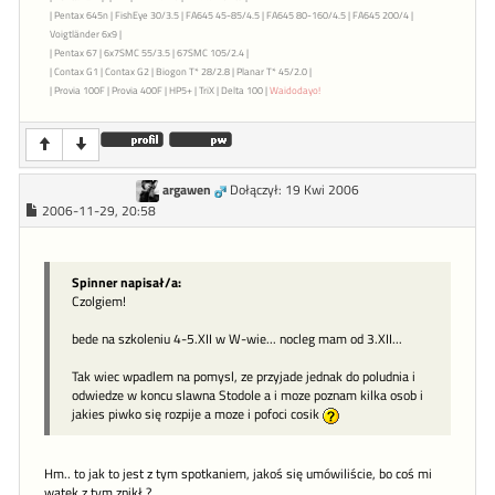
| Pentax 645n | FishEye 30/3.5 | FA645 45-85/4.5 | FA645 80-160/4.5 | FA645 200/4 |
Voigtländer 6x9 |
| Pentax 67 | 6x7SMC 55/3.5 | 67SMC 105/2.4 |
| Contax G1 | Contax G2 | Biogon T* 28/2.8 | Planar T* 45/2.0 |
| Provia 100F | Provia 400F | HP5+ | TriX | Delta 100 |
Waidodayo!
argawen
Dołączył: 19 Kwi 2006
2006-11-29, 20:58
Spinner napisał/a:
Czolgiem!
bede na szkoleniu 4-5.XII w W-wie... nocleg mam od 3.XII...
Tak wiec wpadlem na pomysl, ze przyjade jednak do poludnia i
odwiedze w koncu slawna Stodole a i moze poznam kilka osob i
jakies piwko się rozpije a moze i pofoci cosik
Hm.. to jak to jest z tym spotkaniem, jakoś się umówiliście, bo coś mi
wątek z tym znikł ?