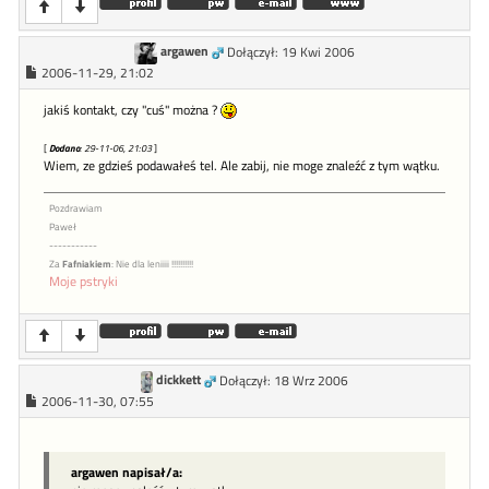
argawen
Dołączył: 19 Kwi 2006
2006-11-29, 21:02
jakiś kontakt, czy "cuś" można ?
[
Dodano
: 29-11-06, 21:03
]
Wiem, ze gdzieś podawałeś tel. Ale zabij, nie moge znaleźć z tym wątku.
Pozdrawiam
Paweł
-----------
Za
Fafniakiem
: Nie dla leniiii !!!!!!!!!!
Moje pstryki
dickkett
Dołączył: 18 Wrz 2006
2006-11-30, 07:55
argawen napisał/a: