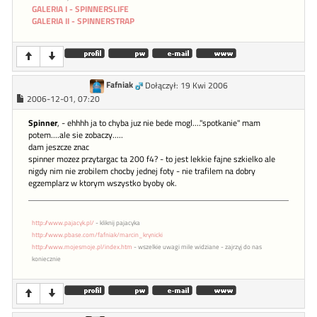
GALERIA I - SPINNERSLIFE
GALERIA II - SPINNERSTRAP
Fafniak
Dołączył: 19 Kwi 2006
2006-12-01, 07:20
Spinner
, - ehhhh ja to chyba juz nie bede mogl...."spotkanie" mam
potem....ale sie zobaczy.....
dam jeszcze znac
spinner mozez przytargac ta 200 f4? - to jest lekkie fajne szkielko ale
nigdy nim nie zrobilem chocby jednej foty - nie trafilem na dobry
egzemplarz w ktorym wszystko byoby ok.
http://www.pajacyk.pl/
- kliknij pajacyka
http://www.pbase.com/fafniak/marcin_krynicki
http://www.mojesmoje.pl/index.htm
- wszelkie uwagi mile widziane - zajrzyj do nas
koniecznie