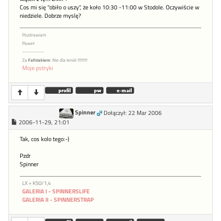
Cos mi się "obiło o uszy", że koło 10:30 -11:00 w Stodole. Oczywiście w
niedziele. Dobrze myslę?
Pozdrawiam
Paweł
-----------
Za
Fafniakiem
: Nie dla leniiii !!!!!!!!!!
Moje pstryki
Spinner
Dołączył: 22 Mar 2006
2006-11-29, 21:01
Tak, cos kolo tego:-)
Pzdr
Spinner
LX + K50/1,4
GALERIA I - SPINNERSLIFE
GALERIA II - SPINNERSTRAP