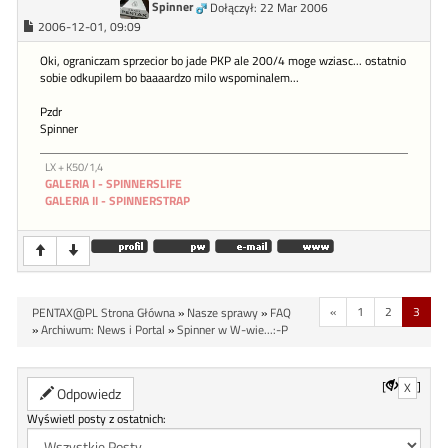
Spinner
Dołączył: 22 Mar 2006
2006-12-01, 09:09
Oki, ograniczam sprzecior bo jade PKP ale 200/4 moge wziasc... ostatnio
sobie odkupilem bo baaaardzo milo wspominalem...
Pzdr
Spinner
LX + K50/1,4
GALERIA I - SPINNERSLIFE
GALERIA II - SPINNERSTRAP
«
1
2
3
PENTAX@PL Strona Główna
»
Nasze sprawy
»
FAQ
»
Archiwum: News i Portal
»
Spinner w W-wie...:-P
[
]
X
Odpowiedz
Wyświetl posty z ostatnich: