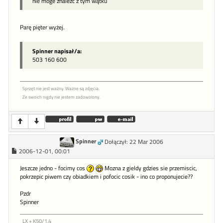
nie moge znaleźć z tym wątku
Parę pięter wyżej.
Spinner napisał/a:
503 160 600
Sprzęt nie jest ważny. Ważne są zdjęcia.
Ze swoich nigdy nie jestem zadowolony.
Spinner
Dołączył: 22 Mar 2006
2006-12-01, 00:01
Jeszcze jedno - focimy cos
Mozna z gieldy gdzies sie przemiscic,
pokrzepic piwem czy obiadkiem i pofocic cosik - ino co proponujecie??
Pzdr
Spinner
LX + K50/1,4