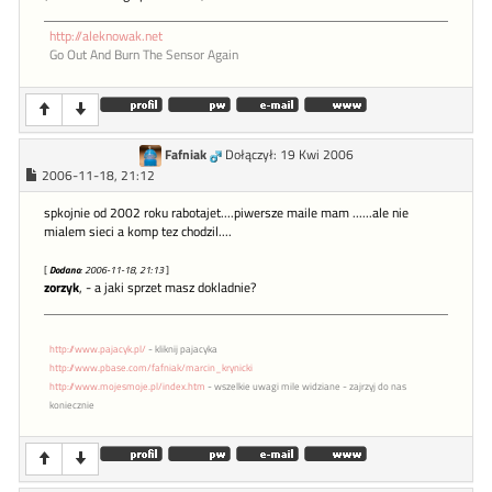
http://aleknowak.net
Go Out And Burn The Sensor Again
Fafniak
Dołączył: 19 Kwi 2006
2006-11-18, 21:12
spkojnie od 2002 roku rabotajet....piwersze maile mam ......ale nie
mialem sieci a komp tez chodzil....
[
Dodano
: 2006-11-18, 21:13
]
zorzyk
, - a jaki sprzet masz dokladnie?
http://www.pajacyk.pl/
- kliknij pajacyka
http://www.pbase.com/fafniak/marcin_krynicki
http://www.mojesmoje.pl/index.htm
- wszelkie uwagi mile widziane - zajrzyj do nas
koniecznie