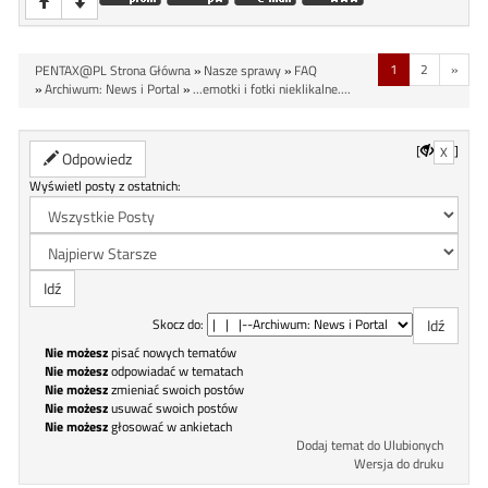
1
2
»
PENTAX@PL Strona Główna
»
Nasze sprawy
»
FAQ
»
Archiwum: News i Portal
»
...emotki i fotki nieklikalne....
[
]
X
Odpowiedz
Wyświetl posty z ostatnich:
Skocz do:
Nie możesz
pisać nowych tematów
Nie możesz
odpowiadać w tematach
Nie możesz
zmieniać swoich postów
Nie możesz
usuwać swoich postów
Nie możesz
głosować w ankietach
Dodaj temat do Ulubionych
Wersja do druku