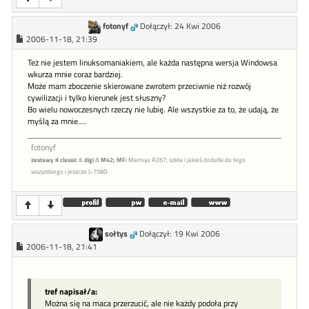
fotonyf
Dołączył: 24 Kwi 2006
2006-11-18, 21:39
Też nie jestem linuksomaniakiem, ale każda następna wersja Windowsa
wkurza mnie coraz bardziej.
Może mam zboczenie skierowane zwrotem przeciwnie niż rozwój
cywilizacji i tylko kierunek jest słuszny?
Bo wielu nowoczesnych rzeczy nie lubię. Ale wszystkie za to, że udają, że
myślą za mnie....
fotonyf
zestawy K classic
&
digi
&
M42;
MF:
Mamiya RZ67; szkła i jakieś dodatki do tego
wszystkiego i jeszcze L-758D
sołtys
Dołączył: 19 Kwi 2006
2006-11-18, 21:41
tref napisał/a:
Można się na maca przerzucić, ale nie każdy podoła przy