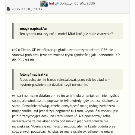
tref
Dołączył: 05 Wrz 2006
2006-11-18, 21:17
zorzyk napisał/a:
Ten typ tak ma, czy coś u mnie? Miał ktoś już takie zdarzenie?
coś u Ciebie. XP współpracuje gładko ze starszym softem. PS6 nie
stanowi problemu (czasem zmiana trybu zgodności), jak i odwrotnie, XP
dla PS6 też nie.
fotonyf napisał/a:
A pociecha, że nie trzeba reinstalować przez rok jest żadna -
system powinien tak działać, czyli normalnie.
winda i normalne działanie - nie jestem linuksomaniakiem, nie myślcie
sobie, ale winda działa poprawnie tylko wtedy, gdy jest zainstalowana
sama. Poważnie mówiąc, trzeba powyłączać masę usług (zwłaszcza
mając stałkę, syf jest duży), pogmerać tu i tam, wywalić autobackup'y
p***** zapychające dysk, no i ramu dowalić. Ale powiedzmy sobie
szczerze-coś za coś-ilość softu pod mswin jest niezaprzeczalnie
największa. Można się na maca przerzucić, ale nie każdy podoła przy
codziennych potrzebach (chyba, że ma je ściśle określone i w miarę