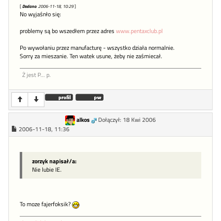
[
Dodano
: 2006-11-18, 10:29
]
No wyjaśnło się:
problemy są bo wszedłem przez adres
www.pentaxclub.pl
Po wywołaniu przez manufacturę - wszystko działa normalnie.
Sorry za mieszanie. Ten watek usune, żeby nie zaśmiecał.
Ż jest P... p.
alkos
Dołączył: 18 Kwi 2006
2006-11-18, 11:36
zorzyk napisał/a:
Nie lubie IE.
To moze fajerfoksik?