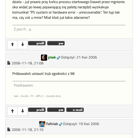
działa - już prawie przy końcu procesu startowego (nawet przez mgnienie
oka widać po lewej pojawiającą się paletę narzędzi) wyskakuje
komunikat "PS system or hardware error - unrecoverable". Ten typ tak
ma, czy coś u mnie? Miał ktoś już takie zdarzenie?
Ż jest P... p.
plwk
Dołączył: 21 Kwi 2006
2006-11-18, 21:08
Próbowałeś ustawić tryb zgodności z 98
Pozdrawiam
6x6 - 24x36 - FF - APS-C - malutki dron
Fafniak
Dołączył: 19 Kwi 2006
2006-11-18, 21:10