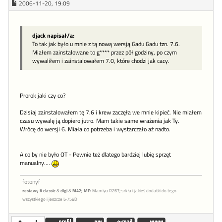
2006-11-20, 19:09
djack napisał/a:
To tak jak było u mnie z tą nową wersją Gadu Gadu tzn. 7.6.
Miałem zainstalowane to g**** przez pół godziny, po czym
wywaliłem i zainstalowałem 7.0, które chodzi jak cacy.
Prorok jaki czy co?
Dzisiaj zainstalowałem tę 7.6 i krew zaczęła we mnie kipieć. Nie miałem
czasu wywalę ją dopiero jutro. Mam takie same wrażenia jak Ty.
Wrócę do wersji 6. Miała co potrzeba i wystarczało aż nadto.
A co by nie było OT - Pewnie też dlatego bardziej lubię sprzęt
manualny....
fotonyf
zestawy K classic
&
digi
&
M42;
MF:
Mamiya RZ67; szkła i jakieś dodatki do tego
wszystkiego i jeszcze L-758D