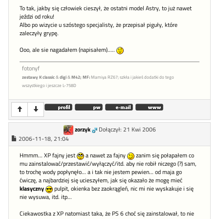
To tak, jakby się człowiek cieszył, że ostatni model Astry, to już nawet
jeździ od roku!
Albo po wizycie u szóstego specjalisty, że przepisał piguły, które
zaleczyły grypę.
Ooo, ale sie nagadałem (napisałem).....
fotonyf
zestawy K classic
&
digi
&
M42;
MF:
Mamiya RZ67; szkła i jakieś dodatki do tego
wszystkiego i jeszcze L-758D
zorzyk
Dołączył: 21 Kwi 2006
2006-11-18, 21:04
Hmmm... XP fajny jest
a nawet za fajny
zanim się połapałem co
mu zainstalować/przestawić/wyłączyć/itd. aby nie robił niczego (?) sam,
to trochę wody popłynęło... a i tak nie jestem pewien... od maja go
ćwiczę, a najbardziej się ucieszyłem, jak się okazało że mogę mieć
klasyczny
pulpit, okienka bez zaokrągleń, nic mi nie wyskakuje i się
nie wysuwa, itd. itp...
Ciekawostka z XP natomiast taka, że PS 6 choć się zainstalował, to nie