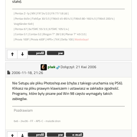
stałe).
| Pentax Z-1p | MX | FA*24/2.0 | FA 77/1.8 Ltd |
| Pentax 645n | FishEye 30/3.5 | FA645 45-85/4.5 | FA645 80-160/4.5 | FA645 200/4 |
Voigtländer 6x9 |
| Pentax 67 | 6x7SMC 55/3.5 | 67SMC 105/2.4 |
| Contax G1 | Contax G2 | Biogon T* 28/2.8 | Planar T* 45/2.0 |
| Provia 100F | Provia 400F | HP5+ | TriX | Delta 100 |
Waidodayo!
plwk
Dołączył: 21 Kwi 2006
2006-11-18, 21:26
Nie Setupu ale pliku Photoshop.exe (chyba z takiego uruchamia się PS6).
Klikasz na pliku prawym klawiszem i ustawiasz w zakładce zgodność.
Programy, które były pisane pod Win 98 często wymagały takich
zabiegów.
Pozdrawiam
6x6 - 24x36 - FF - APS-C - malutki dron