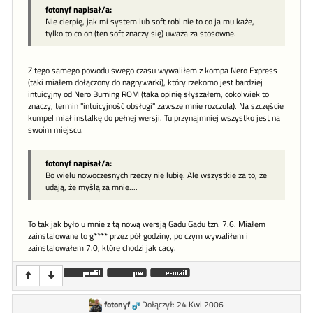
fotonyf napisał/a:
Nie cierpię, jak mi system lub soft robi nie to co ja mu każe,
tylko to co on (ten soft znaczy się) uważa za stosowne.
Z tego samego powodu swego czasu wywaliłem z kompa Nero Express
(taki miałem dołączony do nagrywarki), który rzekomo jest bardziej
intuicyjny od Nero Burning ROM (taka opinię słyszałem, cokolwiek to
znaczy, termin "intuicyjność obsługi" zawsze mnie rozczula). Na szczęście
kumpel miał instalkę do pełnej wersji. Tu przynajmniej wszystko jest na
swoim miejscu.
fotonyf napisał/a:
Bo wielu nowoczesnych rzeczy nie lubię. Ale wszystkie za to, że
udają, że myślą za mnie....
To tak jak było u mnie z tą nową wersją Gadu Gadu tzn. 7.6. Miałem
zainstalowane to g**** przez pół godziny, po czym wywaliłem i
zainstalowałem 7.0, które chodzi jak cacy.
fotonyf
Dołączył: 24 Kwi 2006