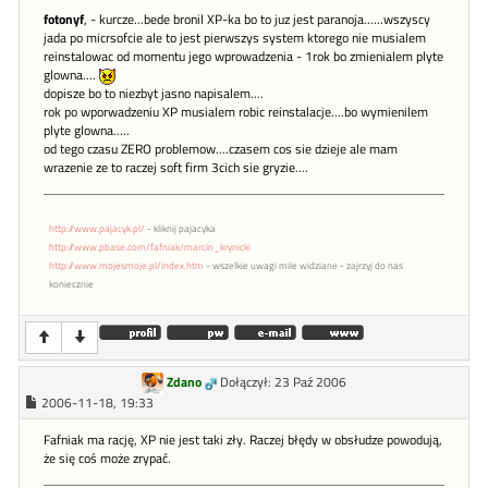
fotonyf
, - kurcze...bede bronil XP-ka bo to juz jest paranoja......wszyscy
jada po micrsofcie ale to jest pierwszys system ktorego nie musialem
reinstalowac od momentu jego wprowadzenia - 1rok bo zmienialem plyte
glowna....
dopisze bo to niezbyt jasno napisalem....
rok po wporwadzeniu XP musialem robic reinstalacje....bo wymienilem
plyte glowna.....
od tego czasu ZERO problemow....czasem cos sie dzieje ale mam
wrazenie ze to raczej soft firm 3cich sie gryzie....
http://www.pajacyk.pl/
- kliknij pajacyka
http://www.pbase.com/fafniak/marcin_krynicki
http://www.mojesmoje.pl/index.htm
- wszelkie uwagi mile widziane - zajrzyj do nas
koniecznie
Zdano
Dołączył: 23 Paź 2006
2006-11-18, 19:33
Fafniak ma rację, XP nie jest taki zły. Raczej błędy w obsłudze powodują,
że się coś może zrypać.