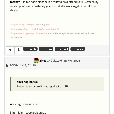
fotonyf
, - ja nie napisalem ze nie reinstalowalem od roku.....trzeba by
zobaczyc od kiedy dostepny jest XP....dodac rok i wyjdzie ile lat toto
dziala.
http://www.pajacyk.pl/
- kliknij pajacyka
http://www.pbase.com/fafniak/marcin_krynicki
http://www.mojesmoje.pl/index.htm
- wszelkie uwagi mile widziane - zajrzyj do nas
koniecznie
alkos
Dołączył: 18 Kwi 2006
2006-11-18, 21:10
plwk napisał/a:
Próbowałeś ustawić tryb zgodności z 98
Ale czego - setup.exe?
(nie mialem tego problemu...)