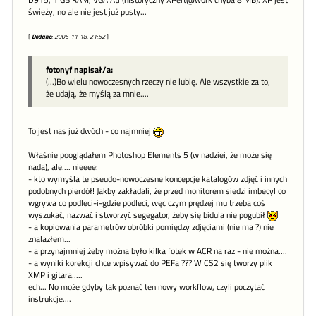
D915, 1 GB RAM, VGA Ati (historyczny XPert@work chyba 8 MB). XP jest
świeży, no ale nie jest już pusty...
[
Dodano
: 2006-11-18, 21:52
]
fotonyf napisał/a:
(...)Bo wielu nowoczesnych rzeczy nie lubię. Ale wszystkie za to,
że udają, że myślą za mnie....
To jest nas już dwóch - co najmniej
Właśnie pooglądałem Photoshop Elements 5 (w nadziei, że może się
nada), ale.... nieeee:
- kto wymyśla te pseudo-nowoczesne koncepcje katalogów zdjęć i innych
podobnych pierdół! Jakby zakładali, że przed monitorem siedzi imbecyl co
wgrywa co podleci-i-gdzie podleci, węc czym prędzej mu trzeba coś
wyszukać, nazwać i stworzyć segegator, żeby się bidula nie pogubił
- a kopiowania parametrów obróbki pomiędzy zdjęciami (nie ma ?) nie
znalazłem...
- a przynajmniej żeby można było kilka fotek w ACR na raz - nie można....
- a wyniki korekcji chce wpisywać do PEFa ??? W CS2 się tworzy plik
XMP i gitara.....
ech... No może gdyby tak poznać ten nowy workflow, czyli poczytać
instrukcje....