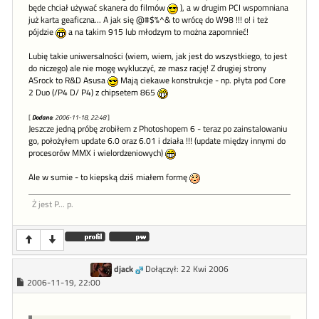
będe chciał używać skanera do filmów
), a w drugim PCI wspomniana
już karta geaficzna... A jak się @#$%^& to wrócę do W98 !!! o! i też
pójdzie
a na takim 915 lub młodzym to można zapomnieć!
Lubię takie uniwersalności (wiem, wiem, jak jest do wszystkiego, to jest
do niczego) ale nie mogę wykluczyć, ze masz rację! Z drugiej strony
ASrock to R&D Asusa
Mają ciekawe konstrukcje - np. płyta pod Core
2 Duo (/P4 D/ P4) z chipsetem 865
[
Dodano
: 2006-11-18, 22:48
]
Jeszcze jedną próbę zrobiłem z Photoshopem 6 - teraz po zainstalowaniu
go, położyłem update 6.0 oraz 6.01 i działa !!! (update między innymi do
procesorów MMX i wielordzeniowych)
Ale w sumie - to kiepską dziś miałem formę
Ż jest P... p.
djack
Dołączył: 22 Kwi 2006
2006-11-19, 22:00