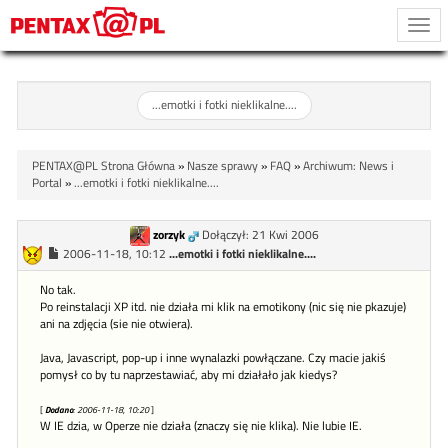
Togg
navi
...emotki i fotki nieklikalne....
PENTAX@PL Strona Główna
»
Nasze sprawy
»
FAQ
»
Archiwum: News i
Portal
»
...emotki i fotki nieklikalne....
zorzyk
Dołączył: 21 Kwi 2006
2006-11-18, 10:12
...emotki i fotki nieklikalne....
No tak.
Po reinstalacji XP itd. nie działa mi klik na emotikony (nic się nie pkazuje)
ani na zdjęcia (sie nie otwiera).
Java, Javascript, pop-up i inne wynalazki powłączane. Czy macie jakiś
pomysł co by tu naprzestawiać, aby mi działało jak kiedys?
[
Dodano
: 2006-11-18, 10:20
]
W IE dzia, w Operze nie działa (znaczy się nie klika). Nie lubie IE.