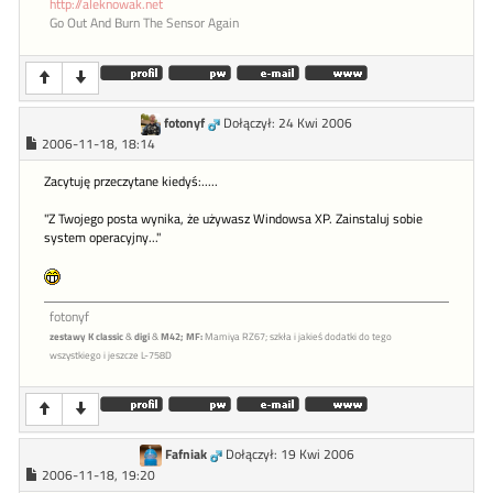
http://aleknowak.net
Go Out And Burn The Sensor Again
fotonyf
Dołączył: 24 Kwi 2006
2006-11-18, 18:14
Zacytuję przeczytane kiedyś:.....
"Z Twojego posta wynika, że używasz Windowsa XP. Zainstaluj sobie
system operacyjny..."
fotonyf
zestawy K classic
&
digi
&
M42;
MF:
Mamiya RZ67; szkła i jakieś dodatki do tego
wszystkiego i jeszcze L-758D
Fafniak
Dołączył: 19 Kwi 2006
2006-11-18, 19:20