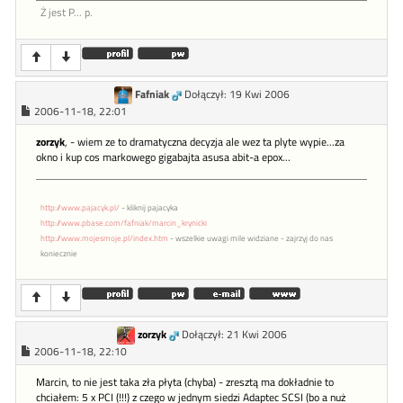
Ż jest P... p.
Fafniak
Dołączył: 19 Kwi 2006
2006-11-18, 22:01
zorzyk
, - wiem ze to dramatyczna decyzja ale wez ta plyte wypie...za
okno i kup cos markowego gigabajta asusa abit-a epox...
http://www.pajacyk.pl/
- kliknij pajacyka
http://www.pbase.com/fafniak/marcin_krynicki
http://www.mojesmoje.pl/index.htm
- wszelkie uwagi mile widziane - zajrzyj do nas
koniecznie
zorzyk
Dołączył: 21 Kwi 2006
2006-11-18, 22:10
Marcin, to nie jest taka zła płyta (chyba) - zresztą ma dokładnie to
chciałem: 5 x PCI (!!!) z czego w jednym siedzi Adaptec SCSI (bo a nuż