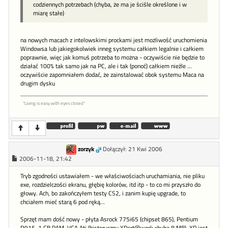
codziennych potrzebach (chyba, że ma je ściśle określone i w
miarę stałe)
na nowych macach z intelowskimi prockami jest możliwość uruchomienia
Windowsa lub jakiegokolwiek inneg systemu całkiem legalnie i całkiem
poprawnie, więc jak komuś potrzeba to można - oczywiście nie będzie to
działać 100% tak samo jak na PC, ale i tak (ponoć) całkiem nieźle ...
oczywiście zapomniałem dodać, że zainstalować obok systemu Maca na
drugim dysku
"Living is easy with eyes closed"
zorzyk
Dołączył: 21 Kwi 2006
2006-11-18, 21:42
Tryb zgodności ustawiałem - we właściwościach uruchamiania, nie pliku
exe, rozdzielczości ekranu, głębię kolorów, itd itp - to co mi przyszło do
głowy. Ach, bo zakończyłem testy CS2, i zanim kupię upgrade, to
chciałem mieć starą 6 pod ręką...
Sprzęt mam dość nowy - płyta Asrock 775i65 (chipset 865), Pentium