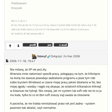
Pozdrawiam
Krzysiek
ME-F; Z-20; K-1
AF 35-70/2.8; DA 10-17/3.5-4.5; FA 24-70mm f/2,8 ED SDM; FA PZ 28-105/4-5.6; T 70-
200/2.8; FA 80-320/4.5-5.6; FA 31/1.8; Helios 85/1.5; D-FA 100mm f/2.8 macro
AF-540FGZ, AF160, Winder ME-II
fotonyf
Dołączył: 24 Kwi 2006
2006-11-18, 19:47
Nie mówię, że XP-ek jest zły.
Wnerwia mnie natomiast sposób pracy, polegający na tym, że kliknięcie
na ikonę nie zawsze powoduje zadziałanie programu a poza tym robi
sobie (system Windows) w czasie mojej pracy jakieś działania w tle, bez
mojej zgody i wiedzy i nagle się okazuje, że ostatnich kilkanaście kliknięć
w klawisze nie łyknął. Nie cierpię, jak mi system lub soft robi nie to co ja
mu każe, tylko to co on (ten soft znaczy się) uważa za stosowne.
A pociecha, że nie trzeba reinstalować przez rok jest żadna - system
powinien tak działać, czyli normalnie.