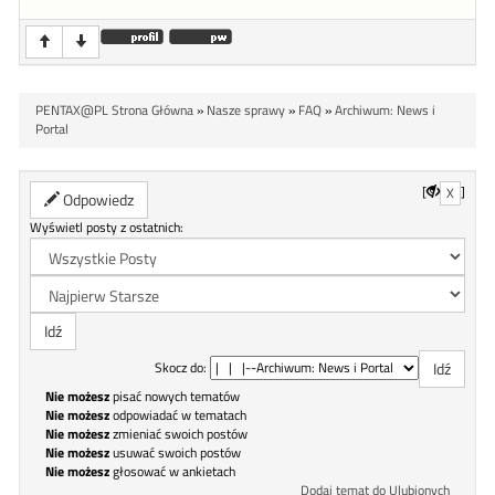
PENTAX@PL Strona Główna
»
Nasze sprawy
»
FAQ
»
Archiwum: News i
Portal
[
]
X
Odpowiedz
Wyświetl posty z ostatnich:
Skocz do:
Nie możesz
pisać nowych tematów
Nie możesz
odpowiadać w tematach
Nie możesz
zmieniać swoich postów
Nie możesz
usuwać swoich postów
Nie możesz
głosować w ankietach
Dodaj temat do Ulubionych