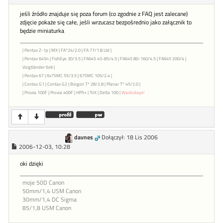
jeśli źródło znajduje się poza forum (co zgodnie z FAQ jest zalecane)
zdjęcie pokaże się całe, jeśli wrzucasz bezpośrednio jako załącznik to
będzie miniaturka
| Pentax Z-1p | MX | FA*24/2.0 | FA 77/1.8 Ltd |
| Pentax 645n | FishEye 30/3.5 | FA645 45-85/4.5 | FA645 80-160/4.5 | FA645 200/4 |
Voigtländer 6x9 |
| Pentax 67 | 6x7SMC 55/3.5 | 67SMC 105/2.4 |
| Contax G1 | Contax G2 | Biogon T* 28/2.8 | Planar T* 45/2.0 |
| Provia 100F | Provia 400F | HP5+ | TriX | Delta 100 |
Waidodayo!
davnes
Dołączył: 18 Lis 2006
2006-12-03, 10:28
oki dzięki
moje 50D Canon
50mm/1,4 USM Canon
30mm/1,4 DC Sigma
85/1,8 USM Canon