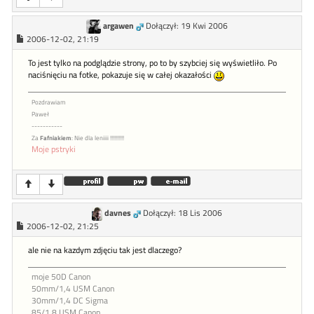
argawen
Dołączył: 19 Kwi 2006
2006-12-02, 21:19
To jest tylko na podglądzie strony, po to by szybciej się wyświetliło. Po
naciśnięciu na fotke, pokazuje się w całej okazałości
Pozdrawiam
Paweł
-----------
Za
Fafniakiem
: Nie dla leniiii !!!!!!!!!!
Moje pstryki
davnes
Dołączył: 18 Lis 2006
2006-12-02, 21:25
ale nie na kazdym zdjęciu tak jest dlaczego?
moje 50D Canon
50mm/1,4 USM Canon
30mm/1,4 DC Sigma
85/1,8 USM Canon