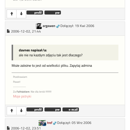
argawen
Dołączył: 19 Kwi 2006
2006-12-02, 21:44
davnes napisał/a:
ale nie na kazdym zdjęciu tak jest dlaczego?
Może zależne to jest od wielkości pliku. Zapytaj admina
Pozdrawiam
Paweł
-----------
Za
Fafniakiem
: Nie dla leniiii !!!!!!!!!!
Moje pstryki
tref
Dołączył: 05 Wrz 2006
2006-12-02, 23:51