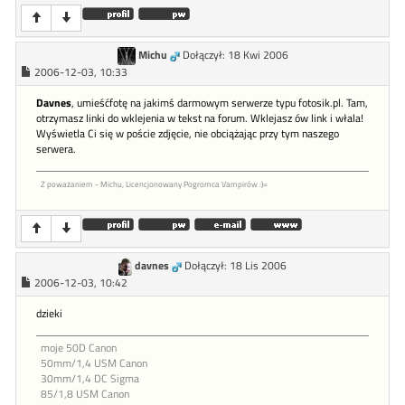
Michu
Dołączył: 18 Kwi 2006
2006-12-03, 10:33
Davnes
, umieśćfotę na jakimś darmowym serwerze typu fotosik.pl. Tam,
otrzymasz linki do wklejenia w tekst na forum. Wklejasz ów link i włala!
Wyświetla Ci się w poście zdjęcie, nie obciążając przy tym naszego
serwera.
Z poważaniem - Michu, Licencjonowany Pogromca Vampirów :)=
davnes
Dołączył: 18 Lis 2006
2006-12-03, 10:42
dzieki
moje 50D Canon
50mm/1,4 USM Canon
30mm/1,4 DC Sigma
85/1,8 USM Canon