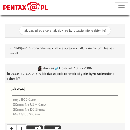
Togg
navi
jak dac zdjecie całe tak aby nie było zaciennione dziwnie?
PENTAX@PL Strona Główna
»
Nasze sprawy
»
FAQ
»
Archiwum: News i
Portal
davnes
Dołączył: 18 Lis 2006
2006-12-02, 21:13
jak dac zdjecie całe tak aby nie było zaciennione
dziwnie?
jak wyzej
moje 50D Canon
50mm/1,4 USM Canon
30mm/1,4 DC Sigma
85/1,8 USM Canon