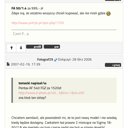
FA 50/1.4
za 999,- zł
Zdaje się, że ostatnio wszyscy chcieli kupować, ale nie mieli gdzie
http://www.pstryk.pl/opis.php/1705
Ż jest P... p.
Fotograf29
Dołączył: 28 Wrz 2006
2007-02-19, 17:39
tomecki napisał/a:
Pentax AF 540 FGZ za 1520zł
http://www.d-photo.pl/skl...3&list=1&id=495
zna ktoś ten sklep?
Chciałem zamówić, ale powiedzieli mi, że to jest nowy model i nie wiedzą
kiedy będzie dostępny. Czekałem też prawie 2 miesiące na Sigmę 18-
50/2,8 ale niestety po tym czasie nadal nie byli w stanie określić