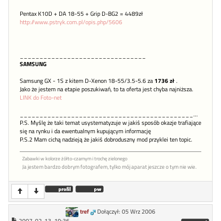
Pentax K10D + DA 18-55 + Grip D-BG2 = 4489zł
http://www.pstryk.com.pl/opis.php/5606
________________________________
SAMSUNG
Samsung GX - 1S z kitem D-Xenon 18-55/3.5-5.6 za
1736 zł
.
Jako że jestem na etapie poszukiwań, to ta oferta jest chyba najniższa.
LINK do Foto-net
___________________________________________________________________________
P.S. Myślę że taki temat usystematyzuje w jakiś sposób okazje trafiające
się na rynku i da ewentualnym kupującym informację
P.S.2 Mam cichą nadzieją że jakiś dobroduszny mod przyklei ten topic.
Zabawki w kolorze żółto-czarnym i trochę zielonego
Ja jestem bardzo dobrym fotografem, tylko mój aparat jeszcze o tym nie wie.
tref
Dołączył: 05 Wrz 2006