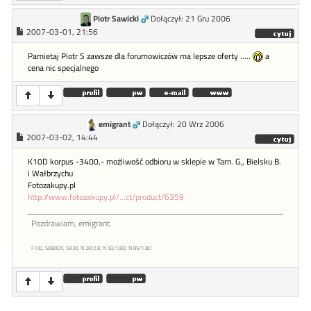
Piotr Sawicki
Dołączył: 21 Gru 2006
2007-03-01, 21:56
Pamietaj Piotr S zawsze dla forumowiczów ma lepsze oferty .....
a
cena nic specjalnego
emigrant
Dołączył: 20 Wrz 2006
2007-03-02, 14:44
K10D korpus -3400,- możliwość odbioru w sklepie w Tarn. G., Bielsku B.
i Wałbrzychu
Fotozakupy.pl
http://www.fotozakupy.pl/...ct/product/6359
Pozdrawiam, emigrant.
F100, SB80DX, SB30, N 20/2.8, N 50/1.8D, N 85/1.8D