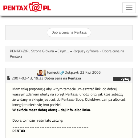
Togg
navi
Dobra cena na Pentaxa
PENTAX@PL Strona Główna
»
Czym...
»
Korpusy cyfrowe
»
Dobra cena na
Pentaxa
tomecki
Dołączył: 22 Kwi 2006
2007-02-13, 19:33
Dobra cena na Pentaxa
Mam taką propozycję aby w tym temacie umieszczać linki do dobrej
waszym zdaniem oferty na sprzęt Pentaxa. Chodzi o to, jak ktoś zobaczy
że w danym sklepie jest coś do Pentaxa (Body, Obiektyw, Lampa albo coś
innego) to niech się tym podzieli.
W skrócie masz dobrą ofertę - daj info, albo linka.
Dobra to może nieśmiało zacznę:
_______________________________
PENTAX