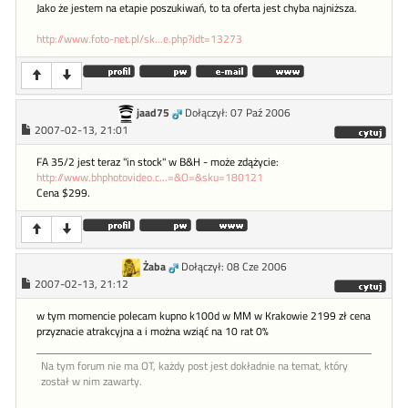
Jako że jestem na etapie poszukiwań, to ta oferta jest chyba najniższa.
http://www.foto-net.pl/sk...e.php?idt=13273
jaad75
Dołączył: 07 Paź 2006
2007-02-13, 21:01
FA 35/2 jest teraz "in stock" w B&H - może zdążycie:
http://www.bhphotovideo.c...=&O=&sku=180121
Cena $299.
Żaba
Dołączył: 08 Cze 2006
2007-02-13, 21:12
w tym momencie polecam kupno k100d w MM w Krakowie 2199 zł cena
przyznacie atrakcyjna a i można wziąć na 10 rat 0%
Na tym forum nie ma OT, każdy post jest dokładnie na temat, który
został w nim zawarty.