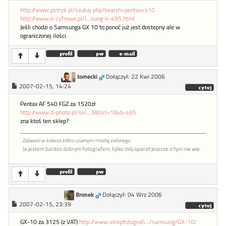
http://www.pstryk.pl/szukaj.php?search=pentax+k10
http://www.e-cyfrowe.pl/l...sung-k-495.html
Jeśli chodzi o Samsunga GX 10 to ponoć już jest dostepny ale w
ograniczonej ilości.
tomecki
Dołączył: 22 Kwi 2006
2007-02-15, 14:24
Pentax AF 540 FGZ za 1520zł
http://www.d-photo.pl/skl...3&list=1&id=495
zna ktoś ten sklep?
Zabawki w kolorze żółto-czarnym i trochę zielonego
Ja jestem bardzo dobrym fotografem, tylko mój aparat jeszcze o tym nie wie.
Bronek
Dołączył: 04 Wrz 2006
2007-02-15, 23:39
GX-10 za 3125 (z VAT)
http://www.sklepfotografi.../samsung/GX-10/