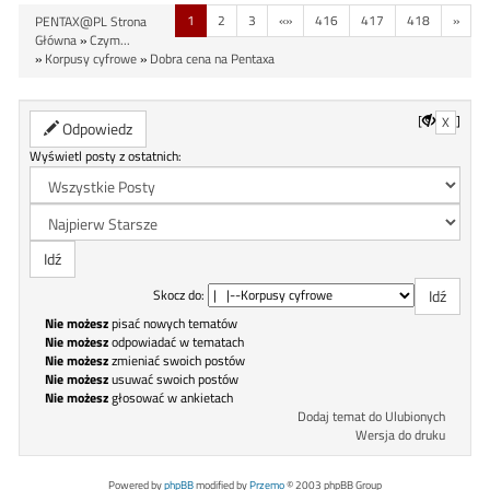
1
2
3
«»
416
417
418
»
PENTAX@PL Strona
Główna
»
Czym...
»
Korpusy cyfrowe
»
Dobra cena na Pentaxa
[
]
X
Odpowiedz
Wyświetl posty z ostatnich:
Skocz do:
Nie możesz
pisać nowych tematów
Nie możesz
odpowiadać w tematach
Nie możesz
zmieniać swoich postów
Nie możesz
usuwać swoich postów
Nie możesz
głosować w ankietach
Dodaj temat do Ulubionych
Wersja do druku
Powered by
phpBB
modified by
Przemo
© 2003 phpBB Group