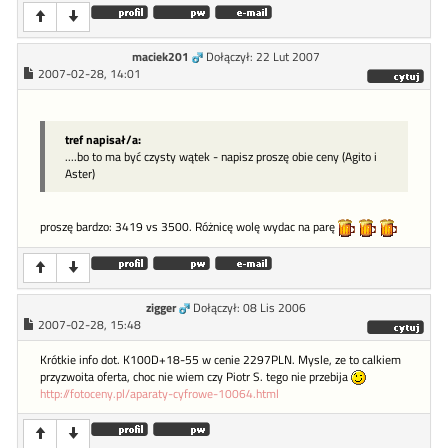
maciek201
Dołączył: 22 Lut 2007
2007-02-28, 14:01
tref napisał/a:
....bo to ma być czysty wątek - napisz proszę obie ceny (Agito i
Aster)
proszę bardzo: 3419 vs 3500. Różnicę wolę wydac na parę
zigger
Dołączył: 08 Lis 2006
2007-02-28, 15:48
Krótkie info dot. K100D+18-55 w cenie 2297PLN. Mysle, ze to calkiem
przyzwoita oferta, choc nie wiem czy Piotr S. tego nie przebija
http://fotoceny.pl/aparaty-cyfrowe-10064.html