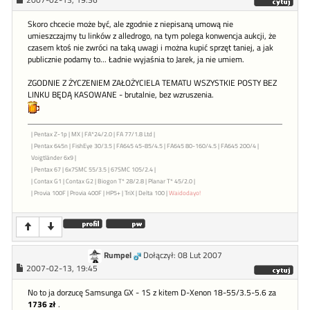
2007-02-13, 19:36
Skoro chcecie może być, ale zgodnie z niepisaną umową nie
umieszczajmy tu linków z alledrogo, na tym polega konwencja aukcji, że
czasem ktoś nie zwróci na taką uwagi i można kupić sprzęt taniej, a jak
publicznie podamy to... Ładnie wyjaśnia to Jarek, ja nie umiem.
ZGODNIE Z ŻYCZENIEM ZAŁOŻYCIELA TEMATU WSZYSTKIE POSTY BEZ
LINKU BĘDĄ KASOWANE - brutalnie, bez wzruszenia.
| Pentax Z-1p | MX | FA*24/2.0 | FA 77/1.8 Ltd |
| Pentax 645n | FishEye 30/3.5 | FA645 45-85/4.5 | FA645 80-160/4.5 | FA645 200/4 |
Voigtländer 6x9 |
| Pentax 67 | 6x7SMC 55/3.5 | 67SMC 105/2.4 |
| Contax G1 | Contax G2 | Biogon T* 28/2.8 | Planar T* 45/2.0 |
| Provia 100F | Provia 400F | HP5+ | TriX | Delta 100 |
Waidodayo!
Rumpel
Dołączył: 08 Lut 2007
2007-02-13, 19:45
No to ja dorzucę Samsunga GX - 1S z kitem D-Xenon 18-55/3.5-5.6 za
1736 zł
.