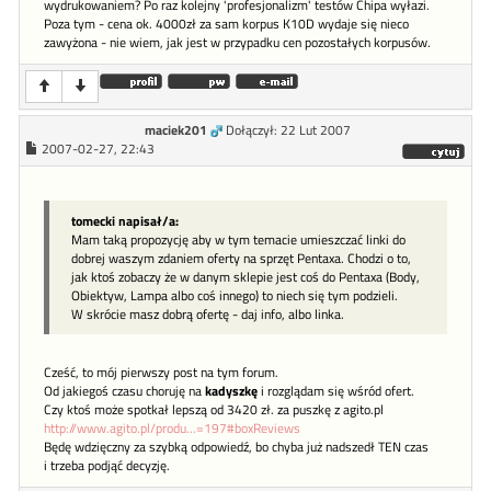
wydrukowaniem? Po raz kolejny 'profesjonalizm' testów Chipa wyłazi.
Poza tym - cena ok. 4000zł za sam korpus K10D wydaje się nieco
zawyżona - nie wiem, jak jest w przypadku cen pozostałych korpusów.
maciek201
Dołączył: 22 Lut 2007
2007-02-27, 22:43
tomecki napisał/a:
Mam taką propozycję aby w tym temacie umieszczać linki do
dobrej waszym zdaniem oferty na sprzęt Pentaxa. Chodzi o to,
jak ktoś zobaczy że w danym sklepie jest coś do Pentaxa (Body,
Obiektyw, Lampa albo coś innego) to niech się tym podzieli.
W skrócie masz dobrą ofertę - daj info, albo linka.
Cześć, to mój pierwszy post na tym forum.
Od jakiegoś czasu choruję na
kadyszkę
i rozglądam się wśród ofert.
Czy ktoś może spotkał lepszą od 3420 zł. za puszkę z agito.pl
http://www.agito.pl/produ...=197#boxReviews
Będę wdzięczny za szybką odpowiedź, bo chyba już nadszedł TEN czas
i trzeba podjąć decyzję.