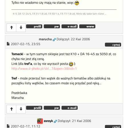
Tylko nie wiadomo czy mają na stanie, więc
K-5, DA 12-24/4, FA 31/1.8 Ltd, FA 50/1.4, FA 77/1.8 Ltd, Metz 48, takie tam różne ...
marucha
Dołączył: 22 Kwi 2006
2007-02-15, 23:55
Tomecki
- w tym samym sklepie jest też K10 + DA 16-45 za 5050 zł, co
chyba nie jest złą ceną.
Link (dla
tref'a
, co by nie wyrzucił posta
):
http://www.d-photo.pl/skl...7&oper=3&list=1
Tref
- może przerzuć ten wątek do ważnych tematów albo zablokuj na
początku listy wątków, bo czasem może się przydać pod ręką...
Pozdrówka
Marucha
zorzyk
Dołączył: 21 Kwi 2006
2007-02-17, 11:12