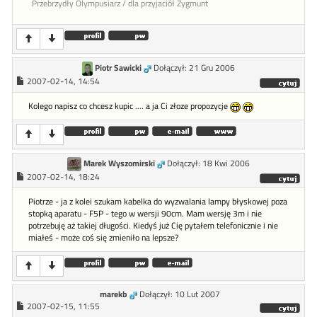
Przebrzydły Olympusiarz / dla przyjaciół Zygmunt
Piotr Sawicki
Dołączył: 21 Gru 2006
2007-02-14, 14:54
Kolego napisz co chcesz kupic .... a ja Ci złoze propozycje
Marek Wyszomirski
Dołączył: 18 Kwi 2006
2007-02-14, 18:24
Piotrze - ja z kolei szukam kabelka do wyzwalania lampy błyskowej poza
stopką aparatu - F5P - tego w wersji 90cm. Mam wersję 3m i nie
potrzebuję aż takiej długości. Kiedyś już Cię pytałem telefonicznie i nie
miałeś - może coś się zmieniło na lepsze?
marekb
Dołączył: 10 Lut 2007
2007-02-15, 11:55