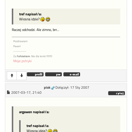
tref napisał/a:
Wiosna idzie?
Raczej odchodzi. Ale zimno, brr...
Pozdrawiam
Paweł
-----------
Za
Fafniakiem
: Nie dla leniiii !!!!!!!!!!
Moje pstryki
piok
Dołączył: 17 Sty 2007
2007-03-17, 21:40
argawen napisał/a:
tref napisał/a:
Wiosna idzie?