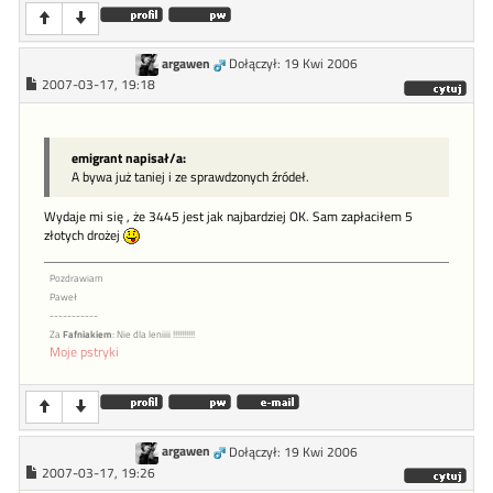
argawen
Dołączył: 19 Kwi 2006
2007-03-17, 19:18
emigrant napisał/a:
A bywa już taniej i ze sprawdzonych źródeł.
Wydaje mi się , że 3445 jest jak najbardziej OK. Sam zapłaciłem 5
złotych drożej
Pozdrawiam
Paweł
-----------
Za
Fafniakiem
: Nie dla leniiii !!!!!!!!!!
Moje pstryki
argawen
Dołączył: 19 Kwi 2006
2007-03-17, 19:26