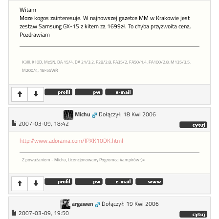
Witam
Moze kogos zainteresuje. W najnowszej gazetce MM w Krakowie jest
zestaw Samsung GX-1S z kitem za 1699zł. To chyba przyzwoita cena.
Pozdrawiam
K3III, K10D, Mz5N, DA 15/4, DA 21/3.2, F28/2.8, FA35/2, FA50/1.4, FA100/2.8, M135/3.5,
M200/4, 18-55WR
Michu
Dołączył: 18 Kwi 2006
2007-03-09, 18:42
http://www.adorama.com/IPXK10DK.html
Z poważaniem - Michu, Licencjonowany Pogromca Vampirów :)=
argawen
Dołączył: 19 Kwi 2006
2007-03-09, 19:50