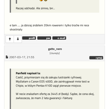
Raczej odchodzi. Ale zimno, brr...
e tam .... ja dzisiaj zrobilem 35km rowerem i tylko troche mi rece
skostnialy
gatto_nero
[
Usunięty
]
2007-03-17, 21:55
Panfield napisał/a:
Cześć, przymierzam się do zakupu lustrzanki cyfrowej.
Myślałam o Canon EOS 400D, ale zaintrygował mnie test w
Chipie, w któym Pentax K10D zajął pierwsze miejsce.
W necie znalazłam ofertę za 3445 zł (body). Sądze, że cena okej,
zwłaszacza, że mam 2 lata gwarancji i fakturę: