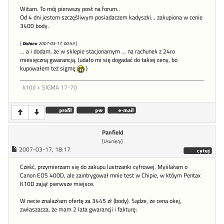
Witam. To mój pierwszy post na forum..
Od 4 dni jestem szczęśliwym posiadaczem kadyszki... zakupiona w cenie
3400 body.
[
Dodano
: 2007-03-17, 00:53
]
... a i dodam, że w sklepie stacjonarnym ... na rachunek z 24ro
miesięczną gwarancją. (udało mi się dogadać do takiej ceny, bo
kupowałem też sigmę
)
k10d + SIGMA 17-70
Panfield
[
Usunięty
]
2007-03-17, 18:17
Cześć, przymierzam się do zakupu lustrzanki cyfrowej. Myślałam o
Canon EOS 400D, ale zaintrygował mnie test w Chipie, w któym Pentax
K10D zajął pierwsze miejsce.
W necie znalazłam ofertę za 3445 zł (body). Sądze, że cena okej,
zwłaszacza, że mam 2 lata gwarancji i fakturę: