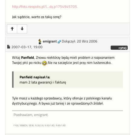
http://foto.neopolis.pl/l...dy,p1754945705.
Jak sądzicie, warto za taką cenę?
emigrant
Dołączył: 20 Wrz 2006
2007-03-17, 19:00
Witaj
Panfield
, Znowu niektórzy będą mieli problem z rozpoznaniem
Twojej płci po nicku
Ale na szczęście jest przy nim lustereczko.
Panfield napisał/a:
mam 2 lata gwarancji i fakturę
Tyle masz u każdego sprzedawcy, który oferuje z polskiego kanału
dystrybucyjnego. A bywa już taniej i ze sprawdzonych źródeł.
Pozdrawiam, emigrant.
F100, SB80DX, SB30, N 20/2.8, N 50/1.8D, N 85/1.8D