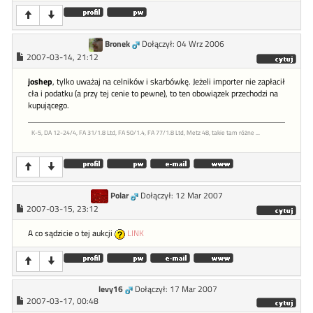
Bronek
Dołączył: 04 Wrz 2006
2007-03-14, 21:12
joshep
, tylko uważaj na celników i skarbówkę. Jeżeli importer nie zapłacił
cła i podatku (a przy tej cenie to pewne), to ten obowiązek przechodzi na
kupującego.
K-5, DA 12-24/4, FA 31/1.8 Ltd, FA 50/1.4, FA 77/1.8 Ltd, Metz 48, takie tam różne ...
Polar
Dołączył: 12 Mar 2007
2007-03-15, 23:12
A co sądzicie o tej aukcji
LINK
levy16
Dołączył: 17 Mar 2007
2007-03-17, 00:48