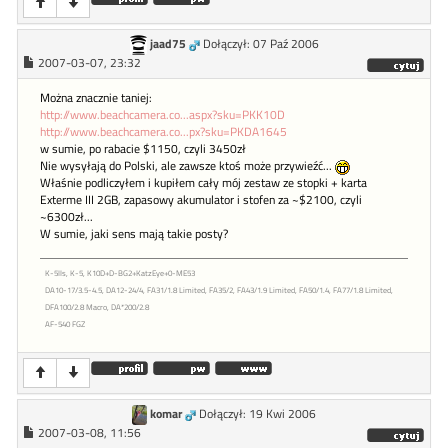
jaad75
Dołączył: 07 Paź 2006
2007-03-07, 23:32
Można znacznie taniej:
http://www.beachcamera.co...aspx?sku=PKK10D
http://www.beachcamera.co...px?sku=PKDA1645
w sumie, po rabacie $1150, czyli 3450zł
Nie wysyłają do Polski, ale zawsze ktoś może przywieźć...
Właśnie podliczyłem i kupiłem cały mój zestaw ze stopki + karta
Exterme III 2GB, zapasowy akumulator i stofen za ~$2100, czyli
~6300zł...
W sumie, jaki sens mają takie posty?
K-5IIs, K-5, K10D+D-BG2+KatzEye+0-ME53
DA10-17/3.5-4.5, DA12-24/4, FA31/1.8 Limited, FA35/2, FA43/1.9 Limited, FA50/1.4, FA77/1.8 Limited,
DFA100/2.8 Macro, DA*200/2.8
AF-540 FGZ
komar
Dołączył: 19 Kwi 2006
2007-03-08, 11:56