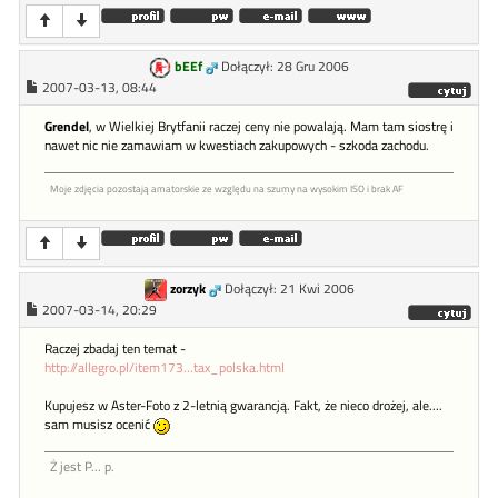
bEEf
Dołączył: 28 Gru 2006
2007-03-13, 08:44
Grendel
, w Wielkiej Brytfanii raczej ceny nie powalają. Mam tam siostrę i
nawet nic nie zamawiam w kwestiach zakupowych - szkoda zachodu.
Moje zdjęcia pozostają amatorskie ze względu na szumy na wysokim ISO i brak AF
zorzyk
Dołączył: 21 Kwi 2006
2007-03-14, 20:29
Raczej zbadaj ten temat -
http://allegro.pl/item173...tax_polska.html
Kupujesz w Aster-Foto z 2-letnią gwarancją. Fakt, że nieco drożej, ale....
sam musisz ocenić
Ż jest P... p.