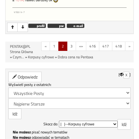
k10d i k-7
«
1
2
3
«»
416
417
418
»
PENTAX@PL
Strona Główna
»
Czym...
»
Korpusy cyfrowe
»
Dobra cena na Pentaxa
[
]
X
Odpowiedz
Wyświetl posty z ostatnich:
Skocz do:
Nie możesz
pisać nowych tematów
Nie możesz
odpowiadać w tematach