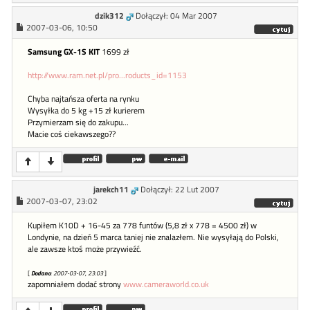
dzik312
Dołączył: 04 Mar 2007
2007-03-06, 10:50
Samsung GX-1S KIT
1699 zł
http://www.ram.net.pl/pro...roducts_id=1153
Chyba najtańsza oferta na rynku
Wysyłka do 5 kg +15 zł kurierem
Przymierzam się do zakupu...
Macie coś ciekawszego??
jarekch11
Dołączył: 22 Lut 2007
2007-03-07, 23:02
Kupiłem K10D + 16-45 za 778 funtów (5,8 zł x 778 = 4500 zł) w
Londynie, na dzień 5 marca taniej nie znalazłem. Nie wysyłają do Polski,
ale zawsze ktoś może przywieźć.
[
Dodano
: 2007-03-07, 23:03
]
zapomniałem dodać strony
www.cameraworld.co.uk