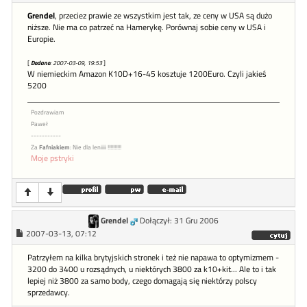
Grendel
, przeciez prawie ze wszystkim jest tak, ze ceny w USA są dużo
niższe. Nie ma co patrzeć na Hamerykę. Porównaj sobie ceny w USA i
Europie.
[
Dodano
: 2007-03-09, 19:53
]
W niemieckim Amazon K10D+16-45 kosztuje 1200Euro. Czyli jakieś
5200
Pozdrawiam
Paweł
-----------
Za
Fafniakiem
: Nie dla leniiii !!!!!!!!!!
Moje pstryki
Grendel
Dołączył: 31 Gru 2006
2007-03-13, 07:12
Patrzyłem na kilka brytyjskich stronek i też nie napawa to optymizmem -
3200 do 3400 u rozsądnych, u niektórych 3800 za k10+kit... Ale to i tak
lepiej niż 3800 za samo body, czego domagają się niektórzy polscy
sprzedawcy.