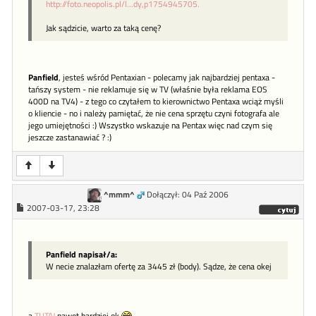
http://foto.neopolis.pl/l...dy,p1754945705.
Jak sądzicie, warto za taką cenę?
Panfield
, jesteś wśród Pentaxian - polecamy jak najbardziej pentaxa -
tańszy system - nie reklamuje się w TV (właśnie była reklama EOS
400D na TV4) - z tego co czytałem to kierownictwo Pentaxa wciąż myśli
o kliencie - no i należy pamiętać, że nie cena sprzętu czyni fotografa ale
jego umiejętności :) Wszystko wskazuje na Pentax więc nad czym się
jeszcze zastanawiać ? :)
^mmm^
Dołączył: 04 Paź 2006
2007-03-17, 23:28
Panfield napisał/a:
W necie znalazłam ofertę za 3445 zł (body). Sądze, że cena okej
a
TUTAJ
nawet bardziej ok