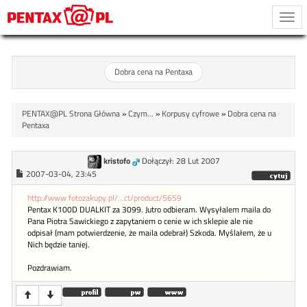
Togg
navi
Dobra cena na Pentaxa
PENTAX@PL Strona Główna
»
Czym...
»
Korpusy cyfrowe
»
Dobra cena na
Pentaxa
kristofo
Dołączył: 28 Lut 2007
2007-03-04, 23:45
http://www.fotozakupy.pl/...ct/product/5659
Pentax K100D DUALKIT za 3099. Jutro odbieram. Wysyłalem maila do
Pana Piotra Sawickiego z zapytaniem o cenie w ich sklepie ale nie
odpisał (mam potwierdzenie, że maila odebrał) Szkoda. Myślałem, że u
Nich będzie taniej.
Pozdrawiam.