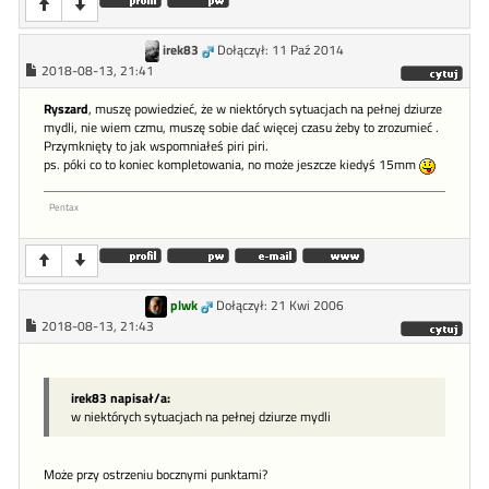
irek83
Dołączył: 11 Paź 2014
2018-08-13, 21:41
Ryszard
, muszę powiedzieć, że w niektórych sytuacjach na pełnej dziurze
mydli, nie wiem czmu, muszę sobie dać więcej czasu żeby to zrozumieć .
Przymknięty to jak wspomniałeś piri piri.
ps. póki co to koniec kompletowania, no może jeszcze kiedyś 15mm
Pentax
plwk
Dołączył: 21 Kwi 2006
2018-08-13, 21:43
irek83 napisał/a:
w niektórych sytuacjach na pełnej dziurze mydli
Może przy ostrzeniu bocznymi punktami?