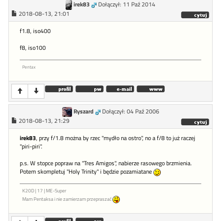
irek83
Dołączył: 11 Paź 2014
2018-08-13, 21:01
f1.8, iso400
f8, iso100
Pentax
Ryszard
Dołączył: 04 Paź 2006
2018-08-13, 21:29
irek83
, przy f/1.8 można by rzec "mydło na ostro", no a f/8 to już raczej
"piri-piri".
p.s. W stopce popraw na "Tres Amigos", nabierze rasowego brzmienia.
Potem skompletuj "Holy Trinity" i będzie pozamiatane
K20D | 17 | ME-Super
Mam Pentaksa i nie zamierzam przepraszać