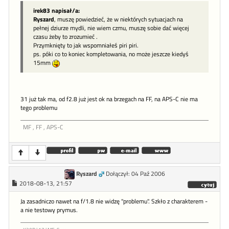
irek83 napisał/a:
Ryszard
, muszę powiedzieć, że w niektórych sytuacjach na
pełnej dziurze mydli, nie wiem czmu, muszę sobie dać więcej
czasu żeby to zrozumieć .
Przymknięty to jak wspomniałeś piri piri.
ps. póki co to koniec kompletowania, no może jeszcze kiedyś
15mm
31 już tak ma, od f2.8 już jest ok na brzegach na FF, na APS-C nie ma
tego problemu
MF , FF , APS-C
Ryszard
Dołączył: 04 Paź 2006
2018-08-13, 21:57
Ja zasadniczo nawet na f/1.8 nie widzę "problemu". Szkło z charakterem -
a nie testowy prymus.