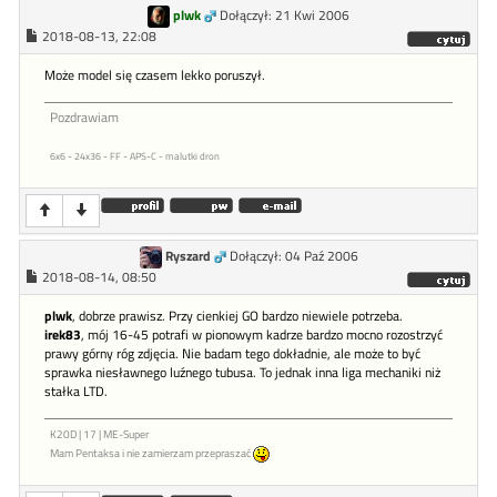
plwk
Dołączył: 21 Kwi 2006
2018-08-13, 22:08
Może model się czasem lekko poruszył.
Pozdrawiam
6x6 - 24x36 - FF - APS-C - malutki dron
Ryszard
Dołączył: 04 Paź 2006
2018-08-14, 08:50
plwk
, dobrze prawisz. Przy cienkiej GO bardzo niewiele potrzeba.
irek83
, mój 16-45 potrafi w pionowym kadrze bardzo mocno rozostrzyć
prawy górny róg zdjęcia. Nie badam tego dokładnie, ale może to być
sprawka niesławnego luźnego tubusa. To jednak inna liga mechaniki niż
stałka LTD.
K20D | 17 | ME-Super
Mam Pentaksa i nie zamierzam przepraszać