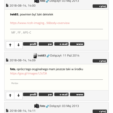
foto
Dołączył: 03 Maj 2013
2018-08-14, 14:00
Irek83
, powinien być taki dekielek
https://www.ricoh-imaging...9&body=overview
MF , FF , APS-C
irek83
Dołączył: 11 Paź 2014
2018-08-14, 14:09
foto
, oprócz tego oryginalnego mam jeszcze taki w środku
https://goo.gl/images/LScTJA
Pentax
foto
Dołączył: 03 Maj 2013
2018-08-14, 14:11