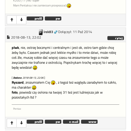
K20D | 17 | ME-Super
Mam Pentaksa i nie zamierzam przepraszać
irek83
Dołączył: 11 Paź 2014
2018-08-13, 22:02
plwk
, nie, ostrzę bocznymi i centralnym i jest ok, ostro tam gdzie chcę
żeby było. Czasem jednak jest lekkie mydło i to mnie dziwi, może robię
coś źle, muszę sobie dać więcej czasu na zrozumienie tego a może
zwyczajnie nie trafione z ostrością. Popstrykam trochę więcej to i więcej
będę wiedział
[
Dodano
: 2018-08-13, 22:06
]
Ryszard
, zrozumiałem Cię
, z tegoż też względu zanabyłem to szkło,
ma charakter
foto
, powiedz czy osłona na twojej 31 też jest luźniejsza jak w
pozostałych ltd ?
Pentax