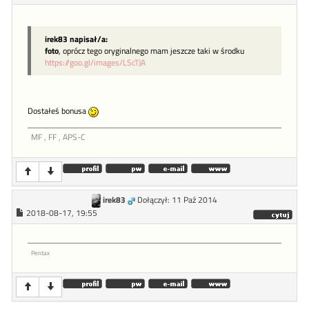
irek83 napisał/a:
foto
, oprócz tego oryginalnego mam jeszcze taki w środku
https://goo.gl/images/LScTJA
Dostałeś bonusa
MF , FF , APS-C
irek83
Dołączył: 11 Paź 2014
2018-08-17, 19:55
Pentax