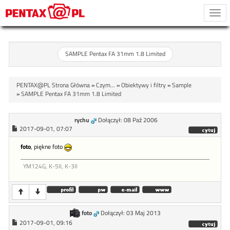
Togg
navi
SAMPLE Pentax FA 31mm 1.8 Limited
PENTAX@PL Strona Główna
»
Czym...
»
Obiektywy i filtry
»
Sample
»
SAMPLE Pentax FA 31mm 1.8 Limited
rychu
Dołączył: 08 Paź 2006
2017-09-01, 07:07
foto
, piękne foto
YM124G, K-5II, K-3II
foto
Dołączył: 03 Maj 2013
2017-09-01, 09:16