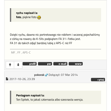
rychu napisał/a:
foto
, piękne foto
Dzięki rychu, dawno nic portretowego nie robiłem i wczoraj pojechaliśmy
z córką na rowery do K-5IIs podpiąłem FA 31 i fotka jest.
FA 31 do takich zdjęć bardziej lubię z APS-C niż FF
MF , FF , APS-C
pokorak
Dołączył: 07 Mar 2014
2017-10-26, 23:39
Pentagram napisał/a:
Ten Spitek, to jakaś czternasta albo szesnasta wersja.