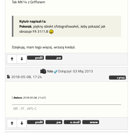
Tak MK14 z Griffonem
Kytutr napisał/a:
Pokorak
, piękny obiekt sfotografowałeś, żeby pokazać jak
obrazuje FA 31/1.8
Dziękuję, mam tego więcej, wrzucę kiedyś.
foto
Dołączył: 03 Maj 2013
2018-05-08, 17:24
[
Dodano
: 2018-05-08, 21:43
]
MF , FF , APS-C