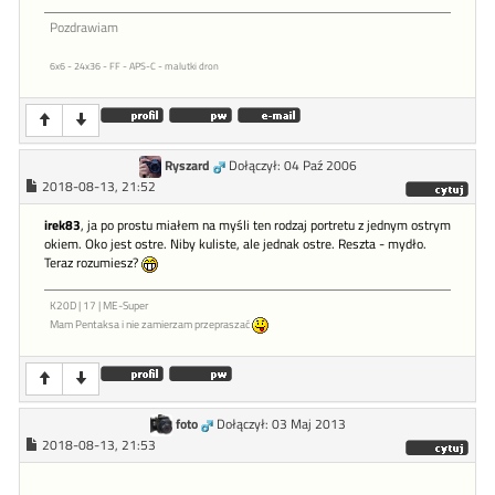
Pozdrawiam
6x6 - 24x36 - FF - APS-C - malutki dron
Ryszard
Dołączył: 04 Paź 2006
2018-08-13, 21:52
irek83
, ja po prostu miałem na myśli ten rodzaj portretu z jednym ostrym
okiem. Oko jest ostre. Niby kuliste, ale jednak ostre. Reszta - mydło.
Teraz rozumiesz?
K20D | 17 | ME-Super
Mam Pentaksa i nie zamierzam przepraszać
foto
Dołączył: 03 Maj 2013
2018-08-13, 21:53