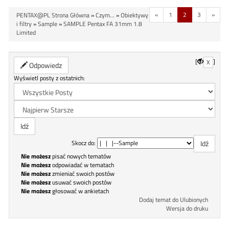
«
1
2
3
»
PENTAX@PL Strona Główna
»
Czym...
»
Obiektywy
i filtry
»
Sample
»
SAMPLE Pentax FA 31mm 1.8
Limited
[
]
X
Odpowiedz
Wyświetl posty z ostatnich:
Skocz do:
Nie możesz
pisać nowych tematów
Nie możesz
odpowiadać w tematach
Nie możesz
zmieniać swoich postów
Nie możesz
usuwać swoich postów
Nie możesz
głosować w ankietach
Dodaj temat do Ulubionych
Wersja do druku