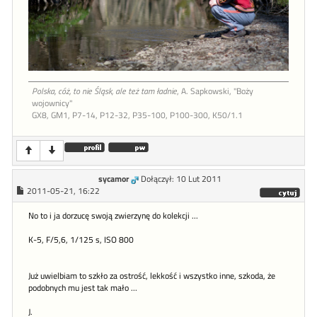
Polska, cóż, to nie Śląsk, ale też tam ładnie
, A. Sapkowski, "Boży
wojownicy"
GX8, GM1, P7-14, P12-32, P35-100, P100-300, K50/1.1
sycamor
Dołączył: 10 Lut 2011
2011-05-21, 16:22
No to i ja dorzucę swoją zwierzynę do kolekcji ...
K-5, F/5,6, 1/125 s, ISO 800
Już uwielbiam to szkło za ostrość, lekkość i wszystko inne, szkoda, że
podobnych mu jest tak mało ...
J.