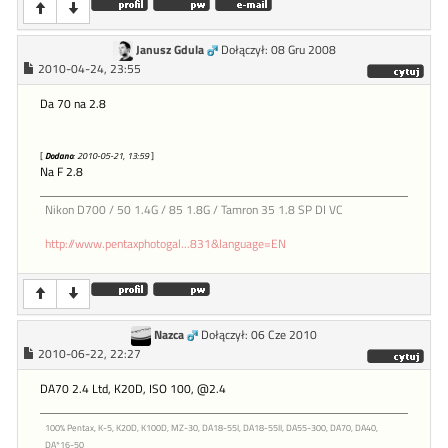
Janusz Gdula
Dołączył: 08 Gru 2008
2010-04-24, 23:55
Da 70 na 2.8
[
Dodano
: 2010-05-21, 13:59
]
Na F 2.8
Nikon D700 / 50 1.4G / 85 1.8G / Tamron 35 1.8 SP DI VC
http://www.pentaxphotogal...831&language=EN
Nazca
Dołączył: 06 Cze 2010
2010-06-22, 22:27
DA70 2.4 Ltd, K20D, ISO 100, @2.4
100% Pentax, K-5, K20D, K100D, MZ-30, DA18-55I, DA18-55II, DA55-300, DA70, DA40,
DA*16-50