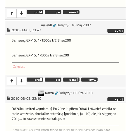
rysiekll
Dołączył: 10 Maj 2007
2010-08-03, 21:47
Samsung GX-1S, 1/1500s f/2.8 iso200
Samsung GX-1S, 1/500s f/2.8 iso200
Zdjęcia ...
Nazca
Dołączył: 06 Cze 2010
2010-08-03, 22:10
DA70ka limited wymiata. :) Po 70ce kupiłem DA40 i również zrobiła na
mnie wrażenie, chociażby ostrością [podobnie, jak 70] ale jak sięgnę po
70kę... to zawsze mnie zaskakuje. :)
100% Pentax, K-5, K20D, K100D, MZ-30, DA18-55I, DA18-55II, DA55-300, DA70, DA40,