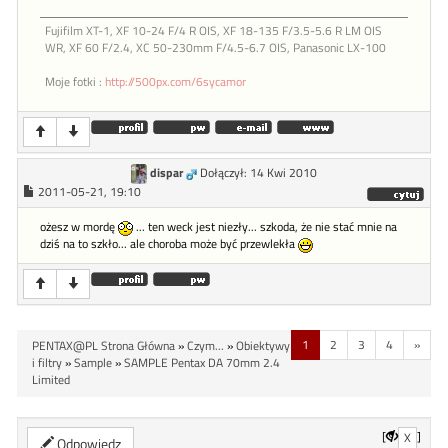
Fujifilm XT-1, XF 10-24 F/4 R OIS, XF 18-135 F/3.5-5.6 R LM OIS
WR, XF 60 F/2.4, XC 50-230mm F/4.5-6.7 OIS, Panasonic LX-100
Moje fotki :
http://500px.com/6sycamor
dispar
Dołączył: 14 Kwi 2010
2011-05-21, 19:10
ożesz w mordę
... ten weck jest niezły... szkoda, że nie stać mnie na
dziś na to szkło... ale choroba może być przewlekła
1
2
3
4
»
PENTAX@PL Strona Główna
»
Czym...
»
Obiektywy
i filtry
»
Sample
»
SAMPLE Pentax DA 70mm 2.4
Limited
[
]
X
Odpowiedz