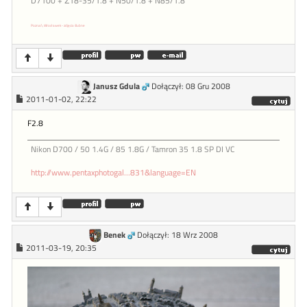
D7100 + Σ18-35/1.8 + N50/1.8 + N85/1.8
Poznań, Włocławek - zdjęcia ślubne
Janusz Gdula
Dołączył: 08 Gru 2008
2011-01-02, 22:22
F2.8
Nikon D700 / 50 1.4G / 85 1.8G / Tamron 35 1.8 SP DI VC
http://www.pentaxphotogal...831&language=EN
Benek
Dołączył: 18 Wrz 2008
2011-03-19, 20:35