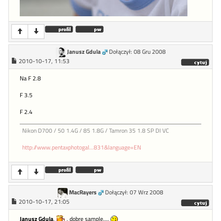
Janusz Gdula
Dołączył: 08 Gru 2008
2010-10-17, 11:53
Na F 2.8
F 3.5
F 2.4
Nikon D700 / 50 1.4G / 85 1.8G / Tamron 35 1.8 SP DI VC
http://www.pentaxphotogal...831&language=EN
MacRayers
Dołączył: 07 Wrz 2008
2010-10-17, 21:05
Janusz Gdula
,
, dobre sample....