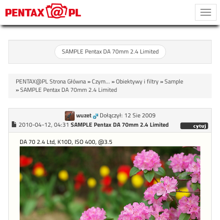
Togg
navi
SAMPLE Pentax DA 70mm 2.4 Limited
PENTAX@PL Strona Główna
»
Czym...
»
Obiektywy i filtry
»
Sample
»
SAMPLE Pentax DA 70mm 2.4 Limited
wuzet
Dołączył: 12 Sie 2009
2010-04-12, 04:31
SAMPLE Pentax DA 70mm 2.4 Limited
DA 70 2.4 Ltd, K10D, ISO 400, @3.5