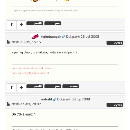
"Aparat w gruncie rzeczy jest tak samo twórczy jak kawałek gliny...
korkotrampek
Dołączył: 26 Lut 2008
2010-10-19, 15:15
z pełnej dziury z analoga, nada sie sampel? :)
www.fotograf-rybnik.com.pl
www.krajobrazy.slask.pl
mdraht
Dołączył: 08 Lip 2008
2010-11-01, 20:07
DA 70/2.4@2.4