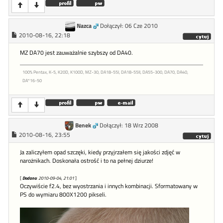
Nazca
Dołączył: 06 Cze 2010
2010-08-16, 22:18
MZ DA70 jest zauważalnie szybszy od DA40.
100% Pentax, K-5, K20D, K100D, MZ-30, DA18-55I, DA18-55II, DA55-300, DA70, DA40,
DA*16-50
Benek
Dołączył: 18 Wrz 2008
2010-08-16, 23:55
Ja zaliczyłem opad szczęki, kiedy przyjrzałem się jakości zdjęć w
narożnikach. Doskonała ostrość i to na pełnej dziurze!
[
Dodano
: 2010-09-04, 21:01
]
Oczywiście f2.4, bez wyostrzania i innych kombinacji. Sformatowany w
PS do wymiaru 800X1200 pikseli.