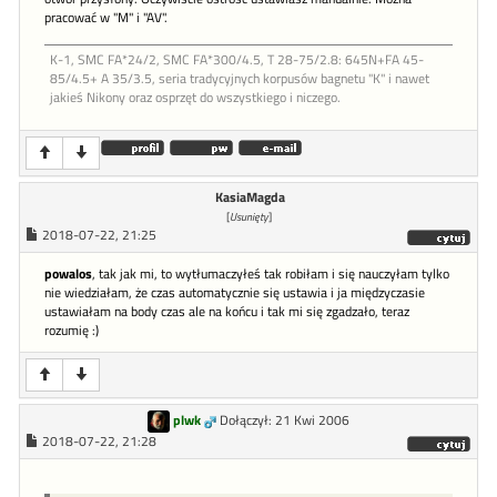
pracować w "M" i "AV".
K-1, SMC FA*24/2, SMC FA*300/4.5, T 28-75/2.8: 645N+FA 45-
85/4.5+ A 35/3.5, seria tradycyjnych korpusów bagnetu "K" i nawet
jakieś Nikony oraz osprzęt do wszystkiego i niczego.
KasiaMagda
[
Usunięty
]
2018-07-22, 21:25
powalos
, tak jak mi, to wytłumaczyłeś tak robiłam i się nauczyłam tylko
nie wiedziałam, że czas automatycznie się ustawia i ja międzyczasie
ustawiałam na body czas ale na końcu i tak mi się zgadzało, teraz
rozumię :)
plwk
Dołączył: 21 Kwi 2006
2018-07-22, 21:28