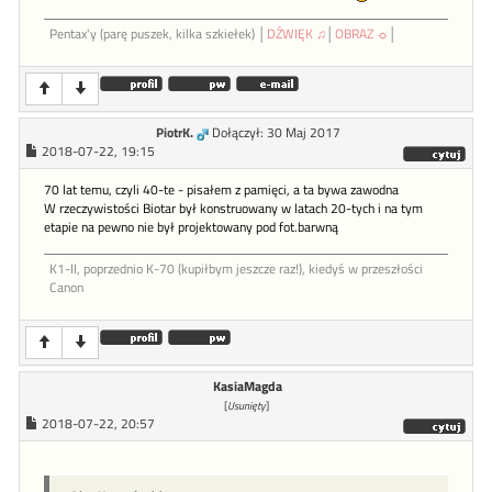
Pentax'y (parę puszek, kilka szkiełek) │
DŹWIĘK ♫
│
OBRAZ ☼
│
PiotrK.
Dołączył: 30 Maj 2017
2018-07-22, 19:15
70 lat temu, czyli 40-te - pisałem z pamięci, a ta bywa zawodna
W rzeczywistości Biotar był konstruowany w latach 20-tych i na tym
etapie na pewno nie był projektowany pod fot.barwną
K1-II, poprzednio K-70 (kupiłbym jeszcze raz!), kiedyś w przeszłości
Canon
KasiaMagda
[
Usunięty
]
2018-07-22, 20:57