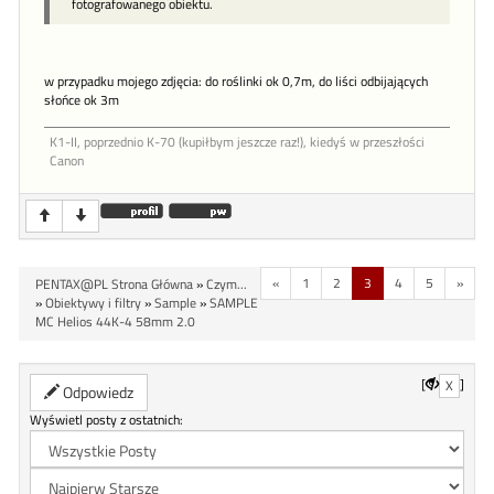
fotografowanego obiektu.
w przypadku mojego zdjęcia: do roślinki ok 0,7m, do liści odbijających
słońce ok 3m
K1-II, poprzednio K-70 (kupiłbym jeszcze raz!), kiedyś w przeszłości
Canon
«
1
2
3
4
5
»
PENTAX@PL Strona Główna
»
Czym...
»
Obiektywy i filtry
»
Sample
»
SAMPLE
MC Helios 44K-4 58mm 2.0
[
]
X
Odpowiedz
Wyświetl posty z ostatnich: