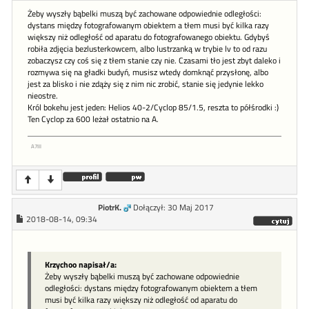
Żeby wyszły bąbelki muszą być zachowane odpowiednie odległości:
dystans między fotografowanym obiektem a tłem musi być kilka razy
większy niż odległość od aparatu do fotografowanego obiektu. Gdybyś
robiła zdjęcia bezlusterkowcem, albo lustrzanką w trybie lv to od razu
zobaczysz czy coś się z tłem stanie czy nie. Czasami tło jest zbyt daleko i
rozmywa się na gładki budyń, musisz wtedy domknąć przysłonę, albo
jest za blisko i nie zdąży się z nim nic zrobić, stanie się jedynie lekko
nieostre.
Król bokehu jest jeden: Helios 40-2/Cyclop 85/1.5, reszta to półśrodki :)
Ten Cyclop za 600 leżał ostatnio na A.
A7III
PiotrK.
Dołączył: 30 Maj 2017
2018-08-14, 09:34
Krzychoo napisał/a:
Żeby wyszły bąbelki muszą być zachowane odpowiednie
odległości: dystans między fotografowanym obiektem a tłem
musi być kilka razy większy niż odległość od aparatu do