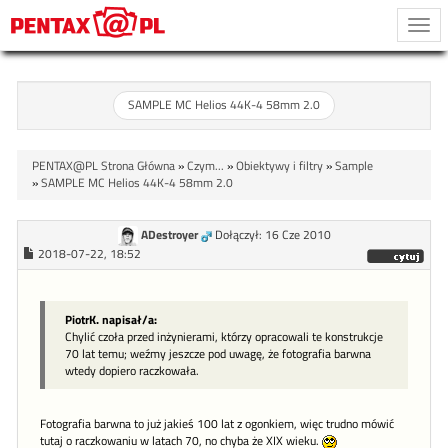
Togg
navi
SAMPLE MC Helios 44K-4 58mm 2.0
PENTAX@PL Strona Główna
»
Czym...
»
Obiektywy i filtry
»
Sample
»
SAMPLE MC Helios 44K-4 58mm 2.0
ADestroyer
Dołączył: 16 Cze 2010
2018-07-22, 18:52
PiotrK. napisał/a:
Chylić czoła przed inżynierami, którzy opracowali te konstrukcje
70 lat temu; weźmy jeszcze pod uwagę, że fotografia barwna
wtedy dopiero raczkowała.
Fotografia barwna to już jakieś 100 lat z ogonkiem, więc trudno mówić
tutaj o raczkowaniu w latach 70, no chyba że XIX wieku.