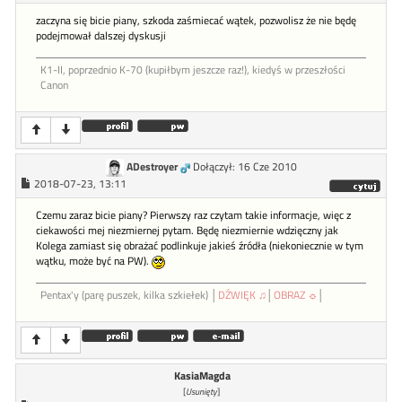
zaczyna się bicie piany, szkoda zaśmiecać wątek, pozwolisz że nie będę
podejmował dalszej dyskusji
K1-II, poprzednio K-70 (kupiłbym jeszcze raz!), kiedyś w przeszłości
Canon
ADestroyer
Dołączył: 16 Cze 2010
2018-07-23, 13:11
Czemu zaraz bicie piany? Pierwszy raz czytam takie informacje, więc z
ciekawości mej niezmiernej pytam. Będę niezmiernie wdzięczny jak
Kolega zamiast się obrażać podlinkuje jakieś źródła (niekoniecznie w tym
wątku, może być na PW).
Pentax'y (parę puszek, kilka szkiełek) │
DŹWIĘK ♫
│
OBRAZ ☼
│
KasiaMagda
[
Usunięty
]