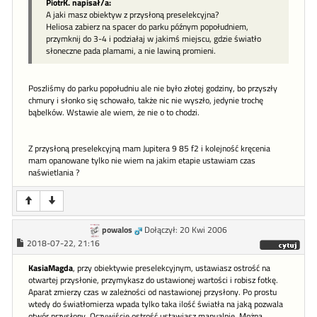
PiotrK. napisał/a:
A jaki masz obiektyw z przysłoną preselekcyjna?
Heliosa zabierz na spacer do parku późnym popołudniem,
przymknij do 3-4 i podziałaj w jakimś miejscu, gdzie światło
słoneczne pada plamami, a nie lawiną promieni.
Poszliśmy do parku popołudniu ale nie było złotej godziny, bo przyszły
chmury i słonko się schowało, także nic nie wyszło, jedynie trochę
bąbelków. Wstawie ale wiem, że nie o to chodzi.
Z przysłoną preselekcyjną mam Jupitera 9 85 f2 i kolejność kręcenia
mam opanowane tylko nie wiem na jakim etapie ustawiam czas
naświetlania ?
powalos
Dołączył: 20 Kwi 2006
2018-07-22, 21:16
KasiaMagda
, przy obiektywie preselekcyjnym, ustawiasz ostrość na
otwartej przysłonie, przymykasz do ustawionej wartości i robisz fotkę.
Aparat zmierzy czas w zależności od nastawionej przysłony. Po prostu
wtedy do światłomierza wpada tylko taka ilość światła na jaką pozwala
otwór przysłony. Oczywiście ostrość ustawiasz manualnie. Można