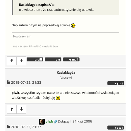
KasiaMagda napisał/a:
nie wiedziałam, że czas automatycznie się ustawia
Napisałem o tym na poprzedniej stronie
Pozdrawiam
6x6 - 24x36 - FF - APS-C - malutki dron
KasiaMagda
[
Usunięty
]
2018-07-22, 21:33
plwk
, wszystko czytam uważnie ale nie zawsze wiadomości wskakują do
właściwej szufladki. Dziękuję
plwk
Dołączył: 21 Kwi 2006
2018-07-22, 21:37