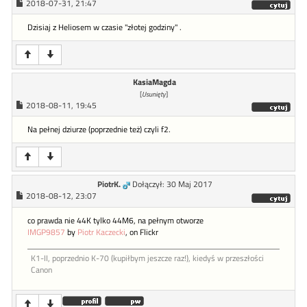
2018-07-31, 21:47
Dzisiaj z Heliosem w czasie "złotej godziny" .
KasiaMagda
[
Usunięty
]
2018-08-11, 19:45
Na pełnej dziurze (poprzednie też) czyli f2.
PiotrK.
Dołączył: 30 Maj 2017
2018-08-12, 23:07
co prawda nie 44K tylko 44M6, na pełnym otworze
IMGP9857
by
Piotr Kaczecki
, on Flickr
K1-II, poprzednio K-70 (kupiłbym jeszcze raz!), kiedyś w przeszłości
Canon