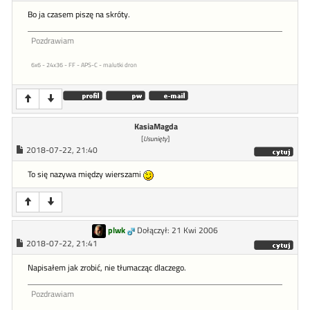
Bo ja czasem piszę na skróty.
Pozdrawiam
6x6 - 24x36 - FF - APS-C - malutki dron
KasiaMagda
[
Usunięty
]
2018-07-22, 21:40
To się nazywa między wierszami
plwk
Dołączył: 21 Kwi 2006
2018-07-22, 21:41
Napisałem jak zrobić, nie tłumacząc dlaczego.
Pozdrawiam