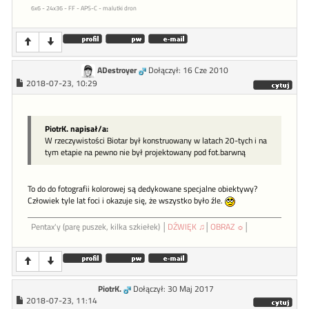
6x6 - 24x36 - FF - APS-C - malutki dron
ADestroyer
Dołączył: 16 Cze 2010
2018-07-23, 10:29
PiotrK. napisał/a:
W rzeczywistości Biotar był konstruowany w latach 20-tych i na
tym etapie na pewno nie był projektowany pod fot.barwną
To do do fotografii kolorowej są dedykowane specjalne obiektywy?
Człowiek tyle lat foci i okazuje się, że wszystko było źle.
Pentax'y (parę puszek, kilka szkiełek) │
DŹWIĘK ♫
│
OBRAZ ☼
│
PiotrK.
Dołączył: 30 Maj 2017
2018-07-23, 11:14