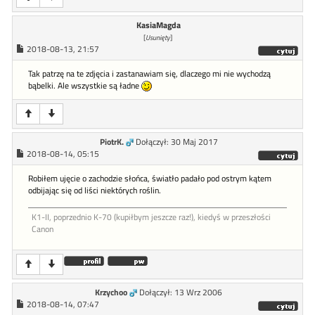
KasiaMagda
[
Usunięty
]
2018-08-13, 21:57
Tak patrzę na te zdjęcia i zastanawiam się, dlaczego mi nie wychodzą
bąbelki. Ale wszystkie są ładne
PiotrK.
Dołączył: 30 Maj 2017
2018-08-14, 05:15
Robiłem ujęcie o zachodzie słońca, światło padało pod ostrym kątem
odbijając się od liści niektórych roślin.
K1-II, poprzednio K-70 (kupiłbym jeszcze raz!), kiedyś w przeszłości
Canon
Krzychoo
Dołączył: 13 Wrz 2006
2018-08-14, 07:47