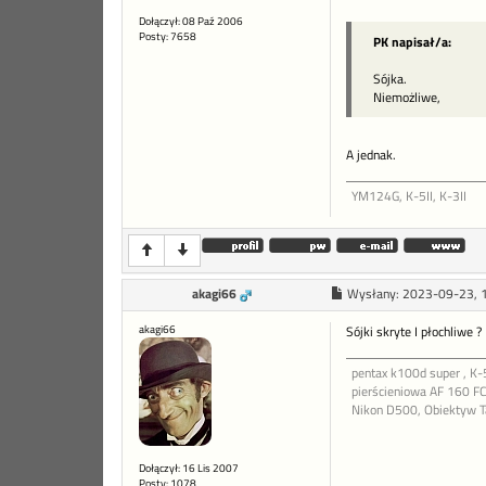
Dołączył: 08 Paź 2006
Posty: 7658
PK napisał/a:
Sójka.
Niemożliwe,
A jednak.
YM124G, K-5II, K-3II
akagi66
Wysłany:
2023-09-23, 
akagi66
Sójki skryte I płochliwe 
pentax k100d super , K
pierścieniowa AF 160 F
Nikon D500, Obiektyw 
Dołączył: 16 Lis 2007
Posty: 1078