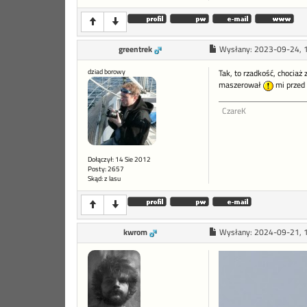
greentrek
Wysłany:
2023-09-24, 
dziad borowy
Tak, to rzadkość, chociaż
maszerował
mi przed 
CzareK
Dołączył: 14 Sie 2012
Posty: 2657
Skąd: z lasu
kwrom
Wysłany:
2024-09-21, 