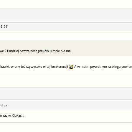
18:26
liwe ? Bardziej bezczelnych ptaków u mnie nie ma.
, kawki, wrony też są wysoko w tej konkurencji
A w moim prywatnym rankingu pewien.
08:37
m raz w Klukach.