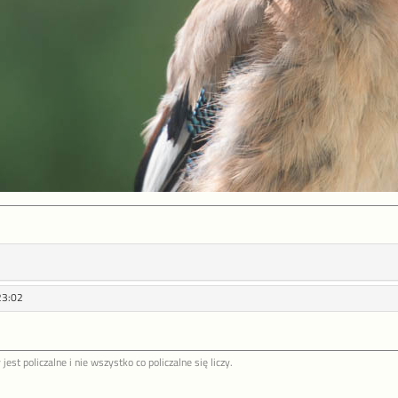
23:02
jest policzalne i nie wszystko co policzalne się liczy.