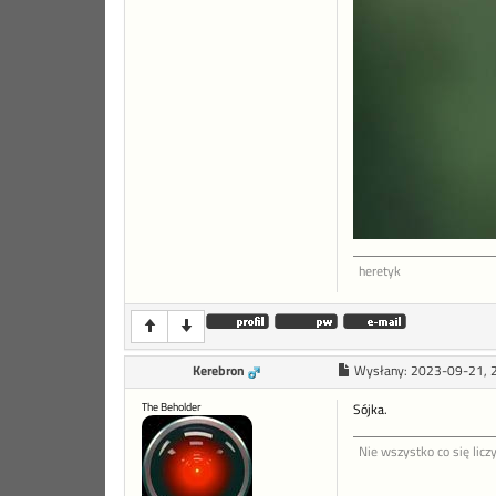
heretyk
Kerebron
Wysłany:
2023-09-21, 
The Beholder
Sójka.
Nie wszystko co się liczy 