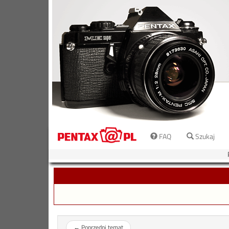
FAQ
Szukaj
←
Poprzedni temat