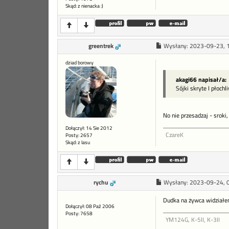
Skąd: z nienacka :)
greentrek
Wysłany:
2023-09-23, 
dziad borowy
akagi66 napisał/a:
Sójki skryte I płoch
No nie przesadzaj - sroki
Dołączył: 14 Sie 2012
CzareK
Posty: 2657
Skąd: z lasu
rychu
Wysłany:
2023-09-24, 
Dudka na żywca widziałe
Dołączył: 08 Paź 2006
Posty: 7658
YM124G, K-5II, K-3II