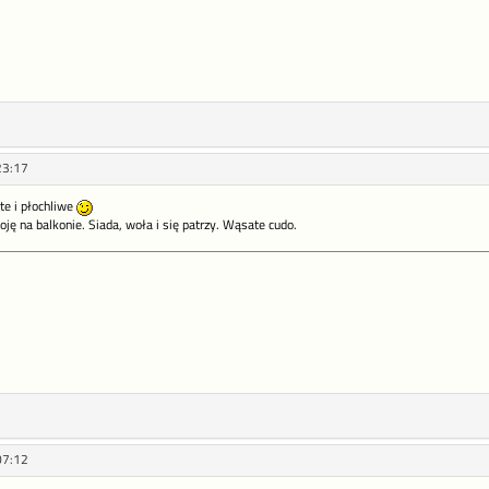
23:17
te i płochliwe
toję na balkonie. Siada, woła i się patrzy. Wąsate cudo.
07:12