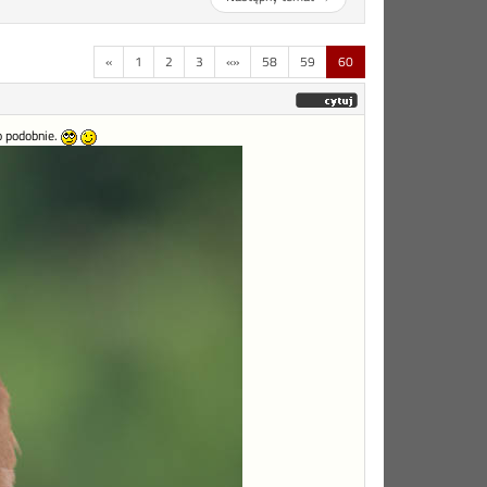
«
1
2
3
«»
58
59
60
bo podobnie.