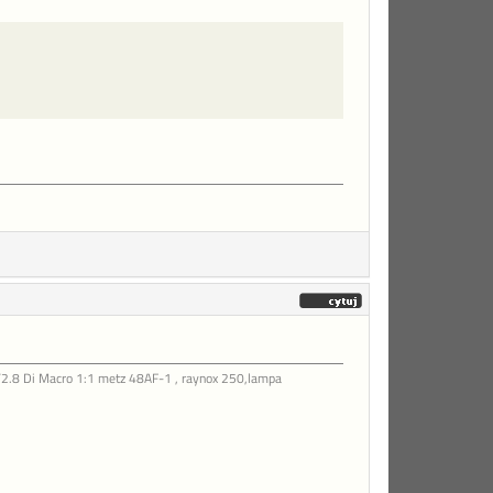
2.8 Di Macro 1:1 metz 48AF-1 , raynox 250,lampa