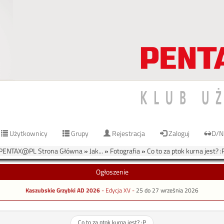
Użytkownicy
Grupy
Rejestracja
Zaloguj
D/N
PENTAX@PL Strona Główna
»
Jak...
»
Fotografia
»
Co to za ptok kurna jest? :
Ogłoszenie
Kaszubskie Grzybki AD 2026
- Edycja XV -
25 do 27 września 2026
Co to za ptok kurna jest? :P