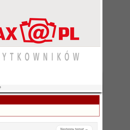
P
Następny temat
→