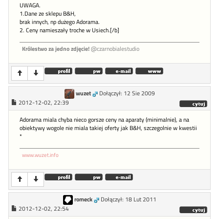
UWAGA.
1.Dane ze sklepu B&H,
brak innych, np dużego Adorama.
2. Ceny namieszały troche w Usiech.[/b]
Królestwo za jedno zdjęcie!
@czarnobialestudio
wuzet
Dołączył: 12 Sie 2009
2012-12-02, 22:39
Adorama miala chyba nieco gorsze ceny na aparaty (minimalnie), a na
obiektywy wogole nie miala takiej oferty jak B&H, szczegolnie w kwestii
*
www.wuzet.info
romeck
Dołączył: 18 Lut 2011
2012-12-02, 22:54