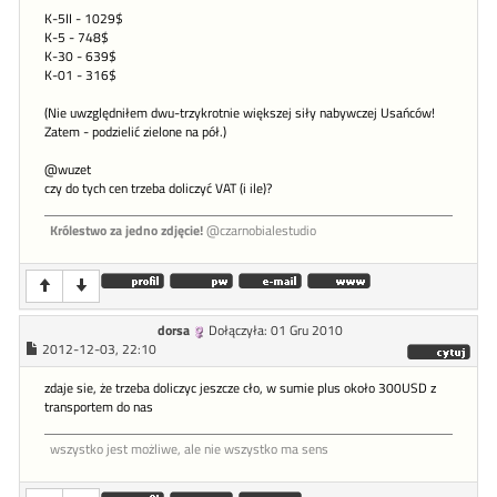
K-5II - 1029$
K-5 - 748$
K-30 - 639$
K-01 - 316$
(Nie uwzględniłem dwu-trzykrotnie większej siły nabywczej Usańców!
Zatem - podzielić zielone na pół.)
@wuzet
czy do tych cen trzeba doliczyć VAT (i ile)?
Królestwo za jedno zdjęcie!
@czarnobialestudio
dorsa
Dołączyła: 01 Gru 2010
2012-12-03, 22:10
zdaje sie, że trzeba doliczyc jeszcze cło, w sumie plus około 300USD z
transportem do nas
wszystko jest możliwe, ale nie wszystko ma sens