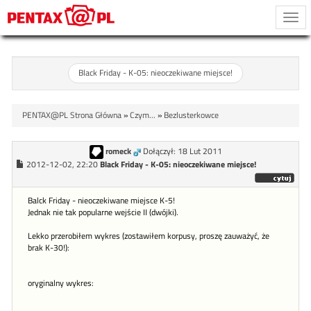
Togg
navi
Black Friday - K-05: nieoczekiwane miejsce!
PENTAX@PL Strona Główna
»
Czym...
»
Bezlusterkowce
romeck
Dołączył: 18 Lut 2011
2012-12-02, 22:20
Black Friday - K-05: nieoczekiwane miejsce!
Balck Friday - nieoczekiwane miejsce K-5!
Jednak nie tak popularne wejście II (dwójki).
Lekko przerobiłem wykres (zostawiłem korpusy, proszę zauważyć, że
brak K-30!):
oryginalny wykres: