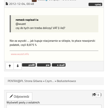
2012-12-04, 00:48
romeck napisał/a:
@wuzet
czy do tych cen trzeba doliczyć VAT (i ile)?
Nie za wysoki ... jak kupuje stacjonarnie w sklepie, to płace nowojorski
podatek, czyli 8,875 %
www.wuzet.info
PENTAX@PL Strona Główna
»
Czym...
»
Bezlusterkowce
[
]
X
Odpowiedz
Wyświetl posty z ostatnich: