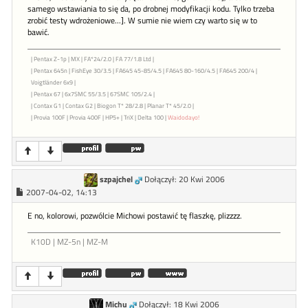
samego wstawiania to się da, po drobnej modyfikacji kodu. Tylko trzeba
zrobić testy wdrożeniowe...]. W sumie nie wiem czy warto się w to
bawić.
| Pentax Z-1p | MX | FA*24/2.0 | FA 77/1.8 Ltd |
| Pentax 645n | FishEye 30/3.5 | FA645 45-85/4.5 | FA645 80-160/4.5 | FA645 200/4 |
Voigtländer 6x9 |
| Pentax 67 | 6x7SMC 55/3.5 | 67SMC 105/2.4 |
| Contax G1 | Contax G2 | Biogon T* 28/2.8 | Planar T* 45/2.0 |
| Provia 100F | Provia 400F | HP5+ | TriX | Delta 100 |
Waidodayo!
szpajchel
Dołączył: 20 Kwi 2006
2007-04-02, 14:13
E no, kolorowi, pozwólcie Michowi postawić tę flaszkę, plizzzz.
K10D | MZ-5n | MZ-M
Michu
Dołączył: 18 Kwi 2006