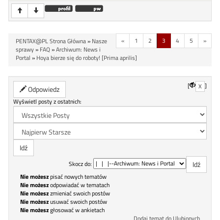
«
1
2
3
4
5
»
PENTAX@PL Strona Główna
»
Nasze
sprawy
»
FAQ
»
Archiwum: News i
Portal
»
Hoya bierze się do roboty! [Prima aprilis]
[
]
X
Odpowiedz
Wyświetl posty z ostatnich:
Skocz do:
Nie możesz
pisać nowych tematów
Nie możesz
odpowiadać w tematach
Nie możesz
zmieniać swoich postów
Nie możesz
usuwać swoich postów
Nie możesz
głosować w ankietach
Dodaj temat do Ulubionych