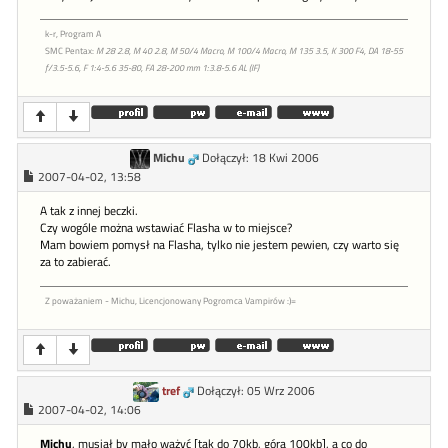
k-r, Program A
SMC Pentax:
M 28 2.8, M 40 2.8, M 50/4 Macro, M 100/4 Macro, M 135 3.5, K 300 F4, DA 18-55
f/3.5-5.6, F 1:4-5.6 35-80, FA 28-200 mm 1:3.8-5.6 AL (IF)
Michu
Dołączył: 18 Kwi 2006
2007-04-02, 13:58
A tak z innej beczki.
Czy wogóle można wstawiać Flasha w to miejsce?
Mam bowiem pomysł na Flasha, tylko nie jestem pewien, czy warto się
za to zabierać.
Z poważaniem - Michu, Licencjonowany Pogromca Vampirów :)=
tref
Dołączył: 05 Wrz 2006
2007-04-02, 14:06
Michu
, musiał by mało ważyć [tak do 70kb, góra 100kb], a co do