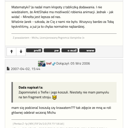
Matematyki? Ja nadal mam kłopoty z tabliczką dodawania. I nie
wiedziałem, że AntiShake ma możliwość robienia animacji. Jednak - jak
widać - Minolta jest lepsza od nas.
Właśnie Jarek - szkoda, że Cię z nami nie było. Wszyscy bardzo za Tobą
tęskniliśmy, a już ja to chyba normalnie najbardziej.
Z poważaniem - Michu, Licencjonowany Pogromca Vampirów :)=
tref
Dołączył: 05 Wrz 2006
2007-04-02, 15:44
Dada napisał/a:
Zapomniałeś o Trefie i jego koszuli. Niestety nie mam pomysłu
na ten fragment stroju.
mam się podcierać koszulą czy krawatem??? tak zdjęcie ze mną w roli
głównej odebrał wczoraj Michu
| Pentax Z-1p | MX | FA*24/2.0 | FA 77/1.8 Ltd |