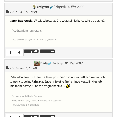
emigrant
Dołączył: 20 Wrz 2006
2007-04-02, 15:39
Jarek Dabrowski
, Witaj, szkoda, że Cię wczoraj nie było. Wiele straciłeś.
Pozdrawiam, emigrant.
F100, SB80DX, SB30, N 20/2.8, N 50/1.8D, N 85/1.8D
Dada
Dołączył: 01 Mar 2007
2007-04-02, 15:40
Zdecydowanie uważam, że Jarek powinien być w skarpetkach zrobionych
z wełny z owiec Fafniaka. Zapomniałeś o Trefie i jego koszuli. Niestety
nie mam pomysłu na ten fragment stroju.
Są dwa lematy Dady-Opiszona.
Trzeci lemat Dady - FuFu w kwadracie jest boskie.
Pozdrowienia z jaskini Kicka