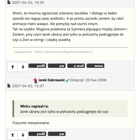
2007-04-02, 15:35
Wiem, że musimy ograniczać zrzeranie zasobów. I dlatego w żaden
sposób nie neguję owej wielkości. A po prostu zacienki jestem, by robić
animacje mało ważące. Ale pomyślę nad czymś innym.
Tak na szybko: Mygosia przebrana za Spinnera pląsająca między Jarkiem i
Żorżem, przy czym Jarek ubrany jest tylko w pończochy podciągnięte do
szyi a Żorż w stringi i czapkę uszatkę.
Z poważaniem - Michu, Licencjonowany Pogromca Vampirów :)=
Jarek Dabrowski
Dołączył: 20 Kwi 2006
2007-04-02, 15:37
Michu napisał/a:
Jarek ubrany jest tylko w pończochy podciągnięte do szyi
Fizycznie niewykonalne.