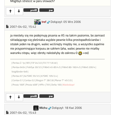
Mógłbyś streścić w paru słowach?
tref
Dołączył: 05 Wrz 2006
2007-04-02, 15:42
ja niestety się nie podejmuję pisania w AS na takim poziomie, bo zamiast
składającego się pleśniaka wyjdzie pewnie kilka prostopadłościanów i
stożek jeden na drugim, walec wciśnięty między nie, a wszystko zupelnie
nie przypominające korpusu ze szkłem (aha, walec pewnie nie miałby
warunku stopu, więc obroty należałyby do zakresu 0
+oo)
| Pentax Z-1p | MX | FA*24/2.0 | FA 77/1.8 Ltd |
| Pentax 645n | FishEye 30/3.5 | FA645 45-85/4.5 | FA645 80-160/4.5 | FA645 200/4 |
Voigtländer 6x9 |
| Pentax 67 | 6x7SMC 55/3.5 | 67SMC 105/2.4 |
| Contax G1 | Contax G2 | Biogon T* 28/2.8 | Planar T* 45/2.0 |
| Provia 100F | Provia 400F | HP5+ | TriX | Delta 100 |
Waidodayo!
Michu
Dołączył: 18 Kwi 2006
2007-04-02, 15:43