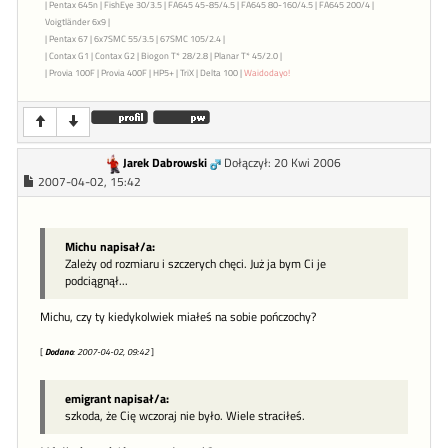
| Pentax 645n | FishEye 30/3.5 | FA645 45-85/4.5 | FA645 80-160/4.5 | FA645 200/4 |
Voigtländer 6x9 |
| Pentax 67 | 6x7SMC 55/3.5 | 67SMC 105/2.4 |
| Contax G1 | Contax G2 | Biogon T* 28/2.8 | Planar T* 45/2.0 |
| Provia 100F | Provia 400F | HP5+ | TriX | Delta 100 |
Waidodayo!
Jarek Dabrowski
Dołączył: 20 Kwi 2006
2007-04-02, 15:42
Michu napisał/a:
Zależy od rozmiaru i szczerych chęci. Już ja bym Ci je
podciągnął...
Michu, czy ty kiedykolwiek miałeś na sobie pończochy?
[
Dodano
: 2007-04-02, 09:42
]
emigrant napisał/a:
szkoda, że Cię wczoraj nie było. Wiele straciłeś.