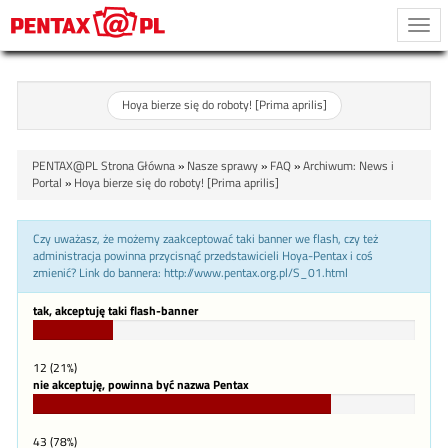
Togg
navi
Hoya bierze się do roboty! [Prima aprilis]
PENTAX@PL Strona Główna
»
Nasze sprawy
»
FAQ
»
Archiwum: News i
Portal
»
Hoya bierze się do roboty! [Prima aprilis]
Czy uważasz, że możemy zaakceptować taki banner we flash, czy też
administracja powinna przycisnąć przedstawicieli Hoya-Pentax i coś
zmienić? Link do bannera: http://www.pentax.org.pl/S_01.html
tak, akceptuję taki flash-banner
21%
Complete
12 (21%)
nie akceptuję, powinna być nazwa Pentax
78%
Complete
43 (78%)