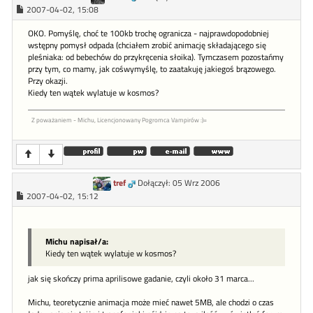
2007-04-02, 15:08
OKO. Pomyślę, choć te 100kb trochę ogranicza - najprawdopodobniej
wstępny pomysł odpada (chciałem zrobić animację składającego się
pleśniaka: od bebechów do przykręcenia słoika). Tymczasem pozostańmy
przy tym, co mamy, jak cośwymyślę, to zaatakuję jakiegoś brązowego.
Przy okazji.
Kiedy ten wątek wylatuje w kosmos?
Z poważaniem - Michu, Licencjonowany Pogromca Vampirów :)=
tref
Dołączył: 05 Wrz 2006
2007-04-02, 15:12
Michu napisał/a:
Kiedy ten wątek wylatuje w kosmos?
jak się skończy prima aprilisowe gadanie, czyli około 31 marca...
Michu, teoretycznie animacja może mieć nawet 5MB, ale chodzi o czas