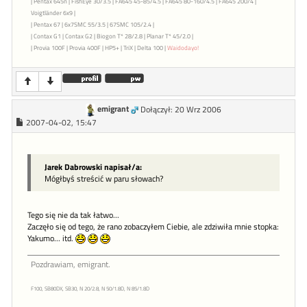
| Pentax 645n | FishEye 30/3.5 | FA645 45-85/4.5 | FA645 80-160/4.5 | FA645 200/4 |
Voigtländer 6x9 |
| Pentax 67 | 6x7SMC 55/3.5 | 67SMC 105/2.4 |
| Contax G1 | Contax G2 | Biogon T* 28/2.8 | Planar T* 45/2.0 |
| Provia 100F | Provia 400F | HP5+ | TriX | Delta 100 |
Waidodayo!
emigrant
Dołączył: 20 Wrz 2006
2007-04-02, 15:47
Jarek Dabrowski napisał/a:
Mógłbyś streścić w paru słowach?
Tego się nie da tak łatwo...
Zaczęło się od tego, że rano zobaczyłem Ciebie, ale zdziwiła mnie stopka:
Yakumo... itd.
Pozdrawiam, emigrant.
F100, SB80DX, SB30, N 20/2.8, N 50/1.8D, N 85/1.8D