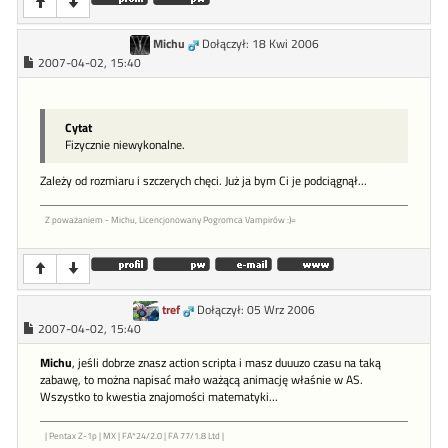
Michu
Dołączył: 18 Kwi 2006
2007-04-02, 15:40
Cytat
Fizycznie niewykonalne.
Zależy od rozmiaru i szczerych chęci. Już ja bym Ci je podciągnął...
Z poważaniem - Michu, Licencjonowany Pogromca Vampirów :)=
tref
Dołączył: 05 Wrz 2006
2007-04-02, 15:40
Michu
, jeśli dobrze znasz action scripta i masz duuuzo czasu na taką
zabawę, to można napisać mało ważącą animację właśnie w AS.
Wszystko to kwestia znajomości matematyki...
| Pentax Z-1p | MX | FA*24/2.0 | FA 77/1.8 Ltd |