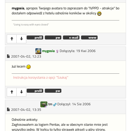
mygosia
, apropos Twojego avatara to zapraszam do "IVPPD - atrakcje" bo
dostałem odpowiedź z hotelu odnośnie koników w okolicy
"Living is easy with eyes closed"
mygosia
Dołączyła: 19 Kwi 2006
2007-04-02, 12:23
Już lecem
Instrukcja korzystania z opcji "Szukaj"
tm
Dołączył: 14 Sie 2006
2007-04-02, 13:35
Odnośnie ankiety:
Zagłosowałem za logiem Pentax, ale w obecnym stanie mnie jest
wszystko jedno. W końcu to tylko skrawek pikseli u góry strony.