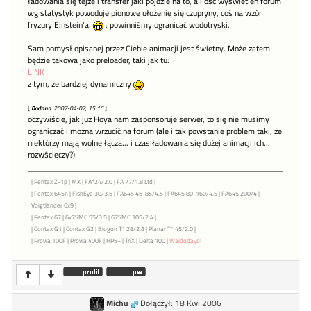
ładowania się tejże i transfer jaki pójdzie na to, a ilość wyświetleń forum
wg statystyk powoduje pionowe ułożenie się czupryny, coś na wzór
fryzury Einstein'a.
, powinniśmy ogranicać wodotryski.
Sam pomysł opisanej przez Ciebie animacji jest świetny. Może zatem
będzie takowa jako preloader, taki jak tu:
LINK
z tym, że bardziej dynamiczny
[
Dodano
: 2007-04-02, 15:16
]
oczywiście, jak już Hoya nam zasponsoruje serwer, to się nie musimy
ograniczać i można wrzucić na forum (ale i tak powstanie problem taki, że
niektórzy mają wolne łącza... i czas ładowania się dużej animacji ich...
rozwścieczy?)
| Pentax Z-1p | MX | FA*24/2.0 | FA 77/1.8 Ltd |
| Pentax 645n | FishEye 30/3.5 | FA645 45-85/4.5 | FA645 80-160/4.5 | FA645 200/4 |
Voigtländer 6x9 |
| Pentax 67 | 6x7SMC 55/3.5 | 67SMC 105/2.4 |
| Contax G1 | Contax G2 | Biogon T* 28/2.8 | Planar T* 45/2.0 |
| Provia 100F | Provia 400F | HP5+ | TriX | Delta 100 |
Waidodayo!
Michu
Dołączył: 18 Kwi 2006