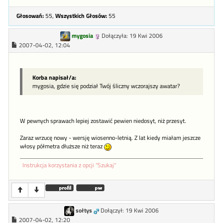
Głosowań:
55,
Wszystkich Głosów:
55
mygosia
Dołączyła: 19 Kwi 2006
2007-04-02, 12:04
Korba napisał/a:
mygosia, gdzie się podział Twój śliczny wczorajszy awatar?
W pewnych sprawach lepiej zostawić pewien niedosyt, niż przesyt.
Zaraz wrzucę nowy - wersję wiosenno-letnią. Z lat kiedy miałam jeszcze
włosy półmetra dłuższe niż teraz
Instrukcja korzystania z opcji "Szukaj"
sołtys
Dołączył: 19 Kwi 2006
2007-04-02, 12:20