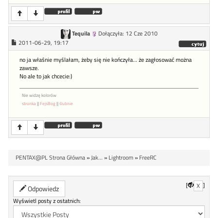
Tequila
Dołączyła: 12 Cze 2010
2011-06-29, 19:17
no ja właśnie myślałam, żeby się nie kończyła... że zagłosować można
zawsze.
No ale to jak chcecie:)
Nie widzę kolorów
stronka
||
FejsBog
||
ślubnie
PENTAX@PL Strona Główna
»
Jak...
»
Lightroom
»
FreeRC
[
]
X
Odpowiedz
Wyświetl posty z ostatnich: