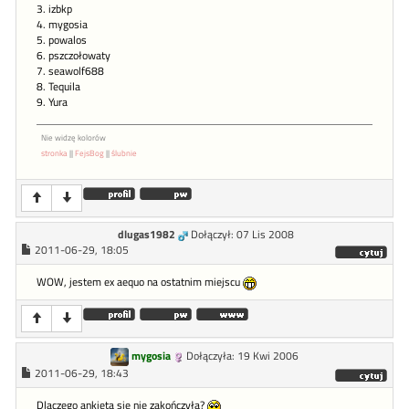
3. izbkp
4. mygosia
5. powalos
6. pszczołowaty
7. seawolf688
8. Tequila
9. Yura
Nie widzę kolorów
stronka
||
FejsBog
||
ślubnie
dlugas1982
Dołączył: 07 Lis 2008
2011-06-29, 18:05
WOW, jestem ex aequo na ostatnim miejscu
mygosia
Dołączyła: 19 Kwi 2006
2011-06-29, 18:43
Dlaczego ankieta się nie zakończyła?