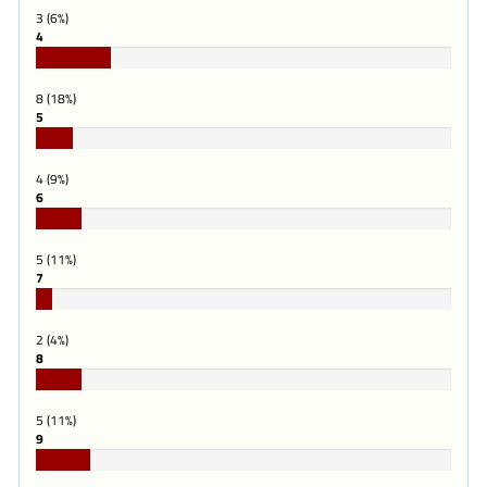
3 (6%)
4
18%
Complete
8 (18%)
5
9%
Complete
4 (9%)
6
11%
Complete
5 (11%)
7
4%
Complete
2 (4%)
8
11%
Complete
5 (11%)
9
13%
Complete