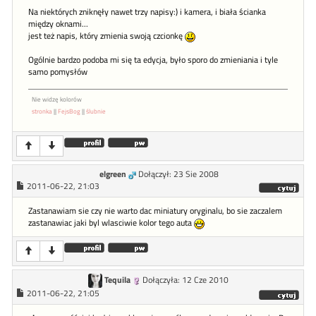
Na niektórych zniknęły nawet trzy napisy:) i kamera, i biała ścianka
między oknami...
jest też napis, który zmienia swoją czcionkę
Ogólnie bardzo podoba mi się ta edycja, było sporo do zmieniania i tyle
samo pomysłów
Nie widzę kolorów
stronka
||
FejsBog
||
ślubnie
elgreen
Dołączył: 23 Sie 2008
2011-06-22, 21:03
Zastanawiam sie czy nie warto dac miniatury oryginalu, bo sie zaczalem
zastanawiac jaki byl wlasciwie kolor tego auta
Tequila
Dołączyła: 12 Cze 2010
2011-06-22, 21:05