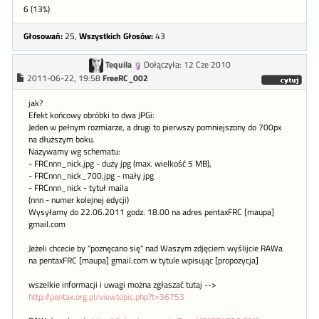
6 (13%)
Głosowań:
25,
Wszystkich Głosów:
43
Tequila
Dołączyła: 12 Cze 2010
2011-06-22, 19:58
FreeRC_002
jak?
Efekt końcowy obróbki to dwa JPGi:
Jeden w pełnym rozmiarze, a drugi to pierwszy pomniejszony do 700px
na dłuższym boku.
Nazywamy wg schematu:
- FRCnnn_nick.jpg - duży jpg (max. wielkość 5 MB),
- FRCnnn_nick_700.jpg - mały jpg
- FRCnnn_nick - tytuł maila
(nnn - numer kolejnej edycji)
Wysyłamy do 22.06.2011 godz. 18.00 na adres pentaxFRC [maupa]
gmail.com
Jeżeli chcecie by "poznęcano się" nad Waszym zdjęciem wyślijcie RAWa
na pentaxFRC [maupa] gmail.com w tytule wpisując [propozycja]
wszelkie informacji i uwagi można zgłaszać tutaj -->
http://pentax.org.pl/viewtopic.php?t=36753