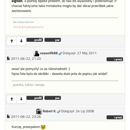
elgreen
, a później będzie problem, że raw źle wywołany i przekłamuje :P
chociaż faktycznie taka miniaturka mogła by dać obraz przeróbek jakie
zastosowano.
Nie widzę kolorów
stronka
||
FejsBog
||
ślubnie
seawolf688
Dołączył: 27 Maj 2011
2011-06-22, 21:20
wow! ale pomysły! co za różnorodność :)
fajna fota była do obróbki - dawała dużo pola do popisu jak widać!
puszka, szkła i lampa
Robert K.
Dołączył: 24 Lip 2008
2011-06-22, 23:26
Kurczę, przespałem