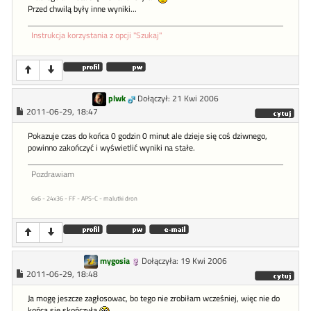
Przed chwilą były inne wyniki...
Instrukcja korzystania z opcji "Szukaj"
plwk
Dołączył: 21 Kwi 2006
2011-06-29, 18:47
Pokazuje czas do końca 0 godzin 0 minut ale dzieje się coś dziwnego,
powinno zakończyć i wyświetlić wyniki na stałe.
Pozdrawiam
6x6 - 24x36 - FF - APS-C - malutki dron
mygosia
Dołączyła: 19 Kwi 2006
2011-06-29, 18:48
Ja mogę jeszcze zagłosowac, bo tego nie zrobiłam wcześniej, więc nie do
końca sie skończyła