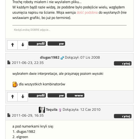
Trochę roboty miałem i nie wysłałem pliku...
W każdym bądź razie widzę, że podobne było podejście wielu, względem
usunięcia napisu na ścianie. Moja wersja
dość podobna
do wysłanych (nie
wstawiam grafiki, bo już po terminie).
Kiedyś zrobię DOBRE zdjęcie...
dlugas1982
Dołączył: 07 Lis 2008
2011-06-23, 22:35
wybrałem dwie interpretacje, ale przyznaję poziom wysoki
dla wszystkich kombinatorów
Tequila
Dołączyła: 12 Cze 2010
2011-06-29, 16:35
a pod numerkami kryli się:
1. dlugas1982
2. elgreen