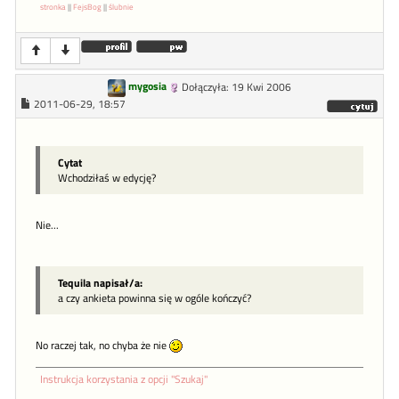
stronka
||
FejsBog
||
ślubnie
mygosia
Dołączyła: 19 Kwi 2006
2011-06-29, 18:57
Cytat
Wchodziłaś w edycję?
Nie...
Tequila napisał/a:
a czy ankieta powinna się w ogóle kończyć?
No raczej tak, no chyba że nie
Instrukcja korzystania z opcji "Szukaj"