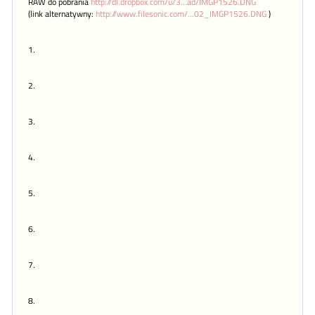
RAW do pobrania
http://dl.dropbox.com/u/3...ad/IMGP1526.DNG
(link alternatywny:
http://www.filesonic.com/...02_IMGP1526.DNG
)
1.
2.
3.
4.
5.
6.
7.
8.