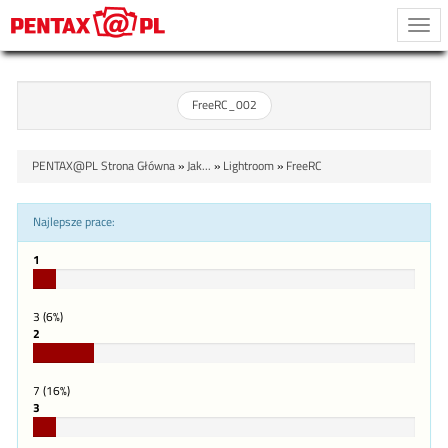
Togg
navi
FreeRC_002
PENTAX@PL Strona Główna
»
Jak...
»
Lightroom
»
FreeRC
Najlepsze prace:
1
6%
Complete
3 (6%)
2
16%
Complete
7 (16%)
3
6%
Complete