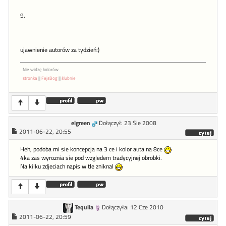
9.
ujawnienie autorów za tydzień:)
Nie widzę kolorów
stronka
||
FejsBog
||
ślubnie
elgreen
Dołączył: 23 Sie 2008
2011-06-22, 20:55
Heh, podoba mi sie koncepcja na 3 ce i kolor auta na 8ce
4ka zas wyroznia sie pod wzgledem tradycyjnej obrobki.
Na kilku zdjeciach napis w tle zniknal
Tequila
Dołączyła: 12 Cze 2010
2011-06-22, 20:59