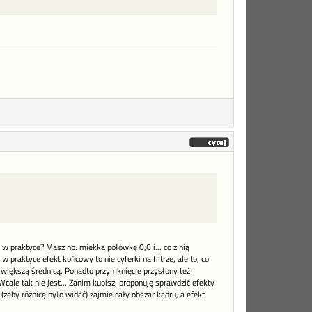
o w praktyce? Masz np. miekką połówkę 0,6 i... co z nią
 w praktyce efekt końcowy to nie cyferki na filtrze, ale to, co
 z większą średnicą. Ponadto przymknięcie przysłony też
. Wcale tak nie jest... Zanim kupisz, proponuję sprawdzić efekty
(żeby różnicę było widać) zajmie cały obszar kadru, a efekt