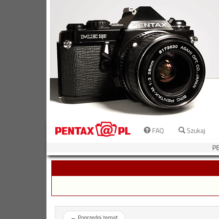
FAQ
Szukaj
P
←
Poprzedni temat