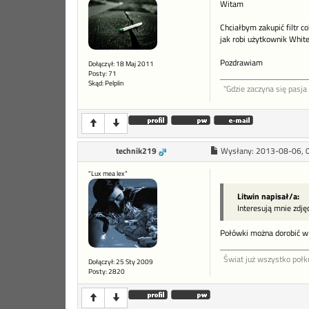
Witam
Chciałbym zakupić filtr 
jak robi użytkownik White
Pozdrawiam
Dołączył: 18 Maj 2011
Posty: 71
Skąd: Pelplin
"Gdzie zaczyna się pasj
technik219
Wysłany:
2013-08-06, 
"Lux mea lex"
Litwin napisał/a:
Interesują mnie zdję
Połówki można dorobić w f
Świat już wszystko połkn
Dołączył: 25 Sty 2009
Posty: 2820