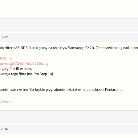
23:22
cokin Hitech 85 ND3.0 nakręcony na obiektyw Samsunga GX20. Zastanawiam się nad kupne
lorki.jpg
k.us/img21/2484/dsc0580a.jpg
ający filtr IR w body.
ersja tego filtra (nie Pro Stop 10)
nie i wie czy ten filtr będzie przynajmniej działał w miarę dobrze z Pentaxem...
50, Metz 44.
22:34