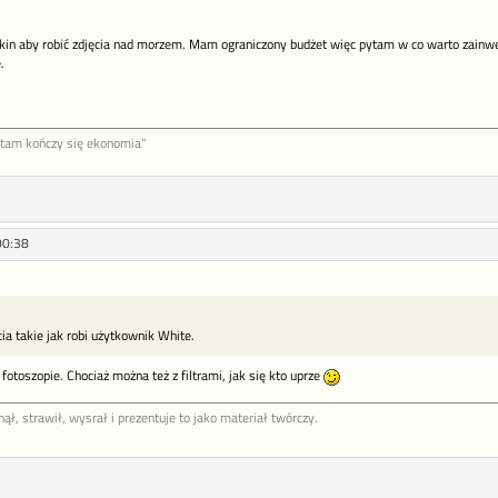
cokin aby robić zdjęcia nad morzem. Mam ograniczony budżet więc pytam w co warto zainw
.
a tam kończy się ekonomia"
00:38
cia takie jak robi użytkownik White.
otoszopie. Chociaż można też z filtrami, jak się kto uprze
ął, strawił, wysrał i prezentuje to jako materiał twórczy.