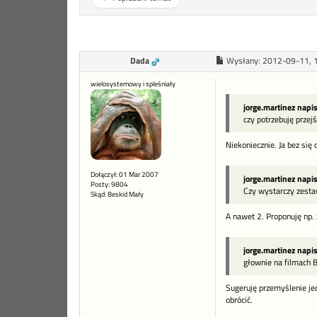
Dada
Wysłany:
2012-09-11, 
wielosystemowy i spleśniały
jorge.martinez napi
czy potrzebuję przejś
Niekoniecznie. Ja bez się 
Dołączył: 01 Mar 2007
jorge.martinez napi
Posty: 9804
Czy wystarczy zesta
Skąd: Beskid Mały
A nawet 2. Proponuję np.
jorge.martinez napi
głownie na filmach 
Sugeruję przemyślenie je
obrócić.