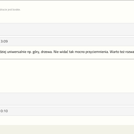
racie jest boskie.
13:09
ardziej uniwersalnie np. góry, drzewa. Nie widać tak mocno przyciemnienia. Warto też ro
10:10