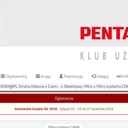
Użytkownicy
Grupy
Rejestracja
Zaloguj
D/N
ENTAX@PL Strona Główna
»
Czym...
»
Obiektywy i filtry
»
Filtry systemu CO
Ogłoszenie
Kaszubskie Grzybki AD 2026
- Edycja XV -
25 do 27 września 2026
Filtry systemu COKIN