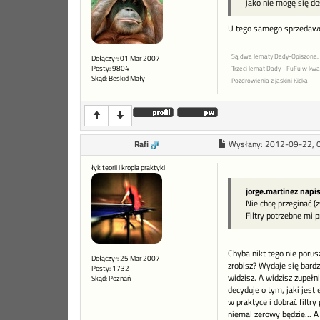
jako nie mogę się d
U tego samego sprzedawc
Są dwa lematy Dady-Opiszona.
Dołączył: 01 Mar 2007
Posty: 9804
Trzeci lemat Dady - FuFu w kwad
Skąd: Beskid Mały
Pozdrowienia z jaskini Kicka
Rafi
Wysłany:
2012-09-22, 
łyk teorii i kropla praktyki
jorge.martinez napi
Nie chcę przeginać (
Filtry potrzebne mi 
Chyba nikt tego nie porusz
Dołączył: 25 Mar 2007
zrobisz? Wydaje się bardzo
Posty: 1732
widzisz. A widzisz zupełn
Skąd: Poznań
decyduje o tym, jaki jest 
w praktyce i dobrać filtr
niemal zerowy będzie... A r