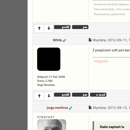
Są dwa lematy Dady-Opiszona.
Trzeci lemat Dady - FuFu w kwad
Pozdrowienia z jaskini Kicka
White
Wysłany:
2012-09-11, 
Z przejściem soft jest b
fotografie
Dołączył: 31 Paź 2008
Posty: 4789
Skąd: Wrocław
jorge.martinez
Wysłany:
2012-09-12, 
S Y N D Y K A T
Dada napisał/a: