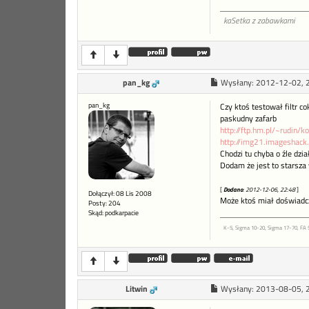
kaSetka z zabawkami
pan_kg
Wysłany:
2012-12-02, 
pan_kg
Czy ktoś testował filtr 
paskudny zafarb
http://ftp.hm.pl/~rudin/ko
http://img21.imageshac
Chodzi tu chyba o źle dział
Dodam że jest to starsza w
[
Dodano
: 2012-12-06, 22:48
]
Dołączył: 08 Lis 2008
Może ktoś miał doświadcze
Posty: 204
Skąd: podkarpacie
K-5, Sigma 10-20, Sigma 17-70, FA 
Litwin
Wysłany:
2013-08-05, 