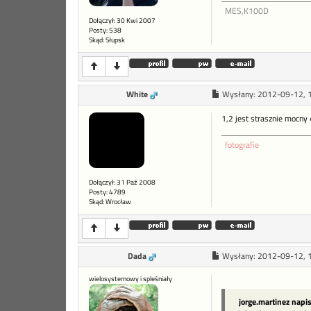
MES,K100D
Dołączył: 30 Kwi 2007
Posty: 538
Skąd: Słupsk
White
Wysłany:
2012-09-12, 
1,2 jest strasznie mocny 
fotografie
Dołączył: 31 Paź 2008
Posty: 4789
Skąd: Wrocław
Dada
Wysłany:
2012-09-12, 
wielosystemowy i spleśniały
jorge.martinez napi