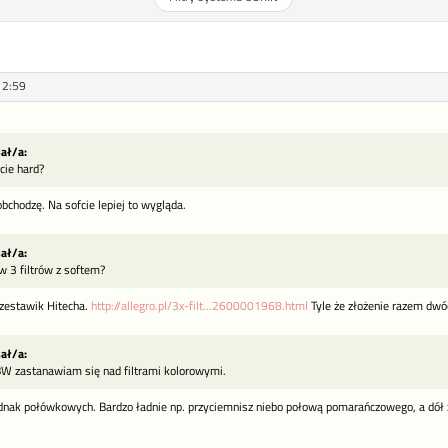
12:59
sał/a:
cie hard?
obchodzę. Na sofcie lepiej to wygląda.
sał/a:
w 3 filtrów z softem?
 zestawik Hitecha.
http://allegro.pl/3x-filt...2600001968.html
Tyle że złożenie razem dwóc
sał/a:
BW zastanawiam się nad filtrami kolorowymi.
dnak połówkowych. Bardzo ładnie np. przyciemnisz niebo połową pomarańczowego, a dół 