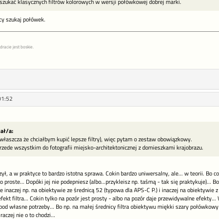
oszukać klasycznych filtrów kolorowych w wersji połówkowej dobrej marki.
y szukaj połówek.
racie jest boskie.
01:52
sał/a:
zwłaszcza że chciałbym kupić lepsze filtry), więc pytam o zestaw obowiązkowy.
przede wszystkim do fotografii miejsko-architektonicznej z domieszkami krajobrazu.
ył, a w praktyce to bardzo istotna sprawa. Cokin bardzo uniwersalny, ale... w teorii. Bo c
 proste... Dopóki jej nie podepniesz (albo...przykleisz np. taśmą - tak się praktykuje)... Bo
ie inaczej np. na obiektywie ze średnicą 52 (typowa dla APS-C P.) i inaczej na obiektywie
efekt filtra... Cokin tylko na pozór jest prosty - albo na pozór daje przewidywalne efekty..
y pod własne potrzeby... Bo np. na małej średnicy filtra obiektywu miękki szary połówkowy 
aczej nie o to chodzi...