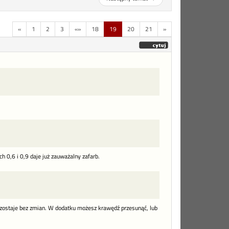
«
1
2
3
«»
18
19
20
21
»
h 0,6 i 0,9 daje już zauważalny zafarb.
zostaje bez zmian. W dodatku możesz krawędź przesunąć, lub