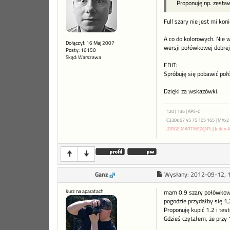
Proponuję np. zestaw
Full szary nie jest mi ko
A co do kolorowych. Nie w
Dołączył: 16 Maj 2007
wersji połówkowej dobrej
Posty: 16150
Skąd: Warszawa
EDIT:
Spróbuję się pobawić po
Dzięki za wskazówki.
120 | 135 | APS-C
C330s 67 45 75 105 165 | MXx2 ME
JORGE.MARTINEZ@PL
|
Jeden A
Ganz
Wysłany:
2012-09-12, 
kurz na aparatach
mam 0.9 szary połówkowy -
pogodzie przydałby się 1,
Proponuję kupić 1.2 i tes
Gdzieś czytałem, że przy 1