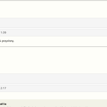
11:39
4 przysłony.
12:17
sał/a: