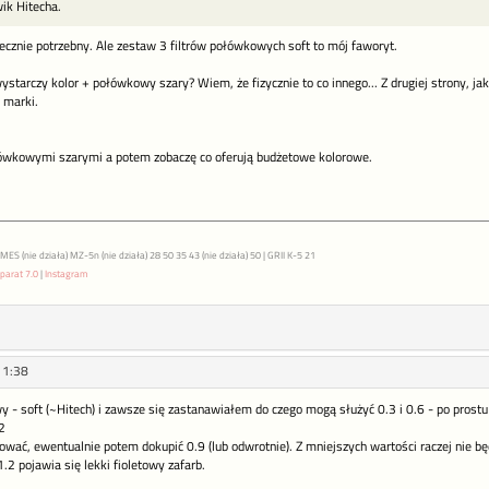
ik Hitecha.
niecznie potrzebny. Ale zestaw 3 filtrów połówkowych soft to mój faworyt.
ystarczy kolor + połówkowy szary? Wiem, że fizycznie to co innego... Z drugiej strony, j
 marki.
łówkowymi szarymi a potem zobaczę co oferują budżetowe kolorowe.
S (nie działa) MZ-5n (nie działa) 28 50 35 43 (nie działa) 50 | GRII K-5 21
parat 7.0
|
Instagram
11:38
 soft (~Hitech) i zawsze się zastanawiałem do czego mogą służyć 0.3 i 0.6 - po prostu 
2
tować, ewentualnie potem dokupić 0.9 (lub odwrotnie). Z mniejszych wartości raczej nie 
.2 pojawia się lekki fioletowy zafarb.