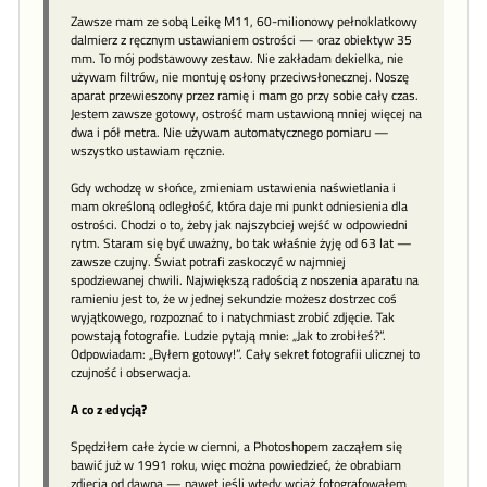
Zawsze mam ze sobą Leikę M11, 60-milionowy pełnoklatkowy
dalmierz z ręcznym ustawianiem ostrości — oraz obiektyw 35
mm. To mój podstawowy zestaw. Nie zakładam dekielka, nie
używam filtrów, nie montuję osłony przeciwsłonecznej. Noszę
aparat przewieszony przez ramię i mam go przy sobie cały czas.
Jestem zawsze gotowy, ostrość mam ustawioną mniej więcej na
dwa i pół metra. Nie używam automatycznego pomiaru —
wszystko ustawiam ręcznie.
Gdy wchodzę w słońce, zmieniam ustawienia naświetlania i
mam określoną odległość, która daje mi punkt odniesienia dla
ostrości. Chodzi o to, żeby jak najszybciej wejść w odpowiedni
rytm. Staram się być uważny, bo tak właśnie żyję od 63 lat —
zawsze czujny. Świat potrafi zaskoczyć w najmniej
spodziewanej chwili. Największą radością z noszenia aparatu na
ramieniu jest to, że w jednej sekundzie możesz dostrzec coś
wyjątkowego, rozpoznać to i natychmiast zrobić zdjęcie. Tak
powstają fotografie. Ludzie pytają mnie: „Jak to zrobiłeś?”.
Odpowiadam: „Byłem gotowy!”. Cały sekret fotografii ulicznej to
czujność i obserwacja.
A co z edycją?
Spędziłem całe życie w ciemni, a Photoshopem zacząłem się
bawić już w 1991 roku, więc można powiedzieć, że obrabiam
zdjęcia od dawna — nawet jeśli wtedy wciąż fotografowałem