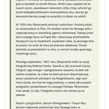
grze w baseball na ulicach Bronxu. Wiele czasu spędzał też ze
swoim ojcem, zawodowym bokserem, który chcąc uchronić go
przed niebezpieczeństwami amerykańskiej ulicy nauczył go
zwracania bacznej uwagi na wszystko co dzieje się wokół.
W 1959 roku Meyerowitz ukończył malarstwo i historię sztuki
na uniwersytecie w Ohio. Po studiach wrócił do Nowego Jorku i
rozpoczął pracę w niewielkiej agencji reklamowej. Patrząc przez
okno swojego biura na Piątej Alei i obserwując przechodniów
tłoczących się na chodnikach, wyobrażał sobie, że pewnego dnia
po prostu nie wróci do biura po przerwie obiadowej. Poczuł
tęsknotę za pozostaniem na ulicy, w samym środku gwarnego,
miejskiego życia.
Pewnego popołudnia, 1962 roku, Meyerowitz trafił na sesję
fotograficzną Roberta Franka. Sposób w jaki pracował słynny
fotograf, jego energia i zaangażowanie wywarły na Joelu tak
wielkie wrażenie, że z dnia na dzień porzucił dotychczasową
pracę i postanowił poświęcić się fotografowaniu. Jego szef,
Harry Gordo, nie miał do niego pretensji, a nawet jako prezent
pożegnalny sprezentował mu swojego Pentaxa. Meyerowitz
miał wtedy 22 lata. Fotografia miała z nim zostać już na
zawsze.
Razem z przyjaciółmi, Garrym Winograndem i Tonym Ray-
Jonsem codziennie przemierzał ulice Nowego Jorku w