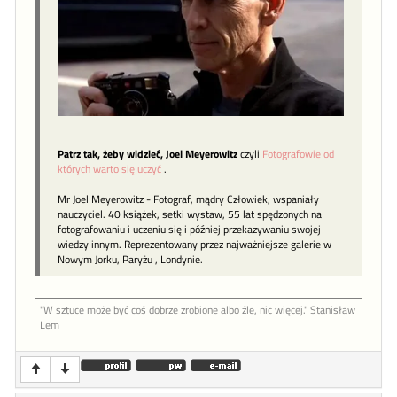
Patrz tak, żeby widzieć, Joel Meyerowitz
czyli
Fotografowie od
których warto się uczyć
.
Mr Joel Meyerowitz - Fotograf, mądry Człowiek, wspaniały
nauczyciel. 40 książek, setki wystaw, 55 lat spędzonych na
fotografowaniu i uczeniu się i później przekazywaniu swojej
wiedzy innym. Reprezentowany przez najważniejsze galerie w
Nowym Jorku, Paryżu , Londynie.
"W sztu­ce może być coś dob­rze zro­bione al­bo źle, nic więcej." Stanisław
Lem