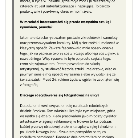
dobrze, a życie w Toskanii, gdzie moja żona i ja mieszkamy od
czterech lat, jest satysfakcjonujące i inspirujące. To bardzo
produktywny i pozytywny okres w moim życiu.
W młodości interesowałeś się przede wszystkim sztuką i
rysunkiem, prawda?
Jako małe dziecko rysowałem postacie z kreskówek i samoloty
oraz przerysowywałem komiksy. Mój ojciec rzeźbił i malował w
klasyczny sposób. Zawsze fascynowało mnie obserwowanie
tego, jak na papierze tworzy coś z niczego albo lepi coś z gliny, a
nawet śniegu. Więc rysowanie było po prostu częścią tego,
czym się zajmowałem. Potem poszedłem do szkoły
artystycznej, by studiować historię sztuki i malarstwo, więc w
pewnym sensie mój sposób wyrażania siebie wywodził się ze
świata sztuki. Przed 24. rokiem życia w ogóle nie zetknąłem się
z fotografią.
Dlaczego zdecydowałeś się fotografować na ulicy?
Dorastałem i wychowywałem się na ulicach robotniczych
dzielnic Bronksu. Tam właśnie ulica była tym miejscem, gdzie
wszystko się działo. Kiedy pracowałem jako młodszy dyrektor
artystyczny w agencji reklamowej w Nowym Jorku, podczas
każdej przerwy obiadowej brałem kanapkę w rękę i chodziłem
po ulicach Nowego Jorku. Szukałem pomysłów na to, co
chciałbym namalować. Pewnego dnia pożyczyłem od mojego