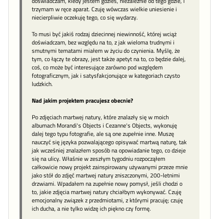
doświadczam, kiedy jestem gdzieś, niezależnie od tego gdzie, i
trzymam w ręce aparat. Czuję wówczas wielkie uniesienie i
niecierpliwie oczekuję tego, co się wydarzy.
To musi być jakiś rodzaj dziecinnej niewinność, której wciąż
doświadczam, bez względu na to, z jak wieloma trudnymi i
smutnymi tematami miałem w życiu do czynienia. Myślę, że
tym, co łączy te obrazy, jest także apetyt na to, co będzie dalej,
coś, co może być interesujące zarówno pod względem
fotograficznym, jak i satysfakcjonujące w kategoriach czysto
ludzkich.
Nad jakim projektem pracujesz obecnie?
Po zdjęciach martwej natury, które znalazły się w moich
albumach Morandi's Objects i Cezanne's Objects, wykonuję
dalej tego typu fotografie, ale są one zupełnie inne. Muszę
nauczyć się języka pozwalającego opisywać martwą naturę, tak
jak wcześniej znalazłem sposób na opowiadanie tego, co dzieje
się na ulicy. Właśnie w zeszłym tygodniu rozpocząłem
całkowicie nowy projekt zainspirowany używanymi przeze mnie
jako stół do zdjęć martwej natury zniszczonymi, 200-letnimi
drzwiami. Wpadałem na zupełnie nowy pomysł, jeśli chodzi o
to, jakie zdjęcia martwej natury chciałbym wykonywać. Czuję
emocjonalny związek z przedmiotami, z którymi pracuję; czuję
ich ducha, a nie tylko widzę ich piękno czy formę.