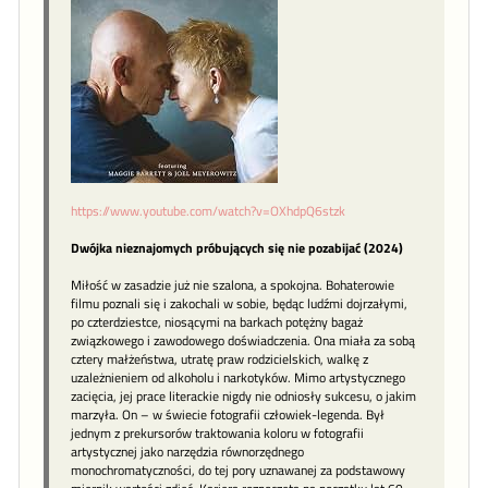
https://www.youtube.com/watch?v=OXhdpQ6stzk
Dwójka nieznajomych próbujących się nie pozabijać (2024)
Miłość w zasadzie już nie szalona, a spokojna. Bohaterowie
filmu poznali się i zakochali w sobie, będąc ludźmi dojrzałymi,
po czterdziestce, niosącymi na barkach potężny bagaż
związkowego i zawodowego doświadczenia. Ona miała za sobą
cztery małżeństwa, utratę praw rodzicielskich, walkę z
uzależnieniem od alkoholu i narkotyków. Mimo artystycznego
zacięcia, jej prace literackie nigdy nie odniosły sukcesu, o jakim
marzyła. On – w świecie fotografii człowiek-legenda. Był
jednym z prekursorów traktowania koloru w fotografii
artystycznej jako narzędzia równorzędnego
monochromatyczności, do tej pory uznawanej za podstawowy