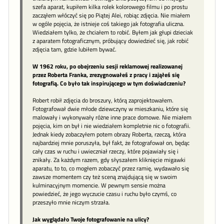
szefa aparat, kupiłem kilka rolek kolorowego filmu i po prostu
zacząłem włóczyć się po Piątej Alei, robiąc zdjęcia. Nie miałem
w ogóle pojęcia, że istnieje coś takiego jak fotografia uliczna.
Wiedziałem tylko, że chciałem to robić. Byłem jak głupi dzieciak
z aparatem fotograficznym, próbujący dowiedzieć się, jak robić
zdjęcia tam, gdzie lubiłem bywać.
W 1962 roku, po obejrzeniu sesji reklamowej realizowanej
przez Roberta Franka, zrezygnowałeś z pracy i zająłeś się
fotografią. Co było tak inspirującego w tym doświadczeniu?
Robert robił zdjęcia do broszury, którą zaprojektowałem.
Fotografował dwie młode dziewczyny w mieszkaniu, które się
malowały i wykonywały różne inne prace domowe. Nie miałem
pojęcia, kim on był i nie wiedziałem kompletnie nic o fotografii.
Jednak kiedy zobaczyłem potem obrazy Roberta, rzeczą, która
najbardziej mnie poruszyła, był fakt, że fotografował on, będąc
cały czas w ruchu i uwieczniał rzeczy, które pojawiały się i
znikały. Za każdym razem, gdy słyszałem kliknięcie migawki
aparatu, to to, co mogłem zobaczyć przez ramię, wydawało się
zawsze momentem czy też sceną znajdującą się w swoim
kulminacyjnym momencie. W pewnym sensie można
powiedzieć, że jego wyczucie czasu i ruchu było czymś, co
przeszyło mnie niczym strzała.
Jak wyglądało Twoje fotografowanie na ulicy?