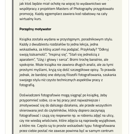
jak ktoś będzie miał ochotę na więcej to wydawnictwo we
współpracy z projektem Masters of Photography przygotowało
promocję. Każdy egzemplarz zawiera kod rabatowy na cały
wirtualny kurs.
Porządny motywator
Książka została wydana w przystępnym, poradnikowym stylu.
Każdy z dwudziestu rozdziałów to jedna lekcja, jedna
wskazówka, za którą uczeń ma podążać. Przykłady? “Odkryj
swoją tożsamość”, “Inspiruj się”, “Stań się jednością z
aparatem”, “Użyj i głowy i serca”. Brzmi trochę banalnie, ale
spokojnie. Może książka nie zawiera długich analiz, ale za tymi
prostymi myślami, kryją się dość szczegółowe opisy. To prawda
jednak, że bardziej one dotyczą filozofii fotografowania, szukania
swojego stylu niż czysto technicznych aspektów pracy z
fotografią.
Doświadczeni fotografowie mogą sięgnąć po książkę, żeby
przypomnieć sobie, co w tej pracy jest najważniejsze i
zmotywować się do dalszego działania, ale przede wszystkim
skierowana jest do czytelników, którzy dopiero zaczynają
fotografować i czują się niepewnie np. w robieniu zdjęć na ulicy,
czy nie wiedzą właściwie, które zdjęcia są naprawdę wyjątkowe,
a które nie. Często są to proste wskazówki typu: fotografowana
przez ciebie postać nie zawsze powinna być w samym centrum