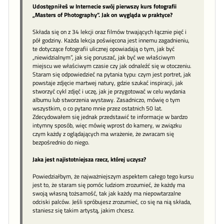
Udostępniłeś w Internecie swój pierwszy kurs fotografii
„Masters of Photography”. Jak on wygląda w praktyce?
Składa się on z 34 lekcji oraz filmów trwających łącznie pięć i
pół godziny. Każda lekcja poświęcona jest innemu zagadnieniu,
te dotyczące fotografii ulicznej opowiadają o tym, jak być
„niewidzialnym”, jak się poruszać, jak być we właściwym
miejscu we właściwym czasie czy jak odnaleźć się w otoczeniu.
Staram się odpowiedzieć na pytania typu: czym jest portret, jak
powstaje zdjęcie martwej natury, gdzie szukać inspiracji, jak
stworzyć cykl zdjęć i uczę, jak je przygotować w celu wydania
albumu lub stworzenia wystawy. Zasadniczo, mówię o tym
wszystkim, o co pytano mnie przez ostatnich 50 lat.
Zdecydowałem się jednak przedstawić te informacje w bardzo
intymny sposób, więc mówię wprost do kamery, w związku
czym każdy z oglądających ma wrażenie, że zwracam się
bezpośrednio do niego.
Jaka jest najistotniejsza rzecz, której uczysz?
Powiedziałbym, że najważniejszym aspektem całego tego kursu
jest to, że staram się pomóc ludziom zrozumieć, że każdy ma
swoją własną tożsamość, tak jak każdy ma niepowtarzalne
odciski palców. Jeśli spróbujesz zrozumieć, co się na nią składa,
staniesz się takim artystą, jakim chcesz.