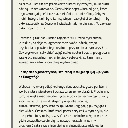
na filmie. Uwielbiam pracować z plikami cyfrowymi, uwielbiam,
gdy są już zeskanowane. Oczywiście poprawiam zdjęcia, które
tego wymagają. Jeśli trzeba, rozjaśniam cienie. Chcę, żeby w
moich fotografiach było jak najwięcej rozpiętości tonalnej — by
były szczegóły zarówno w światłach, jak i w cieniach. To zawsze
była moja filozofia.
Staram się tak naświetlać zdjęcia z M11, żeby były trochę
„płaskie”, co daje mi ogromne możliwości późniejszego
uzyskania odpowiedniego wydruku przy minimalnym wysiłku.
Gdy wgrywam cały dzień zdjęć na komputer i dyski, przeglądam
wszystko na pełnym ekranie, żeby zobaczyć, co tam mam, i
zaznaczam kadry, które chcę wydrukować.
Co sądzisz o generatywnej sztucznej inteligencji i jej wpływie
na fotografię?
Wchodzimy w erę zdjęć robionych bez aparatu, gdzie punktem
wyjścia stają się słowa i obrazy z naszej wyobraźni. Problem w
tym, że większość osób korzystających z tej technologii tworzy
głównie fantazje — dostajemy więc absurdalne,
surrealistyczne, potworne wizje, które wyglądają jak wyjęte z
gier wideo. Czasami ktoś zrobi portret czy coś w tym stylu, ale
to zupełnie inny rodzaj „czasu” niż ten, w którym żyjemy teraz,
gdzie wszystko dzieje się na naszych oczach i musimy
uruchomić całą swoją intuicję i umiejętność przewidywania,