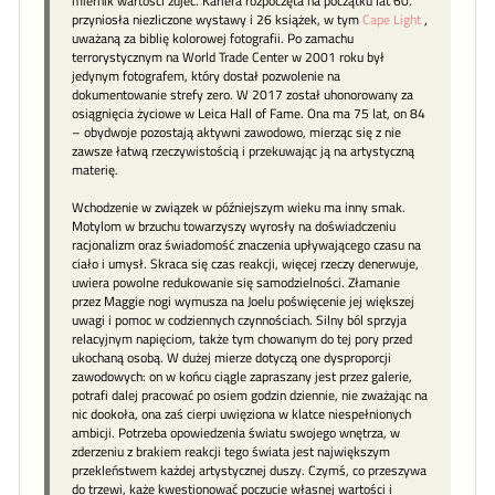
miernik wartości zdjeć. Kariera rozpoczęta na początku lat 60.
przyniosła niezliczone wystawy i 26 książek, w tym
Cape Light
,
uważaną za biblię kolorowej fotografii. Po zamachu
terrorystycznym na World Trade Center w 2001 roku był
jedynym fotografem, który dostał pozwolenie na
dokumentowanie strefy zero. W 2017 został uhonorowany za
osiągnięcia życiowe w Leica Hall of Fame. Ona ma 75 lat, on 84
– obydwoje pozostają aktywni zawodowo, mierząc się z nie
zawsze łatwą rzeczywistością i przekuwając ją na artystyczną
materię.
Wchodzenie w związek w późniejszym wieku ma inny smak.
Motylom w brzuchu towarzyszy wyrosły na doświadczeniu
racjonalizm oraz świadomość znaczenia upływającego czasu na
ciało i umysł. Skraca się czas reakcji, więcej rzeczy denerwuje,
uwiera powolne redukowanie się samodzielności. Złamanie
przez Maggie nogi wymusza na Joelu poświęcenie jej większej
uwagi i pomoc w codziennych czynnościach. Silny ból sprzyja
relacyjnym napięciom, także tym chowanym do tej pory przed
ukochaną osobą. W dużej mierze dotyczą one dysproporcji
zawodowych: on w końcu ciągle zapraszany jest przez galerie,
potrafi dalej pracować po osiem godzin dziennie, nie zważając na
nic dookoła, ona zaś cierpi uwięziona w klatce niespełnionych
ambicji. Potrzeba opowiedzenia światu swojego wnętrza, w
zderzeniu z brakiem reakcji tego świata jest największym
przekleństwem każdej artystycznej duszy. Czymś, co przeszywa
do trzewi, każe kwestionować poczucie własnej wartości i