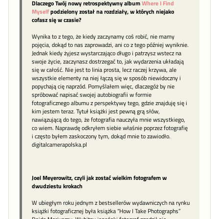
Dlaczego Twój nowy retrospektywny album
Where I Find
Myself
podzielony został na rozdziały, w których niejako
cofasz się w czasie?
Wynika to z tego, że kiedy zaczynamy coś robić, nie mamy
pojęcia, dokąd to nas zaprowadzi, ani co z tego później wyniknie.
Jednak kiedy żyjesz wystarczająco długo i patrzysz wstecz na
swoje życie, zaczynasz dostrzegać to, jak wydarzenia układają
się w całość. Nie jest to linia prosta, lecz raczej krzywa, ale
wszystkie elementy na niej łączą się w sposób niewidoczny i
popychają cię naprzód. Pomyślałem więc, dlaczegóż by nie
spróbować napisać swojej autobiografii w formie
fotograficznego albumu z perspektywy tego, gdzie znajduję się i
kim jestem teraz. Tytuł książki jest pewną grą słów,
nawiązującą do tego, że fotografia nauczyła mnie wszystkiego,
co wiem. Naprawdę odkryłem siebie właśnie poprzez fotografię
i często byłem zaskoczony tym, dokąd mnie to zawiodło.
digitalcamerapolska.pl
Joel Meyerowitz, czyli jak zostać wielkim fotografem w
dwudziestu krokach
W ubiegłym roku jednym z bestsellerów wydawniczych na rynku
książki fotograficznej była książka “How I Take Photographs”