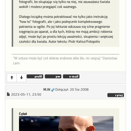
fotografii, bo skupiając się tylko na niej, nie zauważasz świata
wokół i możesz przegapić coś ważnego.
Dlatego książkę można potraktować nie tylko jako instrukcję
“how to” fotografii, ale i jako podręcznik kompleksowego
patrzenia w ogóle. Po jej lekturze odczuwa się silne pragnienie
sięgnięcia po aparat, a dla tych, którzy nie mają ambicji robienia
zdjęć, może być po prostu lekcją uważności, skupienia i większej
czułości dla świata. Autor tekstu: Piotr Kalisz/Fotopolis
"W sztu­ce może być coś dob­rze zro­bione al­bo źle, nic więcej." Stanisław
Lem
M.W
Dołączył: 20 Sie 2008
2023-05-11, 23:50
Cytat