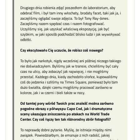
Drugiego dnia robienia zdjęć poszedłem do laboratorium, aby
odebrać film, i był tam inny włochaty, brodaty facet, taki jak ja, i
zaczęliśmy oglądać swoje zdjęcia. To był Tony Ray-Jones.
Zaczęliśmy razem spędzać czas i razem fotografować.
Uczyliśmy się, jak uzyskać właściwą ekspozycję, jak być
szybkim, w jaki sposób podchodzić blisko ludzi i jak wywoływać
odbitki.
Czy ekscytowało Cię uczucie, że robisz coś nowego?
To było jak narkotyk, nigdy wcześniej ani później niczego takiego
nie doświadczyłem. Byliśmy jak w transie, chcieliśmy być cały
czas na ulicy, aby zobaczyć jak najwięcej, i nie mogliśmy
przestać. Każdego dnia, kiedy zachodziło słońce, kupowaliśmy
coś do jedzenia i szliśmy na Times Square, ponieważ było tam
dużo światła, dzięki czemu mogliśmy pracować zarówno w
kolorze, jak i w czerni i bieli także w nocy.
Od tamtej pory wśród Twoich prac znaleźć można zarówno
pogodne obrazy z półwyspu Cape Cod, jak i dramatyczne
sceny ukazujące zniszczenia po atakach na World Trade
Center. Czy coś łączy ten tak różnorodny zbiór fotografii?
To naprawdę dobre pytanie. Myślę, że istnieje między nimi
związek. Powiedziałbym, że emanuje z nich radość, jakiej