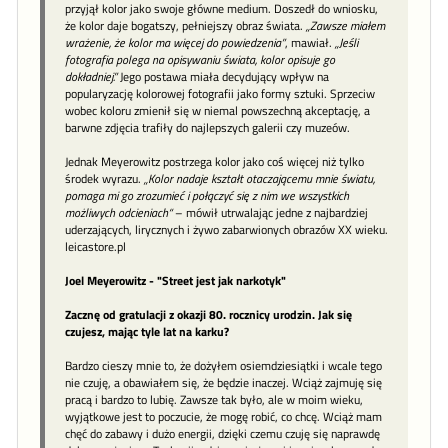
przyjął kolor jako swoje główne medium. Doszedł do wniosku,
że kolor daje bogatszy, pełniejszy obraz świata.
„Zawsze miałem
wrażenie, że kolor ma więcej do powiedzenia”
, mawiał.
„Jeśli
fotografia polega na opisywaniu świata, kolor opisuje go
dokładniej.”
Jego postawa miała decydujący wpływ na
popularyzację kolorowej fotografii jako formy sztuki. Sprzeciw
wobec koloru zmienił się w niemal powszechną akceptację, a
barwne zdjęcia trafiły do najlepszych galerii czy muzeów.
Jednak Meyerowitz postrzega kolor jako coś więcej niż tylko
środek wyrazu.
„Kolor nadaje kształt otaczającemu mnie światu,
pomaga mi go zrozumieć i połączyć się z nim we wszystkich
możliwych odcieniach“
– mówił utrwalając jedne z najbardziej
uderzających, lirycznych i żywo zabarwionych obrazów XX wieku.
leicastore.pl
Joel Meyerowitz - "Street jest jak narkotyk"
Zacznę od gratulacji z okazji 80. rocznicy urodzin. Jak się
czujesz, mając tyle lat na karku?
Bardzo cieszy mnie to, że dożyłem osiemdziesiątki i wcale tego
nie czuję, a obawiałem się, że będzie inaczej. Wciąż zajmuję się
pracą i bardzo to lubię. Zawsze tak było, ale w moim wieku,
wyjątkowe jest to poczucie, że mogę robić, co chcę. Wciąż mam
chęć do zabawy i dużo energii, dzięki czemu czuję się naprawdę