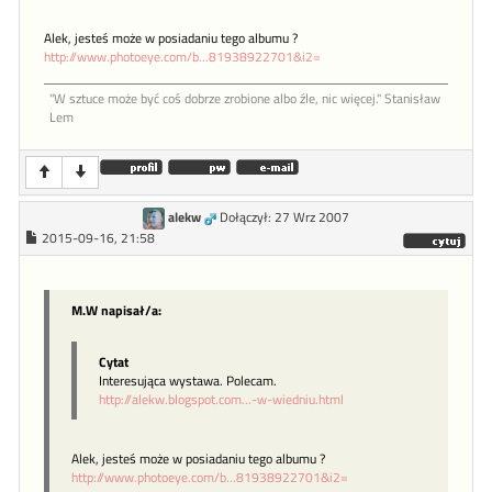
Alek, jesteś może w posiadaniu tego albumu ?
http://www.photoeye.com/b...81938922701&i2=
"W sztu­ce może być coś dob­rze zro­bione al­bo źle, nic więcej." Stanisław
Lem
alekw
Dołączył: 27 Wrz 2007
2015-09-16, 21:58
M.W napisał/a:
Cytat
Interesująca wystawa. Polecam.
http://alekw.blogspot.com...-w-wiedniu.html
Alek, jesteś może w posiadaniu tego albumu ?
http://www.photoeye.com/b...81938922701&i2=