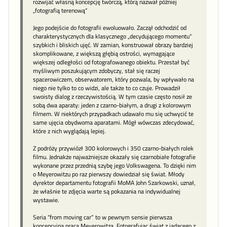
rozwijać własną koncepcję twórczą, którą nazwał później
„fotografią terenową“
Jego podejście do fotografii ewoluowało. Zaczął odchodzić od
charakterystycznych dla klasycznego „decydującego momentu“
szybkich i bliskich ujęć. W zamian, konstruował obrazy bardziej
skomplikowane, z większą głębią ostrości, wymagające
większej odległości od fotografowanego obiektu. Przestał być
myśliwym poszukującym zdobyczy, stał się raczej
spacerowiczem, obserwatorem, który pozwala, by wpływało na
niego nie tylko to co widzi, ale także to co czuje. Prowadził
swoisty dialog z rzeczywistością. W tym czasie często nosił ze
sobą dwa aparaty: jeden z czarno-białym, a drugi z kolorowym
filmem. W niektórych przypadkach udawało mu się uchwycić te
same ujęcia obydwoma aparatami. Mógł wówczas zdecydować,
które z nich wyglądają lepiej.
Z podróży przywiózł 300 kolorowych i 350 czarno-białych rolek
filmu. Jednakże najważniejsze okazały się czarnobiałe fotografie
wykonane przez przednią szybę jego Volkswagena. To dzięki nim
o Meyerowitzu po raz pierwszy dowiedział się świat. Młody
dyrektor departamentu fotografii MoMA John Szarkowski, uznał,
że właśnie te zdjęcia warte są pokazania na indywidualnej
wystawie.
Seria “from moving car” to w pewnym sensie pierwsza
koncepcyjna praca Meyerowitza. Fotografując świat z jadącego z