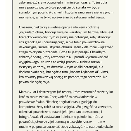
żeby znaleźć się w odpowiednim miejscu i czasie. To jest dla
mnie prawdziwe, twórcze podejście do świata — bycie
świadomym potencjału chwili i fizyczne zanurzenie się w żywym
momencie, a nie tylko opisywanie go sztucznej inteligencji.
Owszem, niektórzy świetnie operują słowem i potrafią
„wygadać” obraz, tworząc kolejne warstwy. Im bardziej ktoś jest
literacko wyrobiony, tym większy ma potencjał, żeby stworzyć
coś głębokiego i poruszającego, a nie tylko powierzchowne,
dekoracyjne, surrealistyczne obrazki. Jednak dla mnie większość
z tego to czysta błazenada. Gdzie tu jest poezja? Chciałbym
zobaczyć poetę, który rozmawia z AI i potrafi wyczarować coś
wyjątkowego. Na razie to wciąż proces w trakcie rozwoju.
Wszyscy widzimy, że drzemie w tym wielki potencjał, ale
dopiero okaże się, kto będzie tym „Bobem Dylanem AI”, kimś,
kto stworzy prawdziwą poezję za pomocą tego narzędzia. Na
pewno nie będę to ja.
Mam 87 lat i dostrzegam już rzeczy, które zrozumieć może tylko
ktoś w moim wieku. Chcę wnieść to doświadczenie w
prawdziwy świat. Nie chcę spędzać czasu, gadając do
komputera, żeby robił za mnie zdjęcia. Wolę wyjść na zewnątrz,
oddychać powietrzem, nawet jeśli jest zanieczyszczone, i
fotografować. AI zostawiam kolejnemu pokoleniu, które z
pewnością stworzy z jej pomocą niezwykłe rzeczy — a my
musimy po prostu doczekać, żeby zobaczyć, kto naprawdę okaże