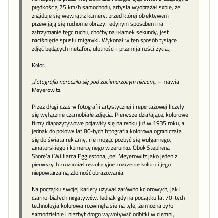
prędkością 75 km/h samochodu, artysta wyobrażał sobie, że
znajduje się wewnątrz kamery, przed której obiektywem
przewijają się ruchome obrazy. Jedynym sposobem na
zatrzymanie tego ruchu, choćby na ułamek sekundy, jest
naciśnięcie spustu migawki. Wykonał w ten sposób tysiące
zdjęć będących metaforą ulotności i przemijalności życia.,
Kolor.
„Fotografia narodziła się pod zachmurzonym niebem„
– mawia
Meyerowitz.
Przez długi czas w fotografii artystycznej i reportażowej liczyły
się wyłącznie czarnobiałe zdjęcia. Pierwsze działające, kolorowe
filmy diapozytywowe pojawiły się na rynku już w 1935 roku, a
jednak do połowy lat 80-tych fotografia kolorowa ograniczała
się do świata reklamy, nie mogąc pozbyć się wulgarnego,
amatorskiego i komercyjnego wizerunku. Obok Stephena
Shore’a i Williama Egglestona, Joel Meyerowitz jako jeden z
pierwszych zrozumiał rewolucyjne znaczenie koloru i jego
niepowtarzalną zdolność obrazowania.
Na początku swojej kariery używał zarówno kolorowych, jak i
czarno-białych negatywów. Jednak gdy na początku lat 70-tych
technologia kolorowa rozwinęła sie na tyle, że można było
samodzielnie i niezbyt drogo wywoływać odbitki w ciemni,