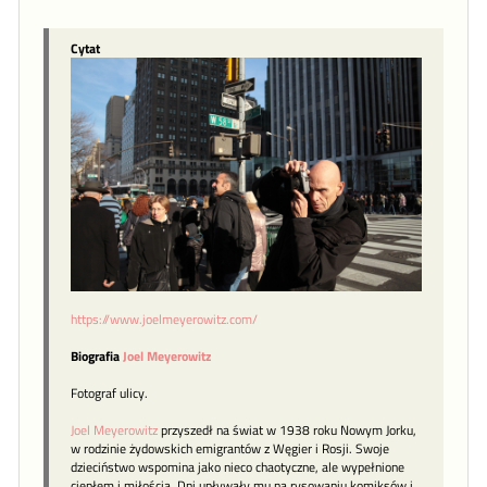
Cytat
https://www.joelmeyerowitz.com/
Biografia
Joel Meyerowitz
Fotograf ulicy.
Joel Meyerowitz
przyszedł na świat w 1938 roku Nowym Jorku,
w rodzinie żydowskich emigrantów z Węgier i Rosji. Swoje
dzieciństwo wspomina jako nieco chaotyczne, ale wypełnione
ciepłem i miłością. Dni upływały mu na rysowaniu komiksów i