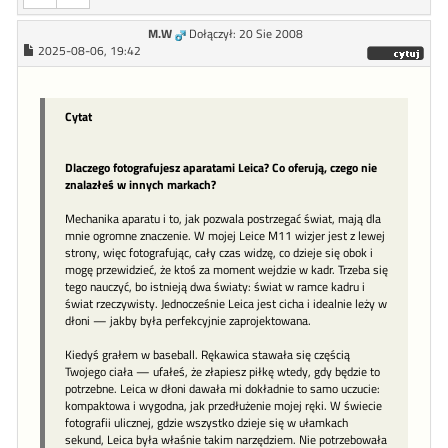
M.W
Dołączył: 20 Sie 2008
2025-08-06, 19:42
Cytat
Dlaczego fotografujesz aparatami Leica? Co oferują, czego nie
znalazłeś w innych markach?
Mechanika aparatu i to, jak pozwala postrzegać świat, mają dla
mnie ogromne znaczenie. W mojej Leice M11 wizjer jest z lewej
strony, więc fotografując, cały czas widzę, co dzieje się obok i
mogę przewidzieć, że ktoś za moment wejdzie w kadr. Trzeba się
tego nauczyć, bo istnieją dwa światy: świat w ramce kadru i
świat rzeczywisty. Jednocześnie Leica jest cicha i idealnie leży w
dłoni — jakby była perfekcyjnie zaprojektowana.
Kiedyś grałem w baseball. Rękawica stawała się częścią
Twojego ciała — ufałeś, że złapiesz piłkę wtedy, gdy będzie to
potrzebne. Leica w dłoni dawała mi dokładnie to samo uczucie:
kompaktowa i wygodna, jak przedłużenie mojej ręki. W świecie
fotografii ulicznej, gdzie wszystko dzieje się w ułamkach
sekund, Leica była właśnie takim narzędziem. Nie potrzebowała