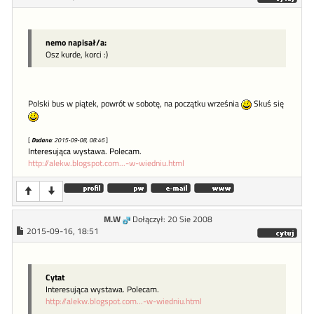
nemo napisał/a:
Osz kurde, korci :)
Polski bus w piątek, powrót w sobotę, na początku września
Skuś się
[
Dodano
: 2015-09-08, 08:46
]
Interesująca wystawa. Polecam.
http://alekw.blogspot.com...-w-wiedniu.html
M.W
Dołączył: 20 Sie 2008
2015-09-16, 18:51
Cytat
Interesująca wystawa. Polecam.
http://alekw.blogspot.com...-w-wiedniu.html