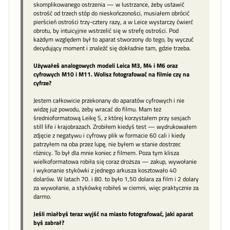
skomplikowanego ostrzenia — w lustrzance, żeby ustawić
ostrość od trzech stóp do nieskończoności, musiałem obrócić
pierścień ostrości trzy-cztery razy, a w Leice wystarczy ćwierć
obrotu, by intuicyjnie wstrzelić się w strefę ostrości. Pod
każdym względem był to aparat stworzony do tego, by wyczuć
decydujący moment i znaleźć się dokładnie tam, gdzie trzeba.
Używałeś analogowych modeli Leica M3, M4 i M6 oraz
cyfrowych M10 i M11. Wolisz fotografować na filmie czy na
cyfrze?
Jestem całkowicie przekonany do aparatów cyfrowych i nie
widzę już powodu, żeby wracać do filmu. Mam też
średnioformatową Leikę S, z której korzystałem przy sesjach
still life i krajobrazach. Zrobiłem kiedyś test — wydrukowałem
zdjęcie z negatywu i cyfrowy plik w formacie 60 cali i kiedy
patrzyłem na oba przez lupę, nie byłem w stanie dostrzec
różnicy. To był dla mnie koniec z filmem. Poza tym klisza
wielkoformatowa robiła się coraz droższa — zakup, wywołanie
i wykonanie stykówki z jednego arkusza kosztowało 40
dolarów. W latach 70. i 80. to było 1,50 dolara za film i 2 dolary
za wywołanie, a stykówkę robiłeś w ciemni, więc praktycznie za
darmo.
Jeśli miałbyś teraz wyjść na miasto fotografować, jaki aparat
byś zabrał?