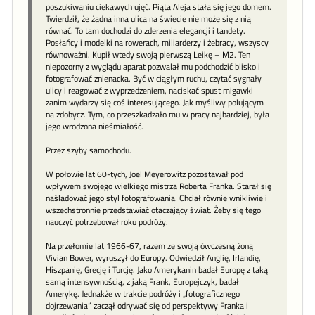
poszukiwaniu ciekawych ujęć. Piąta Aleja stała się jego domem.
Twierdził, że żadna inna ulica na świecie nie może się z nią
równać. To tam dochodzi do zderzenia elegancji i tandety.
Posłańcy i modelki na rowerach, miliarderzy i żebracy, wszyscy
równoważni. Kupił wtedy swoją pierwszą Leikę – M2. Ten
niepozorny z wyglądu aparat pozwalał mu podchodzić blisko i
fotografować znienacka. Być w ciągłym ruchu, czytać sygnały
ulicy i reagować z wyprzedzeniem, naciskać spust migawki
zanim wydarzy się coś interesującego. Jak myśliwy polującym
na zdobycz. Tym, co przeszkadzało mu w pracy najbardziej, była
jego wrodzona nieśmiałość.
Przez szyby samochodu.
W połowie lat 60-tych, Joel Meyerowitz pozostawał pod
wpływem swojego wielkiego mistrza Roberta Franka. Starał się
naśladować jego styl fotografowania. Chciał równie wnikliwie i
wszechstronnie przedstawiać otaczający świat. Żeby się tego
nauczyć potrzebował roku podróży.
Na przełomie lat 1966-67, razem ze swoją ówczesną żoną
Vivian Bower, wyruszył do Europy. Odwiedził Anglię, Irlandię,
Hiszpanię, Grecję i Turcję. Jako Amerykanin badał Europę z taką
samą intensywnością, z jaką Frank, Europejczyk, badał
Amerykę. Jednakże w trakcie podróży i „fotograficznego
dojrzewania” zaczął odrywać się od perspektywy Franka i