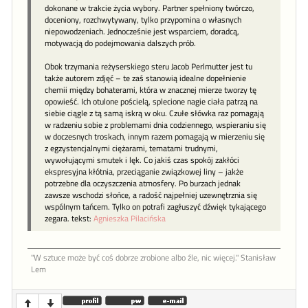
dokonane w trakcie życia wybory. Partner spełniony twórczo,
doceniony, rozchwytywany, tylko przypomina o własnych
niepowodzeniach. Jednocześnie jest wsparciem, doradcą,
motywacją do podejmowania dalszych prób.
Obok trzymania reżyserskiego steru Jacob Perlmutter jest tu
także autorem zdjęć – te zaś stanowią idealne dopełnienie
chemii między bohaterami, która w znacznej mierze tworzy tę
opowieść. Ich otulone pościelą, splecione nagie ciała patrzą na
siebie ciągle z tą samą iskrą w oku. Czułe słówka raz pomagają
w radzeniu sobie z problemami dnia codziennego, wspieraniu się
w doczesnych troskach, innym razem pomagają w mierzeniu się
z egzystencjalnymi ciężarami, tematami trudnymi,
wywołującymi smutek i lęk. Co jakiś czas spokój zakłóci
ekspresyjna kłótnia, przeciąganie związkowej liny – jakże
potrzebne dla oczyszczenia atmosfery. Po burzach jednak
zawsze wschodzi słońce, a radość najpełniej uzewnętrznia się
wspólnym tańcem. Tylko on potrafi zagłuszyć dźwięk tykającego
zegara. tekst:
Agnieszka Pilacińska
"W sztu­ce może być coś dob­rze zro­bione al­bo źle, nic więcej." Stanisław
Lem