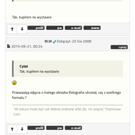
Tak, kupiłem na wystawie
M.W
Dołączył: 20 Sie 2008
2015-09-21, 00:24
Cytat
Tak, kupiłem na wystawie
Przeważają zdjęcia z małego obrazka (fotografia uliczna), czy z wielkiego
formatu ?
"W sztu­ce może być coś dob­rze zro­bione al­bo źle, nic więcej." Stanisław
Lem