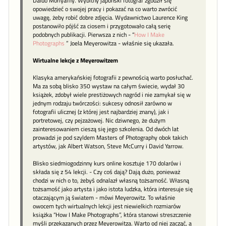
Daido Moriyamy. Wybitny japoński fotograf zgodził się
opowiedzieć o swojej pracy i pokazać na co warto zwrócić
uwagę, żeby robić dobre zdjęcia. Wydawnictwo Laurence King
postanowiło pójść za ciosem i przygotowało całą serię
podobnych publikacji. Pierwsza z nich - “
How I Make
Photographs
” Joela Meyerowitza - właśnie się ukazała.
Wirtualne lekcje z Meyerowitzem
Klasyka amerykańskiej fotografii z pewnością warto posłuchać.
Ma za sobą blisko 350 wystaw na całym świecie, wydał 30
książek, zdobył wiele prestiżowych nagród i nie zamykał się w
jednym rodzaju twórczości: sukcesy odnosił zarówno w
fotografii ulicznej (z której jest najbardziej znany), jak i
portretowej, czy pejzażowej. Nic dziwnego, że dużym
zainteresowaniem cieszą się jego szkolenia. Od dwóch lat
prowadzi je pod szyldem Masters of Photography obok takich
artystów, jak Albert Watson, Steve McCurry i David Yarrow.
Blisko siedmiogodzinny kurs online kosztuje 170 dolarów i
składa się z 54 lekcji. - Czy coś dają? Dają dużo, ponieważ
chodzi w nich o to, żebyś odnalazł własną tożsamość. Własną
tożsamość jako artysta i jako istota ludzka, która interesuje się
otaczającym ją światem - mówi Meyerowitz. To właśnie
owocem tych wirtualnych lekcji jest niewielkich rozmiarów
książka “How I Make Photographs”, która stanowi streszczenie
myśli przekazanych przez Meyerowitza. Warto od niej zacząć, a