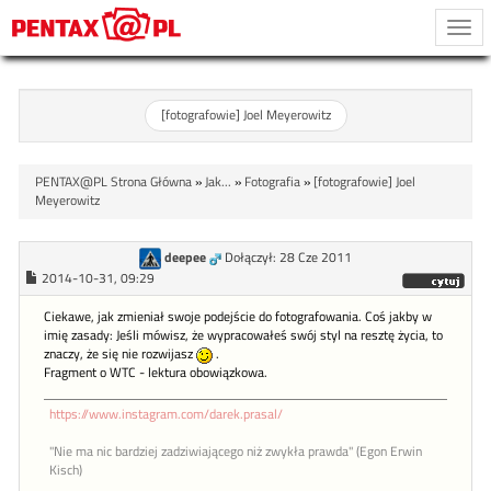
Togg
navi
[fotografowie] Joel Meyerowitz
PENTAX@PL Strona Główna
»
Jak...
»
Fotografia
»
[fotografowie] Joel
Meyerowitz
deepee
Dołączył: 28 Cze 2011
2014-10-31, 09:29
Ciekawe, jak zmieniał swoje podejście do fotografowania. Coś jakby w
imię zasady: Jeśli mówisz, że wypracowałeś swój styl na resztę życia, to
znaczy, że się nie rozwijasz
.
Fragment o WTC - lektura obowiązkowa.
https://www.instagram.com/darek.prasal/
"Nie ma nic bardziej zadziwiającego niż zwykła prawda" (Egon Erwin
Kisch)