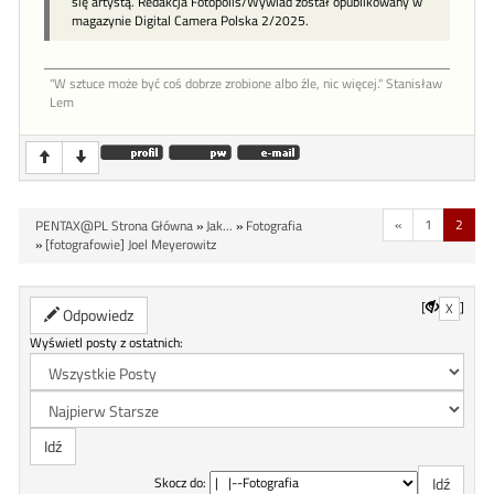
się artystą. Redakcja Fotopolis/Wywiad został opublikowany w
magazynie Digital Camera Polska 2/2025.
"W sztu­ce może być coś dob­rze zro­bione al­bo źle, nic więcej." Stanisław
Lem
«
1
2
PENTAX@PL Strona Główna
»
Jak...
»
Fotografia
»
[fotografowie] Joel Meyerowitz
[
]
X
Odpowiedz
Wyświetl posty z ostatnich:
Skocz do: