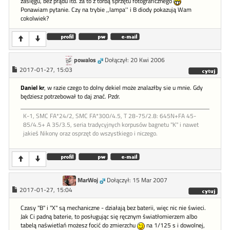
zasięgu, bez prądu itd. za to z torbą sprzętu fotograficznego
Ponawiam pytanie. Czy na trybie ,,lampa'' i B diody pokazują Wam
cokolwiek?
powalos
Dołączył: 20 Kwi 2006
2017-01-27, 15:03
Daniel kr
, w razie czego to dolny dekiel może znalazłby sie u mnie. Gdy
będziesz potrzebował to daj znać. Pzdr.
K-1, SMC FA*24/2, SMC FA*300/4.5, T 28-75/2.8: 645N+FA 45-
85/4.5+ A 35/3.5, seria tradycyjnych korpusów bagnetu "K" i nawet
jakieś Nikony oraz osprzęt do wszystkiego i niczego.
MarWoj
Dołączył: 15 Mar 2007
2017-01-27, 15:04
Czasy "B" i "X" są mechaniczne - działają bez baterii, więc nic nie świeci.
Jak Ci padną baterie, to posługując się ręcznym światłomierzem albo
tabelą naświetlań możesz focić do zmierzchu
na 1/125 s i dowolnej,