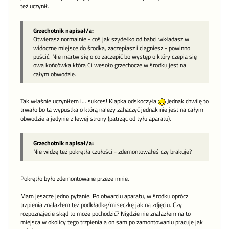
też uczynił.
Grzechotnik napisał/a:
Otwierasz normalnie - coś jak szydełko od babci wkładasz w
widoczne miejsce do środka, zaczepiasz i ciągniesz - powinno
puścić. Nie martw się o co zaczepić bo występ o który czepia się
owa końcówka która Ci wesoło grzechocze w środku jest na
całym obwodzie.
Tak właśnie uczyniłem i... sukces! Klapka odskoczyła
Jednak chwilę to
trwało bo ta wypustka o którą należy zahaczyć jednak nie jest na całym
obwodzie a jedynie z lewej strony (patrząc od tyłu aparatu).
Grzechotnik napisał/a:
Nie widzę też pokrętła czułości - zdemontowałeś czy brakuje?
Pokrętło było zdemontowane przeze mnie.
Mam jeszcze jedno pytanie. Po otwarciu aparatu, w środku oprócz
trzpienia znalazłem też podkładkę/miseczkę jak na zdjęciu. Czy
rozpoznajecie skąd to może pochodzić? Nigdzie nie znalazłem na to
miejsca w okolicy tego trzpienia a on sam po zamontowaniu pracuje jak