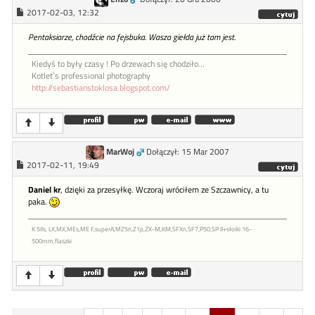
2017-02-03, 12:32
Pentaksiarze, chodźcie na fejsbuka. Wasza giełda już tam jest.
Kiedyś to były czasy ! Po drzewach się chodziło...
Kotlet`s professional photography
http://sebastianstoklosa.blogspot.com/
MarWoj
Dołączył: 15 Mar 2007
2017-02-11, 19:49
Daniel kr
, dzięki za przesyłkę. Wczoraj wróciłem ze Szczawnicy, a tu
paka.
K 5IIs, LX,MX,MEs,ME F,superA,MZ5n,Z1p,ZX-M,KM,SFXn,SF7,P50,SP II+słoiki 16-
500mm,flaszki