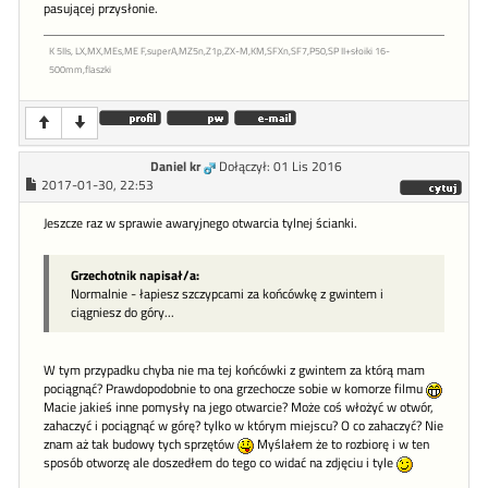
pasującej przysłonie.
K 5IIs, LX,MX,MEs,ME F,superA,MZ5n,Z1p,ZX-M,KM,SFXn,SF7,P50,SP II+słoiki 16-
500mm,flaszki
Daniel kr
Dołączył: 01 Lis 2016
2017-01-30, 22:53
Jeszcze raz w sprawie awaryjnego otwarcia tylnej ścianki.
Grzechotnik napisał/a:
Normalnie - łapiesz szczypcami za końcówkę z gwintem i
ciągniesz do góry...
W tym przypadku chyba nie ma tej końcówki z gwintem za którą mam
pociągnąć? Prawdopodobnie to ona grzechocze sobie w komorze filmu
Macie jakieś inne pomysły na jego otwarcie? Może coś włożyć w otwór,
zahaczyć i pociągnąć w górę? tylko w którym miejscu? O co zahaczyć? Nie
znam aż tak budowy tych sprzętów
Myślałem że to rozbiorę i w ten
sposób otworzę ale doszedłem do tego co widać na zdjęciu i tyle