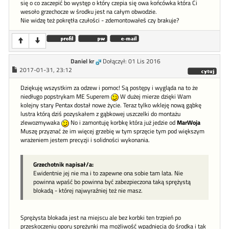
się o co zaczepić bo występ o który czepia się owa końcówka która Ci
wesoło grzechocze w środku jest na całym obwodzie.
Nie widzę też pokrętła czułości - zdemontowałeś czy brakuje?
Daniel kr
Dołączył: 01 Lis 2016
2017-01-31, 23:12
Dziękuję wszystkim za odzew i pomoc! Są postępy i wygląda na to że
niedługo popstrykam ME Superem
W dużej mierze dzięki Wam
kolejny stary Pentax dostał nowe życie. Teraz tylko wkleję nową gąbkę
lustra którą dziś pozyskałem z gąbkowej uszczelki do montażu
zlewozmywaka
No i zamontuję korbkę która już jedzie od
MarWoja
Muszę przyznać że im więcej grzebię w tym sprzęcie tym pod większym
wrażeniem jestem precyzji i solidności wykonania.
Grzechotnik napisał/a:
Ewidentnie jej nie ma i to zapewne ona sobie tam lata. Nie
powinna wpaść bo powinna być zabezpieczona taką sprężystą
blokadą - której najwyraźniej też nie masz.
Sprężysta blokada jest na miejscu ale bez korbki ten trzpień po
przeskoczeniu oporu sprężynki ma możliwość wpadnięcia do środka i tak