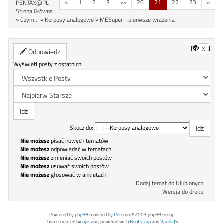
«
1
2
3
«»
20
21
22
23
»
PENTAX@PL
Strona Główna
»
Czym...
»
Korpusy analogowe
»
MESuper - pierwsze wrażenia
[
]
X
Odpowiedz
Wyświetl posty z ostatnich:
Skocz do:
Nie możesz
pisać nowych tematów
Nie możesz
odpowiadać w tematach
Nie możesz
zmieniać swoich postów
Nie możesz
usuwać swoich postów
Nie możesz
głosować w ankietach
Dodaj temat do Ulubionych
Wersja do druku
Powered by
phpBB
modified by
Przemo
© 2003 phpBB Group
Theme created by
opiszon
, powered with
Bootstrap
and
VanillaJS
.