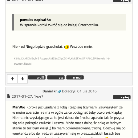
powalos napisał/a:
W sprawie korbki zwróć się do kolegi Grzechotnika.
Nie - od Niego będzie grzechotać.
Weż ode mnie.
K 5IIs, LX,MX,MEs,ME F,superA,MZ5n,Z1p,ZX-M,KM,SFXn,SF7,P50,SP II+słoiki 16-
500mm,flaszki
Daniel kr
Dołączył: 01 Lis 2016
2017-01-27, 14:47
MarWoj
, Korbka już ugadana z Tobą i tego się trzymam. Zauważyłem że
w moim aparacie nie ma w ogóle za co pociągnąć żeby otworzyć klapkę.
Nie ma nic wystającego za to jest dziura do środka aparatu tak że przyda
się całe pokrętło czułości i reszta. Może masz dolną ściankę w ładnym
stanie to tez bym wziął ;) bo mam pokiereszowaną trochę. Odezwę się po
weekendzie bo do niedzieli zaszywam się w bieszczadzkich lasach bez