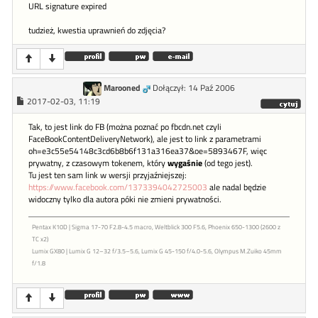
URL signature expired
tudzież, kwestia uprawnień do zdjęcia?
Marooned
Dołączył: 14 Paź 2006
2017-02-03, 11:19
Tak, to jest link do FB (można poznać po fbcdn.net czyli
FaceBookContentDeliveryNetwork), ale jest to link z parametrami
oh=e3c55e54148c3cd6b8b6f131a316ea37&oe=5893467F, więc
prywatny, z czasowym tokenem, który
wygaśnie
(od tego jest).
Tu jest ten sam link w wersji przyjaźniejszej:
https://www.facebook.com/1373394042725003
ale nadal będzie
widoczny tylko dla autora póki nie zmieni prywatności.
Pentax K10D | Sigma 17-70 F2.8-4.5 macro, Weltblick 300 F5.6, Phoenix 650-1300 (2600 z
TC x2)
Lumix GX80 | Lumix G 12–32 f/3.5–5.6, Lumix G 45-150 f/4.0-5.6, Olympus M.Zuiko 45mm
f/1.8