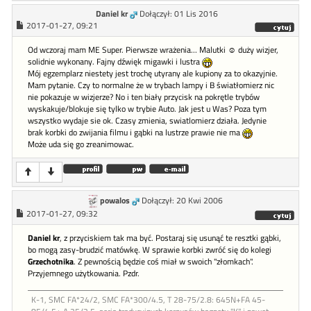
Daniel kr
Dołączył: 01 Lis 2016
2017-01-27, 09:21
Od wczoraj mam ME Super. Pierwsze wrażenia... Malutki ☺ duży wizjer,
solidnie wykonany. Fajny dźwięk migawki i lustra
Mój egzemplarz niestety jest trochę utyrany ale kupiony za to okazyjnie.
Mam pytanie. Czy to normalne że w trybach lampy i B światłomierz nic
nie pokazuje w wizjerze? No i ten biały przycisk na pokrętle trybów
wyskakuje/blokuje się tylko w trybie Auto. Jak jest u Was? Poza tym
wszystko wydaje sie ok. Czasy zmienia, swiatlomierz działa. Jedynie
brak korbki do zwijania filmu i gąbki na lustrze prawie nie ma
Może uda się go zreanimowac.
powalos
Dołączył: 20 Kwi 2006
2017-01-27, 09:32
Daniel kr
, z przyciskiem tak ma być. Postaraj się usunąć te resztki gąbki,
bo mogą zasy-brudzić matówkę. W sprawie korbki zwróć się do kolegi
Grzechotnika
. Z pewnością będzie coś miał w swoich "złomkach".
Przyjemnego użytkowania. Pzdr.
K-1, SMC FA*24/2, SMC FA*300/4.5, T 28-75/2.8: 645N+FA 45-