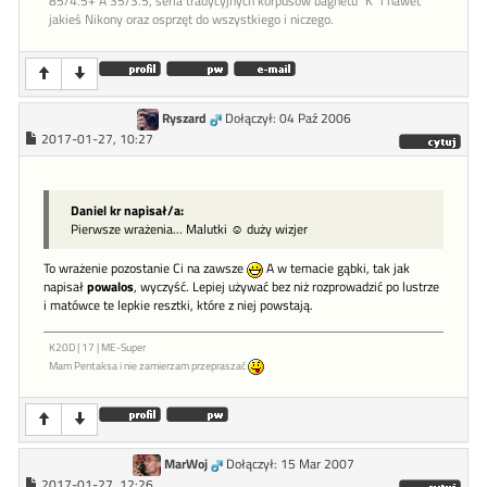
85/4.5+ A 35/3.5, seria tradycyjnych korpusów bagnetu "K" i nawet
jakieś Nikony oraz osprzęt do wszystkiego i niczego.
Ryszard
Dołączył: 04 Paź 2006
2017-01-27, 10:27
Daniel kr napisał/a:
Pierwsze wrażenia... Malutki ☺ duży wizjer
To wrażenie pozostanie Ci na zawsze
A w temacie gąbki, tak jak
napisał
powalos
, wyczyść. Lepiej używać bez niż rozprowadzić po lustrze
i matówce te lepkie resztki, które z niej powstają.
K20D | 17 | ME-Super
Mam Pentaksa i nie zamierzam przepraszać
MarWoj
Dołączył: 15 Mar 2007
2017-01-27, 12:26