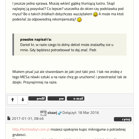
I jeszcze jedna sprawa. Muszę wkleić gąbkę tłumiącą lustro. Skąd
najlepiej ją pozyskać? Co lepsze? uszczelka do okien czy podstawka pod
mysz? Bo o takich źródłach dotychczas wyczytałem
A może ma ktoś
podesłać za odpowiednią rekompensatą?
powalos napisał/a:
Daniel kr, w razie czego to dolny dekiel może znalazłby sie u
mnie. Gdy będziesz potrzebował to daj znać. Pzdr.
Miałem pisać już ale stwierdzam że jaki jest taki jest. I tak nie zrobię z
tego MESa nówki sztuki a na razie chcę go uruchomić i przestrzelać tak że
dzięki. Przynajmniej na razie.
skaarj
Dołączył: 18 Mar 2016
2017-01-31, 08:46
http://technozbyt.com.pl
mozesz spokojnie kupic mikrogume o potrzebnej
grubosci.