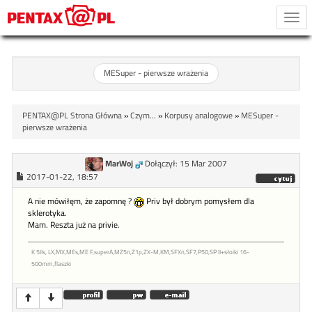
Togg
navi
MESuper - pierwsze wrażenia
PENTAX@PL Strona Główna
»
Czym...
»
Korpusy analogowe
»
MESuper -
pierwsze wrażenia
MarWoj
Dołączył: 15 Mar 2007
2017-01-22, 18:57
A nie mówiłęm, że zapomnę ?
Priv był dobrym pomysłem dla
sklerotyka.
Mam. Reszta już na privie.
K 5IIs, LX,MX,MEs,ME F,superA,MZ5n,Z1p,ZX-M,KM,SFXn,SF7,P50,SP II+słoiki 16-
500mm,flaszki