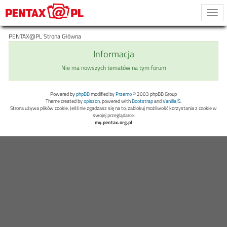
Togg
navi
PENTAX@PL Strona Główna
Informacja
Nie ma nowszych tematów na tym forum
Powered by
phpBB
modified by
Przemo
© 2003 phpBB Group
Theme created by
opiszon
, powered with
Bootstrap
and
VanillaJS
.
Strona używa plików cookie. Jeśli nie zgadzasz się na to, zablokuj możliwość korzystania z cookie w
swojej przeglądarce.
my.pentax.org.pl