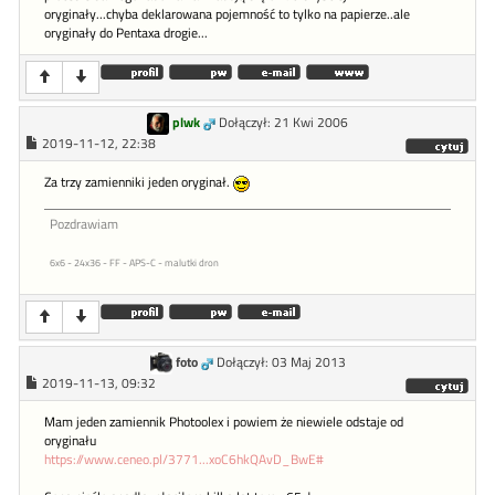
oryginały...chyba deklarowana pojemność to tylko na papierze..ale
oryginały do Pentaxa drogie...
plwk
Dołączył: 21 Kwi 2006
2019-11-12, 22:38
Za trzy zamienniki jeden oryginał.
Pozdrawiam
6x6 - 24x36 - FF - APS-C - malutki dron
foto
Dołączył: 03 Maj 2013
2019-11-13, 09:32
Mam jeden zamiennik Photoolex i powiem że niewiele odstaje od
oryginału
https://www.ceneo.pl/3771...xoC6hkQAvD_BwE#