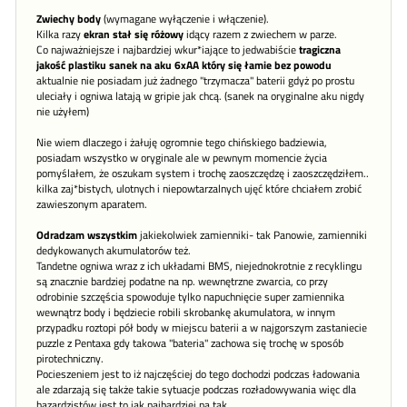
Zwiechy body
(wymagane wyłączenie i włączenie).
Kilka razy
ekran stał się różowy
idący razem z zwiechem w parze.
Co najważniejsze i najbardziej wkur*iające to jedwabiście
tragiczna
jakość plastiku sanek na aku 6xAA który się łamie bez powodu
aktualnie nie posiadam już żadnego "trzymacza" baterii gdyż po prostu
uleciały i ogniwa latają w gripie jak chcą. (sanek na oryginalne aku nigdy
nie użyłem)
Nie wiem dlaczego i żałuję ogromnie tego chińskiego badziewia,
posiadam wszystko w oryginale ale w pewnym momencie życia
pomyślałem, że oszukam system i trochę zaoszczędzę i zaoszczędziłem..
kilka zaj*bistych, ulotnych i niepowtarzalnych ujęć które chciałem zrobić
zawieszonym aparatem.
Odradzam wszystkim
jakiekolwiek zamienniki- tak Panowie, zamienniki
dedykowanych akumulatorów też.
Tandetne ogniwa wraz z ich układami BMS, niejednokrotnie z recyklingu
są znacznie bardziej podatne na np. wewnętrzne zwarcia, co przy
odrobinie szczęścia spowoduje tylko napuchnięcie super zamiennika
wewnątrz body i będziecie robili skrobankę akumulatora, w innym
przypadku roztopi pół body w miejscu baterii a w najgorszym zastaniecie
puzzle z Pentaxa gdy takowa "bateria" zachowa się trochę w sposób
pirotechniczny.
Pocieszeniem jest to iż najczęściej do tego dochodzi podczas ładowania
ale zdarzają się także takie sytuacje podczas rozładowywania więc dla
hazardzistów jest to jak najbardziej na tak.