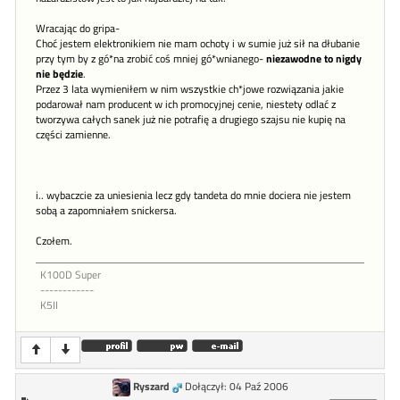
Wracając do gripa-
Choć jestem elektronikiem nie mam ochoty i w sumie już sił na dłubanie
przy tym by z gó*na zrobić coś mniej gó*wnianego-
niezawodne to nigdy
nie będzie
.
Przez 3 lata wymieniłem w nim wszystkie ch*jowe rozwiązania jakie
podarował nam producent w ich promocyjnej cenie, niestety odlać z
tworzywa całych sanek już nie potrafię a drugiego szajsu nie kupię na
części zamienne.
i.. wybaczcie za uniesienia lecz gdy tandeta do mnie dociera nie jestem
sobą a zapomniałem snickersa.
Czołem.
K100D Super
------------
K5II
Ryszard
Dołączył: 04 Paź 2006