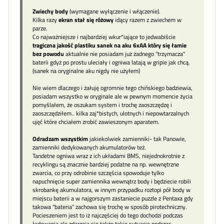
Zwiechy body
(wymagane wyłączenie i włączenie).
Kilka razy
ekran stał się różowy
idący razem z zwiechem w
parze.
Co najważniejsze i najbardziej wkur*iające to jedwabiście
tragiczna jakość plastiku sanek na aku 6xAA który się łamie
bez powodu
aktualnie nie posiadam już żadnego "trzymacza"
baterii gdyż po prostu uleciały i ogniwa latają w gripie jak chcą.
(sanek na oryginalne aku nigdy nie użyłem)
Nie wiem dlaczego i żałuję ogromnie tego chińskiego badziewia,
posiadam wszystko w oryginale ale w pewnym momencie życia
pomyślałem, że oszukam system i trochę zaoszczędzę i
zaoszczędziłem.. kilka zaj*bistych, ulotnych i niepowtarzalnych
ujęć które chciałem zrobić zawieszonym aparatem.
Odradzam wszystkim
jakiekolwiek zamienniki- tak Panowie,
zamienniki dedykowanych akumulatorów też.
Tandetne ogniwa wraz z ich układami BMS, niejednokrotnie z
recyklingu są znacznie bardziej podatne na np. wewnętrzne
zwarcia, co przy odrobinie szczęścia spowoduje tylko
napuchnięcie super zamiennika wewnątrz body i będziecie robili
skrobankę akumulatora, w innym przypadku roztopi pół body w
miejscu baterii a w najgorszym zastaniecie puzzle z Pentaxa gdy
takowa "bateria" zachowa się trochę w sposób pirotechniczny.
Pocieszeniem jest to iż najczęściej do tego dochodzi podczas
ładowania ale zdarzają się także takie sytuacje podczas