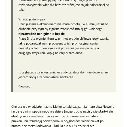
rozładowywania więc dla hazardzistów jest to jak najbardziej na
tak.
Wracając do gripa-
Choć jestem elektronikiem nie mam ochoty i w sumie już sił na
dłubanie przy tym by z gó*na zrobić coś mniej gó*wnianego-
niezawodne to nigdy nie będzie
.
Przez 3 lata wymieniłem w nim wszystkie ch*jowe rozwiązania
jakie podarował nam producent w ich promocyjnej cenie,
niestety odlać z tworzywa całych sanek już nie potrafię a
drugiego szajsu nie kupię na części zamienne.
i.. wybaczcie za uniesienia lecz gdy tandeta do mnie dociera nie
jestem sobą a zapomniałem snickersa.
Czołem.
Cholera nie wiedziałem że to Meike to taki szajs.....ja mam dwa Newelle
i nic się z nimi specjalnego nie dzieje (może trochę napisy się starły) ale
elektrycznie i mechanicznie są ok....co do zamienników baterii to
prawda...nie trzymają nawet połowy oryginałów, widać nawet po
procesie samego ładowania - ładują się o 1/3 szybciej niż