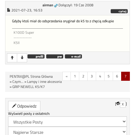
airman
Dołączył: 19 Cze 2008
2021-07-23, 16:53
Gdyby ktoś miał do odsprzedania oryginał do k5 to z chęcią odkupie
K100D Super
------------
K5II
«
1
2
3
4
5
6
7
PENTAX@PL Strona Główna
»
Czym...
»
Lampy i inne akcesoria
»
GRIP NEWELL K5/K7
[
]
X
Odpowiedz
Wyświetl posty z ostatnich: