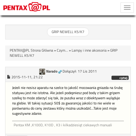
Togg
navi
GRIP NEWELL K5/K7
PENTAX@PL Strona Główna
»
Czym...
»
Lampy i inne akcesoria
»
GRIP
NEWELL K5/K7
Narado
Dołączył: 17 Lis 2011
2015-11-11, 21:22
Jeżeli nie nosisz aparatu na szelce to jakość mocowania gniazda na śrubę
statywu jest nie istotna. Ale jeżeli podepniesz pod body z takim gripem
szelkę to może zdarzyć się tak, że puszka wraz z obiektywem wyląduje
na glebie. W takiej sytuacji 50$ za gwarancję jakości to nie wiele w
porównaniu do ceny zestawu który można uszkodzić...Takie jest moje
sugestywne zdanie.
Pentax KM ,K100D, K10D , K3 i kilkadziesiąt ciekawych manuali