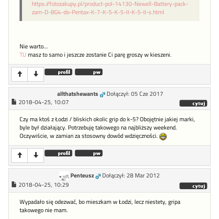
https://fotozakupy.pl/product-pol-14130-Newell-Battery-pack-
zam-D-BG4-do-Pentax-K-7-K-5-K-5-II-K-5-II-s.html
Nie warto...
TU
masz to samo i jeszcze zostanie Ci parę groszy w kieszeni.
allthatshewants
Dołączył: 05 Cze 2017
2018-04-25, 10:07
Czy ma ktoś z Łodzi / bliskich okolic grip do k-5? Obojętnie jakiej marki,
byle był działający. Potrzebuję takowego na najbliższy weekend.
Oczywiście, w zamian za stosowny dowód wdzięczności.
Penteusz
Dołączył: 28 Mar 2012
2018-04-25, 10:29
Wypadało się odezwać, bo mieszkam w Łodzi, lecz niestety, gripa
takowego nie mam.