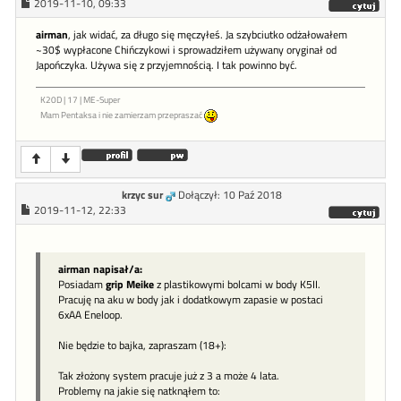
2019-11-10, 09:33
airman
, jak widać, za długo się męczyłeś. Ja szybciutko odżałowałem
~30$ wypłacone Chińczykowi i sprowadziłem używany oryginał od
Japończyka. Używa się z przyjemnością. I tak powinno być.
K20D | 17 | ME-Super
Mam Pentaksa i nie zamierzam przepraszać
krzyc sur
Dołączył: 10 Paź 2018
2019-11-12, 22:33
airman napisał/a:
Posiadam
grip Meike
z plastikowymi bolcami w body K5II.
Pracuję na aku w body jak i dodatkowym zapasie w postaci
6xAA Eneloop.
Nie będzie to bajka, zapraszam (18+):
Tak złożony system pracuje już z 3 a może 4 lata.
Problemy na jakie się natknąłem to: