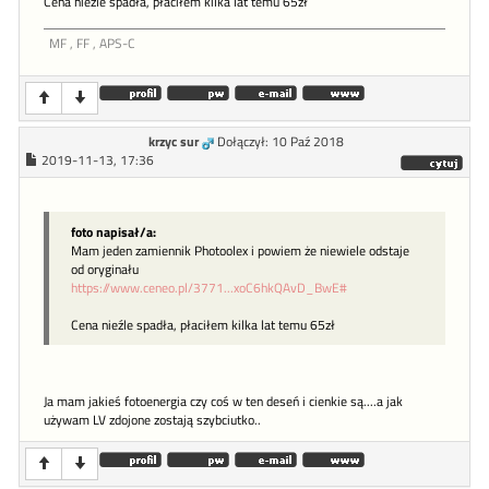
Cena nieźle spadła, płaciłem kilka lat temu 65zł
MF , FF , APS-C
krzyc sur
Dołączył: 10 Paź 2018
2019-11-13, 17:36
foto napisał/a:
Mam jeden zamiennik Photoolex i powiem że niewiele odstaje
od oryginału
https://www.ceneo.pl/3771...xoC6hkQAvD_BwE#
Cena nieźle spadła, płaciłem kilka lat temu 65zł
Ja mam jakieś fotoenergia czy coś w ten deseń i cienkie są....a jak
używam LV zdojone zostają szybciutko..