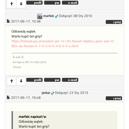
marfalc
Dołączył: 08 Sty 2010
2017-06-17, 10:38
Odświeżę wątek.
Warto kupić ten grip?
https://fotozakupy.pl/product-pol-14130-Newell-Battery-pack-zam-D-
BG4-do-Pentax-K-7-K-5-K-5-II-K-5-II-s.html
k-x,k-5
kit+Sigma APO 70-200/2,8 EX
Sherpa
jarkar
Dołączył: 23 Sty 2013
2017-06-17, 19:48
marfalc napisał/a:
Odświeżę wątek.
Warto kupić ten grip?