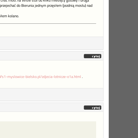
 choć most na Wiśle stoi od kilku miesięcy gotowy i droga
przejechać do Bierunia jednym przęsłem (jezdnią mostu) nad
iłem kolano.
://s1-myslowice-bielsko.pl/zdjecia-lotnicze-o1a.html
.