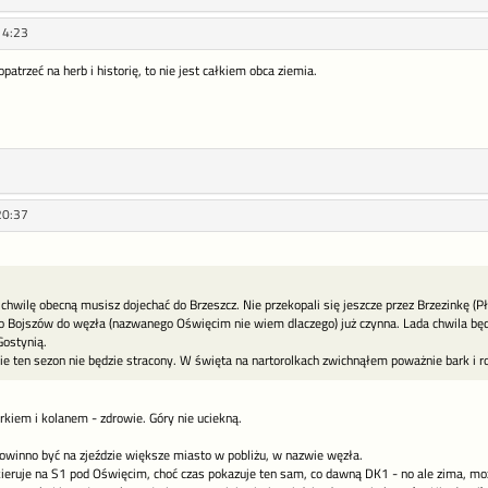
14:23
opatrzeć na herb i historię, to nie jest całkiem obca ziemia.
20:37
chwilę obecną musisz dojechać do Brzeszcz. Nie przekopali się jeszcze przez Brzezinkę (P
 do Bojszów do węzła (nazwanego Oświęcim nie wiem dlaczego) już czynna. Lada chwila bę
Gostynią.
e ten sezon nie będzie stracony. W święta na nartorolkach zwichnąłem poważnie bark i r
rkiem i kolanem - zdrowie. Góry nie uciekną.
owinno być na zjeździe większe miasto w pobliżu, w nazwie węzła.
kieruje na S1 pod Oświęcim, choć czas pokazuje ten sam, co dawną DK1 - no ale zima, moż