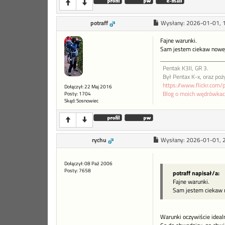
potraff
Wysłany:
2026-01-01, 
Fajne warunki.
Sam jestem ciekaw nowej 
Pentak K3II, GR 3.
Był Pentax K-x, oraz p
https://www.flickr.c
Dołączył: 22 Maj 2016
Blog o moich wędrówkac
Posty: 1704
Skąd: Sosnowiec
rychu
Wysłany:
2026-01-01, 
Dołączył: 08 Paź 2006
Posty: 7658
potraff napisał/a:
Fajne warunki.
Sam jestem ciekaw n
Warunki oczywiście idealn