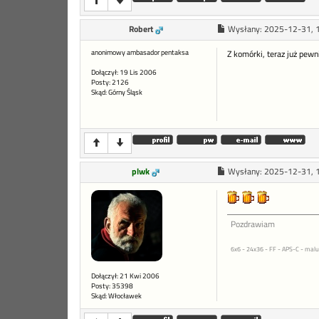
Robert
Wysłany:
2025-12-31, 
anonimowy ambasador pentaksa
Z komórki, teraz już pewn
Dołączył: 19 Lis 2006
Posty: 2126
Skąd: Górny Śląsk
plwk
Wysłany:
2025-12-31, 
Pozdrawiam
6x6 - 24x36 - FF - APS-C - malu
Dołączył: 21 Kwi 2006
Posty: 35398
Skąd: Włocławek