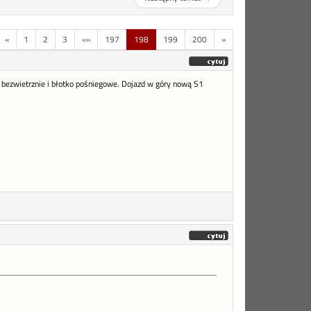
«
1
2
3
«»
197
198
199
200
»
o, bezwietrznie i błotko pośniegowe. Dojazd w góry nową S1