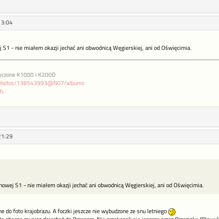
13:04
S1 - nie miałem okazji jechać ani obwodnicą Węgierskiej, ani od Oświęcimia.
ożyczone K1000 i K200D
om/photos/138543993@N07/albums
h.
21:29
owej S1 - nie miałem okazji jechać ani obwodnicą Węgierskiej, ani od Oświęcimia.
e do foto krajobrazu. A foczki jeszcze nie wybudzone ze snu letniego