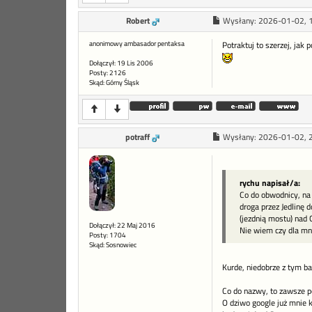
Robert
Wysłany:
2026-01-02, 
anonimowy ambasador pentaksa
Potraktuj to szerzej, jak p
Dołączył: 19 Lis 2006
Posty: 2126
Skąd: Górny Śląsk
potraff
Wysłany:
2026-01-02, 
rychu napisał/a:
Co do obwodnicy, na 
droga przez Jedlinę
(jezdnią mostu) nad 
Dołączył: 22 Maj 2016
Nie wiem czy dla mni
Posty: 1704
Skąd: Sosnowiec
Kurde, niedobrze z tym ba
Co do nazwy, to zawsze p
O dziwo google już mnie 