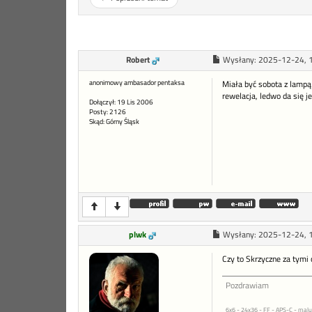
Robert
Wysłany:
2025-12-24, 
anonimowy ambasador pentaksa
Miała być sobota z lampą 
rewelacja, ledwo da się je
Dołączył: 19 Lis 2006
Posty: 2126
Skąd: Górny Śląsk
plwk
Wysłany:
2025-12-24, 
Czy to Skrzyczne za tymi
Pozdrawiam
6x6 - 24x36 - FF - APS-C - malu