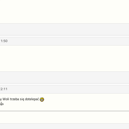
11:50
22:11
zy Woli trzeba się dotelepać
 👍