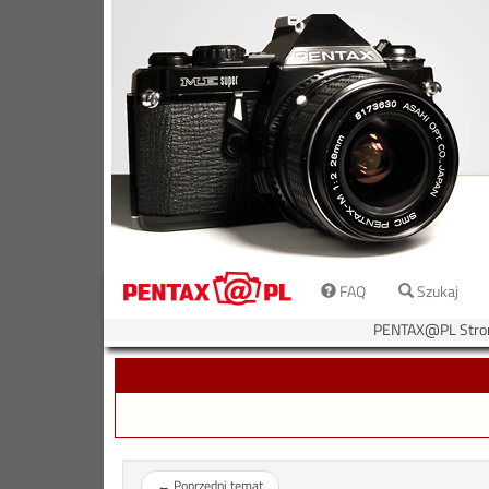
FAQ
Szukaj
PENTAX@PL Stro
←
Poprzedni temat