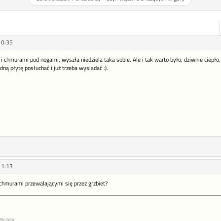
10:35
i chmurami pod nogami, wyszła niedziela taka sobie. Ale i tak warto było, dziwnie ciepł
dną płytę posłuchać i już trzeba wysiadać :).
11:13
 chmurami przewalającymi się przez grzbiet?
tki dron