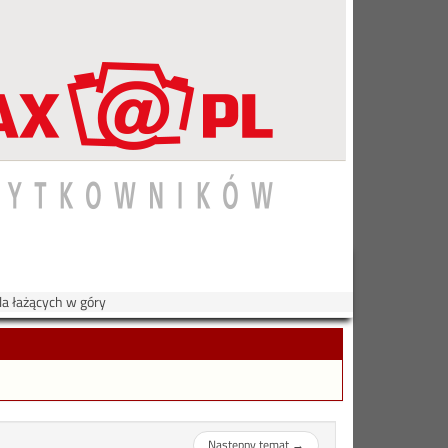
dla łażących w góry
Następny temat
→