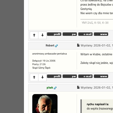
Co do obwodnicy, na chwil
przez Jedlinę do Bojszów
Gostynią.
Nie wiem czy dla mnie te
YM124G, K-5II, K-3II
Robert
Wysłany:
2026-01-02, 
anonimowy ambasador pentaksa
Witam w klubie, ostatnie z
Dołączył: 19 Lis 2006
Zależy skąd się jedzie, wj
Posty: 2126
Skąd: Górny Śląsk
plwk
Wysłany:
2026-01-02, 
rychu napisał/a:
do węzła (nazwanego