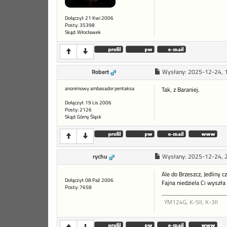
Dołączył: 21 Kwi 2006
Posty: 35398
Skąd: Włocławek
Robert
Wysłany:
2025-12-24, 
anonimowy ambasador pentaksa
Tak, z Baraniej.
Dołączył: 19 Lis 2006
Posty: 2126
Skąd: Górny Śląsk
rychu
Wysłany:
2025-12-24, 
Ale do Brzeszcz, Jedliny c
Dołączył: 08 Paź 2006
Fajna niedziela Ci wyszła
Posty: 7658
YM124G, K-5II, K-3II