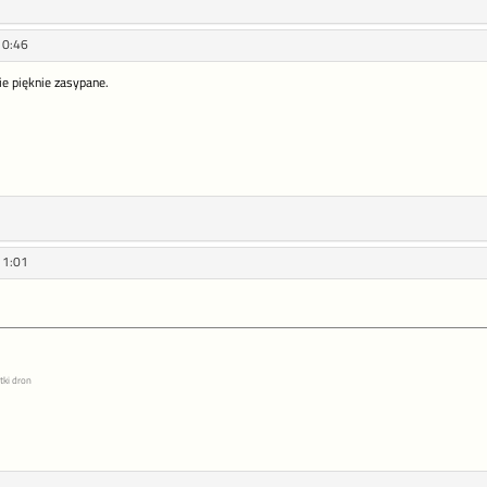
10:46
ie pięknie zasypane.
11:01
tki dron