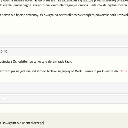
ę obecną musisz dojechać do Brzeszcz. Nie przekopali się jeszcze przez Brzezinkę (Pławy)
 do węzła (nazwanego Oświęcim nie wiem dlaczego) już czynna. Lada chwila będzie można 
n sezon nie będzie stracony. W święta na nartorolkach zwichnąłem poważnie bark i rozwal
10:40
djęcia z Ochodzitej, bo tylko tyle dałem radę łazić...
eżdżam już na Jedlinie, od strony Tychów najlepiej na Woli. Bieruń to już kwestia dni
https
10:53
 Oświęcim nie wiem dlaczego)