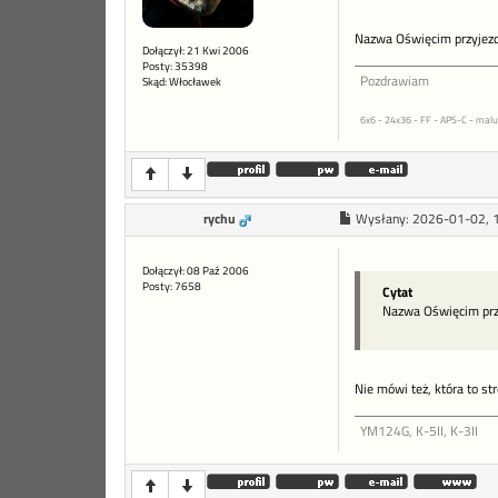
Nazwa Oświęcim przyjezd
Dołączył: 21 Kwi 2006
Posty: 35398
Pozdrawiam
Skąd: Włocławek
6x6 - 24x36 - FF - APS-C - malu
rychu
Wysłany:
2026-01-02, 
Dołączył: 08 Paź 2006
Posty: 7658
Cytat
Nazwa Oświęcim przy
Nie mówi też, która to st
YM124G, K-5II, K-3II