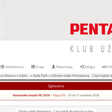
Użytkownicy
Grupy
Rejestracja
Zaloguj
D/N
na Główna
»
Gdzie...
»
Hyde Park
»
Górskie szlaki Pentaxiarzy - Czyli wątek 
Ogłoszenie
Kaszubskie Grzybki AD 2026
- Edycja XV -
25 do 27 września 2026
Górskie szlaki Pentaxiarzy - Czyli wątek dla łażących w góry