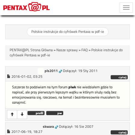
Togg
navi
Polskie instrukcje do cyfrówek Pentaxa w pdf-ie
PENTAX@PL Strona Główna
»
Nasze sprawy
»
FAQ
»
Polskie instrukcje do
cyfrówek Pentaxa w pdf-ie
pls2011
Dołączył: 19 Sty 2011
2016-01-02, 03:25
Szczerze to podziwiam na tym forum
plwk
nie wiedziałem gdzie to
napisać, ale przy pierwszym lepszym wątku w którym służy radą bez
emocjonowania się, rzeczowo, na temat i bezinteresownie musiałem to
oznajmić.
skwara
Dołączył: 16 Sie 2007
2017-06-19, 18:27