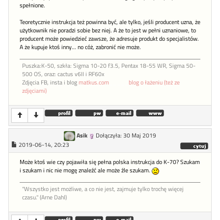
spełnione.
Teoretycznie instrukcja też powinna być, ale tylko, jeśli producent uzna, że
użytkownik nie poradzi sobie bez niej. A że to jest w pełni uznaniowe, to
producent może powiedzieć zawsze, że adresuje produkt do specjalistów.
A że kupuje ktoś inny... no cóż, zabronić nie może.
Puszka:K-50, szkła: Sigma 10-20 f3.5, Pentax 18-55 WR, Sigma 50-
500 OS, oraz: cactus v6II i RF60x
Zdjęcia FB, insta i blog
matkus.com
_____
blog o łażeniu (też ze
zdjęciami)
Asik
Dołączyła: 30 Maj 2019
2019-06-14, 20:23
Może ktoś wie czy pojawiła się pełna polska instrukcja do K-70? Szukam
i szukam i nic nie mogę znaleźć ale może źle szukam.
"Wszystko jest możliwe, a co nie jest, zajmuje tylko trochę więcej
czasu." (Arne Dahl)