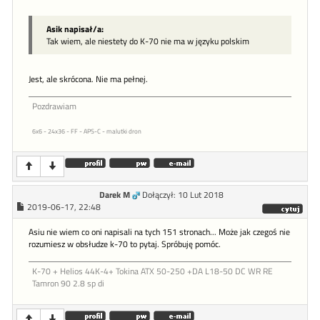
Asik napisał/a:
Tak wiem, ale niestety do K-70 nie ma w języku polskim
Jest, ale skrócona. Nie ma pełnej.
Pozdrawiam
6x6 - 24x36 - FF - APS-C - malutki dron
Darek M
Dołączył: 10 Lut 2018
2019-06-17, 22:48
Asiu nie wiem co oni napisali na tych 151 stronach... Może jak czegoś nie
rozumiesz w obsłudze k-70 to pytaj. Spróbuję pomóc.
K-70 + Helios 44K-4+ Tokina ATX 50-250 +DA L18-50 DC WR RE
Tamron 90 2.8 sp di