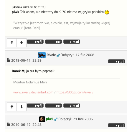
[
Dodano
: 2019-06-17, 21:10
]
plwk
Tak wiem, ale niestety do K-70 nie ma w języku polskim
"Wszystko jest możliwe, a co nie jest, zajmuje tylko trochę więcej
czasu." (Arne Dahl)
Rivelv
Dołączył: 17 Sie 2008
2019-06-17, 22:39
Darek M
, ja tez bym poprosił
Morituri Nolumus Mori
www.rivelv.deviantart.com
/
https://500px.com/rivelv
plwk
Dołączył: 21 Kwi 2006
2019-06-17, 22:48