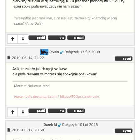
pierwszy rzut oka w tę instrukcję, K-70 jest dość podobny do K-S2. Czy
lepiej sobie podarować żeby nie namieszać?
"Wszystko jest możliwe, a co nie jest, zajmuje tylko trochę więcej
czasu." (Arne Dahl)
Rivelv
Dołączył: 17 Sie 2008
2019-06-14, 21:22
Asik
, to zależy jakich opcji szukasz.
ale podejrzewam że możesz się spokojnie posiłkować.
Morituri Nolumus Mori
www.rivelv.deviantart.com
/
https://500px.com/rivelv
Darek M
Dołączył: 10 Lut 2018
2019-06-17, 20:58