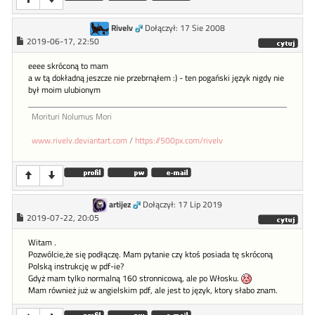
Rivelv
Dołączył: 17 Sie 2008
2019-06-17, 22:50
eeee skróconą to mam
a w tą dokładną jeszcze nie przebrnąłem :) - ten pogański język nigdy nie
był moim ulubionym
Morituri Nolumus Mori
www.rivelv.deviantart.com
/
https://500px.com/rivelv
artijez
Dołączył: 17 Lip 2019
2019-07-22, 20:05
Witam .
Pozwólcie,że się podłączę. Mam pytanie czy ktoś posiada tę skróconą
Polską instrukcję w pdf-ie?
Gdyż mam tylko normalną 160 stronnicową, ale po Włosku.
Mam również już w angielskim pdf, ale jest to język, ktory słabo znam.