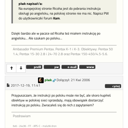
plwk napisał/a:
Na europejskiej stronie Ricoha jest do pobrania instrukcja
obsługi po angielsku, na polskiej stronie nie ma nic. Napisz PW
do użytkowniczki forum
Kam
.
Dzięki bardzo ale w paczce od Ricoha też miałem instrukcję po
angielsku... Ale szukam po polsku...
Ambasador Premium Pentax. Pentax K-1 i K-3. Obiektywy: Pentax 50
1.4; Pentax 15-30 2.8 i 24-70 2.8 oraz Pentax 150-450/4.5-5.6.
plwk
Dołączył: 21 Kwi 2006
2017-12-19, 11:41
Przypuszczam, że instrukcji po polsku może nie być, ale skoro kupiłeś
obiektyw w polskiej sieci sprzedaży, mają obowiązek dostarczyć
instrukcję po polsku. Zwracałeś się do nich z zapytaniem?
Pozdrawiam
6x6 - 24x36 - FF - APS-C - malutki dron