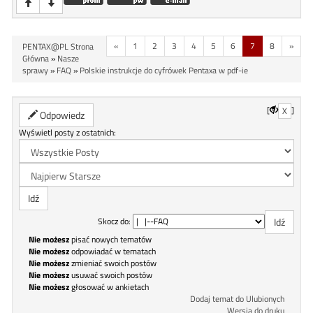
«
1
2
3
4
5
6
7
8
»
PENTAX@PL Strona
Główna
»
Nasze
sprawy
»
FAQ
»
Polskie instrukcje do cyfrówek Pentaxa w pdf-ie
[
]
X
Odpowiedz
Wyświetl posty z ostatnich:
Skocz do:
Nie możesz
pisać nowych tematów
Nie możesz
odpowiadać w tematach
Nie możesz
zmieniać swoich postów
Nie możesz
usuwać swoich postów
Nie możesz
głosować w ankietach
Dodaj temat do Ulubionych
Wersja do druku