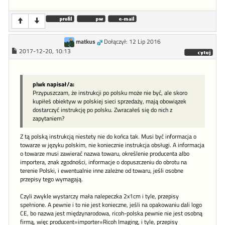
matkus
Dołączył: 12 Lip 2016
2017-12-20, 10:13
plwk napisał/a:
Przypuszczam, że instrukcji po polsku może nie być, ale skoro
kupiłeś obiektyw w polskiej sieci sprzedaży, mają obowiązek
dostarczyć instrukcję po polsku. Zwracałeś się do nich z
zapytaniem?
Z tą polską instrukcją niestety nie do końca tak. Musi być informacja o
towarze w języku polskim, nie koniecznie instrukcja obsługi. A informacja
o towarze musi zawierać nazwa towaru, określenie producenta albo
importera, znak zgodności, informacje o dopuszczeniu do obrotu na
terenie Polski, i ewentualnie inne zależne od towaru, jeśli osobne
przepisy tego wymagają.
Czyli zwykle wystarczy mała nalepeczka 2x1cm i tyle, przepisy
spełnione. A pewnie i to nie jest konieczne, jeśli na opakowaniu dali logo
CE, bo nazwa jest międzynarodowa, ricoh-polska pewnie nie jest osobną
firmą, więc producent=importer=Ricoh Imaging, i tyle, przepisy