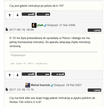
Czy jest gdzieś instrukcja po polsku do k-70?
plwk
Dołączył: 21 Kwi 2006
2017-06-19, 18:36
K-70 nie była przewidziana do sprzedaży w Polsce i dlatego nie ma
pełnej tłumaczonej instrukcji. Do aparatu załączają chyba instrukcję
skróconą.
Pozdrawiam
6x6 - 24x36 - FF - APS-C - malutki dron
Michal Sosnicki
Dołączył: 29 Paź 2007
2017-12-18, 17:19
Czy ma ktoś albo wie skąd mogę pobrać instrukcję w języku polskim do
Pentax 150-450/4.5-5.6?