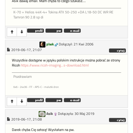
Asik dawaj email. Mam chyba to czego szukasz....
K-70 + Helios 44K-4+ Tokina ATX 50-250 +DA L18-50 DC WR RE
Tamron 90 2.8 sp di
plwk
Dołączył: 21 Kwi 2006
2019-06-17, 21:07
Wszystkie dostępne w języku polskim instrukcje można pobrać ze strony
Ricoh
https://www.ricoh-imaging...s-download.html
Pozdrawiam
6x6 - 24x36 - FF - APS-C - malutki dron
Asik
Dołączyła: 30 Maj 2019
2019-06-17, 21:08
Darek chyba Cię ozłocę! Wysłałam na pw.