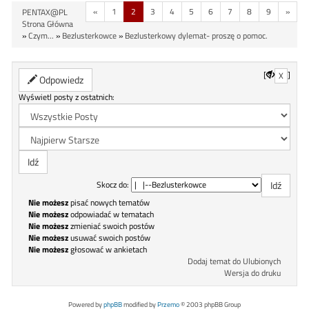
«
1
2
3
4
5
6
7
8
9
»
PENTAX@PL
Strona Główna
»
Czym...
»
Bezlusterkowce
»
Bezlusterkowy dylemat- proszę o pomoc.
[
]
X
Odpowiedz
Wyświetl posty z ostatnich:
Skocz do:
Nie możesz
pisać nowych tematów
Nie możesz
odpowiadać w tematach
Nie możesz
zmieniać swoich postów
Nie możesz
usuwać swoich postów
Nie możesz
głosować w ankietach
Dodaj temat do Ulubionych
Wersja do druku
Powered by
phpBB
modified by
Przemo
© 2003 phpBB Group