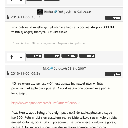
Michu
Dołączył: 18 Kwi 2006
2013-11-06, 15:53
Przy dobrze naświetlonych plikach nie będzie widoczna. A4 przy 300DPI
to mniej więcej matryca 8 MPikselowa.
Z poważaniem - Michu, Licencjonowany Pogromca Vampirów :)=
M.K
Dołączył: 26 Sie 2007
2013-11-07, 08:34
NO nie wiem czy pentax k-01 jest gorszy lub nawet równy. Tutaj
porównywarka plików z puszek. Akurat ustawione porównanie pentax
kontra epl3:
http://www.dpreview.com/r...raCameraCount=0
Poza tym w zyciu fotografie z olympusa epl3 do zaakceptowania są do
iso 800. Potem robi sięnieprzyjemnie, nie idzie tylko o szum. Kolory robią
się jednostajne, obraz taki w połączeniu z szumem jest w odbiorze gorszy
niż k-01. Pisząc gorszy nie twierdzę że takim aparatem nie można