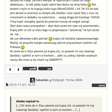
optyką nie mając zamiaru dokupić w najbliższym czasie do niego
obiektywu... to tak jakby kupić cabrio bez dachu na zimę haha
Nie
jestem z tych co to kupują lustro typu NikonD3000 + kit 18-55 bo taki
jest akurat w promocji w sklepie dla idiotów i lece cykać foty u cioci na
imieninach w dodatku na automacie.... swoją drogą też kosztuje 1500zł.
Chcę kupić rozsądny aparat bo przecież muszę od czegoś zacząć.
Zbyt dużo czasu przyspałam - zbyt dużo przez ten czas się pozmieniało...
Kupię póki co coś w stylu tego co proponujesz i "poćwiczę" na tym przez
ok. rok...
Jak już odświeżę sobie pamięć
kupię coś bardziej zaawansowanego.
Myślę, że przyszłe święta zaowocują jakimś przyzwoitym lustrem od
Pnetaxa
W cenie do 4-5tys pewnie już kupię coś, co pozwoli mi się rozwinąć
bardziej i spełnić w tym co kocham.... póki co, jedną z bardzo ważnych
rzeczy dla mnie w tej chwili są GABARYTY.
Sebastian
Dołączył: 19 Kwi 2006
2013-11-07, 16:15
blooka napisał/a:
[...] W cenie do 4-5tys pewnie już kupię coś, co pozwoli mi się
rozwinąć bardziej i spełnić w tym co kocham.... [...]