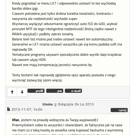
Kiedy pogrzebać w menu LX7 i odpowiednio ustawić to też wychodzą
bardzo dobre jpgi.
Czasem potrzebna jest tylko drobna korekta tonalności, kontrastu i
nasycenia ale rozdzielczość wychodzi super.
Wystarczy wyłączyć odszumianie ograniczyć auto ISO do 400, wybrać
priorytet MTF do tego inteligentna rozdzielczość (którą ciężko nawet z
RAWA uzysjkać) i podbity zakres tonalny.
Balans bieli też można pod siebie ustawić nawet ten automatyczny.
Generalnie w LX7 mozna ustawić wszystko jak się komu podoba soft ma
naprawdę OK.
Tematyczne programy używam sporadycznie dobre wyniki daje krajobraz
lub czasem użyję HDR.
Nawet one mają kompensację jasności nasycenia itp.
Testy testami tak naprawdę zgłębienie opcji aparatu pozwala z niego
wycisnąć zazwyczaj sporo więcej.
blooka
Dołączyła: 04 Lis 2013
2013-11-07, 14:04
Kfan
, jestem na prawdę wdzięczna za Twoją wypowiedź:)
Przemyślałam sobie to wszystko i stwierdzam, że faktycznie jak na razie
nie mam co z taką kwotą za wszelka cenę kupować bezlustra z wymienną