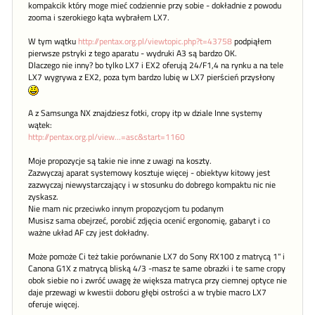
kompakcik który moge mieć codziennie przy sobie - dokładnie z powodu
zooma i szerokiego kąta wybrałem LX7.
W tym wątku
http://pentax.org.pl/viewtopic.php?t=43758
podpiąłem
pierwsze pstryki z tego aparatu - wydruki A3 są bardzo OK.
Dlaczego nie inny? bo tylko LX7 i EX2 oferują 24/F1,4 na rynku a na tele
LX7 wygrywa z EX2, poza tym bardzo lubię w LX7 pierścień przysłony
A z Samsunga NX znajdziesz fotki, cropy itp w dziale Inne systemy
wątek:
http://pentax.org.pl/view...=asc&start=1160
Moje propozycje są takie nie inne z uwagi na koszty.
Zazwyczaj aparat systemowy kosztuje więcej - obiektyw kitowy jest
zazwyczaj niewystarczający i w stosunku do dobrego kompaktu nic nie
zyskasz.
Nie mam nic przeciwko innym propozycjom tu podanym
Musisz sama obejrzeć, porobić zdjęcia ocenić ergonomię, gabaryt i co
ważne układ AF czy jest dokładny.
Może pomoże Ci też takie porównanie LX7 do Sony RX100 z matrycą 1" i
Canona G1X z matrycą bliską 4/3 -masz te same obrazki i te same cropy
obok siebie no i zwróć uwagę że większa matryca przy ciemnej optyce nie
daje przewagi w kwestii doboru głębi ostrości a w trybie macro LX7
oferuje więcej.