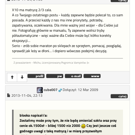
X10 ma matrycę 2/3 cala.
A co Twojego ostatniego postu - każdy zapewne będzie polecał to, co sam
posiada. A przecież każdy z nas ma inne priorytety, potrzeby,
zapatrywania, oczekiwania. Dla mnie ważny jest wizjer - dla Ciebie już
nie. Fotografuję głównie w manualu, Ty zapewne wolisz tryby
półautomatyczne - więc ważne dla Ciebie może być kółko korekty
ekspozycji...
Serio - zrób sobie maraton po sklepach ze sprzętem, pomacaj, pooglądaj,
sprawdź jak leży w dłoni... i dopiero wówczas podejmij decyzję.
Z poważaniem - Michu, Licencjonowany Pogromca Vampirów :)=
cube007
Dołączył: 12 Mar 2009
2013-11-04, 22:13
blooka napisał/a:
Zostańmy może przy tym, że nie będę zmieniać szkła oraz przy
cenie ok.1500zł - bliżej 1500 niz 2000
Czy jest jeszcze coś
godnego uwagi z taką matrycą i w miarę przyzwoitym