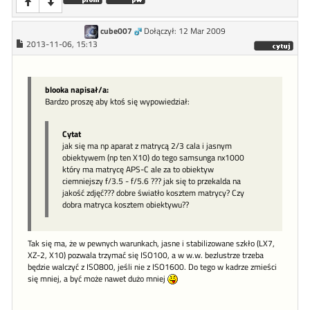
cube007
Dołączył: 12 Mar 2009
2013-11-06, 15:13
blooka napisał/a:
Bardzo proszę aby ktoś się wypowiedział:
Cytat
jak się ma np aparat z matrycą 2/3 cala i jasnym
obiektywem (np ten X10) do tego samsunga nx1000
który ma matrycę APS-C ale za to obiektyw
ciemniejszy f/3.5 - f/5.6 ??? jak się to przekalda na
jakość zdjęć??? dobre światło kosztem matrycy? Czy
dobra matryca kosztem obiektywu??
Tak się ma, że w pewnych warunkach, jasne i stabilizowane szkło (LX7,
XZ-2, X10) pozwala trzymać się ISO100, a w w.w. bezlustrze trzeba
będzie walczyć z ISO800, jeśli nie z ISO1600. Do tego w kadrze zmieści
się mniej, a być może nawet dużo mniej