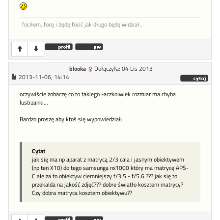
fociłem, focę i będę focić jak długo będę widział..
blooka
Dołączyła: 04 Lis 2013
2013-11-06, 14:14
oczywiście zobaczę co to takiego -aczkolwiek rozmiar ma chyba
lustrzanki...
Bardzo proszę aby ktoś się wypowiedział:
Cytat
jak się ma np aparat z matrycą 2/3 cala i jasnym obiektywem
(np ten X10) do tego samsunga nx1000 który ma matrycę APS-
C ale za to obiektyw ciemniejszy f/3.5 - f/5.6 ??? jak się to
przekalda na jakość zdjęć??? dobre światło kosztem matrycy?
Czy dobra matryca kosztem obiektywu??