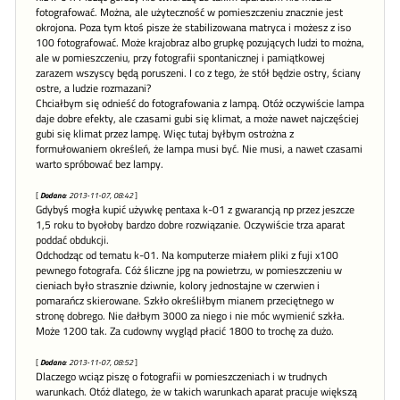
fotografować. Można, ale użyteczność w pomieszczeniu znacznie jest
okrojona. Poza tym ktoś pisze że stabilizowana matryca i możesz z iso
100 fotografować. Może krajobraz albo grupkę pozujących ludzi to można,
ale w pomieszczeniu, przy fotografii spontanicznej i pamiątkowej
zarazem wszyscy będą poruszeni. I co z tego, że stół będzie ostry, ściany
ostre, a ludzie rozmazani?
Chciałbym się odnieść do fotografowania z lampą. Otóż oczywiście lampa
daje dobre efekty, ale czasami gubi się klimat, a może nawet najczęściej
gubi się klimat przez lampę. Więc tutaj byłbym ostrożna z
formułowaniem określeń, że lampa musi być. Nie musi, a nawet czasami
warto spróbować bez lampy.
[
Dodano
: 2013-11-07, 08:42
]
Gdybyś mogła kupić używkę pentaxa k-01 z gwarancją np przez jeszcze
1,5 roku to byołoby bardzo dobre rozwiązanie. Oczywiście trza aparat
poddać obdukcji.
Odchodząc od tematu k-01. Na komputerze miałem pliki z fuji x100
pewnego fotografa. Cóż śliczne jpg na powietrzu, w pomieszczeniu w
cieniach było strasznie dziwnie, kolory jednostajne w czerwien i
pomarańcz skierowane. Szkło określiłbym mianem przeciętnego w
stronę dobrego. Nie dałbym 3000 za niego i nie móc wymienić szkła.
Może 1200 tak. Za cudowny wygląd płacić 1800 to trochę za dużo.
[
Dodano
: 2013-11-07, 08:52
]
Dlaczego wciąz piszę o fotografii w pomieszczeniach i w trudnych
warunkach. Otóż dlatego, że w takich warunkach aparat pracuje większą