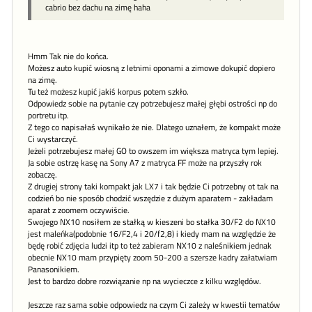
cabrio bez dachu na zimę haha
Hmm Tak nie do końca.
Możesz auto kupić wiosną z letnimi oponami a zimowe dokupić dopiero
na zimę.
Tu też możesz kupić jakiś korpus potem szkło.
Odpowiedz sobie na pytanie czy potrzebujesz małej głębi ostrości np do
portretu itp.
Z tego co napisałaś wynikało że nie. Dlatego uznałem, że kompakt może
Ci wystarczyć.
Jeżeli potrzebujesz małej GO to owszem im większa matryca tym lepiej.
Ja sobie ostrzę kasę na Sony A7 z matryca FF może na przyszły rok
zobaczę.
Z drugiej strony taki kompakt jak LX7 i tak będzie Ci potrzebny ot tak na
codzień bo nie sposób chodzić wszędzie z dużym aparatem - zakładam
aparat z zoomem oczywiście.
Swojego NX10 nosiłem ze stałką w kieszeni bo stałka 30/F2 do NX10
jest maleńka(podobnie 16/F2,4 i 20/f2,8) i kiedy mam na względzie że
będę robić zdjęcia ludzi itp to też zabieram NX10 z naleśnikiem jednak
obecnie NX10 mam przypięty zoom 50-200 a szersze kadry załatwiam
Panasonikiem.
Jest to bardzo dobre rozwiązanie np na wycieczce z kilku względów.
Jeszcze raz sama sobie odpowiedz na czym Ci zależy w kwestii tematów