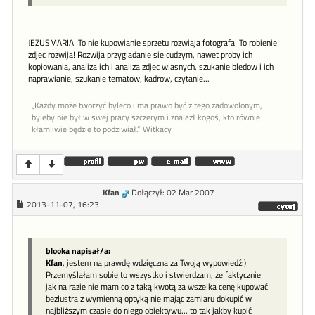
JEZUSMARIA! To nie kupowianie sprzetu rozwiaja fotografa! To robienie
zdjec rozwija! Rozwija przygladanie sie cudzym, nawet proby ich
kopiowania, analiza ich i analiza zdjec wlasnych, szukanie bledow i ich
naprawianie, szukanie tematow, kadrow, czytanie...
„Każdy może tworzyć byleco i ma prawo być z tego zadowolonym,
byleby nie był w swej pracy szczerym i znalazł kogoś, kto równie
kłamliwie będzie to podziwiał.” Witkacy
Kfan
Dołączył: 02 Mar 2007
2013-11-07, 16:23
blooka napisał/a:
Kfan
, jestem na prawdę wdzięczna za Twoją wypowiedź:)
Przemyślałam sobie to wszystko i stwierdzam, że faktycznie
jak na razie nie mam co z taką kwotą za wszelka cenę kupować
bezlustra z wymienną optyką nie mając zamiaru dokupić w
najbliższym czasie do niego obiektywu... to tak jakby kupić