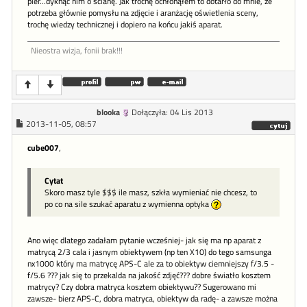
pier...dyknąć nim o ścianę. Jak trochę ochłonąłem to dotarło do mnie, że
potrzeba głównie pomysłu na zdjęcie i aranżację oświetlenia sceny,
trochę wiedzy technicznej i dopiero na końcu jakiś aparat.
Nieostra wizja, fonii brak!!!
blooka
Dołączyła: 04 Lis 2013
2013-11-05, 08:57
cube007
,
Cytat
Skoro masz tyle $$$ ile masz, szkła wymieniać nie chcesz, to
po co na sile szukać aparatu z wymienna optyka
Ano więc dlatego zadałam pytanie wcześniej- jak się ma np aparat z
matrycą 2/3 cala i jasnym obiektywem (np ten X10) do tego samsunga
nx1000 który ma matrycę APS-C ale za to obiektyw ciemniejszy f/3.5 -
f/5.6 ??? jak się to przekalda na jakość zdjęć??? dobre światło kosztem
matrycy? Czy dobra matryca kosztem obiektywu?? Sugerowano mi
zawsze- bierz APS-C, dobra matryca, obiektyw da radę- a zawsze można