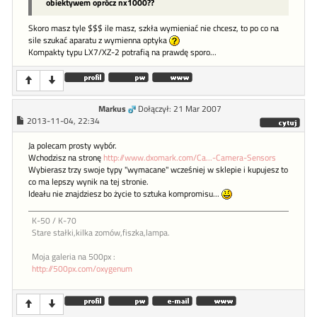
obiektywem oprócz nx1000??
Skoro masz tyle $$$ ile masz, szkła wymieniać nie chcesz, to po co na
sile szukać aparatu z wymienna optyka
Kompakty typu LX7/XZ-2 potrafią na prawdę sporo...
Markus
Dołączył: 21 Mar 2007
2013-11-04, 22:34
Ja polecam prosty wybór.
Wchodzisz na stronę
http://www.dxomark.com/Ca...-Camera-Sensors
Wybierasz trzy swoje typy "wymacane" wcześniej w sklepie i kupujesz to
co ma lepszy wynik na tej stronie.
Ideału nie znajdziesz bo życie to sztuka kompromisu...
K-50 / K-70
Stare stałki,kilka zomów,fiszka,lampa.
Moja galeria na 500px :
http://500px.com/oxygenum