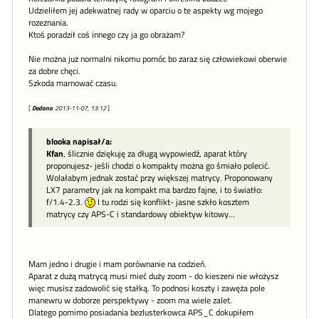
Udzieliłem jej adekwatnej rady w oparciu o te aspekty wg mojego
rozeznania.
Ktoś poradził coś innego czy ja go obrażam?
Nie można już normalni nikomu pomóc bo zaraz się człowiekowi oberwie
za dobre chęci.
Szkoda marnować czasu.
[
Dodano
: 2013-11-07, 13:12
]
blooka napisał/a:
Kfan
, ślicznie dziękuję za długą wypowiedź, aparat który
proponujesz- jeśli chodzi o kompakty można go śmiało polecić.
Wolałabym jednak zostać przy większej matrycy. Proponowany
LX7 parametry jak na kompakt ma bardzo fajne, i to światło:
f/1.4-2.3.
I tu rodzi się konflikt- jasne szkło kosztem
matrycy czy APS-C i standardowy obiektyw kitowy...
Mam jedno i drugie i mam porównanie na codzień.
Aparat z dużą matrycą musi mieć duży zoom - do kieszeni nie włożysz
więc musisz zadowolić się stałką. To podnosi koszty i zawęża pole
manewru w doborze perspektywy - zoom ma wiele zalet.
Dlatego pomimo posiadania bezlusterkowca APS_C dokupiłem