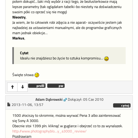
potem dokupić...taki mój wybór z racji tego, że bezlusterkowce mają
lepsze parametry (tak oglądałam tabelki-bo niestety na doświadczeniu
swoim póki co oprzeć się nie mogę)
Nieostry
,
Ja wiem, że to człowiek robi zdjęcia a nie aparat- oczywiście jestem jak
najbadziej za ustawieniami manualnymi, ale do programów graficznych
mam jednak obiekcje...
Markus
,
Cytat
Ideału nie znajdziesz bo życie to sztuka kompromisu...
Święte słowa
Adam Dąbrowski
Dołączył: 05 Cze 2010
2013-11-06, 13:57
1500 złociszy to skromnie, można wyrwać Pena 3 albo zainteresować
się Sony A 3000.
Obecnie stoi 1399 pln. kliknąć w guglarce i obejrzeć co to za wynalazek.
http://www.photographyblo...y_a3000_review/
Pozdrawiam