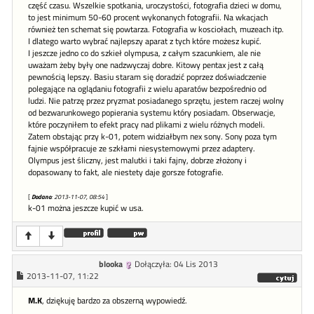
część czasu. Wszelkie spotkania, uroczystości, fotografia dzieci w domu,
to jest minimum 50-60 procent wykonanych fotografii. Na wkacjach
również ten schemat się powtarza. Fotografia w kosciołach, muzeach itp.
I dlatego warto wybrać najlepszy aparat z tych które możesz kupić.
I jeszcze jedno co do szkieł olympusa, z całym szacunkiem, ale nie
uważam żeby były one nadzwyczaj dobre. Kitowy pentax jest z całą
pewnością lepszy. Basiu staram się doradzić poprzez doświadczenie
polegające na oglądaniu fotografii z wielu aparatów bezpośrednio od
ludzi. Nie patrzę przez pryzmat posiadanego sprzętu, jestem raczej wolny
od bezwarunkowego popierania systemu który posiadam. Obserwacje,
które poczyniłem to efekt pracy nad plikami z wielu różnych modeli.
Zatem obstając przy k-01, potem widziałbym nex sony. Sony poza tym
fajnie współpracuje ze szkłami niesystemowymi przez adaptery.
Olympus jest śliczny, jest malutki i taki fajny, dobrze złożony i
dopasowany to fakt, ale niestety daje gorsze fotografie.
[
Dodano
: 2013-11-07, 08:54
]
k-01 można jeszcze kupić w usa.
blooka
Dołączyła: 04 Lis 2013
2013-11-07, 11:22
M.K
, dziękuję bardzo za obszerną wypowiedź.