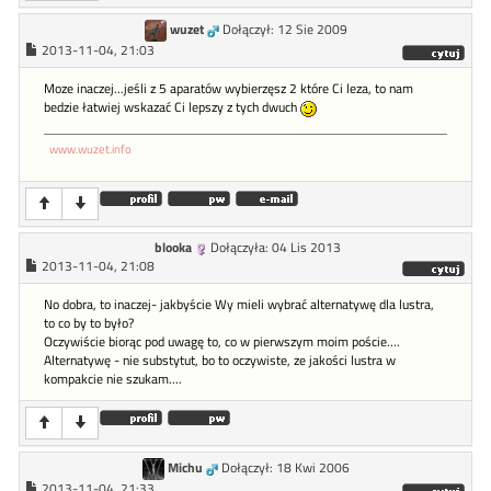
wuzet
Dołączył: 12 Sie 2009
2013-11-04, 21:03
Moze inaczej...jeśli z 5 aparatów wybierzęsz 2 które Ci leza, to nam
bedzie łatwiej wskazać Ci lepszy z tych dwuch
www.wuzet.info
blooka
Dołączyła: 04 Lis 2013
2013-11-04, 21:08
No dobra, to inaczej- jakbyście Wy mieli wybrać alternatywę dla lustra,
to co by to było?
Oczywiście biorąc pod uwagę to, co w pierwszym moim poście....
Alternatywę - nie substytut, bo to oczywiste, ze jakości lustra w
kompakcie nie szukam....
Michu
Dołączył: 18 Kwi 2006
2013-11-04, 21:33