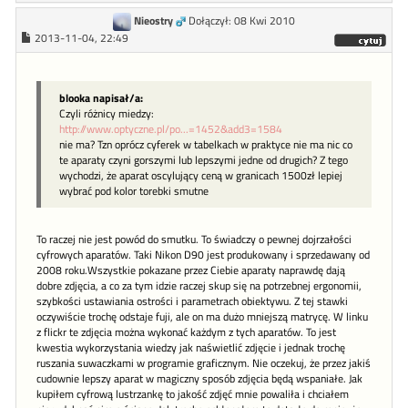
Nieostry
Dołączył: 08 Kwi 2010
2013-11-04, 22:49
blooka napisał/a:
Czyli różnicy miedzy:
http://www.optyczne.pl/po...=1452&add3=1584
nie ma? Tzn oprócz cyferek w tabelkach w praktyce nie ma nic co
te aparaty czyni gorszymi lub lepszymi jedne od drugich? Z tego
wychodzi, że aparat oscylujący ceną w granicach 1500zł lepiej
wybrać pod kolor torebki smutne
To raczej nie jest powód do smutku. To świadczy o pewnej dojrzałości
cyfrowych aparatów. Taki Nikon D90 jest produkowany i sprzedawany od
2008 roku.Wszystkie pokazane przez Ciebie aparaty naprawdę dają
dobre zdjęcia, a co za tym idzie raczej skup się na potrzebnej ergonomii,
szybkości ustawiania ostrości i parametrach obiektywu. Z tej stawki
oczywiście trochę odstaje fuji, ale on ma dużo mniejszą matrycę. W linku
z flickr te zdjęcia można wykonać każdym z tych aparatów. To jest
kwestia wykorzystania wiedzy jak naświetlić zdjęcie i jednak trochę
ruszania suwaczkami w programie graficznym. Nie oczekuj, że przez jakiś
cudownie lepszy aparat w magiczny sposób zdjęcia będą wspaniałe. Jak
kupiłem cyfrową lustrzankę to jakość zdjęć mnie powaliła i chciałem