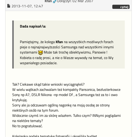
Kfan
Dołączył: 02 Mar 2007
2013-11-07, 12:47
Dada napisał/a:
Pamiętajmy, że kolega
Kfan
na wszystkich możliwych forach
pieje o najnajnajwyższości Samsunga nad wszystkimi innymi
systemami
Może tak trochę obiektywizmu, Panowie !
Kobieta o radę prosi, a nie o Wasze wywody na temat, co Wy
wspaniałego posiadacie.
Tak? Ciekawe skąd takie wnioski wyciągnąłeś?
W wielu wątkach zachwalam też kompakty Pansonica, bezlusterkowce
Sony np A7, DSLR Nikona -np model Df , a Samsunga też za to i owo
krytykuję.
Sorry ale ja odczuwam ogólną nagonkę na moją osobę ze strony
niektórych osób na tym forum.
Widocznie czymś im za skórę wlazłem. Tulko czym? INNymi poglądami
na niektóre tematy?
No to pogratulować.
Koleżanka podała tematykę fotografii i określiła budżet.