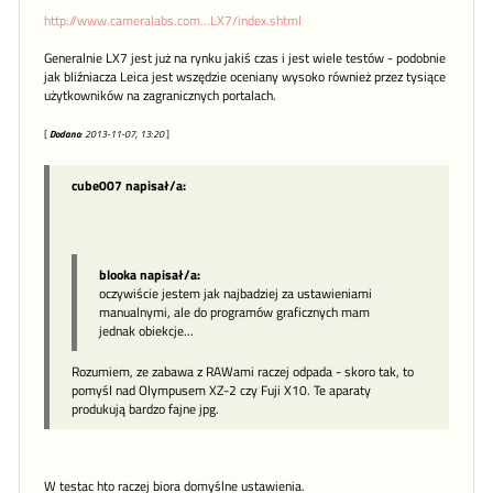
http://www.cameralabs.com...LX7/index.shtml
Generalnie LX7 jest już na rynku jakiś czas i jest wiele testów - podobnie
jak bliźniacza Leica jest wszędzie oceniany wysoko również przez tysiące
użytkowników na zagranicznych portalach.
[
Dodano
: 2013-11-07, 13:20
]
cube007 napisał/a:
blooka napisał/a:
oczywiście jestem jak najbadziej za ustawieniami
manualnymi, ale do programów graficznych mam
jednak obiekcje...
Rozumiem, ze zabawa z RAWami raczej odpada - skoro tak, to
pomyśl nad Olympusem XZ-2 czy Fuji X10. Te aparaty
produkują bardzo fajne jpg.
W testac hto raczej biora domyślne ustawienia.