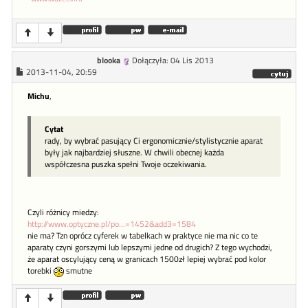
blooka
Dołączyła: 04 Lis 2013
2013-11-04, 20:59
Michu
,
Cytat
rady, by wybrać pasujący Ci ergonomicznie/stylistycznie aparat
były jak najbardziej słuszne. W chwili obecnej każda
współczesna puszka spełni Twoje oczekiwania.
Czyli różnicy miedzy:
http://www.optyczne.pl/po...=1452&add3=1584
nie ma? Tzn oprócz cyferek w tabelkach w praktyce nie ma nic co te
aparaty czyni gorszymi lub lepszymi jedne od drugich? Z tego wychodzi,
że aparat oscylujący ceną w granicach 1500zł lepiej wybrać pod kolor
torebki
smutne