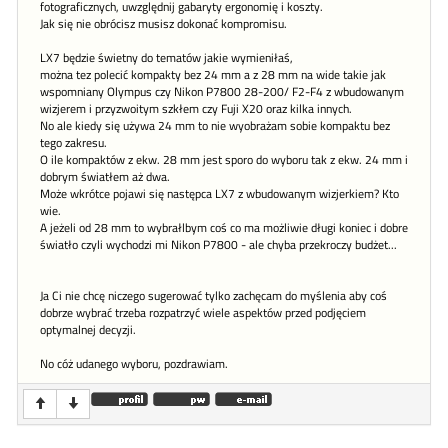
fotograficznych, uwzględnij gabaryty ergonomię i koszty.
Jak się nie obrócisz musisz dokonać kompromisu.
LX7 będzie świetny do tematów jakie wymieniłaś,
można tez polecić kompakty bez 24 mm a z 28 mm na wide takie jak
wspomniany Olympus czy Nikon P7800 28-200/ F2-F4 z wbudowanym
wizjerem i przyzwoitym szkłem czy Fuji X20 oraz kilka innych.
No ale kiedy się używa 24 mm to nie wyobrażam sobie kompaktu bez
tego zakresu.
O ile kompaktów z ekw. 28 mm jest sporo do wyboru tak z ekw. 24 mm i
dobrym światłem aż dwa.
Może wkrótce pojawi się następca LX7 z wbudowanym wizjerkiem? Kto
wie.
A jeżeli od 28 mm to wybrałlbym coś co ma możliwie długi koniec i dobre
światło czyli wychodzi mi Nikon P7800 - ale chyba przekroczy budżet...
Ja Ci nie chcę niczego sugerować tylko zachęcam do myślenia aby coś
dobrze wybrać trzeba rozpatrzyć wiele aspektów przed podjęciem
optymalnej decyzji.
No cóż udanego wyboru, pozdrawiam.