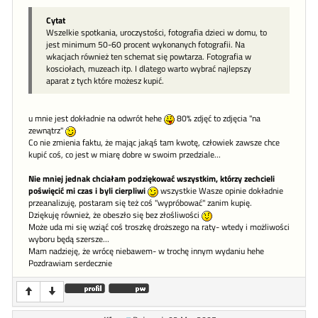
Cytat
Wszelkie spotkania, uroczystości, fotografia dzieci w domu, to
jest minimum 50-60 procent wykonanych fotografii. Na
wkacjach również ten schemat się powtarza. Fotografia w
kosciołach, muzeach itp. I dlatego warto wybrać najlepszy
aparat z tych które możesz kupić.
u mnie jest dokładnie na odwrót hehe
80% zdjęć to zdjęcia "na
zewnątrz"
Co nie zmienia faktu, że mając jakąś tam kwotę, człowiek zawsze chce
kupić coś, co jest w miarę dobre w swoim przedziale...
Nie mniej jednak chciałam podziękować wszystkim, którzy zechcieli
poświęcić mi czas i byli cierpliwi
wszystkie Wasze opinie dokładnie
przeanalizuję, postaram się też coś "wypróbować" zanim kupię.
Dziękuję również, że obeszło się bez złośliwości
Może uda mi się wziąć coś troszkę droższego na raty- wtedy i możliwości
wyboru będą szersze...
Mam nadzieję, że wrócę niebawem- w trochę innym wydaniu hehe
Pozdrawiam serdecznie