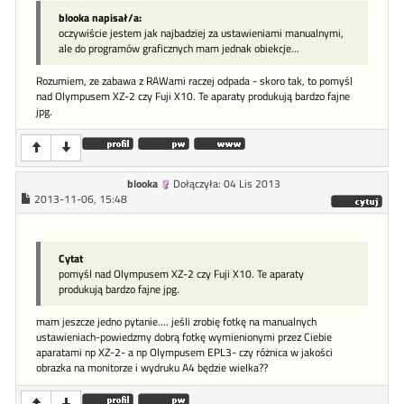
blooka napisał/a:
oczywiście jestem jak najbadziej za ustawieniami manualnymi,
ale do programów graficznych mam jednak obiekcje...
Rozumiem, ze zabawa z RAWami raczej odpada - skoro tak, to pomyśl
nad Olympusem XZ-2 czy Fuji X10. Te aparaty produkują bardzo fajne
jpg.
blooka
Dołączyła: 04 Lis 2013
2013-11-06, 15:48
Cytat
pomyśl nad Olympusem XZ-2 czy Fuji X10. Te aparaty
produkują bardzo fajne jpg.
mam jeszcze jedno pytanie.... jeśli zrobię fotkę na manualnych
ustawieniach-powiedzmy dobrą fotkę wymienionymi przez Ciebie
aparatami np XZ-2- a np Olympusem EPL3- czy różnica w jakości
obrazka na monitorze i wydruku A4 będzie wielka??