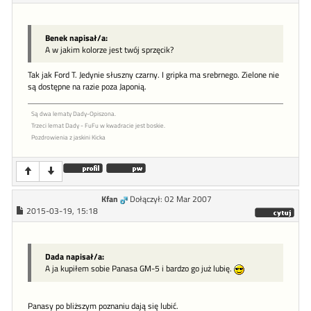
Benek napisał/a:
A w jakim kolorze jest twój sprzęcik?
Tak jak Ford T. Jedynie słuszny czarny. I gripka ma srebrnego. Zielone nie
są dostępne na razie poza Japonią.
Są dwa lematy Dady-Opiszona.
Trzeci lemat Dady - FuFu w kwadracie jest boskie.
Pozdrowienia z jaskini Kicka
Kfan
Dołączył: 02 Mar 2007
2015-03-19, 15:18
Dada napisał/a:
A ja kupiłem sobie Panasa GM-5 i bardzo go już lubię.
Panasy po bliższym poznaniu dają się lubić.