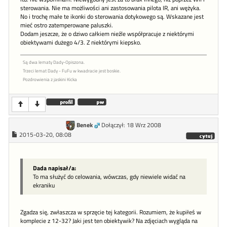
sterowania. Nie ma możliwości ani zastosowania pilota IR, ani wężyka.
No i trochę małe te ikonki do sterowania dotykowego są. Wskazane jest
mieć ostro zatemperowane paluszki.
Dodam jeszcze, że o dziwo całkiem nieźle współpracuje z niektórymi
obiektywami dużego 4/3. Z niektórymi kiepsko.
Są dwa lematy Dady-Opiszona.
Trzeci lemat Dady - FuFu w kwadracie jest boskie.
Pozdrowienia z jaskini Kicka
Benek
Dołączył: 18 Wrz 2008
2015-03-20, 08:08
Dada napisał/a:
To ma służyć do celowania, wówczas, gdy niewiele widać na
ekraniku
Zgadza się, zwłaszcza w sprzęcie tej kategorii. Rozumiem, że kupiłeś w
komplecie z 12-32? Jaki jest ten obiektywik? Na zdjęciach wygląda na