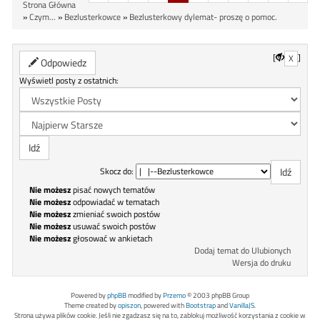
Strona Główna
»
Czym...
»
Bezlusterkowce
»
Bezlusterkowy dylemat- proszę o pomoc.
[
]
X
Odpowiedz
Wyświetl posty z ostatnich:
Skocz do:
Nie możesz
pisać nowych tematów
Nie możesz
odpowiadać w tematach
Nie możesz
zmieniać swoich postów
Nie możesz
usuwać swoich postów
Nie możesz
głosować w ankietach
Dodaj temat do Ulubionych
Wersja do druku
Powered by
phpBB
modified by
Przemo
© 2003 phpBB Group
Theme created by
opiszon
, powered with
Bootstrap
and
VanillaJS
.
Strona używa plików cookie. Jeśli nie zgadzasz się na to, zablokuj możliwość korzystania z cookie w