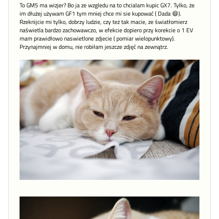
To GM5 ma wizjer? Bo ja ze wzgledu na to chcialam kupic GX7. Tylko, że
im dłużej używam GF1 tym mniej chce mi sie kupować ( Dada 😄).
Rzeknijcie mi tylko, dobrzy ludzie, czy też tak macie, ze światłomierz
naświetla bardzo zachowawczo, w efekcie dopiero przy korekcie o 1 EV
mam prawidłowo naswietlone zdjecie ( pomiar wielopunktowy).
Przynajmniej w domu, nie robiłam jeszcze zdjęć na zewnątrz.