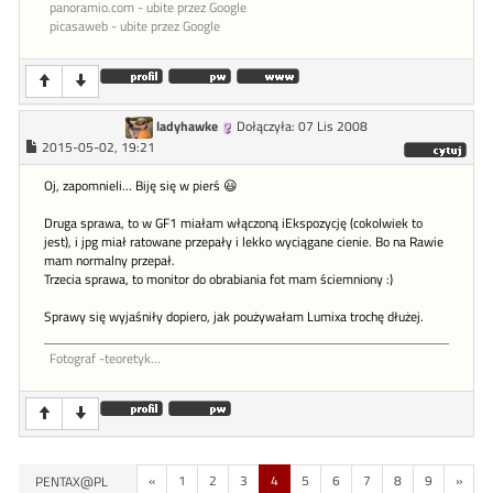
panoramio.com - ubite przez Google
picasaweb - ubite przez Google
ladyhawke
Dołączyła: 07 Lis 2008
2015-05-02, 19:21
Oj, zapomnieli... Biję się w pierś 😃
Druga sprawa, to w GF1 miałam włączoną iEkspozycję (cokolwiek to
jest), i jpg miał ratowane przepały i lekko wyciągane cienie. Bo na Rawie
mam normalny przepał.
Trzecia sprawa, to monitor do obrabiania fot mam ściemniony :)
Sprawy się wyjaśniły dopiero, jak poużywałam Lumixa trochę dłużej.
Fotograf -teoretyk...
«
1
2
3
4
5
6
7
8
9
»
PENTAX@PL