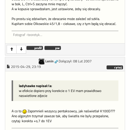
w bok, L, Ctrl+S zaczyna mnie męczyć.
A w kopusie sprawdzałam, jest ustawione, żeby się obracały.
Po prostu się zdziwiłam, że obracanie może zależeć od szkła.
Kupiłam sobie Olkowskie 45/1,8 - ciekawe, czy z tym będą się obracać.
Fotograf -teoretyk...
Lenin
Dołączył: 08 Lut 2007
2015-04-29, 23:19
ladyhawke napisał/a:
w efekcie dopiero przy korekcie o 1 EV mam prawidłowo
naswietlone zdjecie
A co to
Zapomnieli wszyscy pentaksowcy, jak naświetlał K100D???
Ano algorytm trzymał zawsze tak, aby światła nie były przepalone,
czytaj: korekta +o,7 do 1EV