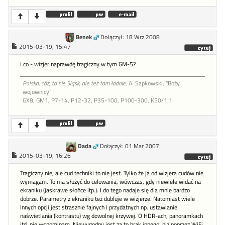
Benek
Dołączył: 18 Wrz 2008
2015-03-19, 15:47
I co - wizjer naprawdę tragiczny w tym GM-5?
Polska, cóż, to nie Śląsk, ale też tam ładnie
, A. Sapkowski, "Boży
wojownicy"
GX8, GM1, P7-14, P12-32, P35-100, P100-300, K50/1.1
Dada
Dołączył: 01 Mar 2007
2015-03-19, 16:26
Tragiczny nie, ale cud techniki to nie jest. Tylko że ja od wizjera cudów nie
wymagam. To ma służyć do celowania, wówczas, gdy niewiele widać na
ekraniku (jaskrawe słońce itp.). I do tego nadaje się dla mnie bardzo
dobrze. Parametry z ekraniku też dubluje w wizjerze. Natomiast wiele
innych opcji jest strasznie fajnych i przydatnych np. ustawianie
naświetlania (kontrastu) wg dowolnej krzywej. O HDR-ach, panoramkach
itd. nie wspominam. Niewygodny jest za to brak innego, niż poprzez WiFi