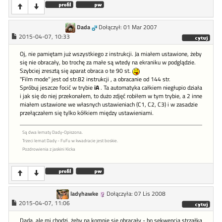
Dada
Dołączył: 01 Mar 2007
2015-04-07, 10:33
Oj, nie pamiętam już wszystkiego z instrukcji. Ja miałem ustawione, żeby
się nie obracały, bo trochę za małe są wtedy na ekraniku w podglądzie.
Szybciej zresztą się aparat obraca o te 90 st.
"Film mode" jest od str.82 instrukcji , a obracanie od 144 str.
Spróbuj jeszcze focić w trybie
iA
. Ta automatyka całkiem niegłupio działa
i jak się do niej przekonałem, to dużo zdjęć robiłem w tym trybie, a 2 inne
miałem ustawione we własnych ustawieniach (C1, C2, C3) i w zasadzie
przełączałem się tylko kółkiem między ustawieniami.
Są dwa lematy Dady-Opiszona.
Trzeci lemat Dady - FuFu w kwadracie jest boskie.
Pozdrowienia z jaskini Kicka
ladyhawke
Dołączyła: 07 Lis 2008
2015-04-07, 11:06
Dada, ale mi chodzi, żeby na kompie się obracały - bo sekwencja strzałka