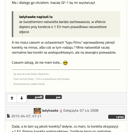
Ma i dlatego go chciałem. Inaczej GF-1 by mi wystarczył.
ladyhawke napisał/a:
ze światłomierz naświetla bardzo zachowawczo, w efekcie
dopiero przy korekcie o 1 EV mam prawidłowo naswietlone
zdjecie
A nie masz czasem w ustawieniach "typu filmu" wprowadzonej jakiejś
korekty na minus, albo coś w tym rodzaju ? Mnie naświetlał raczej
normalnie bez korekt na wielopunktowym, ale na zewnątrz przeważnie.
Czasem żałuję, że nie mam kota...
Są dwa lematy Dady-Opiszona.
Trzeci lemat Dady - FuFu w kwadracie jest boskie.
Pozdrowienia z jaskini Kicka
ladyhawke
Dołączyła: 07 Lis 2008
2015-04-07, 07:21
Dada, a to tam są jakieś korekty? Jedyne, co mam, to korekta ekspozycji
+1 EV. Pomiar światła wielopunktowy. Spróbuję teraz na centralnie