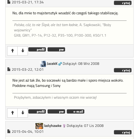
2015-03-21, 17:34
No, dla mnie to majstersztyk wsadzić do czegoś takiego stabilizację.
Polska, cóż, to nie Śląsk, ale też tam ładnie
, A. Sapkowski, "Boży
wojownicy"
GX8, GM1, P7-14, P12-32, P35-100, P100-300, K50/1.1
JacekK
Dołączył: 08 Wrz 2008
2015-03-22, 12:01
Nie jest aż tak źle, bo soczewki są bardzo małe i sporo miejsca wokoło.
Podobne mają Samsung i Sony
Przybyłem, zobaczyłem i własnym oczom nie wierzę!
ladyhawke
Dołączyła: 07 Lis 2008
2015-04-04, 10:01