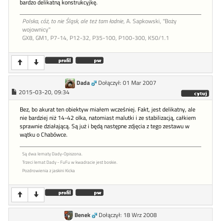
bardzo delikatną konstrukcyjkę.
Polska, cóż, to nie Śląsk, ale też tam ładnie
, A. Sapkowski, "Boży
wojownicy"
GX8, GM1, P7-14, P12-32, P35-100, P100-300, K50/1.1
Dada
Dołączył: 01 Mar 2007
2015-03-20, 09:34
Bez, bo akurat ten obiektyw miałem wcześniej. Fakt, jest delikatny, ale
nie bardziej niż 14-42 olka, natomiast malutki i ze stabilizacją, całkiem
sprawnie działającą. Są już i będą następne zdjęcia z tego zestawu w
wątku o Chabówce.
Są dwa lematy Dady-Opiszona.
Trzeci lemat Dady - FuFu w kwadracie jest boskie.
Pozdrowienia z jaskini Kicka
Benek
Dołączył: 18 Wrz 2008