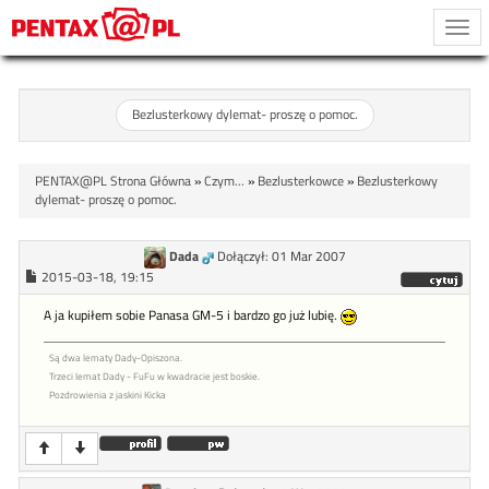
Togg
navi
Bezlusterkowy dylemat- proszę o pomoc.
PENTAX@PL Strona Główna
»
Czym...
»
Bezlusterkowce
»
Bezlusterkowy
dylemat- proszę o pomoc.
Dada
Dołączył: 01 Mar 2007
2015-03-18, 19:15
A ja kupiłem sobie Panasa GM-5 i bardzo go już lubię.
Są dwa lematy Dady-Opiszona.
Trzeci lemat Dady - FuFu w kwadracie jest boskie.
Pozdrowienia z jaskini Kicka