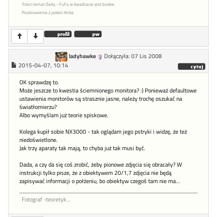
Trzeci lemat Dady - FuFu w kwadracie jest boskie.
Pozdrowienia z jaskini Kicka
ladyhawke
Dołączyła: 07 Lis 2008
2015-04-07, 10:14
OK sprawdzę to.
Może jeszcze to kwestia ściemnionego monitora? :) Ponieważ defaultowe
ustawienia monitorów są strasznie jasne, należy trochę oszukać na
światłomierzu?
Albo wymyślam już teorie spiskowe.
Kolega kupił sobie NX3000 - tak oglądam jego pstryki i widzę, że też
niedoświetlone.
Jak trzy aparaty tak mają, to chyba już tak musi być.
Dada, a czy da się coś zrobić, żeby pionowe zdjęcia się obracały? W
instrukcji tylko pisze, że z obiektywem 20/1,7 zdjęcia nie będą
zapisywać informacji o połżeniu, bo obiektyw czegoś tam nie ma...
Fotograf -teoretyk...