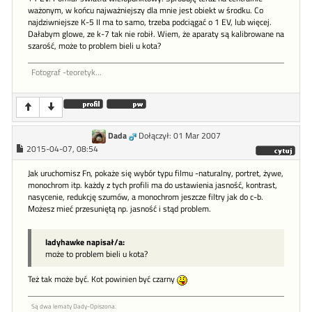
ważonym, w końcu najważniejszy dla mnie jest obiekt w środku. Co
najdziwniejsze K-5 II ma to samo, trzeba podciągać o 1 EV, lub więcej.
Dałabym glowe, ze k-7 tak nie robił. Wiem, że aparaty są kalibrowane na
szarość, może to problem bieli u kota?
Fotograf -teoretyk...
Dada
Dołączył: 01 Mar 2007
2015-04-07, 08:54
Jak uruchomisz Fn, pokaże się wybór typu filmu -naturalny, portret, żywe,
monochrom itp. każdy z tych profili ma do ustawienia jasność, kontrast,
nasycenie, redukcję szumów, a monochrom jeszcze filtry jak do c-b.
Możesz mieć przesuniętą np. jasność i stąd problem.
ladyhawke napisał/a:
może to problem bieli u kota?
Też tak może być. Kot powinien być czarny
Są dwa lematy Dady-Opiszona.