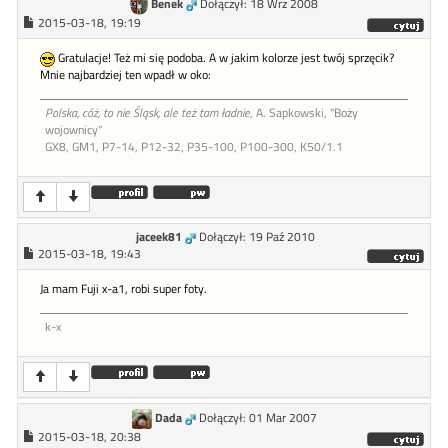
Benek
Dołączył: 18 Wrz 2008
2015-03-18, 19:19
Gratulacje! Też mi się podoba. A w jakim kolorze jest twój sprzęcik?
Mnie najbardziej ten wpadł w oko:
Polska, cóż, to nie Śląsk, ale też tam ładnie
, A. Sapkowski, "Boży
wojownicy"
GX8, GM1, P7-14, P12-32, P35-100, P100-300, K50/1.1
jaceek81
Dołączył: 19 Paź 2010
2015-03-18, 19:43
Ja mam Fuji x-a1, robi super foty.
k-x
Dada
Dołączył: 01 Mar 2007
2015-03-18, 20:38