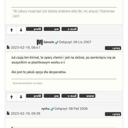
"W sztu­ce może być coś dob­rze zro­bione al­bo źle, nic więcej." Stanisław
Lem
Generic
Dołączył: 09 Lis 2007
2023-02-19, 06:41
Już czuję ten klimat, te opary chemii i pot na skórze, po zamknięciu się ze
wszystkim w plastikowym worku o-)
Ale jest to jakaś opcja dla desperatów.
Aparaty szczęścia nie dają...
rychu
Dołączył: 08 Paź 2006
2023-02-19, 09:39