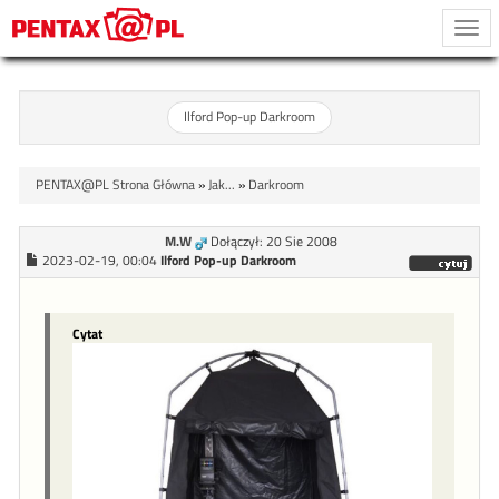
Togg
navi
Ilford Pop-up Darkroom
PENTAX@PL Strona Główna
»
Jak...
»
Darkroom
M.W
Dołączył: 20 Sie 2008
2023-02-19, 00:04
Ilford Pop-up Darkroom
Cytat