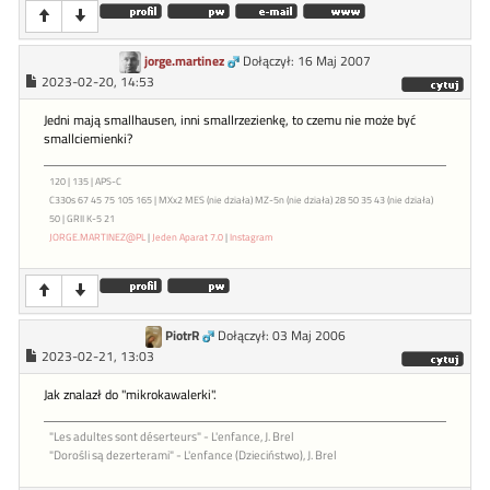
jorge.martinez
Dołączył: 16 Maj 2007
2023-02-20, 14:53
Jedni mają smallhausen, inni smallrzezienkę, to czemu nie może być
smallciemienki?
120 | 135 | APS-C
C330s 67 45 75 105 165 | MXx2 MES (nie działa) MZ-5n (nie działa) 28 50 35 43 (nie działa)
50 | GRII K-5 21
JORGE.MARTINEZ@PL
|
Jeden Aparat 7.0
|
Instagram
PiotrR
Dołączył: 03 Maj 2006
2023-02-21, 13:03
Jak znalazł do "mikrokawalerki".
"Les adultes sont déserteurs" - L'enfance, J. Brel
"Dorośli są dezerterami" - L'enfance (Dzieciństwo), J. Brel