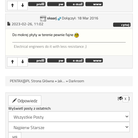
skaarj
Dołączył: 18 Mar 2016
2023-02-26, 11:02
Do mokrej płyty w terenie pewnie fajne
Electrical engineers do it with less resistance ;)
PENTAX@PL Strona Główna
»
Jak...
»
Darkroom
[
]
X
Odpowiedz
Wyświetl posty z ostatnich: