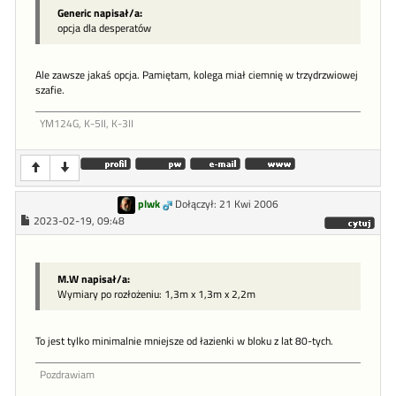
Generic napisał/a:
opcja dla desperatów
Ale zawsze jakaś opcja. Pamiętam, kolega miał ciemnię w trzydrzwiowej
szafie.
YM124G, K-5II, K-3II
plwk
Dołączył: 21 Kwi 2006
2023-02-19, 09:48
M.W napisał/a:
Wymiary po rozłożeniu: 1,3m x 1,3m x 2,2m
To jest tylko minimalnie mniejsze od łazienki w bloku z lat 80-tych.
Pozdrawiam