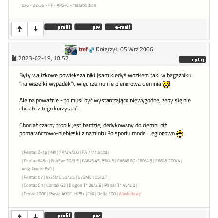
6x6 - 24x36 - FF - APS-C - malutki dron
tref
Dołączył: 05 Wrz 2006
2023-02-19, 10:52
Były walizkowe powiększalniki (sam kiedyś woziłem taki w bagażniku
"na wszelki wypadek"), więc czemu nie plenerowa ciemnia
Ale na poważnie - to musi być wystarczająco niewygodne, żeby się nie
chciało z tego korzystać.
Chociaż czarny tropik jest bardziej dedykowany do ciemni niż
pomarańczowo-niebieski z namiotu Polsportu model Legionowo
| Pentax Z-1p | MX | FA*24/2.0 | FA 77/1.8 Ltd |
| Pentax 645n | FishEye 30/3.5 | FA645 45-85/4.5 | FA645 80-160/4.5 | FA645 200/4 |
Voigtländer 6x9 |
| Pentax 67 | 6x7SMC 55/3.5 | 67SMC 105/2.4 |
| Contax G1 | Contax G2 | Biogon T* 28/2.8 | Planar T* 45/2.0 |
| Provia 100F | Provia 400F | HP5+ | TriX | Delta 100 |
Waidodayo!