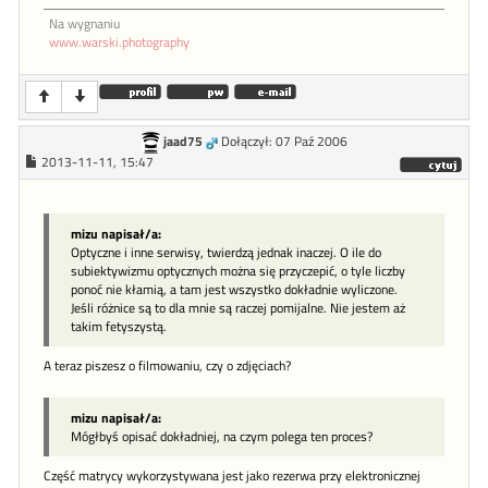
Na wygnaniu
www.warski.photography
jaad75
Dołączył: 07 Paź 2006
2013-11-11, 15:47
mizu napisał/a:
Optyczne i inne serwisy, twierdzą jednak inaczej. O ile do
subiektywizmu optycznych można się przyczepić, o tyle liczby
ponoć nie kłamią, a tam jest wszystko dokładnie wyliczone.
Jeśli różnice są to dla mnie są raczej pomijalne. Nie jestem aż
takim fetyszystą.
A teraz piszesz o filmowaniu, czy o zdjęciach?
mizu napisał/a:
Mógłbyś opisać dokładniej, na czym polega ten proces?
Część matrycy wykorzystywana jest jako rezerwa przy elektronicznej