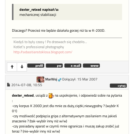
dexter_retxed napisał/a:
mechanicznej stabilizacji
Dlaczego? Przecież nie będzie działała gorzej niż ta w K-200D.
Kiedyś to były czasy ! Po drzewach się chodziło...
Kotlet`s professional photography
http://sebastianstoklosa.blogspot.com/
MarWoj
Dołączył: 15 Mar 2007
2014-07-08, 10:55
dexter_retxed
, usiądż z
na uspokojenie, i odpowiedz sobie na pytania
:
-czy korpus K 200D jest dla mnie za duży,ciężki,niewygodny ? (wybór K
01)
-czy możliwość podpięcia gripa z alternatywnym zasilaniem ma jakieś
znaczenie ? (tak-wybór inny niż w/w)
-czy posiadany aparat w czymś mnie ogranicza i muszę zakup zrobić już
teraz ? (nie-wybór inny niż w/w)