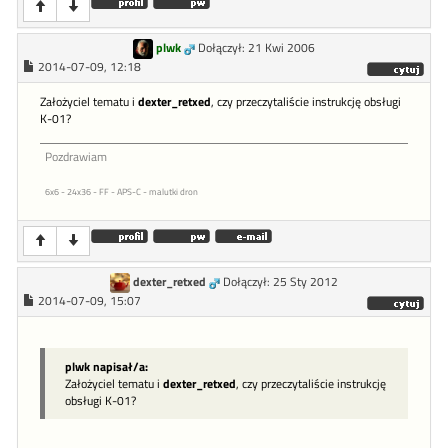
plwk
Dołączył: 21 Kwi 2006
2014-07-09, 12:18
Założyciel tematu i
dexter_retxed
, czy przeczytaliście instrukcję obsługi
K-01?
Pozdrawiam
6x6 - 24x36 - FF - APS-C - malutki dron
dexter_retxed
Dołączył: 25 Sty 2012
2014-07-09, 15:07
plwk napisał/a:
Założyciel tematu i
dexter_retxed
, czy przeczytaliście instrukcję
obsługi K-01?