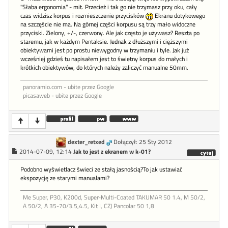
"Słaba ergonomia" - mit. Przecież i tak go nie trzymasz przy oku, cały
czas widzisz korpus i rozmieszczenie przycisków
Ekranu dotykowego
na szczęście nie ma. Na górnej części korpusu są trzy mało widoczne
przyciski. Zielony, +/-, czerwony. Ale jak często je używasz? Reszta po
staremu, jak w każdym Pentaksie. Jednak z dłuższymi i cięższymi
obiektywami jest po prostu niewygodny w trzymaniu i tyle. Jak już
wcześniej gdzieś tu napisałem jest to świetny korpus do małych i
krótkich obiektywów, do których należy zaliczyć manualne 50mm.
panoramio.com - ubite przez Google
picasaweb - ubite przez Google
dexter_retxed
Dołączył: 25 Sty 2012
2014-07-09, 12:14
Jak to jest z ekranem w k-01?
Podobno wyświetlacz świeci ze stałą jasnością?To jak ustawiać
ekspozycję ze starymi manualami?
Me Super, P30, K200d, Super-Multi-Coated TAKUMAR 50 1.4, M 50/2,
A 50/2, A 35-70/3.5,4.5, Kit I, CZJ Pancolar 50 1,8