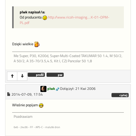
plwk napisał/a:
Od producenta
http://www.ricoh-imaging....K-01-OPM-
PL.pdf
Dzięki wielkie
Me Super, P30, K200d, Super-Multi-Coated TAKUMAR 50 1.4, M 50/2,
A 50/2, A 35-70/3.5,4.5, Kit I, CZJ Pancolar 50 1,8
plwk
Dołączył: 21 Kwi 2006
2014-07-09, 17:54
Właśnie popijam
Pozdrawiam
6x6 - 24x36 - FF - APS-C - malutki dron