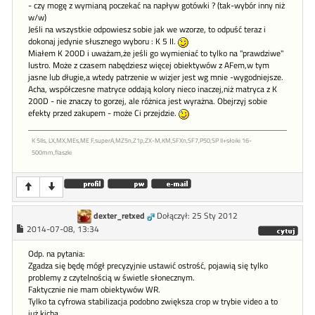
- czy mogę z wymianą poczekać na napływ gotówki ? (tak-wybór inny niż
w/w)
Jeśli na wszystkie odpowiesz sobie jak we wzorze, to odpuść teraz i
dokonaj jedynie słusznego wyboru : K 5 II.
Miałem K 200D i uważam,że jeśli go wymieniać to tylko na "prawdziwe"
lustro. Może z czasem nabędziesz więcej obiektywów z AFem,w tym
jasne lub długie,a wtedy patrzenie w wizjer jest wg mnie -wygodniejsze.
Acha, współczesne matryce oddają kolory nieco inaczej,niż matryca z K
200D - nie znaczy to gorzej, ale różnica jest wyrażna. Obejrzyj sobie
efekty przed zakupem - może Ci przejdzie.
K 5IIs, LX,MX,MEs,ME F,superA,MZ5n,Z1p,ZX-M,KM,SFXn,SF7,P50,SP II+słoiki 16-
500mm,flaszki
dexter_retxed
Dołączył: 25 Sty 2012
2014-07-08, 13:34
Odp. na pytania:
Zgadza się będę mógł precyzyjnie ustawić ostrość, pojawią się tylko
problemy z czytelnością w świetle słonecznym.
Faktycznie nie mam obiektywów WR.
Tylko ta cyfrowa stabilizacja podobno zwiększa crop w trybie video a to
już kicha.