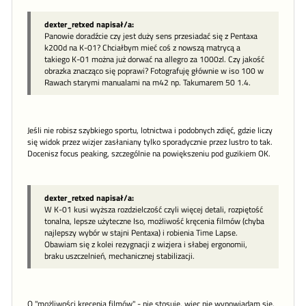
dexter_retxed napisał/a:
Panowie doradźcie czy jest duży sens przesiadać się z Pentaxa
k200d na K-01? Chciałbym mieć coś z nowszą matrycą a
takiego K-01 można już dorwać na allegro za 1000zl. Czy jakość
obrazka znacząco się poprawi? Fotografuję głównie w iso 100 w
Rawach starymi manualami na m42 np. Takumarem 50 1.4.
Jeśli nie robisz szybkiego sportu, lotnictwa i podobnych zdięć, gdzie liczy
się widok przez wizjer zasłaniany tylko sporadycznie przez lustro to tak.
Docenisz focus peaking, szczególnie na powiększeniu pod guzikiem OK.
dexter_retxed napisał/a:
W K-01 kusi wyższa rozdzielczość czyli więcej detali, rozpiętość
tonalna, lepsze użyteczne Iso, możliwość kręcenia filmów (chyba
najlepszy wybór w stajni Pentaxa) i robienia Time Lapse.
Obawiam się z kolei rezygnacji z wizjera i słabej ergonomii,
braku uszczelnień, mechanicznej stabilizacji.
O "możliwości kręcenia filmów" - nie stosuję, więc nie wypowiadam się.