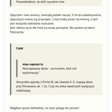
Powiedziałbym, że dość wyraźnie inne.
Optyczne i inne serwisy, twierdzą jednak inaczej. O ile do subiektywizmu
optycznych można się przyczepić, o tyle liczby ponoć nie kłamią, a tam
jest wszystko dokładnie wyliczone.
Jeśli różnice są to dla mnie są raczej pomijalne. Nie jestem aż takim
fetyszystą.
Cytat
mizu napisał/a:
Niecropowany obraz - nie kumam, ktoś coś
wytłumaczy?
Wszystkie aparaty z Prime M, jak również K-3, cropują obraz
przy filmowaniu ok. 1.3x. Crop nie znika nawet jeśli wyłączysz
stabilizację.
Mógłbyś opisać dokładniej, na czym polega ten proces?