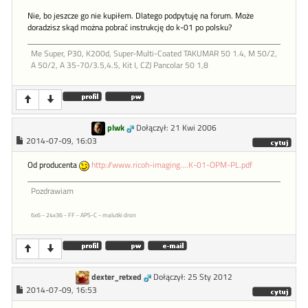
Nie, bo jeszcze go nie kupiłem. Dlatego podpytuję na forum. Może
doradzisz skąd można pobrać instrukcję do k-01 po polsku?
Me Super, P30, K200d, Super-Multi-Coated TAKUMAR 50 1.4, M 50/2,
A 50/2, A 35-70/3.5,4.5, Kit I, CZJ Pancolar 50 1,8
plwk
Dołączył: 21 Kwi 2006
2014-07-09, 16:03
Od producenta
http://www.ricoh-imaging....K-01-OPM-PL.pdf
Pozdrawiam
6x6 - 24x36 - FF - APS-C - malutki dron
dexter_retxed
Dołączył: 25 Sty 2012
2014-07-09, 16:53