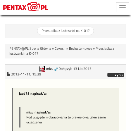
Togg
navi
Przesiadka z lustrzanki na K-01?
PENTAX@PL Strona Główna
»
Czym...
»
Bezlusterkowce
»
Przesiadka z
lustrzanki na K-01?
mizu
Dołączył: 13 Lip 2013
2013-11-11, 15:39
jaad75 napisał/a:
mizu napisał/a:
Pod względem obrazowania to prawie dwa takie same
urządzenia