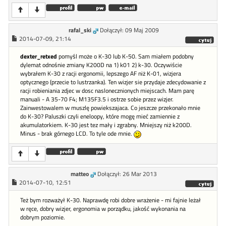
rafal_ski
Dołączył: 09 Maj 2009
2014-07-09, 21:14
dexter_retxed
pomyśl może o K-30 lub K-50. Sam miałem podobny
dylemat odnośnie zmiany K200D na 1) k01 2) k-30. Oczywiście
wybrałem K-30 z racji ergonomii, lepszego AF niż K-01, wizjera
optycznego (przecie to lustrzanka). Ten wizjer sie przydaje zdecydowanie z
racji robieniania zdjec w dosc naslonecznionych miejscach. Mam parę
manuali - A 35-70 F4; M135F3.5 i ostrze sobie przez wizjer.
Zainwestowalem w muszlę powiekszajaca. Co jeszcze przekonało mnie
do K-30? Paluszki czyli eneloopy, które mogę mieć zamiennie z
akumulatorkiem. K-30 jest tez mały i zgrabny. Mniejszy niż k200D.
Minus - brak górnego LCD. To tyle ode mnie.
matteo
Dołączył: 26 Mar 2013
2014-07-10, 12:51
Też bym rozważył K-30. Naprawdę robi dobre wrażenie - mi fajnie leżał
w ręce, dobry wizjer, ergonomia w porządku, jakość wykonania na
dobrym poziomie.