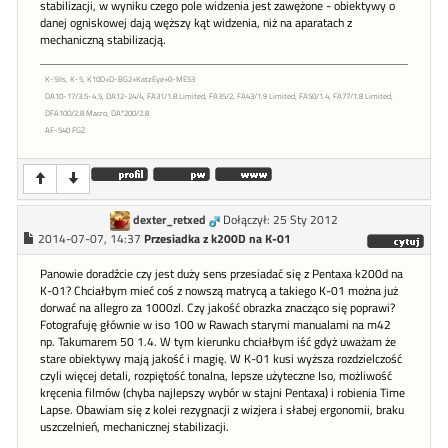
stabilizacji, w wyniku czego pole widzenia jest zawężone - obiektywy o
danej ogniskowej dają węższy kąt widzenia, niż na aparatach z
mechaniczną stabilizacją.
K-5IIs, K-5, K10D+D-BG2+KatzEye+0-ME53
DA10-17/3.5-4.5, DA12-24/4, FA31/1.8 Limited, FA35/2, FA43/1.9 Limited, FA50/1.4, FA77/1.8 Limited,
DFA100/2.8 Macro, DA*200/2.8
AF-540 FGZ
dexter_retxed
Dołączył: 25 Sty 2012
2014-07-07, 14:37
Przesiadka z k200D na K-01
Panowie doradźcie czy jest duży sens przesiadać się z Pentaxa k200d na
K-01? Chciałbym mieć coś z nowszą matrycą a takiego K-01 można już
dorwać na allegro za 1000zl. Czy jakość obrazka znacząco się poprawi?
Fotografuję głównie w iso 100 w Rawach starymi manualami na m42
np. Takumarem 50 1.4. W tym kierunku chciałbym iść gdyż uważam że
stare obiektywy mają jakość i magię. W K-01 kusi wyższa rozdzielczość
czyli więcej detali, rozpiętość tonalna, lepsze użyteczne Iso, możliwość
kręcenia filmów (chyba najlepszy wybór w stajni Pentaxa) i robienia Time
Lapse. Obawiam się z kolei rezygnacji z wizjera i słabej ergonomii, braku
uszczelnień, mechanicznej stabilizacji.