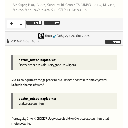
Me Super, P30, K200d, Super-Multi-Coated TAKUMAR 50 1.4, M 50/2,
A 50/2, A 35-70/3.5,4.5, Kit I, CZJ Pancolar 50 1,8
Enzo
Dołączył: 20 Gru 2006
2014-07-07, 16:56
dexter_retxed napisał/a:
Obawiam się z kolei rezygnacji z wizjera
Ale za to będziesz mógł precyzyjnie ustawić ostrość z obiektywami
których chcesz używać.
dexter_retxed napisał/a:
braku uszczelnień
Pomagają Ci w K-200D? Używasz obiektywów bez uszczelnień stąd
moje pytanie.