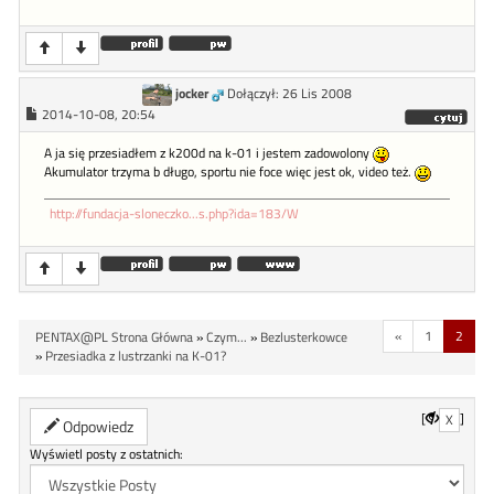
jocker
Dołączył: 26 Lis 2008
2014-10-08, 20:54
A ja się przesiadłem z k200d na k-01 i jestem zadowolony
Akumulator trzyma b długo, sportu nie foce więc jest ok, video też.
http://fundacja-sloneczko...s.php?ida=183/W
«
1
2
PENTAX@PL Strona Główna
»
Czym...
»
Bezlusterkowce
»
Przesiadka z lustrzanki na K-01?
[
]
X
Odpowiedz
Wyświetl posty z ostatnich: