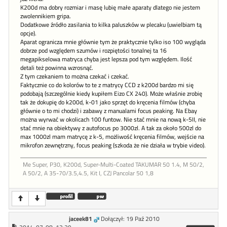
K200d ma dobry rozmiar i masę lubię małe aparaty dlatego nie jestem
zwolennikiem gripa.
Dodatkowe źródło zasilania to kilka paluszków w plecaku (uwielbiam tą
opcje).
Aparat ogranicza mnie głównie tym że praktycznie tylko iso 100 wygląda
dobrze pod względem szumów i rozpiętości tonalnej ta 16
megapikselowa matryca chyba jest lepsza pod tym względem. Ilość
detali też powinna wzrosnąć.
Z tym czekaniem to można czekać i czekać.
Faktycznie co do kolorów to te z matrycy CCD z k200d bardzo mi się
podobają (szczególnie kiedy kupiłem Eizo CX 240). Może właśnie zrobię
tak że dokupię do k200d, k-01 jako sprzęt do kręcenia filmów (chyba
głównie o to mi chodzi) i zabawy z manualami focus peaking. Na Ebay
można wyrwać w okolicach 100 funtow. Nie stać mnie na nową k-5II, nie
stać mnie na obiektywy z autofocus po 3000zl. A tak za około 500zl do
max 1000zl mam matrycę z k-5, możliwość kręcenia filmów, wejście na
mikrofon zewnętrzny, focus peaking (szkoda że nie działa w trybie video).
Me Super, P30, K200d, Super-Multi-Coated TAKUMAR 50 1.4, M 50/2,
A 50/2, A 35-70/3.5,4.5, Kit I, CZJ Pancolar 50 1,8
jaceek81
Dołączył: 19 Paź 2010