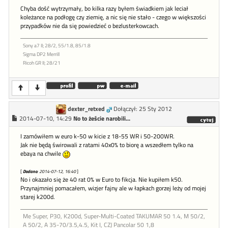
Chyba dość wytrzymały, bo kilka razy byłem świadkiem jak leciał
koleżance na podłogę czy ziemię, a nic się nie stało - czego w większości
przypadków nie da się powiedzieć o bezlusterkowcach.
Sony a7 II; 28/2, 55/1.8, 85/1.8
Sigma DP2 Merrill
Ricoh GR II; 28/21
dexter_retxed
Dołączył: 25 Sty 2012
2014-07-10, 14:29
No to żeście narobili...
I zamówiłem w euro k-50 w kicie z 18-55 WR i 50-200WR.
Jak nie będą świrowali z ratami 40x0% to biorę a wszedłem tylko na
ebaya na chwile
[
Dodano
: 2014-07-12, 16:40
]
No i okazało się że 40 rat 0% w Euro to fikcja. Nie kupiłem k50.
Przynajmniej pomacałem, wizjer fajny ale w łapkach gorzej leży od mojej
starej k200d.
Me Super, P30, K200d, Super-Multi-Coated TAKUMAR 50 1.4, M 50/2,
A 50/2, A 35-70/3.5,4.5, Kit I, CZJ Pancolar 50 1,8