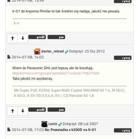
2014-07-08, 13:39
k-01 do kręcenia filmów to tak średnio się nadaje, jakość nie powala.
k-x
dexter_retxed
Dołączył: 25 Sty 2012
2014-07-08, 14:02
Wiem że Panasonic GH4 jest lepszy ale ile kosztuję.
http://vimeo.com/groups/pentaxk01/videos/70827465
Taka jakość mi wystarczy.
Me Super, P30, K200d, Super-Multi-Coated TAKUMAR 50 1.4, M 50/2,
A 50/2, A 35-70/3.5,4.5, Kit I, CZJ Pancolar 50 1,8
Lenin
Dołączył: 08 Lut 2007
2014-07-08, 17:03
Re: Przesiadka z k200D na K-01