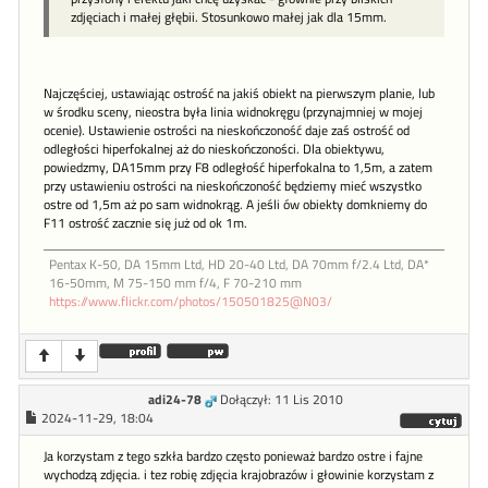
zdjęciach i małej głębii. Stosunkowo małej jak dla 15mm.
Najczęściej, ustawiając ostrość na jakiś obiekt na pierwszym planie, lub
w środku sceny, nieostra była linia widnokręgu (przynajmniej w mojej
ocenie). Ustawienie ostrości na nieskończoność daje zaś ostrość od
odległości hiperfokalnej aż do nieskończoności. Dla obiektywu,
powiedzmy, DA15mm przy F8 odległość hiperfokalna to 1,5m, a zatem
przy ustawieniu ostrości na nieskończoność będziemy mieć wszystko
ostre od 1,5m aż po sam widnokrąg. A jeśli ów obiekty domkniemy do
F11 ostrość zacznie się już od ok 1m.
Pentax K-50, DA 15mm Ltd, HD 20-40 Ltd, DA 70mm f/2.4 Ltd, DA*
16-50mm, M 75-150 mm f/4, F 70-210 mm
https://www.flickr.com/photos/150501825@N03/
adi24-78
Dołączył: 11 Lis 2010
2024-11-29, 18:04
Ja korzystam z tego szkła bardzo często ponieważ bardzo ostre i fajne
wychodzą zdjęcia. i tez robię zdjęcia krajobrazów i głowinie korzystam z