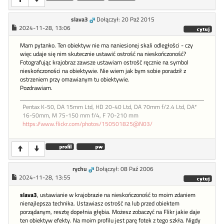
slava3
Dołączył: 20 Paź 2015
2024-11-28, 13:06
Mam pytanko. Ten obiektyw nie ma naniesionej skali odległości - czy
więc udaje się nim skutecznie ustawić ostrość na nieskończoność?
Fotografując krajobraz zawsze ustawiam ostrość ręcznie na symbol
nieskończoności na obiektywie. Nie wiem jak bym sobie poradził z
ostrzeniem przy omawianym tu obiektywie.
Pozdrawiam.
Pentax K-50, DA 15mm Ltd, HD 20-40 Ltd, DA 70mm f/2.4 Ltd, DA*
16-50mm, M 75-150 mm f/4, F 70-210 mm
https://www.flickr.com/photos/150501825@N03/
rychu
Dołączył: 08 Paź 2006
2024-11-28, 13:55
slava3
, ustawianie w krajobrazie na nieskończoność to moim zdaniem
nienajlepsza technika. Ustawiasz ostrość na lub przed obiektem
porządanym, resztę dopełnia głębia. Możesz zobaczyć na Flikr jakie daje
ten obiektyw efekty. Na moim profilu jest parę fotek z tego szkła. Nigdy