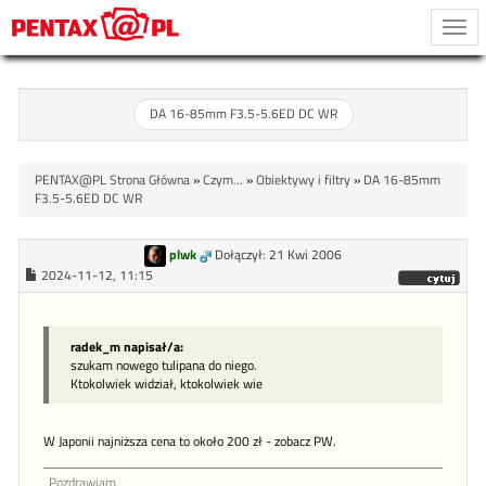
Togg
navi
DA 16-85mm F3.5-5.6ED DC WR
PENTAX@PL Strona Główna
»
Czym...
»
Obiektywy i filtry
»
DA 16-85mm
F3.5-5.6ED DC WR
plwk
Dołączył: 21 Kwi 2006
2024-11-12, 11:15
radek_m napisał/a:
szukam nowego tulipana do niego.
Ktokolwiek widział, ktokolwiek wie
W Japonii najniższa cena to około 200 zł - zobacz PW.
Pozdrawiam