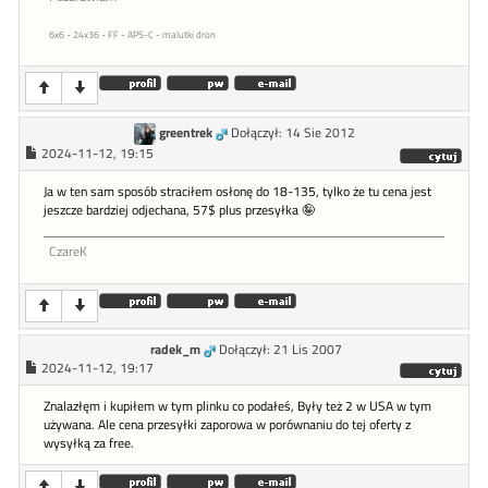
6x6 - 24x36 - FF - APS-C - malutki dron
greentrek
Dołączył: 14 Sie 2012
2024-11-12, 19:15
Ja w ten sam sposób straciłem osłonę do 18-135, tylko że tu cena jest
jeszcze bardziej odjechana, 57$ plus przesyłka 🤪
CzareK
radek_m
Dołączył: 21 Lis 2007
2024-11-12, 19:17
Znalazłęm i kupiłem w tym plinku co podałeś, Były też 2 w USA w tym
używana. Ale cena przesyłki zaporowa w porównaniu do tej oferty z
wysyłką za free.