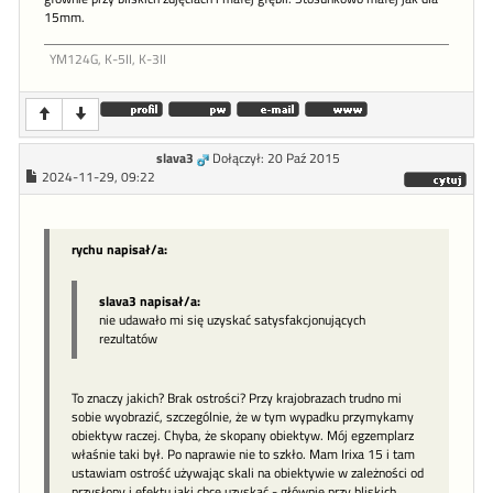
15mm.
YM124G, K-5II, K-3II
slava3
Dołączył: 20 Paź 2015
2024-11-29, 09:22
rychu napisał/a:
slava3 napisał/a:
nie udawało mi się uzyskać satysfakcjonujących
rezultatów
To znaczy jakich? Brak ostrości? Przy krajobrazach trudno mi
sobie wyobrazić, szczególnie, że w tym wypadku przymykamy
obiektyw raczej. Chyba, że skopany obiektyw. Mój egzemplarz
właśnie taki był. Po naprawie nie to szkło. Mam Irixa 15 i tam
ustawiam ostrość używając skali na obiektywie w zależności od
przysłony i efektu jaki chcę uzyskać - głównie przy bliskich