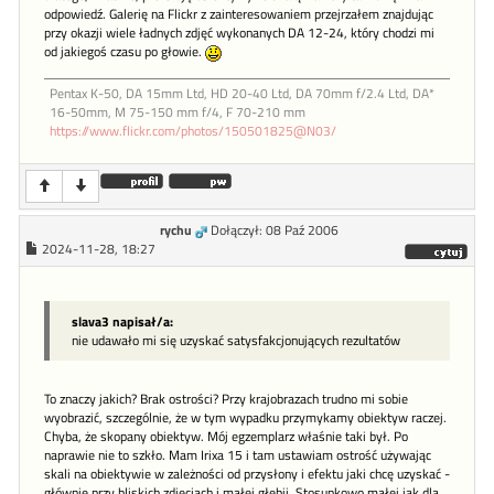
odpowiedź. Galerię na Flickr z zainteresowaniem przejrzałem znajdując
przy okazji wiele ładnych zdjęć wykonanych DA 12-24, który chodzi mi
od jakiegoś czasu po głowie.
Pentax K-50, DA 15mm Ltd, HD 20-40 Ltd, DA 70mm f/2.4 Ltd, DA*
16-50mm, M 75-150 mm f/4, F 70-210 mm
https://www.flickr.com/photos/150501825@N03/
rychu
Dołączył: 08 Paź 2006
2024-11-28, 18:27
slava3 napisał/a:
nie udawało mi się uzyskać satysfakcjonujących rezultatów
To znaczy jakich? Brak ostrości? Przy krajobrazach trudno mi sobie
wyobrazić, szczególnie, że w tym wypadku przymykamy obiektyw raczej.
Chyba, że skopany obiektyw. Mój egzemplarz właśnie taki był. Po
naprawie nie to szkło. Mam Irixa 15 i tam ustawiam ostrość używając
skali na obiektywie w zależności od przysłony i efektu jaki chcę uzyskać -
głównie przy bliskich zdjęciach i małej głębii. Stosunkowo małej jak dla