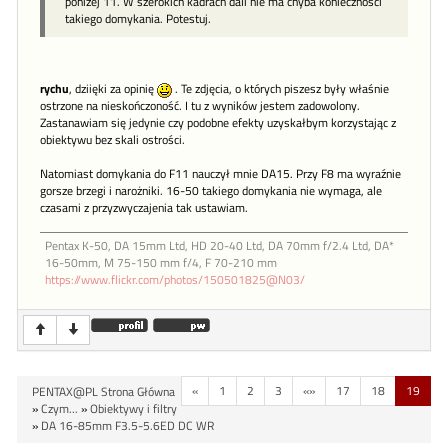
poniżej 11. W szerokich kadrach dali nie ma chyba konieczności
takiego domykania. Potestuj.
rychu
, dziięki za opinię
. Te zdjęcia, o których piszesz były właśnie
ostrzone na nieskończoność. I tu z wyników jestem zadowolony.
Zastanawiam się jedynie czy podobne efekty uzyskałbym korzystając z
obiektywu bez skali ostrości.
Natomiast domykania do F11 nauczył mnie DA15. Przy F8 ma wyraźnie
gorsze brzegi i narożniki. 16-50 takiego domykania nie wymaga, ale
czasami z przyzwyczajenia tak ustawiam.
Pentax K-50, DA 15mm Ltd, HD 20-40 Ltd, DA 70mm f/2.4 Ltd, DA*
16-50mm, M 75-150 mm f/4, F 70-210 mm
https://www.flickr.com/photos/150501825@N03/
«
1
2
3
«»
17
18
19
PENTAX@PL Strona Główna
»
Czym...
»
Obiektywy i filtry
»
DA 16-85mm F3.5-5.6ED DC WR