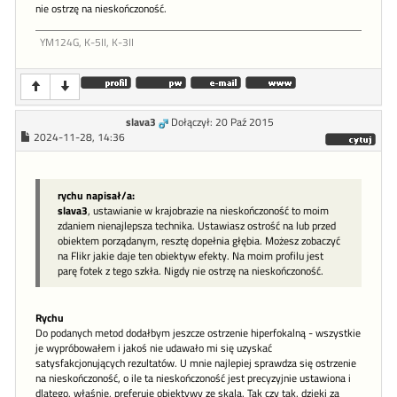
nie ostrzę na nieskończoność.
YM124G, K-5II, K-3II
slava3
Dołączył: 20 Paź 2015
2024-11-28, 14:36
rychu napisał/a:
slava3
, ustawianie w krajobrazie na nieskończoność to moim
zdaniem nienajlepsza technika. Ustawiasz ostrość na lub przed
obiektem porządanym, resztę dopełnia głębia. Możesz zobaczyć
na Flikr jakie daje ten obiektyw efekty. Na moim profilu jest
parę fotek z tego szkła. Nigdy nie ostrzę na nieskończoność.
Rychu
Do podanych metod dodałbym jeszcze ostrzenie hiperfokalną - wszystkie
je wypróbowałem i jakoś nie udawało mi się uzyskać
satysfakcjonujących rezultatów. U mnie najlepiej sprawdza się ostrzenie
na nieskończoność, o ile ta nieskończoność jest precyzyjnie ustawiona i
dlatego, właśnie, preferuję obiektywy ze skalą. Tak czy tak. dzięki za