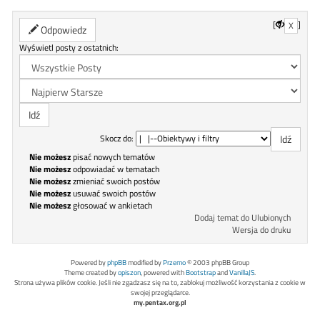
[
]
X
Odpowiedz
Wyświetl posty z ostatnich:
Skocz do:
Nie możesz
pisać nowych tematów
Nie możesz
odpowiadać w tematach
Nie możesz
zmieniać swoich postów
Nie możesz
usuwać swoich postów
Nie możesz
głosować w ankietach
Dodaj temat do Ulubionych
Wersja do druku
Powered by
phpBB
modified by
Przemo
© 2003 phpBB Group
Theme created by
opiszon
, powered with
Bootstrap
and
VanillaJS
.
Strona używa plików cookie. Jeśli nie zgadzasz się na to, zablokuj możliwość korzystania z cookie w
swojej przeglądarce.
my.pentax.org.pl